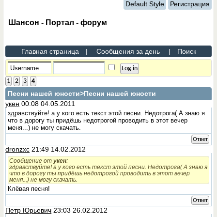
Default Style
Регистрация
Шансон - Портал - форум
Главная страница
|
Сообщения за день
|
Поиск
1
2
3
4
Песни нашей юности
>Песни нашей юности
укен
00:08 04.05.2011
здравствуйте! а у кого есть текст этой песни. Недотрога( А знаю я
что в дорогу ты придёшь недотрогой проводить в этот вечер
меня...) не могу скачать.
Ответ
dronzxc
21:49 14.02.2012
Сообщение от
укен
:
здравствуйте! а у кого есть текст этой песни. Недотрога( А знаю я
что в дорогу ты придёшь недотрогой проводить в этот вечер
меня...) не могу скачать.
Клёвая песня!
Ответ
Петр Юрьевич
23:03 26.02.2012