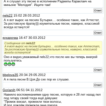
А я слушал эту песню в исполнении Радмилы Караклаич на
миньоне "Мелодия". Ищите там!
Ответ
nels22
15:02 28.03.2012
А я вот вырос на песнях Бутырки.... особенно таких, как Аттестат,
За ростовскую братву))) изумительные песни, наверно, классикой
всегда останутся!
Ответ
кухарочка
16:47 30.03.2012
Сообщение от
nels22
:
А я вот вырос на песнях Бутырки.... особенно таких, как Аттестат,
За ростовскую братву))) изумительные песни, наверно, классикой
всегда останутся!
Оно и видно,уважаемый nels22,что после них вы теперь виагрой
пользуетесь
Ответ
bbelova35
20:34 29.05.2012
А я пела песни В.Цоя.До сих пор их слушаю.
Ответ
Gorianih
06:51 04.11.2012
Навеяло воспоминаниями одну песню, которую я 28 лет назад пел
под гитару своей тогда ещё девушке:
"Промок вокзал, промокли твои волосы,
И под дождём промокли окна поезда,