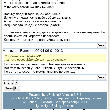
А ты стоишь, застыла в белом платьице,
А по щеке слезинка тихо катится
Возьму ладони теплые как солнышко,
Взгляну в глаза, как в небе всё до донышка,
А ты стоишь, ну кто же так прощается,
Ведь поезда назад не возвращаются."
Это не весь текст песни, да и с годами мог строчки перепутать. Но
песня зачётная. Играется перебором.
Кто помнит выложите пожалуйста весь текст.
Ответ
Мартынов Емельян
00:04 06.01.2013
Сообщение от
bbelova35
:
А я пела песни В.Цоя.До сих пор их слушаю.
Ну честно говоря, мне голос Цоя никогда не нравился.
Вот тексты песен у него шикарные, тут не поспоришь.
Но вот с голосом, по моему мнению не очень...
Ответ
1
2
3
4
Ответ
Up
Powered by vBulletin® Version 3.8.4
Copyright ©2000 - 2026, Jelsoft Enterprises Ltd. Перевод:
zCarot
© Шансон - Портал - Все права защищены
Lightweight Styling ©
Dartho