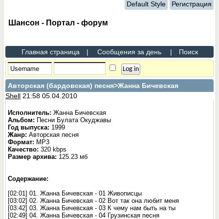
Default Style
Регистрация
Шансон - Портал - форум
Главная страница
|
Сообщения за день
|
Поиск
Авторская (бардовская) песня
>Жанна Бичевская
Shell
21:58 05.04.2010
Исполнитель:
Жанна Бичевская
Альбом:
Песни Булата Окуджавы
Год выпуска:
1999
Жанр:
Авторская песня
Формат:
MP3
Качество:
320 kbps
Размер архива:
125.23 мб
Содержание:
[02:01] 01. Жанна Бичевская - 01 Живописцы
[03:02] 02. Жанна Бичевская - 02 Вот так она любит меня
[03:42] 03. Жанна Бичевская - 03 К чему нам быть на ты
[02:49] 04. Жанна Бичевская - 04 Грузинская песня