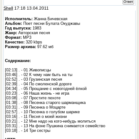
Ответ
Shell
17:18 13.04.2011
Исполнитель:
Жанна Бичевская
Альбом:
Поет песни Булата Окуджавы
Год выпуска:
1983
Жанр:
Авторская песня
Формат:
MP3
Качество:
320 kbps
Размер архива:
97.62 мб
Содержание:
[02:13] . - 01 Живописцы
[03:46] . - 02 К чему нам быть на ты
[02:52] . - 03 Грузинская песня
[02:39] . - 04 По смоленской дороге
[04:34] . - 05 Прощание с новогодней ёлкой
[03:23] . - 06 Наша жизнь - не игра
[03:08] . - 07 Простите пехоте
[01:38] . - 08 Песенка старого шарманщика
[03:31] . - 09 Песенка о Моцарте
[02:57] . - 10 Песенка о голубом шарике
[03:16] . - 11 Песня о моей жизни
[03:21] . - 12 Мне надо на кого-нибудь молиться
[03:31] . - 13 На фоне Пушкина снимается семейство
[03:18] . - 14 Три сестры