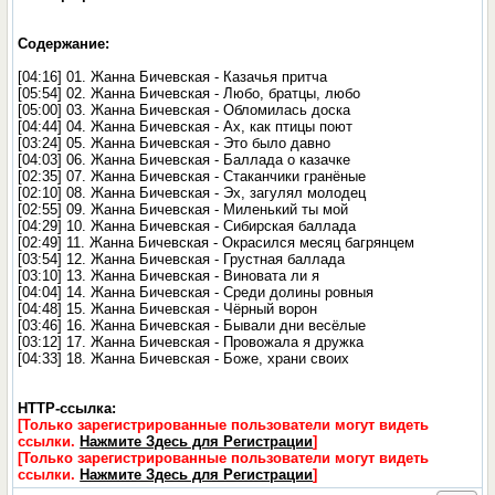
Содержание:
[04:16] 01. Жанна Бичевская - Казачья притча
[05:54] 02. Жанна Бичевская - Любо, братцы, любо
[05:00] 03. Жанна Бичевская - Обломилась доска
[04:44] 04. Жанна Бичевская - Ах, как птицы поют
[03:24] 05. Жанна Бичевская - Это было давно
[04:03] 06. Жанна Бичевская - Баллада о казачке
[02:35] 07. Жанна Бичевская - Стаканчики гранёные
[02:10] 08. Жанна Бичевская - Эх, загулял молодец
[02:55] 09. Жанна Бичевская - Миленький ты мой
[04:29] 10. Жанна Бичевская - Сибирская баллада
[02:49] 11. Жанна Бичевская - Окрасился месяц багрянцем
[03:54] 12. Жанна Бичевская - Грустная баллада
[03:10] 13. Жанна Бичевская - Виновата ли я
[04:04] 14. Жанна Бичевская - Среди долины ровныя
[04:48] 15. Жанна Бичевская - Чёрный ворон
[03:46] 16. Жанна Бичевская - Бывали дни весёлые
[03:12] 17. Жанна Бичевская - Провожала я дружка
[04:33] 18. Жанна Бичевская - Боже, храни своих
HTTP-ссылка:
[Только зарегистрированные пользователи могут видеть
ссылки.
Нажмите Здесь для Регистрации
]
[Только зарегистрированные пользователи могут видеть
ссылки.
Нажмите Здесь для Регистрации
]