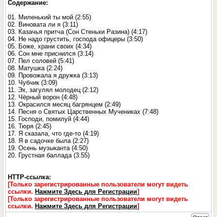
Содержание:
01. Миленький ты мой (2:55)
02. Виновата ли я (3:11)
03. Казачья притча (Сон Стеньки Разина) (4:17)
04. Не надо грустить, господа офицеры (3:50)
05. Боже, храни своих (4:34)
06. Сон мне приснился (3:14)
07. Пел соловей (5:41)
08. Матушка (2:24)
09. Провожала я дружка (3:13)
10. Чубчик (3:09)
11. Эх, загулял молодец (2:12)
12. Чёрный ворон (4:48)
13. Окрасился месяц багрянцем (2:49)
14. Песня о Святых Царственных Мучениках (7:48)
15. Господи, помилуй (4:44)
16. Тюря (2:45)
17. Я сказала, что где-то (4:19)
18. Я в садочке была (2:27)
19. Осень музыканта (4:50)
20. Грустная баллада (3:55)
HTTP-ссылка:
[Только зарегистрированные пользователи могут видеть
ссылки.
Нажмите Здесь для Регистрации
]
[Только зарегистрированные пользователи могут видеть
ссылки.
Нажмите Здесь для Регистрации
]