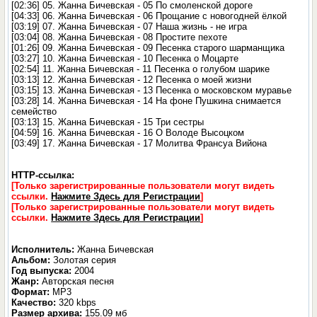
[02:36] 05. Жанна Бичевская - 05 По смоленской дороге
[04:33] 06. Жанна Бичевская - 06 Прощание с новогодней ёлкой
[03:19] 07. Жанна Бичевская - 07 Наша жизнь - не игра
[03:04] 08. Жанна Бичевская - 08 Простите пехоте
[01:26] 09. Жанна Бичевская - 09 Песенка старого шарманщика
[03:27] 10. Жанна Бичевская - 10 Песенка о Моцарте
[02:54] 11. Жанна Бичевская - 11 Песенка о голубом шарике
[03:13] 12. Жанна Бичевская - 12 Песенка о моей жизни
[03:15] 13. Жанна Бичевская - 13 Песенка о московском муравье
[03:28] 14. Жанна Бичевская - 14 На фоне Пушкина снимается
семейство
[03:13] 15. Жанна Бичевская - 15 Три сестры
[04:59] 16. Жанна Бичевская - 16 О Володе Высоцком
[03:49] 17. Жанна Бичевская - 17 Молитва Франсуа Вийона
HTTP-ссылка:
[Только зарегистрированные пользователи могут видеть
ссылки.
Нажмите Здесь для Регистрации
]
[Только зарегистрированные пользователи могут видеть
ссылки.
Нажмите Здесь для Регистрации
]
Исполнитель:
Жанна Бичевская
Альбом:
Золотая серия
Год выпуска:
2004
Жанр:
Авторская песня
Формат:
MP3
Качество:
320 kbps
Размер архива:
155.09 мб