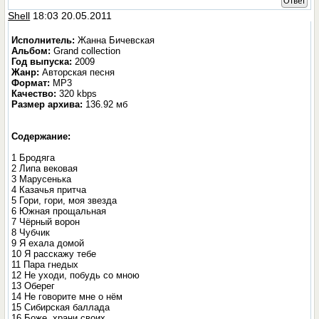
Ответ
Shell
18:03 20.05.2011
Исполнитель:
Жанна Бичевская
Альбом:
Grand collection
Год выпуска:
2009
Жанр:
Авторская песня
Формат:
MP3
Качество:
320 kbps
Размер архива:
136.92 мб
Содержание:
1 Бродяга
2 Липа вековая
3 Марусенька
4 Казачья притча
5 Гори, гори, моя звезда
6 Южная прощальная
7 Чёрный ворон
8 Чубчик
9 Я ехала домой
10 Я расскажу тебе
11 Пара гнедых
12 Не уходи, побудь со мною
13 Оберег
14 Не говорите мне о нём
15 Сибирская баллада
16 Боже, храни своих