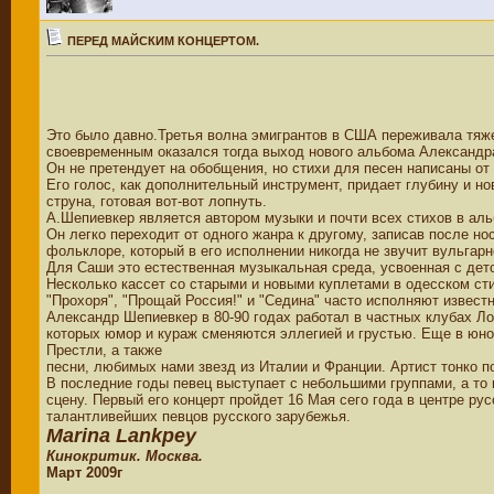
ПЕРЕД МАЙСКИМ КОНЦЕРТОМ.
Это было давно.Третья волна эмигрантов в США переживала тяже
своевременным оказался тогда выход нового альбома Александра
Он не претендует на обобщения, но стихи для песен написаны о
Его голос, как дополнительный инструмент, придает глубину и но
струна, готовая вот-вот лопнуть.
А.Шепиевкер является автором музыки и почти всех стихов в аль
Он легко переходит от одного жанра к другому, записав после но
фольклоре, который в его исполнении никогда не звучит вульгарн
Для Саши это естественная музыкальная среда, усвоенная с дет
Несколько кассет со старыми и новыми куплетами в одесском сти
"Прохоря", "Прощай Россия!" и "Седина" часто исполняют извест
Александр Шепиевкер в 80-90 годах работал в частных клубах Л
которых юмор и кураж сменяются эллегией и грустью. Еще в юнос
Престли, а также
песни, любимых нами звезд из Италии и Франции. Артист тонко п
В последние годы певец выступает с небольшими группами, а то
сцену. Первый его концерт пройдет 16 Мая сего года в центре р
талантливейших певцов русского зарубежья.
Marina Lankpey
Кинокритик. Москва.
Март 2009г
__________________