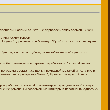
прошлом, напоминая, что "не порвалась связь времен". Очень
м лирическим героем.
 "Седина", драматичен в балладе "Русь" и звучит как натянутая
в Одессе, как Саша Шуберт, он не забывает и об одесском
тали бестселлерами в странах Зарубежья и России. А песня
 программы всегда насыщены прекрасной музыкой и песнями, в
полняет весь репертуар "Битлз", Френка Синатры, Элвиса
торой работает. Сейчас А.Шепиевкер возвращается на большую
ыганские романсы и современные шлягеры в исполнении одного из