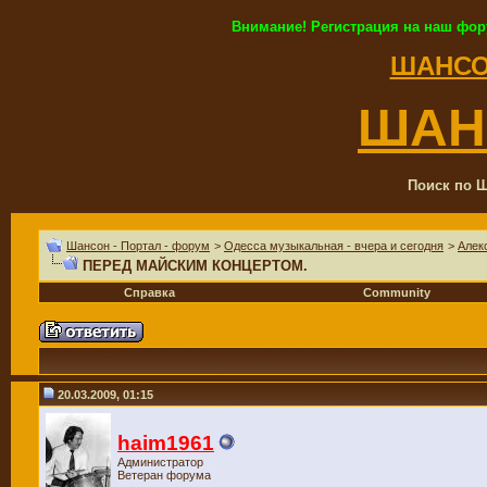
Внимание! Регистрация на наш фор
ШАНСО
ШАН
Поиск по Ш
Шансон - Портал - форум
>
Одесса музыкальная - вчера и сегодня
>
Алек
ПЕРЕД МАЙСКИМ КОНЦЕРТОМ.
Справка
Community
20.03.2009, 01:15
haim1961
Администратор
Ветеран форума