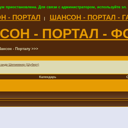
ум приостановлена. Для связи с администратором, используйте эл.
Н - ПОРТАЛ
ШАНСОН - ПОРТАЛ - 
|
СОН - ПОРТАЛ - Ф
ансон - Порталу >>>
сандр Шепиевкер (Шуберт)
Календарь