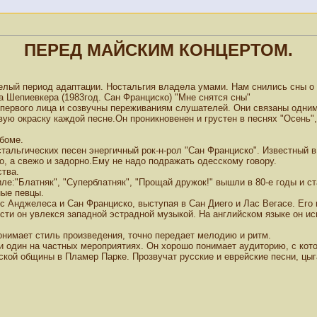
ПЕРЕД МАЙСКИМ КОНЦЕРТОМ.
лый период адаптации. Ностальгия владела умами. Нам снились сны о 
 Шепиевкера (1983год. Сан Франциско) "Мне снятся сны"
т первого лица и созвучны переживаниям слушателей. Они связаны одни
вую окраску каждой песне.Он проникновенен и грустен в песнях "Осень",
боме.
стальгических песен энергичный рок-н-рол "Сан Франциско". Известный 
о, а свежо и задорно.Ему не надо подражать одесскому говору.
ства.
ле:"Блатняк", "Суперблатняк", "Прощай дружок!" вышли в 80-е годы и с
ные певцы.
ос Анджелеса и Сан Франциско, выступая в Сан Диего и Лас Вегасе. Его
ти он увлекся западной эстрадной музыкой. На английском языке он ис
онимает стиль произведения, точно передает мелодию и ритм.
 и один на частных мероприятиях. Он хорошо понимает аудиторию, с ко
усской общины в Пламер Парке. Прозвучат русские и еврейские песни, ц