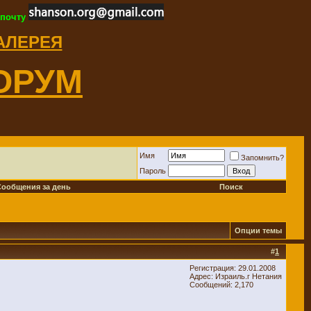
 почту
ГАЛЕРЕЯ
ОРУМ
Имя
Запомнить?
Пароль
Сообщения за день
Поиск
Опции темы
#
1
Регистрация: 29.01.2008
Адрес: Израиль.г Нетания
Сообщений: 2,170