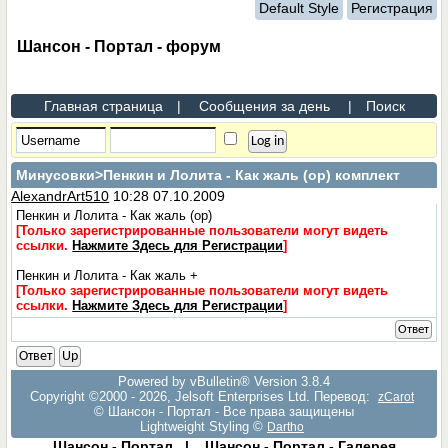
Default Style
Регистрация
Шансон - Портал - форум
Главная страница
|
Сообщения за день
|
Поиск
Минусовки
>Пенкин и Лолита - Как жаль (ор) комплект
AlexandrArt510
10:28 07.10.2009
Пенкин и Лолита - Как жаль (ор)
[Только зарегистрированные пользователи могут видеть
ссылки.
Нажмите Здесь для Регистрации
]
Пенкин и Лолита - Как жаль +
[Только зарегистрированные пользователи могут видеть
ссылки.
Нажмите Здесь для Регистрации
]
Ответ
Ответ
Up
Powered by vBulletin® Version 3.8.4
Copyright ©2000 - 2026, Jelsoft Enterprises Ltd. Перевод:
zCarot
© Шансон - Портал - Все права защищены
Lightweight Styling ©
Dartho
Шансон - Портал
|
Шансон - Портал - Галерея