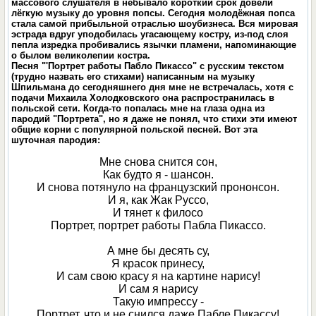
массового слушателя в небывало короткий срок довели
лёгкую музыку до уровня попсы. Сегодня молодёжная попса
стала самой прибыльной отраслью шоубизнеса. Вся мировая
эстрада вдруг уподобилась угасающему костру, из-под слоя
пепла изредка пробивались язычки пламени, напоминающие
о былом великолепии костра.
Песня "'Портрет работы Пабло Пикассо" с русским текстом
(трудно назвать его стихами) написанным на музыку
Шпильмана до сегодняшнего дня мне не встречалась, хотя с
подачи Михаила Холодковского oнa распространилась в
польской сети. Когда-то попалась мне на глаза одна из
пародий "Портрета", но я даже не понял, что стихи эти имеют
общие корни с популярной польской песней. Вот эта
шуточная пародия:
Мне снова снится сон,
Как будто я - шансон.
И снова потянуло на французский прононсон.
И я, как Жак Руссо,
И тянет к филосо
Портрет, портрет работы Пабла Пикассо.
А мне бы десять су,
Я красок принесу,
И сам свою красу я на картине нарису!
И сам я нарису
Такую импрессу -
Портрет, что и не снился даже Пабле Пикассу!