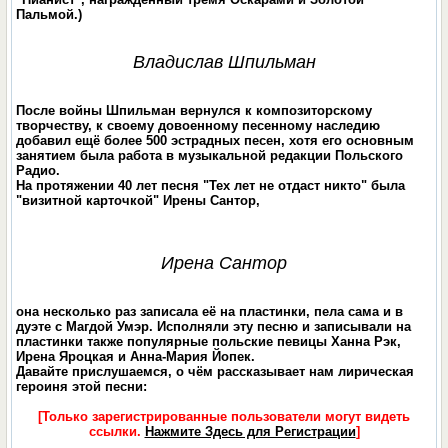
Пальмой.)
Владислав Шпильман
После войны Шпильман вернулся к композиторскому
творчеству, к своему довоенному песенному наследию
добавил ещё более 500 эстрадных песен, хотя его основным
занятием была работа в музыкальной редакции Польского
Радио.
На протяжении 40 лет песня "Тех лет не отдаст никто" была
"визитной карточкой" Ирены Сантор,
Ирена Сантор
она неcколько раз записала её на пластинки, пела сама и в
дуэте с Магдой Умэр. Исполняли эту песню и записывали на
пластинки также популярные польские певицы Ханна Рэк,
Ирена Яроцкая и Анна-Мария Йопек.
Давайте прислушаемся, о чём рассказывает нам лирическая
героиня этой песни:
[Только зарегистрированные пользователи могут видеть
ссылки.
Нажмите Здесь для Регистрации
]