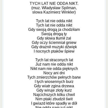
TYCH LAT NIE ODDA NIKT.
(muz. Władysław Spilman,
slowa Kazimierz Winkler)
Tych lat nie odda nikt
Tych lat nie odda nikt
Gdy swoją drogą ja chodziłam
Swoją drogą ty
Gdy słowa tłumił żal
Gdy oczy ściemniał gniew
Gdy drażnił muzyki dźwięk
I nocnych ptaków śpiew
Tych lat straconych lat
Już nam nie odda nikt
Nikt nam nie odda pięknych
Nocy ani dni
Tych zmierzchów pełnych barw
I tych wiosennych burz
Gdy wiatr zgina drzewa
Gdy wiruje złoty kurz
Najcichszych kilku chwil
Nim ptaki zbudził świt
I gwiazd które spadły w dół
Nie odda nam już nikt