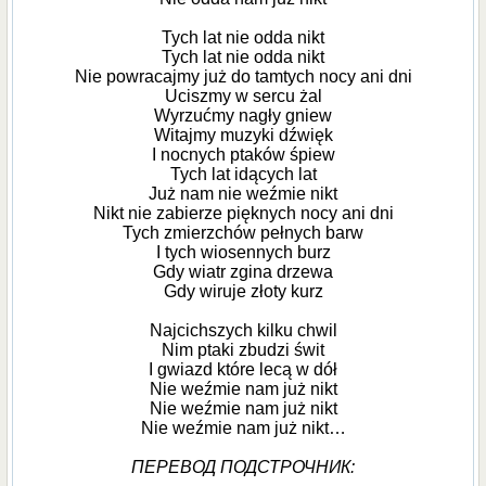
Tych lat nie odda nikt
Tych lat nie odda nikt
Nie powracajmy już do tamtych nocy ani dni
Uciszmy w sercu żal
Wyrzućmy nagły gniew
Witajmy muzyki dźwięk
I nocnych ptaków śpiew
Tych lat idących lat
Już nam nie weźmie nikt
Nikt nie zabierze pięknych nocy ani dni
Tych zmierzchów pełnych barw
I tych wiosennych burz
Gdy wiatr zgina drzewa
Gdy wiruje złoty kurz
Najcichszych kilku chwil
Nim ptaki zbudzi świt
I gwiazd które lecą w dół
Nie weźmie nam już nikt
Nie weźmie nam już nikt
Nie weźmie nam już nikt…
ПЕРЕВОД ПОДСТРОЧНИК: