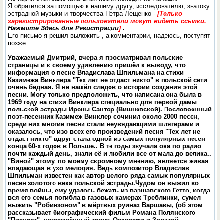
Я обратился за помощью к нашему другу, исследователю, знатоку
эстрадной музыки и творчества Петра Лещенко -
[Только
зарегистрированные пользователи могут видеть ссылки.
Нажмите Здесь для Регистрации
]
.
Его письмо я решил выложить , а комментарии, надеюсь, поступят
позже.
Уважаемый Дмитрий, вчера я просматривал польские
страницы и к своему удивлению пришёл к выводу, что
информация о песне Владислава Шпильмана на стихи
Казимежа Винклера "Тех лет не отдаст никто" в польской сети
очень бедная. Я не нашёл следов о истории создания этой
песни. Могу только предположить, что написана она была в
1969 году на стихи Винклера специально для первой дамы
польской эстрады Ирены Сантор (Вишневской). Послевоенный
поэт-песенник Казимеж Винклер сочинил около 2000 песен,
среди ниx многие песни стали неувядающими шлягерами и
оказалось, что изо всех его произведений песня "Тех лет не
отдаст никто" вдруг стала одной из самых популярных песен
конца 60-х годов в Польше.. В те годы звучала она по радио
почти каждый день, знали её и любили все от мала до велика..
"Виной" этому, по моему скромному мнению, является живая
впадающая в ухо мелодия. Ведь композитор Владислав
Шпильман известен как автор целого ряда самых популярных
песен золотого века польской эстрады.Чудом он выжил во
время войны, ему удалось бежать из варшавского Гетто, когда
вся его семья погибла в газовых камерах Треблинки, сумел
выжить "Робинзоном" в мёртвых руинах Варшавы, (об этом
рассказывает биографический фильм Романа Полянского
"Пианист", награждённый тремя Оскарами и Золотой