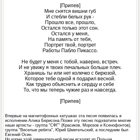
[Припев]
Мне снятся вишни губ
И стебли белых рук -
Прошло все, прошло,
Остался только этот сон.
Остался у меня,
На память от тебя,
Портрет твой, портрет
Работы Пабло Пикассо.
Не будет у меня с тобой, наверно, встреч.
И не увижу я твоих печальных больше плеч.
Хранишь ты или нет колечко с бирюзой,
Которое тебе одной я подарил весной.
Как трудно объяснить и сердцу и себе
То, что мы теперь чужие раз и навсегда.
[Припев]
Впервые на магнитофонных катушках эта песня появилась в
исполнении Алика Берисона.Позже эту песню подхватили многие
наши артисты - группа "СФГ" (Красиков, Морозов и Ксенофонтов),
группа "Веселые ребята", Юрий Шмегельский, а последним был
Евгений Осин.
Но корни этой замечательной песни исходят из Польши.