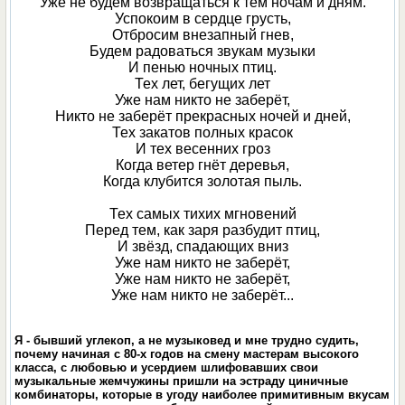
Уже не будем возвращаться к тем ночам и дням.
Успокоим в сердце грусть,
Отбросим внезапный гнев,
Будем радоваться звукам музыки
И пенью ночных птиц.
Тех лет, бегущих лет
Уже нам никто не заберёт,
Никто не заберёт прекрасных ночей и дней,
Тех закатов полных красок
И тех весенних гроз
Когда ветер гнёт деревья,
Когда клубится золотая пыль.
Тех самых тихих мгновений
Перед тем, как заря разбудит птиц,
И звёзд, спадающих вниз
Уже нам никто не заберёт,
Уже нам никто не заберёт,
Уже нам никто не заберёт...
Я - бывший углекоп, а не музыковед и мне трудно судить,
почему начиная с 80-х годов на смену мастерам высокого
класса, с любовью и усердием шлифовавших свои
музыкальные жемчужины пришли на эстраду циничные
комбинаторы, которые в угоду наиболее примитивным вкусам