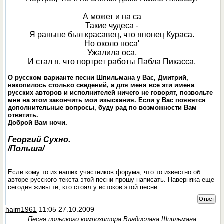
А может и на са
Такие чудеса -
Я раньше был красавец, что японец Кураса.
Но около носa'
Ужалила оса,
И стал я, что портрет работы Пабла Пикасса.
О русском варианте песни Шпильмана у Вас, Дмитрий,
накопилось столько сведений, а для меня все эти имена
русских авторов и исполнителей ничего не говорят, позвольте
мне на этом закончить мои изыскания. Eсли у Вас появятся
дополнительные вопросы, буду рад по возможности Вам
ответить.
Доброй Вам ночи.
Георгий Сухно.
/Польша/
Если кому то из наших участников форума, что то известно об
авторе русского текста этой песни прошу написать. Наверняка еще
сегодня живы те, кто стоял у истоков этой песни.
Ответ
haim1961
11:05 27.10.2009
Песня польского композитора Владислава Шпильмана