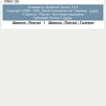
Ответ
Up
Powered by vBulletin® Version 3.8.4
Copyright ©2000 - 2026, Jelsoft Enterprises Ltd. Перевод:
zCarot
© Шансон - Портал - Все права защищены
Lightweight Styling ©
Dartho
Шансон - Портал
|
Шансон - Портал - Галерея