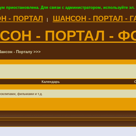
ум приостановлена. Для связи с администратором, используйте эл.
Н - ПОРТАЛ
ШАНСОН - ПОРТАЛ - 
|
СОН - ПОРТАЛ - Ф
ансон - Порталу >>>
Календарь
оклипами, фильмами и т.д.