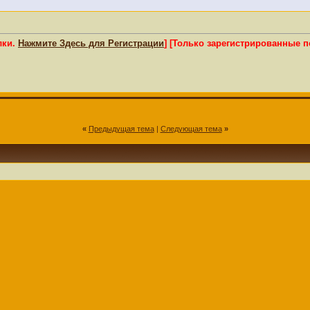
лки.
Нажмите Здесь для Регистрации
]
[Только зарегистрированные п
«
Предыдущая тема
|
Следующая тема
»