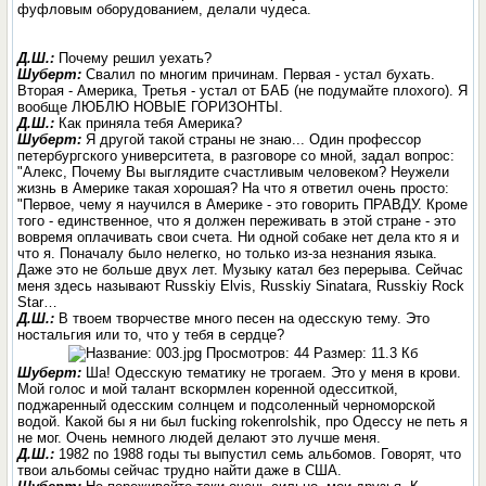
фуфловым оборудованием, делали чудеса.
Д.Ш.:
Почему решил уехать?
Шуберт:
Свалил по многим причинам. Первая - устал бухать.
Вторая - Америка, Третья - устал от БАБ (не подумайте плохого). Я
вообще ЛЮБЛЮ НОВЫЕ ГОРИЗОНТЫ.
Д.Ш.:
Как приняла тебя Америка?
Шуберт:
Я другой такой страны не знаю... Один профессор
петербургского университета, в разговоре со мной, задал вопрос:
"Алекс, Почему Вы выглядите счастливым человеком? Неужели
жизнь в Америке такая хорошая? На что я ответил очень просто:
"Первое, чему я научился в Америке - это говорить ПРАВДУ. Кроме
того - единственное, что я должен переживать в этой стране - это
вовремя оплачивать свои счета. Ни одной собаке нет дела кто я и
что я. Поначалу было нелегко, но только из-за незнания языка.
Даже это не больше двух лет. Музыку катал без перерыва. Сейчас
меня здесь называют Russkiy Elvis, Russkiy Sinatarа, Russkiy Rock
Star…
Д.Ш.:
В твоем творчестве много песен на одесскую тему. Это
ностальгия или то, что у тебя в сердце?
Шуберт:
Ша! Одесскую тематику не трогаем. Это у меня в крови.
Мой голос и мой талант вскормлен коренной одесситкой,
поджаренный одесским солнцем и подсоленный черноморской
водой. Какой бы я ни был fucking rokenrolshik, про Одессу не петь я
не мог. Очень немного людей делают это лучше меня.
Д.Ш.:
1982 по 1988 годы ты выпустил семь альбомов. Говорят, что
твои альбомы сейчас трудно найти даже в США.