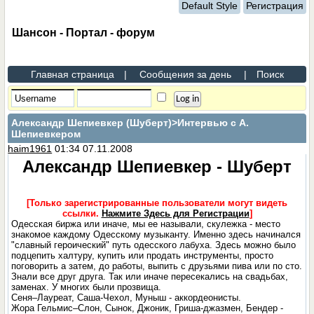
Default Style
Регистрация
Шансон - Портал - форум
Главная страница
|
Сообщения за день
|
Поиск
Александр Шепиевкер (Шуберт)
>Интервью с А.
Шепиевкером
haim1961
01:34 07.11.2008
Александр Шепиевкер - Шуберт
[Только зарегистрированные пользователи могут видеть
ссылки.
Нажмите Здесь для Регистрации
]
Одесская биржа или иначе, мы ее называли, скулежка - место
знакомое каждому Одесскому музыканту. Именно здесь начинался
"славный героический" путь одесского лабуха. Здесь можно было
подцепить халтуру, купить или продать инструменты, просто
поговорить а затем, до работы, выпить с друзьями пива или по сто.
Знали все друг друга. Так или иначе пересекались на свадьбах,
заменах. У многих были прозвища.
Сеня–Лауреат, Саша-Чехол, Муныш - аккордеонисты.
Жора Гельмис–Слон, Сынок, Джоник, Гриша-джазмен, Бендер -