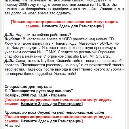
Шуберт:
Не переживайте таки очень сильно, мои друзья. К
Новому 2009 году я подготовлю все мои записи на ITUNES. Вы
сможете их беспроблемно приобрести на этом сайте. Извините, что
так долго не имел время это сделать.
[Только зарегистрированные пользователи могут видеть
ссылки.
Нажмите Здесь для Регистрации
]
Д.Ш.:
Над чем ты сейчас работаешь?
Шуберт:
В настоящее время МНОГО работаю над новым CD.
Хочу его также выпустить к Новому году. Материал - SUPER, но
это Вам уже судить. Я также готовлю концертную программу с
участием состава HULIGANY. Следите за рекламой! Огромное
спасибо за внимание. И огромное спасибо Вам, Mr. Shvarts…
Д.Ш.:
Саша, то есть Шуберт, Спасибо тебе от всех пользователей
портала "Посвящается русскому шансону" и от почитателей твоего
творчества. Надеюсь после выхода в свет твоего нового альбома -
поговорим более подробно. Успеха тебе!
Специально для портала
© "Посвящается русскому шансону"
Ноябрь, 2008 год. США - Израиль.
[Только зарегистрированные пользователи могут видеть
ссылки.
Нажмите Здесь для Регистрации
]
Приглашаю всех друзей на мой персональный сайт
[Только зарегистрированные пользователи могут видеть
ссылки.
Нажмите Здесь для Регистрации
]
Attached: