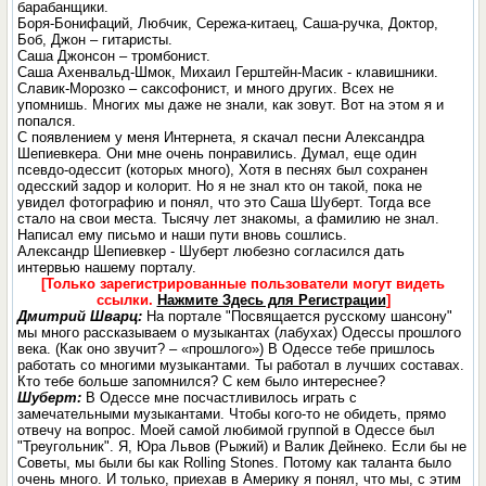
барабанщики.
Боря-Бонифаций, Любчик, Сережа-китаец, Саша-ручка, Доктор,
Боб, Джон – гитаристы.
Саша Джонсон – тромбонист.
Саша Ахенвальд-Шмок, Михаил Герштейн-Масик - клавишники.
Славик-Морозко – саксофонист, и много других. Всех не
упомнишь. Многих мы даже не знали, как зовут. Вот на этом я и
попался.
С появлением у меня Интернета, я скачал песни Александра
Шепиевкера. Они мне очень понравились. Думал, еще один
псевдо-одессит (которых много), Хотя в песнях был сохранен
одесский задор и колорит. Но я не знал кто он такой, пока не
увидел фотографию и понял, что это Саша Шуберт. Тогда все
стало на свои места. Тысячу лет знакомы, а фамилию не знал.
Написал ему письмо и наши пути вновь сошлись.
Александр Шепиевкер - Шуберт любезно согласился дать
интервью нашему порталу.
[Только зарегистрированные пользователи могут видеть
ссылки.
Нажмите Здесь для Регистрации
]
Дмитрий Шварц:
На портале "Посвящается русскому шансону"
мы много рассказываем о музыкантах (лабухах) Одессы прошлого
века. (Как оно звучит? – «прошлого») В Одессе тебе пришлось
работать со многими музыкантами. Ты работал в лучших составах.
Кто тебе больше запомнился? С кем было интереснее?
Шуберт:
В Одессе мне посчастливилось играть с
замечательными музыкантами. Чтобы кого-то не обидеть, прямо
отвечу на вопрос. Моей самой любимой группой в Одессе был
"Треугольник". Я, Юра Львов (Рыжий) и Валик Дейнеко. Если бы не
Советы, мы были бы как Rolling Stones. Потому как таланта было
очень много. И только, приехав в Америку я понял, что мы, с этим