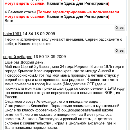
могут видеть ссылки.
Нажмите Здесь для Регистрации
]
4 Семечек стакан
[Только зарегистрированные пользователи
могут видеть ссылки.
Нажмите Здесь для Регистрации
]
Вотс
Ответ
haim1961
14:34 18.09.2009
Песни и исполнение заслуживают внимания. Сергей расскажите о
себе, о Вашем творчестве.
Ответ
сергей зубарев
16:50 18.09.2009
Ещё раз Добрый день.
Моё имя Сергей Зубарев , мне 34 года.Родился 8 июня 1975 года в
городе Крымске Краснодарского края -где то между Анапой и
Новороссийском.В тот год моя мама проводила летний отпуск у
родной сестры и мне пришлось там родиться.В конце того лета
меня привезли в город Кишинёв (Молдавская ССР),где и
проживала моя мать приехавшая туда со своей семьёй в 1948 году
,на поиски своего отца не вернувшегося в семью после ВОВ , из
России.
Отца моего зовут Александр , его я никогда не видел.
Итак учился в Кишинёве. Паралельно занимаясь в музыкальной
школе по классу фортепиано.В общеобразовательной школе
отметки 4 , чего не сказать о поведении - за 8 лет пришлось
поменять 3 школы.Литература и русский на пять , с детства
склонен к сочинительству , играл в школьном ансамбле, где и
были написаны первые песни.