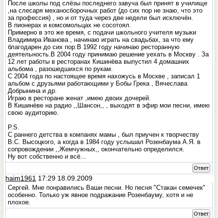
После школы под слёзы последнего завуча был принят в училище
,на слесаря механосборочных работ (до сих пор не знаю, что это
за профессия) , но и от туда через две недели был исключён.
В пионерах и комсомольцах не сосотоял.
Примерно в это же время, с подачи школьного учителя музыки
Владимира Иванова , начинаю играть на свадьбах, за что ему
благодарен до сих пор.В 1992 году начинаю ресторанную
деятельность.В 2004 году принимаю решение уехать в Москву . За
12 лет работы в ресторанах Кишинёва выпустил 4 домашних
альбома , разошедшихся по рукам.
С 2004 года по настоящее время нахожусь в Москве , записал 1
альбом с друзьями работающими у Бобы Грека , Вячеслава
Добрынина и др.
Играю в ресторане женат ,имею двоих дочерей.
В Кишинёве на радио ,,Шансон,, , выходят в эфир мои песни, имею
свою аудиторию.
P.S.
С раннего детства в компанях мамы , был приучен к творчеству
В.С. Высоцкого, а когда в 1984 году услышал Розенбаума А.Я. в
сопровождении ,,Жемчужных,, окончательно определился.
Ну вот собственно и всё...
Ответ
haim1961
17:29 18.09.2009
Сергей. Мне понравились Ваши песни. Но песня "Стакан семечек"
особенно. Только уж явное подражание Розенбауму, хотя и не
плохое.
Ответ