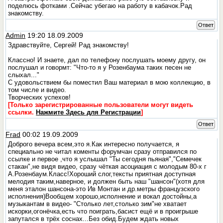
поделюсь фотками .Сейчас убегаю на работу в кабачок.Рад
знакомству.
Ответ
Admin
19:20 18.09.2009
Здравствуйте, Сергей! Рад знакомству!
Классно! И знаете, дал по телефону послушать моему другу, он
послушал и говормт: "Что-то я у Розенбаума таких песен не
слыхал..."
С удовольствием бы поместил Ваш материал в мою коллекцию, в
том числе и видео.
Творческих успехов!
[Только зарегистрированные пользователи могут видеть
ссылки.
Нажмите Здесь для Регистрации
]
Ответ
Frad
00:02 19.09.2009
Доброго вечера всем,это я.Как интересно получается, я
специально не читал коменты форумчан сразу отправился по
ссылке и первое ,что я услышал "Ты сегодня пьяная","Семечек
стакан",не видя видео, сразу чёткая асоциация с молодым 80-х г
А.Розенбаум.Класс!Хороший слог,тексты приятная доступная
мелодия таким,наверное, и должен быть наш "шансон"(хотя для
меня эталон шансона-это Ив Монтан и др.метры французского
исполнения)Вообщем хорошо,исполнение и вокал достойны,а
музыкантам в видео- "Столько лет,столько зим"не хватает
искорки,огонёчка,есть что поиграть,басист ещё и в проигрыше
запутался в трёх соснах...Без обид.Будем ждать новых