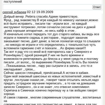
поступлений
Ответ
сергей зубарев
02:12 19.09.2009
Добрый вечер .Ребята спасибо.Админ приветствую.
Фрэд , рад знакомству.В игре каждый по немногу налажал,можно
всё было исправить , писали так - играли все , но каждый
инструмент потреково ,потом согналли сессию на диск и домой
.дома хорошая аппаратная...но весь кайф в этом .
Я изначально хотел передать тот дух старого кабака, вы ведь все
играли и помните сидишь в ресторане , подходит заказчик
заказывает песню, даёт денег, а песня лохматая когда то слышали
, но никогда не играли и что определились с тональностью чуть
вспомнили гармонию счёт и поехали....Ах фирма какая!!!
Так вот я рад что со мной всё повторилось как у Северного и
Розенбаума.С одной разницей.У них не было времени и
возможности репетировать до блеска а у меня средств.и поэтому
писали ,,от волос,, по выражению Розенбаума.То есть Вы поняли
...Показываешь песню , пару раз сыграли и в запись .это то и
накладывает ,,грязи,,.
Сейчас шансон глянцевый, причёсанный.А истоки в кабаке.
Один мой знакомый шансонье из новых исполнителей ,известный в
кругах ,послушав сказал,не , говорит такое отсылать нельзя,надо
придать эстрадное звучание переписать , а то как на домашних
записях Северного , он и не знает ,что отвесил комплимент.
Скрипача в Семечках конечно перепишу ну а так вобщем говорят
хорошо.
И самое главное , многим современным слушателям , воспитанных
на
современном шансоне это творчество не ляжет , я пишу для тех