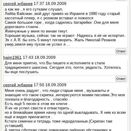
сергей зубарев
17:37 18.09.2009
а как же , я его сутками слушал,
Лейба Вайсман ,мой друг привёз из Израиля в 1990 году старый
кассетный плеер, я с розиком вставал и ложился
Самое большое горе , когда садились батарейки .Они для меня
дороговато стоили .
Жемчужные у меня по венам текут.
Хорошая музыка, сейчас так не играют .Надеюсь я её не испортил.
Эх с А.Я. бы хоть 5 минут поговорить. Жаль Николай Резанов
умер,земля ему пухом не успел я ...
Ответ
haim1961
17:43 18.09.2009
Для меня приятно, что Вы пишете и исполняете в стиле
традиционного шансона. Сегодня это, почти, редкость. Хотелось
бы еще послушать.
Ответ
сергей зубарев
17:50 18.09.2009
Меня очень радует , что люди старше меня , музыканты и
знающие что такое скрипка ,интересуются моими песнями.Это моя
похвала и благодарность , спасибо .
Есть ещё 5 песен в этом же ключе .
Я их не успел свести и отмастерить ,
но в ближайшее время начну по одной выкладывать. К ним ко всем
ещё и видео прилагается .
Кстати семечки и тетрадь тоже недоделанные.(Скрипач там
уставший).
А завтра сфоткаю свою домашнюю рабочую обстаановку и