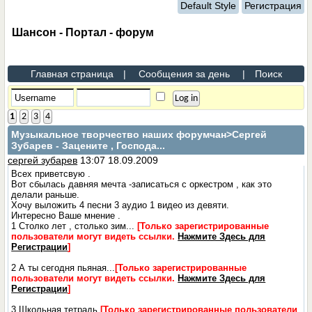
Default Style
Регистрация
Шансон - Портал - форум
Главная страница
|
Сообщения за день
|
Поиск
1
2
3
4
Музыкальное творчество наших форумчан
>Сергей
Зубарев - Зацените , Господа...
сергей зубарев
13:07 18.09.2009
Всех приветсвую .
Вот сбылась давняя мечта -записаться с оркестром , как это
делали раньше.
Хочу выложить 4 песни 3 аудио 1 видео из девяти.
Интересно Ваше мнение .
1 Столко лет , столько зим...
[Только зарегистрированные
пользователи могут видеть ссылки.
Нажмите Здесь для
Регистрации
]
2 А ты сегодня пьяная...
[Только зарегистрированные
пользователи могут видеть ссылки.
Нажмите Здесь для
Регистрации
]
3 Школьная тетрадь
[Только зарегистрированные пользователи