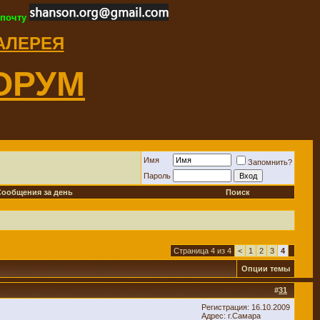
 почту
ГАЛЕРЕЯ
ОРУМ
Имя
Запомнить?
Пароль
Сообщения за день
Поиск
Страница 4 из 4
<
1
2
3
4
Опции темы
#
31
Регистрация: 16.10.2009
Адрес: г.Самара