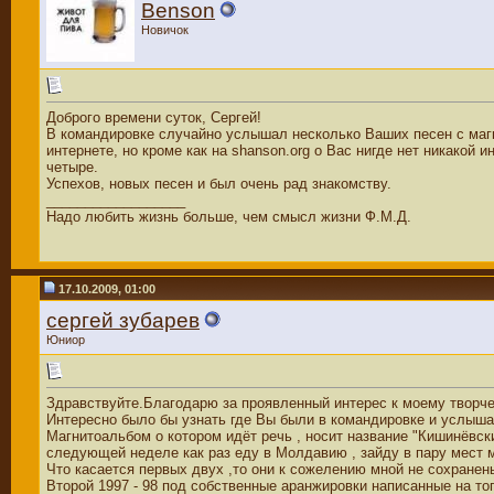
Benson
Новичок
Доброго времени суток, Сергей!
В командировке случайно услышал несколько Ваших песен с магни
интернете, но кроме как на shanson.org о Вас нигде нет никакой
четыре.
Успехов, новых песен и был очень рад знакомству.
__________________
Надо любить жизнь больше, чем смысл жизни Ф.М.Д.
17.10.2009, 01:00
сергей зубарев
Юниор
Здравствуйте.Благодарю за проявленный интерес к моему творче
Интересно было бы узнать где Вы были в командировке и услыша
Магнитоальбом о котором идёт речь , носит название "Кишинёвск
следующей неделе как раз еду в Молдавию , зайду в пару мест 
Что касается первых двух ,то они к сожелению мной не сохранены
Второй 1997 - 98 под собственные аранжировки написанные на т