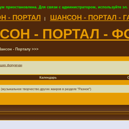
ум приостановлена. Для связи с администратором, используйте эл.
Н - ПОРТАЛ
ШАНСОН - ПОРТАЛ - 
|
СОН - ПОРТАЛ - Ф
ансон - Порталу >>>
аших форумчан
Календарь
 (музыкальное творчество других жанров в разделе "Разное")