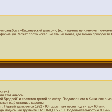
тоальбома «Кишиневский шансон», (если память не изменяет по-моему, 
 информации. Может плохо искал, но тем ни менее, где можно приобрест
ству.)
ли этот альбом.
ий Бродвей" и является третий по счёту. Продавали его в Кишинёве в м
может ещё остались кассеты.
 . Первый датируется 1992 - 93 годом, там песни под гитару 60 мин.
огда модном инструменте ENSONIQ TS - 10.Продолжительностью 90 мин.