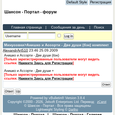
Default Style
Регистрация
Шансон - Портал - форум
Главная страница
|
Сообщения за день
|
Поиск
Минусовки
>Анишко и Ассорти - Две души (бэк) комплект
AlexandrArt510
23:46 25.09.2009
Анишко и Ассорти - Две души (бэк)
[Только зарегистрированные пользователи могут видеть
ссылки.
Нажмите Здесь для Регистрации
]
Анишко и Ассорти - Две души +
[Только зарегистрированные пользователи могут видеть
ссылки.
Нажмите Здесь для Регистрации
]
Ответ
Ответ
Up
Powered by vBulletin® Version 3.8.4
Copyright ©2000 - 2026, Jelsoft Enterprises Ltd. Перевод:
zCarot
© Шансон - Портал - Все права защищены
Lightweight Styling ©
Dartho
Шансон - Портал
|
Шансон - Портал - Галерея