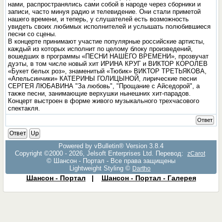
нами, распространялись сами собой в народе через сборники и
записи, часто минуя радио и телевидение. Они стали приметой
нашего времени, и теперь, у слушателей есть возможность
увидеть своих любимых исполнителей и услышать полюбившиеся
песни со сцены.
В концерте принимают участие популярные российские артисты,
каждый из которых исполнит по целому блоку произведений,
вошедших в программы «ПЕСНИ НАШЕГО ВРЕМЕНИ», прозвучат
дуэты, в том числе новый хит ИРИНА КРУГ и ВИКТОР КОРОЛЕВ
«Букет белых роз», знаменитый «Тюбик» ВИКТОР ТРЕТЬЯКОВА,
«Апельсинчики» КАТЕРИНЫ ГОЛИЦЫНОЙ, лирические песни
СЕРГЕЯ ЛЮБАВИНА "За любовь", "Прощание с Айседорой", а
также песни, занимающие верхушки нынешних хит-парадов.
Концерт выстроен в форме живого музыкального трехчасового
спектакля.
Ответ
Ответ
Up
Powered by vBulletin® Version 3.8.4
Copyright ©2000 - 2026, Jelsoft Enterprises Ltd. Перевод:
zCarot
© Шансон - Портал - Все права защищены
Lightweight Styling ©
Dartho
Шансон - Портал
|
Шансон - Портал - Галерея