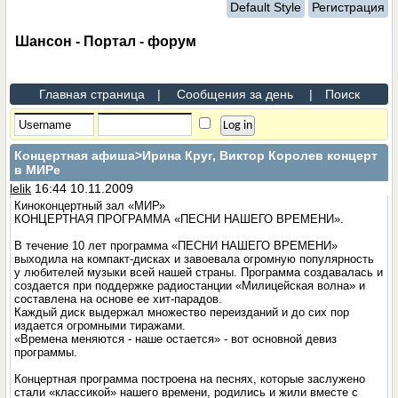
Default Style
Регистрация
Шансон - Портал - форум
Главная страница
|
Сообщения за день
|
Поиск
Концертная афиша
>Ирина Круг, Виктор Королев концерт
в МИРе
lelik
16:44 10.11.2009
Киноконцертный зал «МИР»
КОНЦЕРТНАЯ ПРОГРАММА «ПЕСНИ НАШЕГО ВРЕМЕНИ».
В течение 10 лет программа «ПЕСНИ НАШЕГО ВРЕМЕНИ»
выходила на компакт-дисках и завоевала огромную популярность
у любителей музыки всей нашей страны. Программа создавалась и
создается при поддержке радиостанции «Милицейская волна» и
составлена на основе ее хит-парадов.
Каждый диск выдержал множество переизданий и до сих пор
издается огромными тиражами.
«Времена меняются - наше остается» - вот основной девиз
программы.
Концертная программа построена на песнях, которые заслужено
стали «классикой» нашего времени, родились и жили вместе с