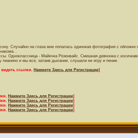
сону. Случайно на глаза мне попалась одинокая фотография с обложки 
накома...
ессы. Одноклассница - Майечка Розенвайс. Смешная девчонка с косичкам
у пианино и мы все, затаив дыхание, слушали ее игру и пение.
т видеть ссылки.
Нажмите Здесь для Регистрации
]
лки.
Нажмите Здесь для Регистрации
]
лки.
Нажмите Здесь для Регистрации
]
лки.
Нажмите Здесь для Регистрации
]
лки.
Нажмите Здесь для Регистрации
]