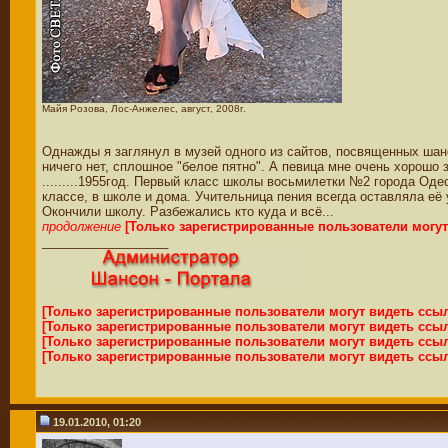
Майя Розова, Лос-Анжелес, август, 2008г.
Однажды я заглянул в музей одного из сайтов, посвященных шан
ничего нет, сплошное "белое пятно". А певица мне очень хорошо з
.........1955год. Первый класс школы восьмилетки №2 города Од
классе, в школе и дома. Учительница пения всегда оставляла её 
Окончили школу. Разбежались кто куда и всё...
продолжение
[Только зарегистрированные пользователи могу
__________________
[Только зарегистрированные пользователи могут видеть ссы
[Только зарегистрированные пользователи могут видеть ссы
[Только зарегистрированные пользователи могут видеть ссы
[Только зарегистрированные пользователи могут видеть ссы
19.01.2010, 01:20