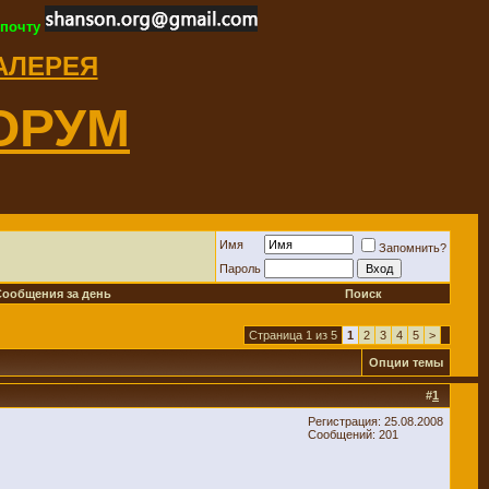
 почту
ГАЛЕРЕЯ
ОРУМ
Имя
Запомнить?
Пароль
Сообщения за день
Поиск
Страница 1 из 5
1
2
3
4
5
>
Опции темы
#
1
Регистрация: 25.08.2008
Сообщений: 201