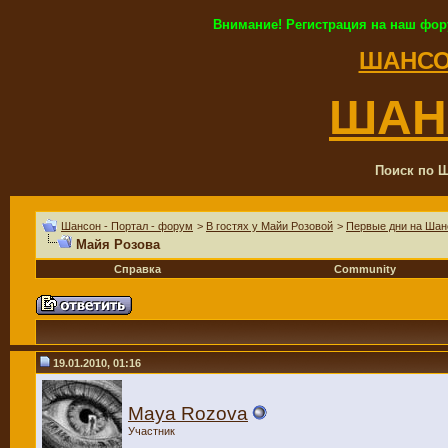
Внимание! Регистрация на наш фор
ШАНСО
ШАН
Поиск по Ш
Шансон - Портал - форум
>
В гостях у Майи Розовой
>
Первые дни на Шан
Майя Розова
Справка
Community
19.01.2010, 01:16
Maya Rozova
Участник