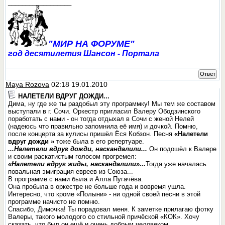
__________________
"МИР НА ФОРУМЕ"
год десятилетия Шансон - Портала
Ответ
Maya Rozova
02:18 19.01.2010
НАЛЕТЕЛИ ВДРУГ ДОЖДИ...
Дима, ну где же ты раздобыл эту программку! Мы тем же составом
выступали в г. Сочи. Оркестр пригласил Валеру Ободзинского
поработать с нами - он тогда отдыхал в Сочи с женой Нелей
(надеюсь что правильно запомнила её имя) и дочкой. Помню,
после концерта за кулисы пришёл Ёся Кобзон. Песня
«Налетели
вдруг дожди »
тоже была в его репертуаре.
...Налетели вдруг дожди, наскандалили...
Он подошёл к Валере
и своим раскатистым голосом прогремел:
«Налетели вдруг жиды, наскандалили»...
Тогда уже началась
повальная эмиграция евреев из Союза...
В программе с нами была и Алла Пугачёва.
Она пробыла в оркестре не больше года и вовремя ушла.
Интересно, что кроме «Полыни» - ни одной своей песни в этой
программе начисто не помню.
Спасибо, Димочка! Ты порадовал меня. К заметке прилагаю фотку
Валеры, такого молодого со стильной причёской «КОК». Хочу
сказать, что был он ещё и очень добрым человеком...