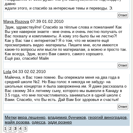
давно
ждали этого, и спасибо за интересные темы и переводы. Э.
Ответ
Maya Rozova
07:39 01.02.2010
Эдик, здравствуйте! Спасибо за тёплые слова и пожелания! Как
Вы уже наверное знаете - мне очень и очень лестно получать от
Вас похвалу и комплименты. А кому это было бы не лестно?!
Как у Вас там с интернетом? Я о том, что не можете ещё
просматривать видео -материалы. Пишите мне, если имеются
какие-то вопросы или мысли по материалам, а можно и просто так.
Как всегда, Эдик, всего Вам самого, самого хорошего.
Ещё раз, спасибо! Майя
Ответ
Lola
04:33 02.02.2010
Майечка, я Вас тоже помню. Вы опережали меня на два года в
средней школе №2. Но Ваш голос я никогда не забуду- на
школьных концертах я была завороженна им. Я даже рассказала о
Вас своему 34-х летнему сыну, которого мы вывезли в Канаду в
3.5 года, что мне посчастливилось заниматься в одной школе с
Вами. Спасибо, что Вы есть. Дай Вам Бог здоровья и счастья!
Ответ
Метки
:
вера лещенко
,
владимир бунчиков
,
георгий виноградов
,
майя розова
,
одесса
,
эдди рознер
1
2
3
4
5