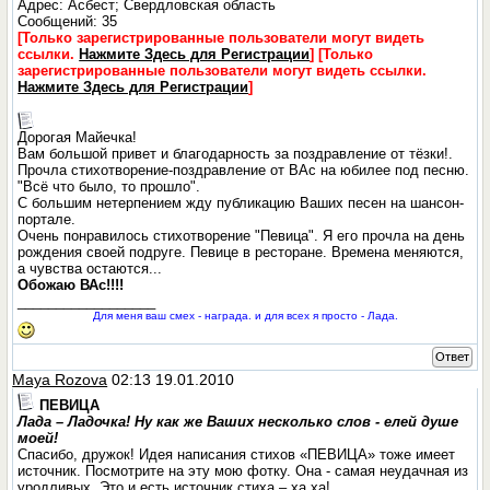
Адрес: Асбест; Свердловская область
Сообщений: 35
[Только зарегистрированные пользователи могут видеть
ссылки.
Нажмите Здесь для Регистрации
]
[Только
зарегистрированные пользователи могут видеть ссылки.
Нажмите Здесь для Регистрации
]
Дорогая Майечка!
Вам большой привет и благодарность за поздравление от тёзки!.
Прочла стихотворение-поздравление от ВАс на юбилее под песню.
"Всё что было, то прошло".
С большим нетерпением жду публикацию Ваших песен на шансон-
портале.
Очень понравилось стихотворение "Певица". Я его прочла на день
рождения своей подруге. Певице в ресторане. Времена меняются,
а чувства остаются...
Обожаю ВАс!!!!
__________________
Для меня ваш смех - награда. и для всех я просто - Лада.
Ответ
Maya Rozova
02:13 19.01.2010
ПЕВИЦА
Лада – Ладочка! Ну как же Ваших несколько слов - елей душе
моей!
Спасибо, дружок! Идея написания стихов «ПЕВИЦА» тоже имеет
источник. Посмотрите на эту мою фотку. Она - самая неудачная из
уродливых. Это и есть источник стиха – ха,ха!