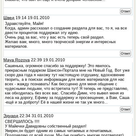
Ответ
Швед
19:14 19.01.2010
Здравствуйте, Майя!
Когда, админ рассказал о создание раздела для вас, то я, на все
двести процентов поддержал эту идею.
Очень рад за вас, что у вас есть теперь свой раздел.
Желаю вам, много, много творческой энергии и интересных
материалов.
Ответ
Maya Rozova
22:39 19.01.2010
Сашенька, огромное спасибо за поддержку! Это явилось
прекрасным подарком Шансон-Портала мне на Новый Год. Вот уже
скоро два года я нахожу тут настоящую отдушину, вдохновение
творить, а в поисках информации для моих материалов для нас
всех - жажду познавать! Как бессценно для меня общение с
чудесными людьми, что встретила тут! Я теперь не представляю,
как обходилась без всех вас. Спасибо Диме, что вывел меня из
леса на дорогу, Ефиму за поддержку и просвещение, а Вам, Саша
-ещё и за доброту! Её в нашей жизни не так уж много...
Ответ
Эдуард
22:34 31.01.2010
СВЕРШИЛОСЬ !!!!
У Майечки Давидовны собственный раздел!
Уверен,он будет одним из самых читаемых и почитаемых.
Поздравляю от всей души. Мы (не ошибусь,многие подтвердят)