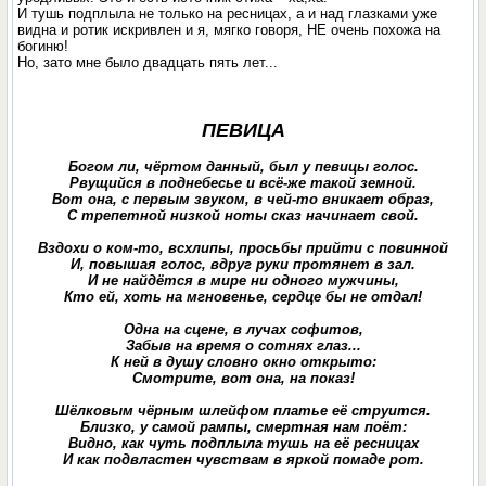
И тушь подплыла не только на ресницах, а и над глазками уже
видна и ротик искривлен и я, мягко говоря, НЕ очень похожа на
богиню!
Но, зато мне было двадцать пять лет...
ПЕВИЦА
Богом ли, чёртом данный, был у певицы голос.
Рвущийся в поднебесье и всё-же такой земной.
Вот она, с первым звуком, в чей-то вникает образ,
С трепетной низкой ноты сказ начинает свой.
Вздохи о ком-то, всхлипы, просьбы прийти с повинной
И, повышая голос, вдруг руки протянет в зал.
И не найдётся в мире ни одного мужчины,
Кто ей, хоть на мгновенье, сердце бы не отдал!
Одна на сцене, в лучах софитов,
Забыв на время о сотнях глаз...
К ней в душу словно окно открыто:
Смотрите, вот она, на показ!
Шёлковым чёрным шлейфом платье её струится.
Близко, у самой рампы, смертная нам поёт:
Видно, как чуть подплыла тушь на её ресницах
И как подвластен чувствам в яркой помаде рот.