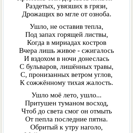
Раздетых, увязших в грязи,
Дрожащих во мгле от озноба.
Ушло, не оставив тепла,
Под запах горящей листвы,
Когда в мириадах костров
Вчера лишь живое - сжигалось
И вздохом в ночи донеслась
С бульваров, лишённых травы,
С, пронизанных ветром углов,
К сожжённому тихая жалость.
Ушло моё летo, ушло...
Притушен туманом восход,
Чтоб до света смог он отмыть
От пепла последние пятна.
Обритый к утру наголо,