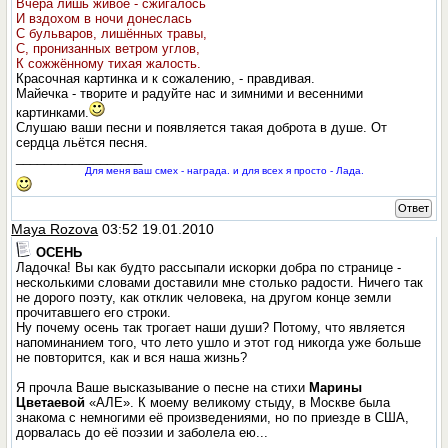
Вчера лишь живое - сжигалось
И вздохом в ночи донеслась
С бульваров, лишённых травы,
С, пронизанных ветром углов,
К сожжённому тихая жалость.
Красочная картинка и к сожалению, - правдивая.
Майечка - творите и радуйте нас и зимними и весенними
картинками.
Слушаю ваши песни и появляется такая доброта в душе. От
сердца льётся песня.
__________________
Для меня ваш смех - награда. и для всех я просто - Лада.
Ответ
Maya Rozova
03:52 19.01.2010
ОСЕНЬ
Ладочка! Вы как будто рассыпали искорки добра по странице -
несколькими словами доставили мне столько радости. Ничего так
не дорого поэту, как отклик человека, на другом конце земли
прочитавшего его строки.
Ну почему осень так трогает наши души? Потому, что является
напоминанием того, что лето ушло и этот год никогда уже больше
не повторится, как и вся наша жизнь?
Я прочла Ваше высказывание о песне на стихи
Марины
Цветаевой
«АЛЕ». К моему великому стыду, в Москве была
знакома с немногими её произведениями, но по приезде в США,
дорвалась до её поэзии и заболела ею...