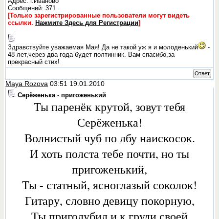
Адрес: г.Иваново
Сообщений: 371
[Только зарегистрированные пользователи могут видеть
ссылки.
Нажмите Здесь для Регистрации
]
Здравствуйте уважаемая Мая! Да не такой уж я и молоденький
-
48 лет,через два года будет полтинник. Вам спасибо,за
прекрасный стих!
Ответ
Maya Rozova
03:51 19.01.2010
Серёженька - пригоженький
Ты паренёк крутой, зовут тебя
Серёженька!
Волнистый чуб по лбу наискосок.
И хоть полста тебе почти, но ты
пригоженький,
Ты - статный, ясноглазый соколок!
Гитару, словно девицу покорную,
Ты приголубил и к груди своей