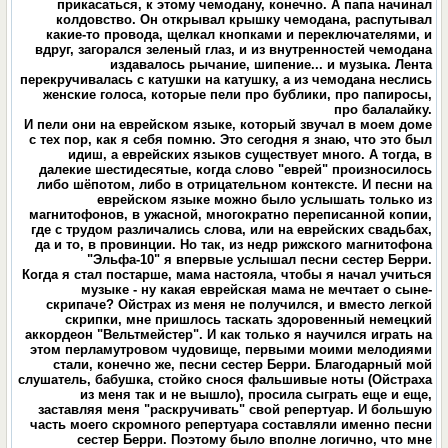
прикасаться, к этому чемодану, конечно. А папа начинал
колдовство. Он открывал крышку чемодана, распутывал
какие-то провода, щелкал кнопками и переключателями, и
вдруг, загорался зеленый глаз, и из внутренностей чемодана
издавалось рычание, шипение... и музыка. Лента
перекручивалась с катушки на катушку, а из чемодана неслись
женские голоса, которые пели про бублики, про папиросы,
про балалайку.
И пели они на еврейском языке, который звучал в моем доме
с тех пор, как я себя помню. Это сегодня я знаю, что это был
идиш, а еврейских языков существует много. А тогда, в
далекие шестидесятые, когда слово "еврей" произносилось
либо шёпотом, либо в отрицательном контексте. И песни на
еврейском языке можно было услышать только из
магнитофонов, в ужасной, многократно переписанной копии,
где с трудом различались слова, или на еврейских свадьбах,
да и то, в провинции. Но так, из недр рижского магнитофона
"Эльфа-10" я впервые услышал песни сестер Берри.
Когда я стал постарше, мама настояла, чтобы я начал учиться
музыке - ну какая еврейская мама не мечтает о сыне-
скрипаче? Ойстрах из меня не получился, и вместо легкой
скрипки, мне пришлось таскать здоровенный немецкий
аккордеон "Вельтмейстер". И как только я научился играть на
этом перламутровом чудовище, первыми моими мелодиями
стали, конечно же, песни сестер Берри. Благодарный мой
слушатель, бабушка, стойко снося фальшивые ноты (Ойстраха
из меня так и не вышло), просила сыграть еще и еще,
заставляя меня "раскручивать" свой репертуар. И большую
часть моего скромного репертуара составляли именно песни
сестер Берри. Поэтому было вполне логично, что мне