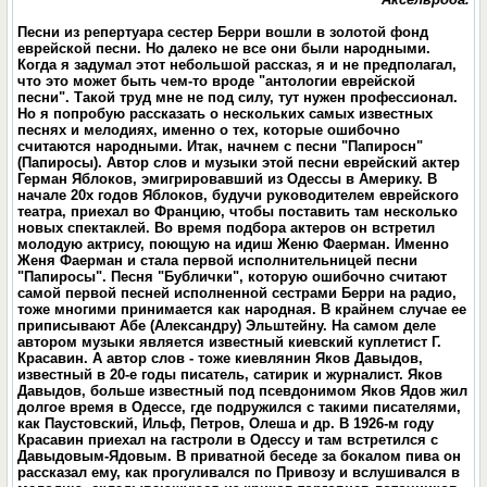
Песни из репертуара сестер Берри вошли в золотой фонд
еврейской песни. Но далеко не все они были народными.
Когда я задумал этот небольшой рассказ, я и не предполагал,
что это может быть чем-то вроде "антологии еврейской
песни". Такой труд мне не под силу, тут нужен профессионал.
Но я попробую рассказать о нескольких самых известных
песнях и мелодиях, именно о тех, которые ошибочно
считаются народными. Итак, начнем с песни "Папиросн"
(Папиросы). Автор слов и музыки этой песни еврейский актер
Герман Яблоков, эмигрировавший из Одессы в Америку. В
начале 20х годов Яблоков, будучи руководителем еврейского
театра, приехал во Францию, чтобы поставить там несколько
новых спектаклей. Во время подбора актеров он встретил
молодую актрису, поющую на идиш Женю Фаерман. Именно
Женя Фаерман и стала первой исполнительницей песни
"Папиросы". Песня "Бублички", которую ошибочно считают
самой первой песней исполненной сестрами Берри на радио,
тоже многими принимается как народная. В крайнем случае ее
приписывают Абе (Александру) Эльштейну. На самом деле
автором музыки является известный киевский куплетист Г.
Красавин. А автор слов - тоже киевлянин Яков Давыдов,
известный в 20-е годы писатель, сатирик и журналист. Яков
Давыдов, больше известный под псевдонимом Яков Ядов жил
долгое время в Одессе, где подружился с такими писателями,
как Паустовский, Ильф, Петров, Олеша и др. В 1926-м году
Красавин приехал на гастроли в Одессу и там встретился с
Давыдовым-Ядовым. В приватной беседе за бокалом пива он
рассказал ему, как прогуливался по Привозу и вслушивался в