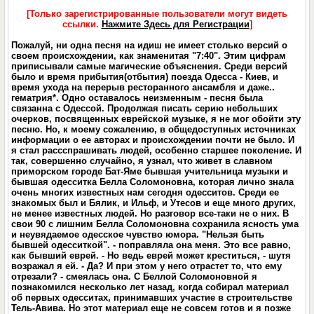
[Только зарегистрированные пользователи могут видеть
ссылки.
Нажмите Здесь для Регистрации
]
Пожалуй, ни одна песня на идиш не имеет столько версий о
своем происхождении, как знаменитая "7:40". Этим цифрам
приписывали самые магические объяснения. Среди версий
было и время прибытия(отбытия) поезда Одесса - Киев, и
время ухода на перерыв ресторанного ансамбля и даже..
гематрия*. Одно оставалось неизменным - песня была
связанна с Одессой. Продолжая писать серию небольших
очерков, посвященных еврейской музыке, я не мог обойти эту
песню. Но, к моему сожалению, в общедоступных источниках
информации о ее авторах и происхождении почти не было. И
я стал рассспрашивать людей, особенно старшее поколение. И
так, совершенно случайно, я узнал, что живет в славном
приморском городе Бат-Яме бывшая учительница музыки и
бывшая одесситка Белла Соломоновна, которая лично знала
очень многих известных нам сегодня одесситов. Среди ее
знакомых был и Бялик, и Ильф, и Утесов и еще много других,
не менее известных людей. Но разговор все-таки не о них. В
свои 90 с лишним Белла Соломоновна сохранила ясность ума
и неувядаемое одесское чувство юмора. "Нельзя быть
бывшей одесситкой". - поправляла она меня. Это все равно,
как бывший еврей. - Но ведь еврей может креститься, - шутя
возражал я ей. - Да? И при этом у него отрастет то, что ему
отрезали? - смеялась она. С Беллой Соломоновной я
познакомился несколько лет назад, когда собирал материал
об первых одесситах, принимавших участие в строительстве
Тель-Авива. Но этот материал еще не совсем готов и я позже