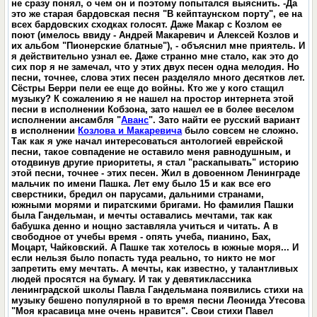
не сразу понял, о чем он и поэтому попытался выяснить. -Да
это же старая бардовская песня "В кейптаунском порту", ее на
всех бардовских сходках голосят. Даже Макар с Козлом ее
поют (имелось ввиду - Андрей Макаревич и Алексей Козлов и
их альбом "Пионерские блатные"), - объяснил мне приятель. И
я действительно узнал ее. Даже странно мне стало, как это до
сих пор я не замечал, что у этих двух песен одна мелодия. Но
песни, точнее, слова этих песен разделяло много десятков лет.
Сёстры Берри пели ее еще до войны. Кто же у кого стащил
музыку? К сожалению я не нашел на простор интернета этой
песни в исполнении Кобзона, зато нашел ее в более веселом
исполнении ансамбля "
Аванс
". Зато найти ее русский вариант
в исполнении
Козлова и Макаревича
было совсем не сложно.
Так как я уже начал интересоваться антологией еврейской
песни, такое совпадение не оставило меня равнодушным, и
отодвинув другие приоритеты, я стал "раскапывать" историю
этой песни, точнее - этих песен. Жил в довоенном Ленинграде
мальчик по имени Пашка. Лет ему было 15 и как все его
сверстники, бредил он парусами, дальними странами,
южными морями и пиратскими бригами. Но фамилия Пашки
была Гандельман, и мечты оставались мечтами, так как
бабушка денно и нощно заставляла учиться и читать. А в
свободное от учебы время - опять учеба, пианино, Бах,
Моцарт, Чайковский. А Пашке так хотелось в южные моря... И
если нельзя было попасть туда реально, то никто не мог
запретить ему мечтать. А мечты, как известно, у талантливых
людей просятся на бумагу. И так у девятиклассника
ленинградской школы Павла Гандельмана появились стихи на
музыку бешено популярной в то время песни Леонида Утесова
"Моя красавица мне очень нравится". Свои стихи Павел