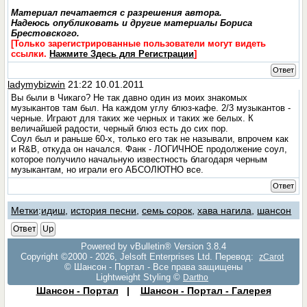
Материал печатается с разрешения автора.
Надеюсь опубликовать и другие материалы Бориса
Брестовского.
[Только зарегистрированные пользователи могут видеть
ссылки.
Нажмите Здесь для Регистрации
]
Ответ
ladymybizwin
21:22 10.01.2011
Вы были в Чикаго? Не так давно один из моих знакомых
музыкантов там был. На каждом углу блюз-кафе. 2/3 музыкантов -
черные. Играют для таких же черных и таких же белых. К
величайшей радости, черный блюз есть до сих пор.
Соул был и раньше 60-х, только его так не называли, впрочем как
и R&B, откуда он начался. Фанк - ЛОГИЧНОЕ продолжение соул,
которое получило начальную известность благодаря черным
музыкантам, но играли его АБСОЛЮТНО все.
Ответ
Метки
:
идиш
,
история песни
,
семь сорок
,
хава нагила
,
шансон
Ответ
Up
Powered by vBulletin® Version 3.8.4
Copyright ©2000 - 2026, Jelsoft Enterprises Ltd. Перевод:
zCarot
© Шансон - Портал - Все права защищены
Lightweight Styling ©
Dartho
Шансон - Портал
|
Шансон - Портал - Галерея