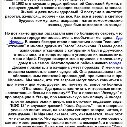
В 1982-м отслужив в рядах доблестной Советской Армии, я
вернулся домой в звании гвардии старшего сержанта запаса.
Живой и даже почти здоровый. Я поступил в институт,
работал, женился... короче - как все. Как все я верил в светлое
будущее коммунизма, исправно платил комсомольские
взносы, даже был комсоргом на заводе.
Но вот как-то друзья рассказали мне по большому секрету, что
в нашем городе появилась очень необычная женщина -
Ида
Нудель
. В наших беседах стали появляться слова "сионист",
"отказник" и многие другие из "этого" лексикона. В моем доме
жила семья отказников с которыми я был в дружеских
отношениях, и в конце концов я уговорил их познакомить
меня с Идой. Поздно вечером меня привели к маленькому
дому в не самом благополучном районе нашего
города
.
Должен признать, эта женщина умеет поражать. И меня она
поразила смелостью своих суждений. Она рассказывала нам,
оболваненным советской пропагандой, про сионизм и про
Израиль. Мы знали, что эти встречи могут плохо кончиться и
для меня и для моих друзей, но, почему то, вовсе не боялись
КГБшников. Ида давала нам читать интересные книги,
напечатанные белым по синему.*** Так я прочитал "Эксодус" и
про операцию в Уганде, про мюнхенскую олимпиаду. А иногда,
плотно закрыв окна и двери, мы включали видавший виды
"ВЭФ-12" и слушали далекий "Коль Исраель" - так я впервые
услышал иврит, язык, на котором сегодня говорю, читаю, и
даже думаю. Но Ида мне сказала, что, оказывается, язык этот
мне знаком давно. Что идиш, который звучит в моей семье с
самого моего рождения, только похож на немецкий, а в основе
его тоже иврит. И что моя самая любимая мелодия "Хава