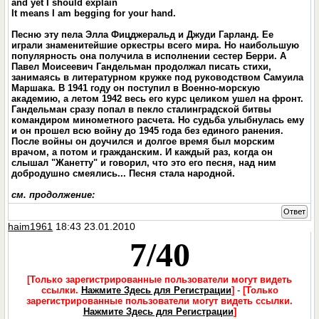
and yet I should explain
It means I am begging for your hand.
Песню эту пела Элла Фицджеральд и Джуди Гарланд. Ее
играли знаменитейшие оркестры всего мира. Но наибольшую
популярность она получила в исполнении сестер Берри. А
Павел Моисеевич Гандельман продолжал писать стихи,
занимаясь в литературном кружке под руководством Самуила
Маршака. В 1941 году он поступил в Военно-морскую
академию, а летом 1942 весь его курс целиком ушел на фронт.
Гандельман сразу попал в пекло сталинградской битвы
командиром минометного расчета. Но судьба улыбнулась ему
и он прошел всю войну до 1945 года без единого ранения.
После войны он доучился и долгое время был морским
врачом, а потом и гражданским. И каждый раз, когда он
слышал "Жанетту" и говорил, что это его песня, над ним
добродушно смеялись... Песня стала народной.
см. продолжение:
Ответ
haim1961
18:43 23.01.2010
7/40
[Только зарегистрированные пользователи могут видеть
ссылки.
Нажмите Здесь для Регистрации
]
-
[Только
зарегистрированные пользователи могут видеть ссылки.
Нажмите Здесь для Регистрации
]