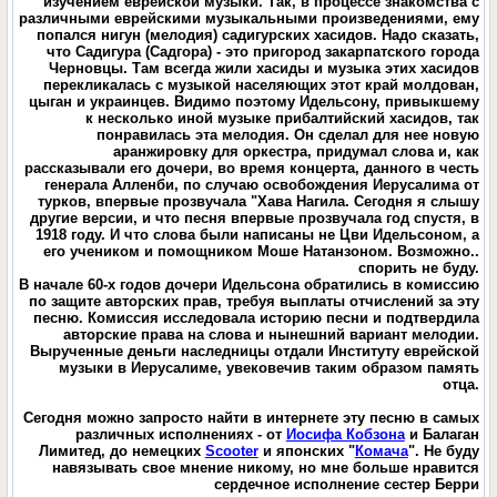
изучением еврейской музыки. Так, в процессе знакомства с
различными еврейскими музыкальными произведениями, ему
попался нигун (мелодия) садигурских хасидов. Надо сказать,
что Садигура (Садгора) - это пригород закарпатского города
Черновцы. Там всегда жили хасиды и музыка этих хасидов
перекликалась с музыкой населяющих этот край молдован,
цыган и украинцев. Видимо поэтому Идельсону, привыкшему
к несколько иной музыке прибалтийский хасидов, так
понравилась эта мелодия. Он сделал для нее новую
аранжировку для оркестра, придумал слова и, как
рассказывали его дочери, во время концерта, данного в честь
генерала Алленби, по случаю освобождения Иерусалима от
турков, впервые прозвучала "Хава Нагила. Сегодня я слышу
другие версии, и что песня впервые прозвучала год спустя, в
1918 году. И что слова были написаны не Цви Идельсоном, а
его учеником и помощником Моше Натанзоном. Возможно..
спорить не буду.
В начале 60-х годов дочери Идельсона обратились в комиссию
по защите авторских прав, требуя выплаты отчислений за эту
песню. Комиссия исследовала историю песни и подтвердила
авторские права на слова и нынешний вариант мелодии.
Вырученные деньги наследницы отдали Институту еврейской
музыки в Иерусалиме, увековечив таким образом память
отца.
Сегодня можно запросто найти в интернете эту песню в самых
различных исполнениях - от
Иосифа Кобзона
и Балаган
Лимитед, до немецких
Scooter
и японских "
Комача
". Не буду
навязывать свое мнение никому, но мне больше нравится
сердечное исполнение сестер Берри