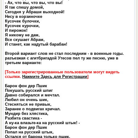
- Ах, что вы, что вы, что вы!
Я так спешу домой,
Сегодня у Абраши выходной!
Несу в корзиночке
Кусочек булочки,
Кусочек курочки,
И пирожок!
Я никому не дам,
Все скушает Абрам,
И станет, как надутый барабан!
Второй вариант слов не стал последним - в военные годы.
разъезжая с агитбригадой Утесов пел ту же песню, уже в
третьем варианте:
[Только зарегистрированные пользователи могут видеть
ссылки.
Нажмите Здесь для Регистрации
]
Барон фон дер Пшик
Покушать русский шпиг
Давно собирался и мечтал.
Любил он очень шик,
Стесняться не привык,
Заранее о подвигах кричал.
Мундир без хлястика,
Разбита свастика -
А ну-ка влазьте-ка на русский штык! -
Барон фон дер Пшик
Попал на русский штык,
Остался от барона только пшик.