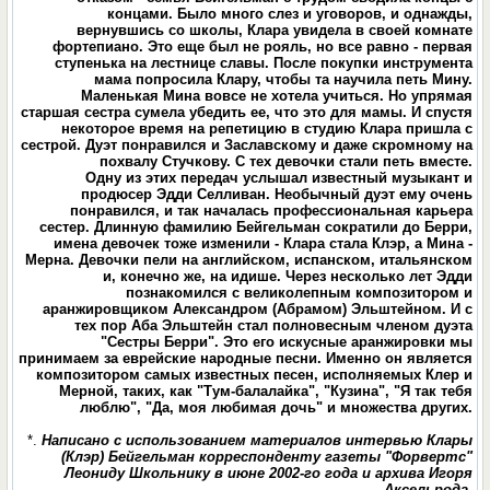
концами. Было много слез и уговоров, и однажды,
вернувшись со школы, Клара увидела в своей комнате
фортепиано. Это еще был не рояль, но все равно - первая
ступенька на лестнице славы. После покупки инструмента
мама попросила Клару, чтобы та научила петь Мину.
Маленькая Мина вовсе не хотела учиться. Но упрямая
старшая сестра сумела убедить ее, что это для мамы. И спустя
некоторое время на репетицию в студию Клара пришла с
сестрой. Дуэт понравился и Заславскому и даже скромному на
похвалу Стучкову. С тех девочки стали петь вместе.
Одну из этих передач услышал известный музыкант и
продюсер Эдди Селливан. Необычный дуэт ему очень
понравился, и так началась профессиональная карьера
сестер. Длинную фамилию Бейгельман сократили до Берри,
имена девочек тоже изменили - Клара стала Клэр, а Мина -
Мерна. Девочки пели на английском, испанском, итальянском
и, конечно же, на идише. Через несколько лет Эдди
познакомился с великолепным композитором и
аранжировщиком Александром (Абрамом) Эльштейном. И с
тех пор Аба Эльштейн стал полновесным членом дуэта
"Сестры Берри". Это его искусные аранжировки мы
принимаем за еврейские народные песни. Именно он является
композитором самых известных песен, исполняемых Клер и
Мерной, таких, как "Тум-балалайка", "Кузина", "Я так тебя
люблю", "Да, моя любимая дочь" и множества других.
*.
Написано с использованием материалов интервью Клары
(Клэр) Бейгельман корреспонденту газеты "Форвертс"
Леониду Школьнику в июне 2002-го года и архива Игоря
Аксельрода.