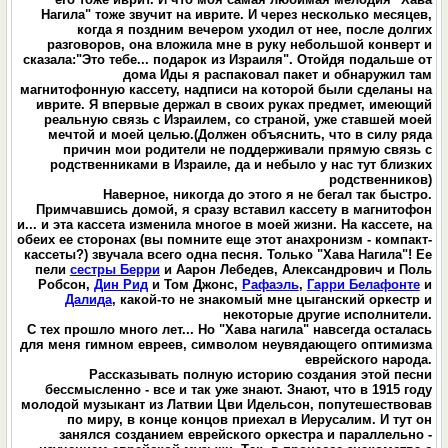
Нагила" тоже звучит на иврите. И через несколько месяцев,
когда я поздним вечером уходил от нее, после долгих
разговоров, она вложила мне в руку небольшой конверт и
сказала:"Это тебе... подарок из Израиля". Отойдя подальше от
дома Иды я распаковал пакет и обнаружил там
магнитофонную кассету, надписи на которой были сделаны на
иврите. Я впервые держал в своих руках предмет, имеющий
реальную связь с Израилем, со страной, уже ставшей моей
мечтой и моей целью.(Должен объяснить, что в силу ряда
причин мои родители не поддерживали прямую связь с
родственниками в Израиле, да и небыло у нас тут близких
родственников)
Наверное, никогда до этого я не бегал так быстро.
Примчавшись домой, я сразу вставил кассету в магнитофон
и... и эта кассета изменила многое в моей жизни. На кассете, на
обеих ее сторонах (вы помните еще этот анахронизм - компакт-
кассеты?) звучала всего одна песня. Только "Хава Нагила"! Ее
пели
сестры Берри
и Аарон Лебедев, Александрович и Поль
Робсон,
Дин Рид
и Том Джонс,
Рафаэль
,
Гарри Белафонте
и
Далида
, какой-то не знакомый мне цыганский оркестр и
некоторые другие исполнители.
С тех прошло много лет... Но "Хава нагила" навсегда осталась
для меня гимном евреев, символом неувядающего оптимизма
еврейского народа.
Рассказывать полную историю создания этой песни
бессмысленно - все и так уже знают. Знают, что в 1915 году
молодой музыкант из Латвии Цви Идельсон, попутешествовав
по миру, в конце концов приехал в Иерусалим. И тут он
занялся созданием еврейского оркестра и параллельно -