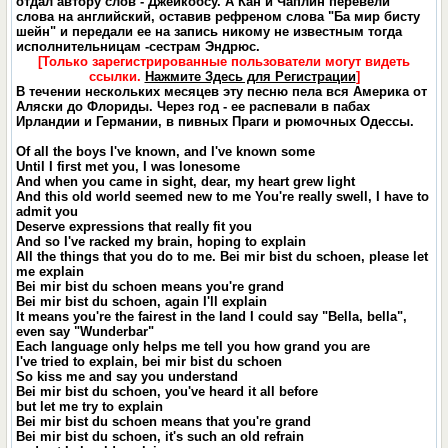
отдал автору слов - Джейкобсу. А Кан и Чаплин перевели
слова на английский, оставив рефреном слова "Ба мир бисту
шейн" и передали ее на запись никому не известным тогда
исполнительницам -сестрам Эндрюс.
[Только зарегистрированные пользователи могут видеть
ссылки.
Нажмите Здесь для Регистрации
]
В течении нескольких месяцев эту песню пела вся Америка от
Аляски до Флориды. Через год - ее распевали в пабах
Ирландии и Германии, в пивных Праги и рюмочных Одессы.
Of all the boys I've known, and I've known some
Until I first met you, I was lonesome
And when you came in sight, dear, my heart grew light
And this old world seemed new to me You're really swell, I have to
admit you
Deserve expressions that really fit you
And so I've racked my brain, hoping to explain
All the things that you do to me. Bei mir bist du schoen, please let
me explain
Bei mir bist du schoen means you're grand
Bei mir bist du schoen, again I'll explain
It means you're the fairest in the land I could say "Bella, bella",
even say "Wunderbar"
Each language only helps me tell you how grand you are
I've tried to explain, bei mir bist du schoen
So kiss me and say you understand
Bei mir bist du schoen, you've heard it all before
but let me try to explain
Bei mir bist du schoen means that you're grand
Bei mir bist du schoen, it's such an old refrain