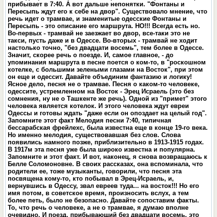
прибывает в 7:40. А вот дальше непонятки. "Фонтаны и
Пересыпь ждут его к себе на двор". Существовало мнение, что
речь идет о трамвае, и знаменитые одесские Фонтаны и
Пересыпь - это описание его маршрута. НО!!! Всегда есть но.
Во-первых - трамвай не заезжает во двор, все-таки это не
такси, пусть даже и в Одессе. Во-вторых - трамвай не ходит
настолько точно, "без двадцати восемь", тем более в Одессе.
Значит, скорее речь о поезде. И, самое главное, - до
упоминания маршрута в песне поется о ком-то, в "роскошном
котелке, с большими зелеными глазами на Восток", при этом
он еще и одессит. Давайте объединим фантазию и логику!
Ясное дело, песня не о трамвае. Песня о каком-то человеке,
одессите, устремленном на Восток - Эрец Исраель (это без
сомнения, ну не о Ташкенте же речь). Одной из "примет" этого
человека является котелок. И этого человека ждут евреи
Одессы и готовы ждать "даже если он опоздает на целый год".
Запомните этот факт Мелодия песни 7:40, типичная
бессарабская фрейлехс, была известна еще в конце 19-го века.
Но именно мелодия, существовавшая без слов. Слова
появились намного позже, приблизительно в 1913-1915 годах.
В 1917м эта песня уже была широко известна и популярна.
Запомните и этот факт. И вот, наконец, я снова возвращаюсь к
Белле Соломоновне. В своих рассказах, она вспоминала, что
родители ее, тоже музыканты, говорили, что песня эта
посвящена кому-то, кто побывал в Эрец-Исраель, и,
вернувшись в Одессу, звал евреев туда... на восток!!! Но его
имя потом, в советское время, произносить вслух, а тем
более петь, было не безопасно. Давайте сопоставим факты.
То, что речь о человеке, а не о трамвае, я думаю вполне
очевидно. И поезд, прибывающий без двадцати восемь, это