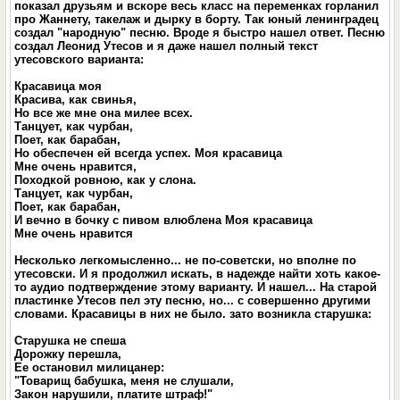
показал друзьям и вскоре весь класс на переменках горланил
про Жаннету, такелаж и дырку в борту. Так юный ленинградец
создал "народную" песню. Вроде я быстро нашел ответ. Песню
создал Леонид Утесов и я даже нашел полный текст
утесовского варианта:
Красавица моя
Красива, как свинья,
Но все же мне она милее всех.
Танцует, как чурбан,
Поет, как барабан,
Но обеспечен ей всегда успех. Моя красавица
Мне очень нравится,
Походкой ровною, как у слона.
Танцует, как чурбан,
Поет, как барабан,
И вечно в бочку с пивом влюблена Моя красавица
Мне очень нравится
Несколько легкомысленно... не по-советски, но вполне по
утесовски. И я продолжил искать, в надежде найти хоть какое-
то аудио подтверждение этому варианту. И нашел... На старой
пластинке Утесов пел эту песню, но... с совершенно другими
словами. Красавицы в них не было. зато возникла старушка:
Старушка не спеша
Дорожку перешла,
Ее остановил милицанер:
"Товарищ бабушка, меня не слушали,
Закон нарушили, платите штраф!"