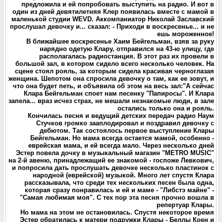
предложила и ей попробовать выступить на радио. И вот в
один из дней девятилетняя Клер появилась вместе с мамой в
маленькой студии WEVD. Аккомпаниатор Николай Заславский
прослушал девочку и... сказал: - Приходи в воскресенье... и не
ешь мороженное!
В ближайшее воскресенье Хаим Бейгельман, взяв за руку
нарядно одетую Клару, отправился на 43-ю улицу, где
располагалась радиостанция. В этот раз их провели в
большой зал, в котором сидело всего несколько человек. На
сцене стоял рояль, за которым сидела красивая черноглазая
женщина. Шепотом она спросила девочку о там, как ее зовут, и
что она будет петь, и объявила об этом на весь зал:"А сейчас
Клара Бейгельман споет нам песенку "Папиросы". И Клара
запела... враз исчез страх, не мешали незнакомые люди, в зале
остались только она и рояль.
Кончилась песня и ведущий детских передач радио Наум
Стучков громко зааплодировал и поздравил девочку с
дебютом. Так состоялось первое выступление Клары
Бейгельман. Но мама всегда остается мамой, особенно -
еврейская мама, и ей всегда мало. Через несколько дней
Эстер повела дочку в музыкальный магазин "METRO MUSIC"
на 2-й авеню, принадлежащий ее знакомой - госпоже Левкович,
и попросила дать прослушать девочке несколько пластинок с
народной (еврейской) музыкой. Много лет спустя Клара
рассказывала, что среди тех нескольких песен была одна,
которая сразу понравилась и ей и маме - "Либстэ майне" -
"Самая любимая моя". С тех пор эта песня прочно вошла в
репертуар Клары.
Но мама на этом не остановилась. Спустя некоторое время
Эстер обратилась к матери подружки Клары - Беллы Коен и