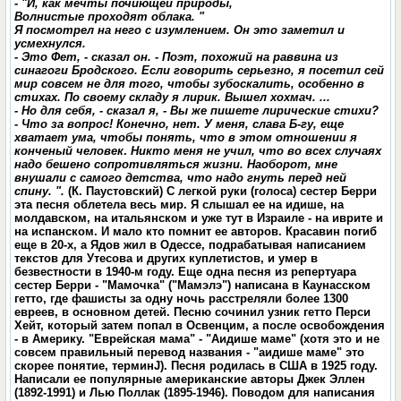
- "И, как мечты почиющей природы,
Волнистые проходят облака. "
Я посмотрел на него с изумлением. Он это заметил и
усмехнулся.
- Это Фет, - сказал он. - Поэт, похожий на раввина из
синагоги Бродского. Если говорить серьезно, я посетил сей
мир совсем не для того, чтобы зубоскалить, особенно в
стихах. По своему складу я лирик. Вышел хохмач. ...
- Но для себя, - сказал я, - Вы же пишете лирические стихи?
- Что за вопрос! Конечно, нет. У меня, слава Б-гу, еще
хватает ума, чтобы понять, что в этом отношении я
конченый человек
.
Никто меня не учил, что во всех случаях
надо бешено сопротивляться жизни. Наоборот, мне
внушали с самого детства, что надо гнуть перед ней
спину. ".
(К. Паустовский) С легкой руки (голоса) сестер Берри
эта песня облетела весь мир. Я слышал ее на идише, на
молдавском, на итальянском и уже тут в Израиле - на иврите и
на испанском. И мало кто помнит ее авторов. Красавин погиб
еще в 20-х, а Ядов жил в Одессе, подрабатывая написанием
текстов для Утесова и других куплетистов, и умер в
безвестности в 1940-м году. Еще одна песня из репертуара
сестер Берри - "Мамочка" ("Мамэлэ") написана в Каунасском
гетто, где фашисты за одну ночь расстреляли более 1300
евреев, в основном детей. Песню сочинил узник гетто Перси
Хейт, который затем попал в Освенцим, а после освобождения
- в Америку. "Еврейская мама" - "Аидише маме" (хотя это и не
совсем правильный перевод названия - "аидише маме" это
скорее понятие, терминJ). Песня родилась в США в 1925 году.
Написали ее популярные американские авторы Джек Эллен
(1892-1991) и Лью Поллак (1895-1946). Поводом для написания