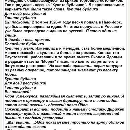
мелодию, складывающуюся из криков торговцев-лоточников.
Так и родилась песенка "Купите бублички". В первоначальном
варианте там были такие слова:
Купите бублики
Для всей республики!
Гоните рублики
Вы поскорей!
В том же 1926-м году песня попала в Нью-Йорк,
где была переведена на идиш. А потом вернулась в Россию и
уже была переведена с идиша на русский.
Я стою один на
улице.
В дожде я весь промок.
Последние бублички
Купите у меня.
Изменилась и мелодия, став более медленной,
менее похожей на куплеты и больше на романс. Константин
Паустовский, работавший в то время вместе Яковом Ядовым
в редакции газеты "Моряк" писал, что как то встретил его в
батумском ресторане: "
На эстраде оркестр... играл попурри
из разных опереток, потом заиграл знаменитую песенку
Ядова:
Купите бублики
Для всей республики!
Гоните рублики
Вы поскорей!
Ядов усмехнулся, разглядывая скатерть, залитую вином. Я
подошел к оркестру и сказал дирижеру, что в зале сидит
автор этой песенки - одесский поэт Ядов.
Оркестранты встали, подошли к нашему столику. Дирижер
взмахнул рукой, и развязный мотив песенки загремел под
дымными сводами ресторана.
...Мы вышли. ...Ядов показал мне тростью на гряду облаков
и неожиданно сказал: