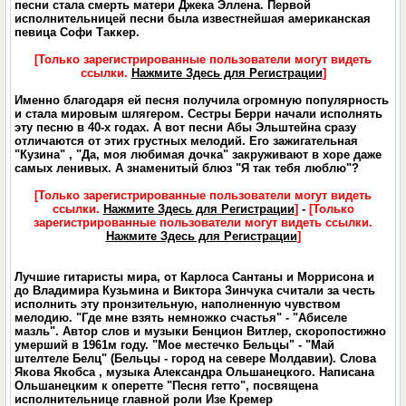
песни стала смерть матери Джека Эллена. Первой
исполнительницей песни была известнейшая американская
певица Софи Таккер.
[Только зарегистрированные пользователи могут видеть
ссылки.
Нажмите Здесь для Регистрации
]
Именно благодаря ей песня получила огромную популярность
и стала мировым шлягером. Сестры Берри начали исполнять
эту песню в 40-х годах. А вот песни Абы Эльштейна сразу
отличаются от этих грустных мелодий. Его зажигательная
"Кузина" , "Да, моя любимая дочка" закруживают в хоре даже
самых ленивых. А знаменитый блюз "Я так тебя люблю"?
[Только зарегистрированные пользователи могут видеть
ссылки.
Нажмите Здесь для Регистрации
]
-
[Только
зарегистрированные пользователи могут видеть ссылки.
Нажмите Здесь для Регистрации
]
Лучшие гитаристы мира, от Карлоса Сантаны и Моррисона и
до Владимира Кузьмина и Виктора Зинчука считали за честь
исполнить эту пронзительную, наполненную чувством
мелодию. "Где мне взять немножко счастья" - "Абиселе
мазль". Автор слов и музыки Бенцион Витлер, скоропостижно
умерший в 1961м году. "Мое местечко Бельцы" - "Май
штелтеле Белц" (Бельцы - город на севере Молдавии). Слова
Якова Якобса , музыка Александра Ольшанецкого. Написана
Ольшанецким к оперетте "Песня гетто", посвящена
исполнительнице главной роли Изе Кремер