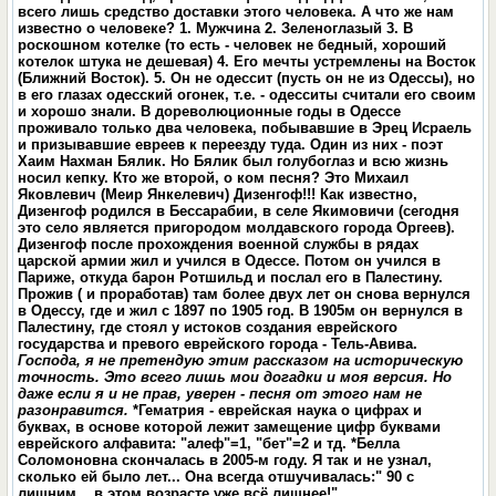
всего лишь средство доставки этого человека. А что же нам
известно о человеке? 1. Мужчина 2. Зеленоглазый 3. В
роскошном котелке (то есть - человек не бедный, хороший
котелок штука не дешевая) 4. Его мечты устремлены на Восток
(Ближний Восток). 5. Он не одессит (пусть он не из Одессы), но
в его глазах одесский огонек, т.е. - одесситы считали его своим
и хорошо знали. В дореволюционные годы в Одессе
проживало только два человека, побывавшие в Эрец Исраель
и призывавшие евреев к переезду туда. Один из них - поэт
Хаим Нахман Бялик. Но Бялик был голубоглаз и всю жизнь
носил кепку. Кто же второй, о ком песня? Это Михаил
Яковлевич (Меир Янкелевич) Дизенгоф!!! Как известно,
Дизенгоф родился в Бессарабии, в селе Якимовичи (сегодня
это село является пригородом молдавского города Оргеев).
Дизенгоф после прохождения военной службы в рядах
царской армии жил и учился в Одессе. Потом он учился в
Париже, откуда барон Ротшильд и послал его в Палестину.
Прожив ( и проработав) там более двух лет он снова вернулся
в Одессу, где и жил с 1897 по 1905 год. В 1905м он вернулся в
Палестину, где стоял у истоков создания еврейского
государства и превого еврейского города - Тель-Авива.
Господа, я не претендую этим рассказом на историческую
точность. Это всего лишь мои догадки и моя версия. Но
даже если я и не прав, уверен - песня от этого нам не
разонравится
.
*Гематрия - еврейская наука о цифрах и
буквах, в основе которой лежит замещение цифр буквами
еврейского алфавита: "алеф"=1, "бет"=2 и тд. *Белла
Соломоновна скончалась в 2005-м году. Я так и не узнал,
сколько ей было лет... Она всегда отшучивалась:" 90 с
лишним... в этом возрасте уже всё лишнее!"