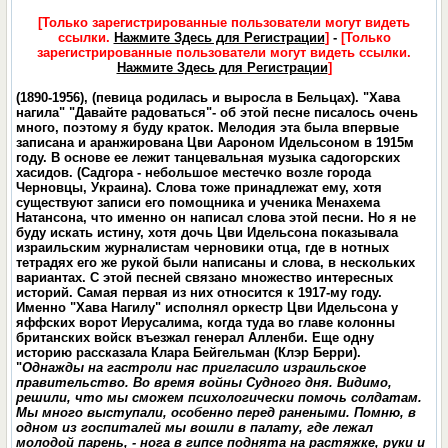
[Только зарегистрированные пользователи могут видеть
ссылки.
Нажмите Здесь для Регистрации
]
-
[Только
зарегистрированные пользователи могут видеть ссылки.
Нажмите Здесь для Регистрации
]
(1890-1956), (певица родилась и выросла в Бельцах). "Хава
нагила" "Давайте радоваться"- об этой песне писалось очень
много, поэтому я буду краток. Мелодия эта была впервые
записана и аранжирована Цви Аароном Идельсоном в 1915м
году. В основе ее лежит танцевальная музыка садогорских
хасидов. (Садгора - небольшое местечко возле города
Черновцы, Украина). Слова тоже принадлежат ему, хотя
существуют записи его помощника и ученика Менахема
Натансона, что именно он написал слова этой песни. Но я не
буду искать истину, хотя дочь Цви Идельсона показывала
израильским журналистам черновики отца, где в нотных
тетрадях его же рукой были написаны и слова, в нескольких
вариантах. С этой песней связано множество интересных
историй. Самая первая из них относится к 1917-му году.
Именно "Хава Нагилу" исполнял оркестр Цви Идельсона у
яффских ворот Иерусалима, когда туда во главе колонны
британских войск въезжал генерал Алленби. Еще одну
историю рассказала Клара Бейгельман (Клэр Берри).
"
Однажды на гастроли нас пригласило израильское
правительство. Во время войны Судного дня. Видимо,
решили, что мы сможем психологически помочь солдатам.
Мы много выступали, особенно перед ранеными. Помню, в
одном из госпиталей мы вошли в палату, где лежал
молодой парень, - нога в гипсе поднята на растяжке, руки и