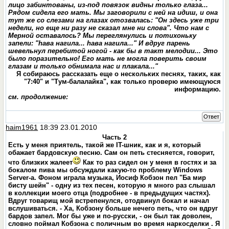
лицо забинтованы, из-под повязок видны только глаза...
Рядом сидела его мать. Мы заговорили с ней на идиш, и она
тут же со слезами на глазах отозвалась: "Он здесь уже три
недели, но еще ни разу не сказал мне ни слова". Что нам с
Мерной оставалось? Мы переглянулись и потихоньку
запели: "
h
ава нагила...
h
ава нагила..." И вдруг парень
шевельнул перебитой ногой - как бы в такт мелодии... Это
было поразительно! Его мать не могла поверить своим
глазам и только обнимала нас и плакала..."
Я собираюсь рассказать еще о нескольких песнях, таких, как
"7:40" и "Тум-балалайка", как только проверю имеющуюся
информацию.
см. продолжение:
Ответ
haim1961
18:39 23.01.2010
Часть 2
Есть у меня приятель, такой же IT-шник, как и я, который
обажает бардовскую песню. Сам он петь стесняется, говорит,
что близких жалеет
Как то раз сидел он у меня в гостях и за
бокалом пива мы обсуждали какую-то проблему Windows
Server-а. Фоном играла музыка, Иосиф Кобзон пел "Ба мир
бисту шейн" - одну из тех песен, которую я много раз слышал
в коллекции моего отца (подробнее - в предыдущих частях).
Вдруг товарищ мой встрепенулся, отодвинул бокал и начал
вслушиваться. - Ха, Кобзону больше нечего петь, что он вдруг
бардов запел. Мог бы уже и по-русски, - он был так доволен,
словно поймал Кобзона с поличным во время наркосделки . Я