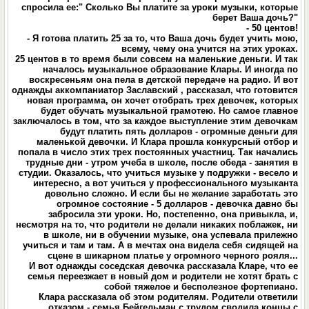
спросила ее:" Сколько Вы платите за уроки музыки, которые
берет Ваша дочь?"
- 50 центов!
- Я готова платить 25 за то, что Ваша дочь будет учить мою,
всему, чему она учится на этих уроках.
25 центов в то время были совсем на маленькие деньги. И так
началось музыкальное образование Клары. И иногда по
воскресеньям она пела в детской передаче на радио. И вот
однажды аккомпаниатор Заславский , рассказал, что готовится
новая программа, он хочет отобрать трех девочек, которых
будет обучать музыкальной грамотею. Но самое главное
заключалось в том, что за каждое выступление этим девочкам
будут платить пять долларов - огромные деньги для
маленькой девочки. И Клара прошла конкурсный отбор и
попала в число этих трех постоянных участниц. Так начались
трудные дни - утром учеба в школе, после обеда - занятия в
студии. Оказалось, что учиться музыке у подружки - весело и
интересно, а вот учиться у профессионального музыканта
довольно сложно. И если бы не желание заработать это
огромное состояние - 5 долларов - девочка давно бы
забросила эти уроки. Но, постепенно, она привыкла, и,
несмотря на то, что родители не делали никаких поблажек, ни
в школе, ни в обучении музыке, она успевала прилежно
учиться и там и там. А в мечтах она видела себя сидящей на
сцене в шикарном платье у огромного черного рояля...
И вот однажды соседская девочка рассказала Кларе, что ее
семья переезжает в новый дом и родители не хотят брать с
собой тяжелое и бесполезное фортепиано.
Клара рассказала об этом родителям. Родители ответили
отказом - семья Бейгельман с трудом сводила концы с