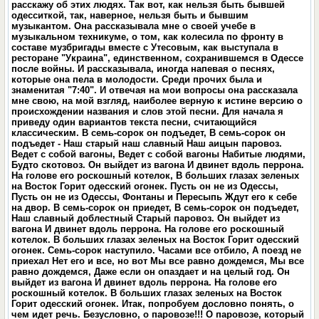
расскажу об этих людях. Так вот, как нельзя быть бывшей
одесситкой, так, наверное, нельзя быть и бывшим
музыкантом. Она рассказывала мне о своей учебе в
музыкальном техникуме, о том, как колесила по фронту в
составе музбригады вместе с Утесовым, как выступала в
ресторане "Украина", единственном, сохранившемся в Одессе
после войны. И рассказывала, иногда напевая о песнях,
которые она пела в молодости. Среди прочих была и
знаменитая "7:40". И отвечая на мои вопросы она рассказала
мне свою, на мой взгляд, наиболее верную к истине версию о
происхождении названия и слов этой песни. Для начала я
приведу один вариантов текста песни, считающийся
классическим. В семь-сорок он подъедет, В семь-сорок он
подъедет - Наш старый наш славный Наш аицын паровоз.
Ведет с собой вагоны, Ведет с собой вагоны Набитые людями,
Будто скотовоз. Он выйдет из вагона И двинет вдоль перрона.
На голове его роскошный котелок, В больших глазах зеленых
на Восток Горит одесский огонек. Пусть он не из Одессы,
Пусть он не из Одессы, Фонтаны и Пересыпь Ждут его к себе
на двор. В семь-сорок он приедет, В семь-сорок он подъедет,
Наш славный доблестный Старый паровоз. Он выйдет из
вагона И двинет вдоль перрона. На голове его роскошный
котелок. В больших глазах зеленых на Восток Горит одесский
огонек. Семь-сорок наступило. Часами все отбило, А поезд не
приехал Нет его и все, но вот Мы все равно дождемся, Мы все
равно дождемся, Даже если он опаздает и на целый год. Он
выйдет из вагона И двинет вдоль перрона. На голове его
роскошный котелок. В больших глазах зеленых на Восток
Горит одесский огонек. Итак, попробуем дословно понять, о
чем идет речь. Безусловно, о паровозе!!! О паровозе, который