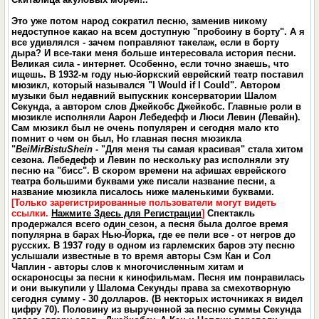
Это уже потом народ сократил песню, заменив никому
недоступное какао на всем доступную "пробоину в борту". А я
все удивлялся - зачем поправляют такелаж, если в борту
дыра? И все-таки меня больше интересовала история песни.
Великая сила - интернет. Особенно, если точно знаешь, что
ищешь. В 1932-м году нью-йоркский еврейский театр поставил
мюзикл, который назывался "I Would if I Could". Автором
музыки был недавний выпускник консерватории Шалом
Секунда, а автором слов Джейкобс Джейкобс. Главные роли в
мюзикле исполняли Аарон Лебедефф и Люси Левин (Левайн).
Сам мюзикл был не очень популярен и сегодня мало кто
помнит о чем он был, Но главная песня мюзикла
"
Bei
Mir
Bistu
Shein
- "Для меня ты самая красивая" стала хитом
сезона. Лебедефф и Левин по нескольку раз исполняли эту
песню на "бисс". В скором времени на афишах еврейского
театра большими буквами уже писали название песни, а
название мюзикла писалось ниже маленькими буквами.
[Только зарегистрированные пользователи могут видеть
ссылки.
Нажмите Здесь для Регистрации
]
Спектакль
продержался всего один сезон, а песня была долгое время
популярна в барах Нью-Йорка, где ее пели все - от негров до
русских. В 1937 году в одном из гарлемских баров эту песню
услышали известные в то время авторы Сэм Кан и Сол
Чаплин - авторы слов к многочисленным хитам и
оскароносцы за песни к кинофильмам. Песня им понравилась
и они выкупили у Шалома Секунды права за смехотворную
сегодня сумму - 30 долларов. (В некторых источниках я видел
цифру 70). Половину из вырученной за песню суммы Секунда