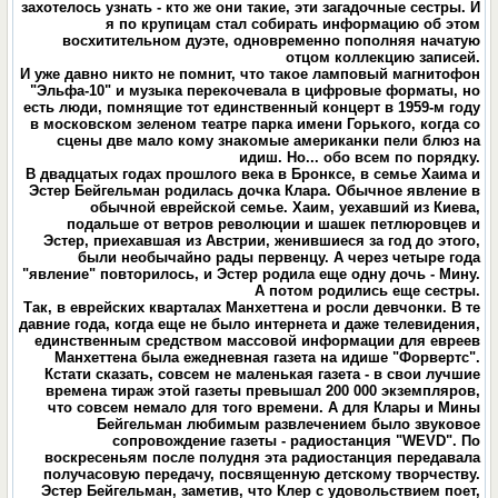
захотелось узнать - кто же они такие, эти загадочные сестры. И
я по крупицам стал собирать информацию об этом
восхитительном дуэте, одновременно пополняя начатую
отцом коллекцию записей.
И уже давно никто не помнит, что такое ламповый магнитофон
"Эльфа-10" и музыка перекочевала в цифровые форматы, но
есть люди, помнящие тот единственный концерт в 1959-м году
в московском зеленом театре парка имени Горького, когда со
сцены две мало кому знакомые американки пели блюз на
идиш. Но... обо всем по порядку.
В двадцатых годах прошлого века в Бронксе, в семье Хаима и
Эстер Бейгельман родилась дочка Клара. Обычное явление в
обычной еврейской семье. Хаим, уехавший из Киева,
подальше от ветров революции и шашек петлюровцев и
Эстер, приехавшая из Австрии, женившиеся за год до этого,
были необычайно рады первенцу. А через четыре года
"явление" повторилось, и Эстер родила еще одну дочь - Мину.
А потом родились еще сестры.
Так, в еврейских кварталах Манхеттена и росли девчонки. В те
давние года, когда еще не было интернета и даже телевидения,
единственным средством массовой информации для евреев
Манхеттена была ежедневная газета на идише "Форвертс".
Кстати сказать, совсем не маленькая газета - в свои лучшие
времена тираж этой газеты превышал 200 000 экземпляров,
что совсем немало для того времени. А для Клары и Мины
Бейгельман любимым развлечением было звуковое
сопровождение газеты - радиостанция "WEVD". По
воскресеньям после полудня эта радиостанция передавала
получасовую передачу, посвященную детскому творчеству.
Эстер Бейгельман, заметив, что Клер с удовольствием поет,