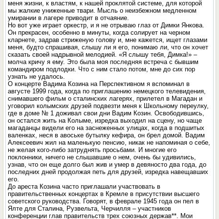
меня жизни, к властям, к нашей проклятой системе, для которой
мы жалкие униженные твари. Мысль о неизбежном медленном
умирании в лагере приводит в отчаяние.
Но вот уже играет оркестр, и я не отрываю глаз от Димки Янкова.
Он прекрасен, особенно в минуты, когда солирует на черном
кларнете, задрав стриженую голову и, мне кажется, ищет глазами
меня, будто спрашивая, слышу ли я его, понимаю ли, что он хочет
сказать своей надрывной мелодией. «Я слышу тебя, Димка!» –
молча кричу я ему. Это была моя последняя встреча с бывшим
командиром подлодки. Что с ним стало потом, мне до сих пор
узнать не удалось.
О концерте Вадима Козина на Перспективном я вспоминал в
августе 1999 года, когда по приглашению немецкого телевидения,
снимавшего фильм о сталинских лагерях, прилетел в Магадан и
уговорил колымских друзей подвезти меня к Школьному переулку,
где в доме № 1 доживал свои дни Вадим Козин. Освободившись,
он остался жить на Колыме, изредка выходил на сцену, но чаще
магаданцы видели его на заснеженных улицах, когда в подшитых
валенках, неся в авоське бутылку кефира, он брел домой. Вадим
Алексеевич жил на маленькую пенсию, никак не напоминая о себе,
не желая кого-либо затруднять просьбами. И многие его
поклонники, ничего не слышавшие о нем, очень бы удивились,
узнав, что он еще долго был жив и умер в девяносто два года, до
последних дней продолжая петь для друзей, изредка навещавших
его.
До ареста Козина часто приглашали участвовать в
правительственных концертах в Кремле в присутствии высшего
советского руководства. Говорят, в феврале 1945 года он пел в
Ялте для Сталина, Рузвельта, Черчилля – участников
конференции глав правительств трех союзных держав**. Мои