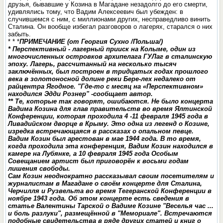
друзья, бывавшие у Козина в Магадане незадолго до его смерти,
удивлялись тому, что Вадим Алексеевич был убежден: в
случившемся с ним, с миллионами других, несправедливо винить
Сталина. Он вообще избегал разговоров о лагерях, старался о них
забыть.
* * *
ПРИМЕЧАНИЕ (от Георгия Сухно /Польша/)
* Перспективный - лагерный прииск на Колыме, один из
многочисленных островков архипелага ГУЛаг в сталинскую
эпоху. Лагерь, рассчитанный на несколько тысяч
заключённых, был построен в тридцатых годах прошлого
века в золотоносной долине реки Бере-лех недалеко от
райцентра Ягодное. "Где-то с месяц на «Перспективном»
находился Эдди Рознер" -сообщает автор.
** Те, которые так говорят, ошибаются. Не было концерта
Вадима Козина для глав правительств во время Ялтинской
Конференции, которая проходила 4 -11 февраля 1945 года в
Ливадийском дворце в Крыму. Это одна из легенд о Козине,
изредка встречающаяся в рассказах о опальном певце.
Вадим Козин был арестован в мае 1944 года. В то время,
когда проходила эта конференция, Вадим Козин находился в
камере на Лубянке, а 10 февраля 1945 года Особым
Совещанием артист был приговорён к восьми годам
лишения свободы.
Сам Козин неоднократно рассказывал своим посетителям и
журналистам в Магадане о своём концерте для Сталина,
Черчилля и Рузвельта во время Тегеранской Конференции в
ноябре 1943 года. Об этом концерте есть сведения в
статье Валентины Тарской о Вадиме Козине "Веселья час ...
и боль разлуки", размещённой в "Мемориале". Встречаются
подобные свидетельства в ряде других статей и книг о