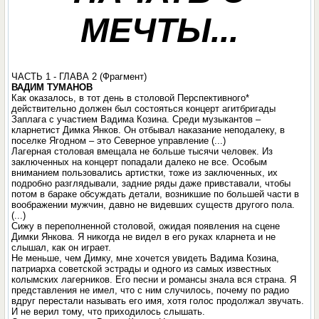
МЕЧТЫ...
ЧАСТЬ 1 - ГЛАВА 2 (Фрагмент)
ВАДИМ ТУМАНОВ
Как оказалось, в тот день в столовой Перспективного*
действительно должен был состояться концерт агитбригады
Заплага с участием Вадима Козина. Среди музыкантов –
кларнетист Димка Янков. Он отбывал наказание неподалеку, в
поселке Ягодном – это Северное управление (...)
Лагерная столовая вмещала не больше тысячи человек. Из
заключенных на концерт попадали далеко не все. Особым
вниманием пользовались артистки, тоже из заключенных, их
подробно разглядывали, задние ряды даже привставали, чтобы
потом в бараке обсуждать детали, возникшие по большей части в
воображении мужчин, давно не видевших существ другого пола.
(...)
Сижу в переполненной столовой, ожидая появления на сцене
Димки Янкова. Я никогда не видел в его руках кларнета и не
слышал, как он играет.
Не меньше, чем Димку, мне хочется увидеть Вадима Козина,
патриарха советской эстрады и одного из самых известных
колымских лагерников. Его песни и романсы знала вся страна. Я
представления не имел, что с ним случилось, почему по радио
вдруг перестали называть его имя, хотя голос продолжал звучать.
И не верил тому, что приходилось слышать.