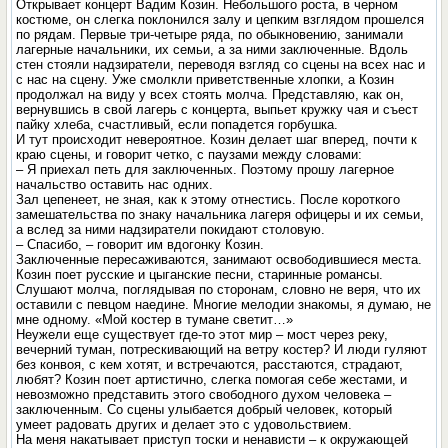
Открывает концерт Вадим Козин. Небольшого роста, в черном
костюме, он слегка поклонился залу и цепким взглядом прошелся
по рядам. Первые три-четыре ряда, по обыкновению, занимали
лагерные начальники, их семьи, а за ними заключенные. Вдоль
стен стояли надзиратели, переводя взгляд со сцены на всех нас и
с нас на сцену. Уже смолкли приветственные хлопки, а Козин
продолжал на виду у всех стоять молча. Представляю, как он,
вернувшись в свой лагерь с концерта, выпьет кружку чая и съест
пайку хлеба, счастливый, если попадется горбушка.
И тут происходит невероятное. Козин делает шаг вперед, почти к
краю сцены, и говорит четко, с паузами между словами:
– Я приехал петь для заключенных. Поэтому прошу лагерное
начальство оставить нас одних.
Зал цепенеет, не зная, как к этому отнестись. После короткого
замешательства по знаку начальника лагеря офицеры и их семьи,
а вслед за ними надзиратели покидают столовую.
– Спасибо, – говорит им вдогонку Козин.
Заключенные пересаживаются, занимают освободившиеся места.
Козин поет русские и цыганские песни, старинные романсы.
Слушают молча, поглядывая по сторонам, словно не веря, что их
оставили с певцом наедине. Многие мелодии знакомы, я думаю, не
мне одному. «Мой костер в тумане светит…»
Неужели еще существует где-то этот мир – мост через реку,
вечерний туман, потрескивающий на ветру костер? И люди гуляют
без конвоя, с кем хотят, и встречаются, расстаются, страдают,
любят? Козин поет артистично, слегка помогая себе жестами, и
невозможно представить этого свободного духом человека –
заключенным. Со сцены улыбается добрый человек, который
умеет радовать других и делает это с удовольствием.
На меня накатывает приступ тоски и ненависти – к окружающей