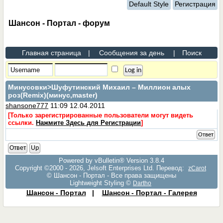
Default Style
Регистрация
Шансон - Портал - форум
Главная страница
|
Сообщения за день
|
Поиск
Минусовки
>Шуфутинский Михаил – Миллион алых
роз(Remix)(минус,master)
shansone777
11:09 12.04.2011
[Только зарегистрированные пользователи могут видеть
ссылки.
Нажмите Здесь для Регистрации
]
Ответ
Ответ
Up
Powered by vBulletin® Version 3.8.4
Copyright ©2000 - 2026, Jelsoft Enterprises Ltd. Перевод:
zCarot
© Шансон - Портал - Все права защищены
Lightweight Styling ©
Dartho
Шансон - Портал
|
Шансон - Портал - Галерея