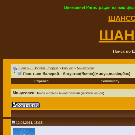
Внимание! Регистрация на наш фор
ШАНСО
ШАН
Поиск по Ш
Шансон - Портал - форум
>
Разное
>
Минусовки
Леонтьев Валерий - Августин(Remix)(минус,master,бэк)
Справка
Community
Минусовки
Поиск и обмен минусовками (любого жанра)
12.04.2011, 15:35