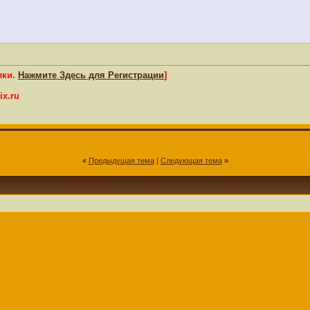
лки.
Нажмите Здесь для Регистрации
]
x.ru
«
Предыдущая тема
|
Следующая тема
»