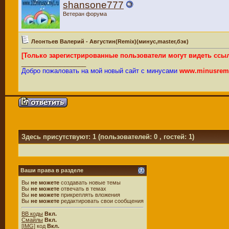
shansone777
Ветеран форума
Леонтьев Валерий - Августин(Remix)(минус,master,бэк)
[Только зарегистрированные пользователи могут видеть ссы
__________________
Добро пожаловать на мой новый сайт с минусами
www.minusremi
Здесь присутствуют: 1
(пользователей: 0 , гостей: 1)
Ваши права в разделе
Вы
не можете
создавать новые темы
Вы
не можете
отвечать в темах
Вы
не можете
прикреплять вложения
Вы
не можете
редактировать свои сообщения
BB коды
Вкл.
Смайлы
Вкл.
[IMG]
код
Вкл.