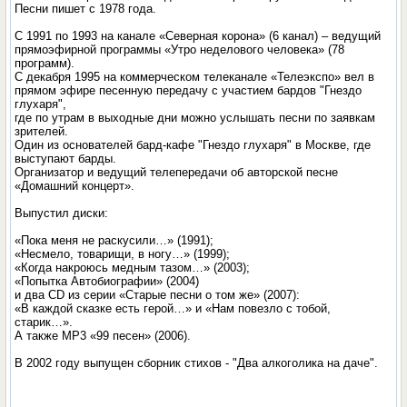
Песни пишет с 1978 года.
С 1991 по 1993 на канале «Северная корона» (6 канал) – ведущий
прямоэфирной программы «Утро неделового человека» (78
программ).
С декабря 1995 на коммерческом телеканале «Телеэкспо» вел в
прямом эфире песенную передачу с участием бардов "Гнездо
глухаря",
где по утрам в выходные дни можно услышать песни по заявкам
зрителей.
Один из основателей бард-кафе "Гнездо глухаря" в Москве, где
выступают барды.
Организатор и ведущий телепередачи об авторской песне
«Домашний концерт».
Выпустил диски:
«Пока меня не раскусили…» (1991);
«Несмело, товарищи, в ногу…» (1999);
«Когда накроюсь медным тазом…» (2003);
«Попытка Автобиографии» (2004)
и два CD из серии «Старые песни о том же» (2007):
«В каждой сказке есть герой…» и «Нам повезло с тобой,
старик…».
А также МР3 «99 песен» (2006).
В 2002 году выпущен сборник стихов - "Два алкоголика на даче".