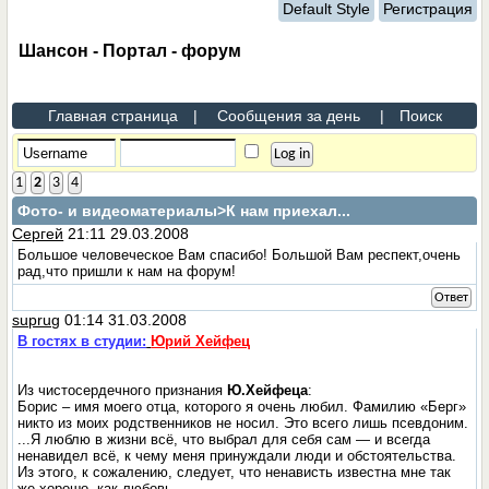
Default Style
Регистрация
Шансон - Портал - форум
Главная страница
|
Сообщения за день
|
Поиск
1
2
3
4
Фото- и видеоматериалы
>К нам приехал...
Сергей
21:11 29.03.2008
Большое человеческое Вам спасибо! Большой Вам респект,очень
рад,что пришли к нам на форум!
Ответ
suprug
01:14 31.03.2008
В гостях в студии:
Юрий Хейфец
Из чистосердечного признания
Ю.Хейфеца
:
Борис – имя моего отца, которого я очень любил. Фамилию «Берг»
никто из моих родственников не носил. Это всего лишь псевдоним.
...Я люблю в жизни всё, что выбрал для себя сам — и всегда
ненавидел всё, к чему меня принуждали люди и обстоятельства.
Из этого, к сожалению, следует, что ненависть известна мне так
же хорошо, как любовь...