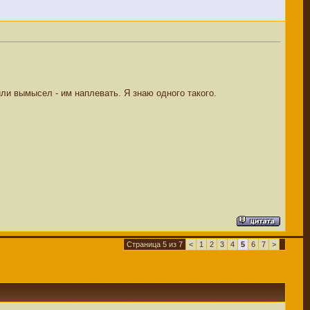
 или вымысел - им наплевать. Я знаю одного такого.
Страница 5 из 7
<
1
2
3
4
5
6
7
>