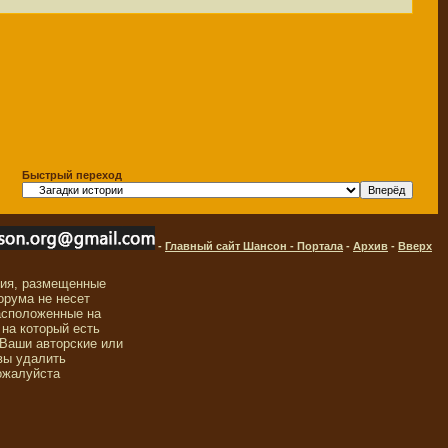
Быстрый переход
-
Главный сайт Шансон - Портала
-
Архив
-
Вверх
ния, размещенные
орума не несет
асположенные на
 на который есть
 Ваши авторские или
вы удалить
ожалуйста