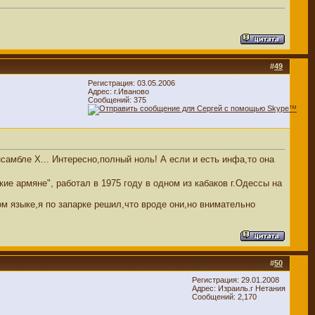
#
49
Регистрация: 03.05.2006
Адрес: г.Иваново
Сообщений: 375
самбле Х... Интересно,полный ноль! А если и есть инфа,то она
е армяне", работал в 1975 году в одном из кабаков г.Одессы на
ом языке,я по запарке решил,что вроде они,но внимательно
#
50
Регистрация: 29.01.2008
Адрес: Израиль.г Нетания
Сообщений: 2,170