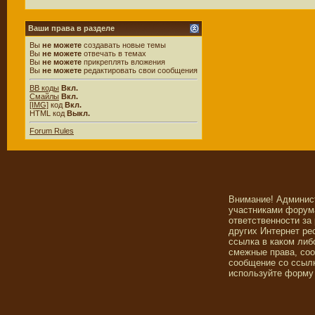
Ваши права в разделе
Вы
не можете
создавать новые темы
Вы
не можете
отвечать в темах
Вы
не можете
прикреплять вложения
Вы
не можете
редактировать свои сообщения
BB коды
Вкл.
Смайлы
Вкл.
[IMG]
код
Вкл.
HTML код
Выкл.
Forum Rules
Внимание! Админис
участниками форума
ответственности за
других Интернет ре
ссылка в каком либ
смежные права, со
сообщение со ссылк
используйте форму 