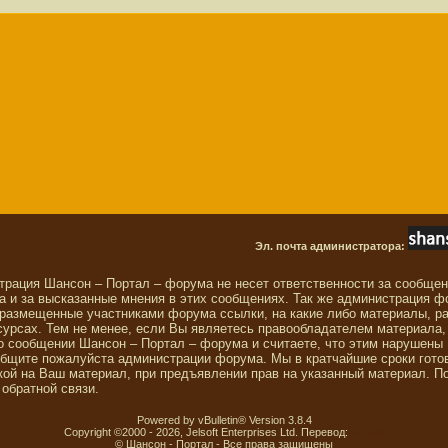
Эл. почта администратора:
трация Шансон – Портал – форума не несет ответственности за сообще
 и за высказанные мнения в этих сообщениях. Так же администрация ф
 размещенные участниками форума ссылки, на какие либо материалы, р
сурсах. Тем не менее, если Вы являетесь правообладателем материала,
о сообщении Шансон – Портал – форума и считаете, что этим нарушены
общите пожалуйста администрации форума. Мы в кратчайшие сроки гото
ой на Ваш материал, при предъявлении прав на указанный материал. П
обратной связи.
Powered by vBulletin® Version 3.8.4
Copyright ©2000 - 2026, Jelsoft Enterprises Ltd. Перевод:
zCarot
© Шансон - Портал - Все права защищены