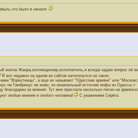
забыть,что было в начале
ый знаток Жанра,коллекционер,исполнитель,я всегда задаю вопрос об ан
В вот недавно на одном из сайтов натолкнулся на такое:
ми "Воркутинцы", а еще их называют "Одесские армяне" или "Московски
инус не Гамбринус не знаю, но изначальный источник инфы из Одессы.>
ду благодарен за мнения. Тут мне прислали несколько песен на армянск
суют любые мнения и любого человека!
С уважением Серёга.