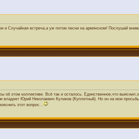
ри и Случайная встреча,а уж потом песни на армянском! Послушай внима
ы об этом коллективе. Всё так и осталось. Единственное,что выяснил,э
им владеет Юрий Николаевич Куликов (Куплетный). Но он на мои просьбы
ояснить этот вопрос...