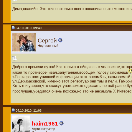
Дима,спасибо! Это точно,столько всего понаписано,что можно и 
04.10.2010, 09:40
Сергей
Неугомонный
Доброго времени суток! Как только я общаюсь с человеком,котор
какая то противоречивая,запутанная,вообщем голову сломаешь
<По вчера поступившей информации этот ансамбль, называемый на
ул.Дерибасовской, именно этот репертуар они там и пели. Гамбр
Хоть я и уверен,что скажут уважаемые одесситы,но всё равно,бу
прослушав,убедился,очень похоже,но это не ансамбль Х Интере
04.10.2010, 11:03
haim1961
Администратор