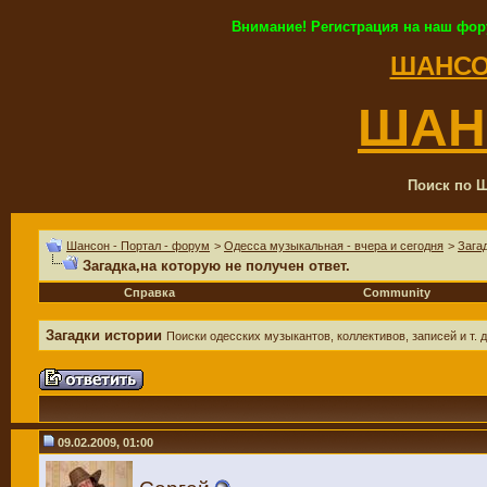
Внимание! Регистрация на наш фор
ШАНСО
ШАН
Поиск по Ш
Шансон - Портал - форум
>
Одесса музыкальная - вчера и сегодня
>
Зага
Загадка,на которую не получен ответ.
Справка
Community
Загадки истории
Поиски одесских музыкантов, коллективов, записей и т. д
09.02.2009, 01:00