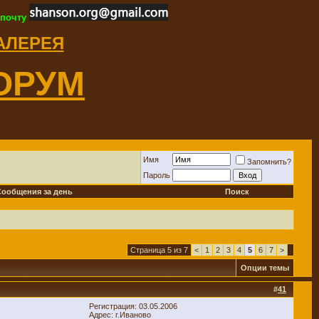
 почту
ГАЛЕРЕЯ
ОРУМ
Имя
Запомнить?
Пароль
Сообщения за день
Поиск
Страница 5 из 7
<
1
2
3
4
5
6
7
>
Опции темы
#
41
Регистрация: 03.05.2006
Адрес: г.Иваново