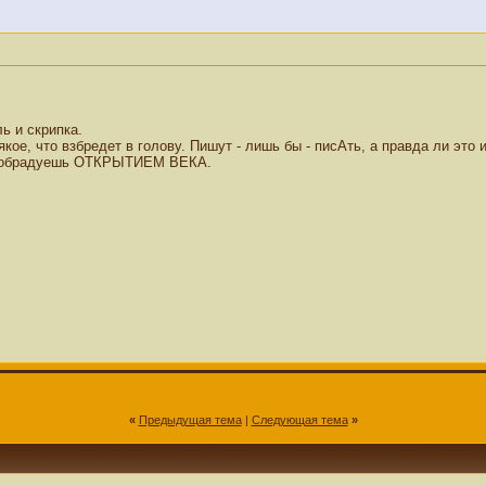
ь и скрипка.
якое, что взбредет в голову. Пишут - лишь бы - писАть, а правда ли это
нас обрадуешь ОТКРЫТИЕМ ВЕКА.
«
Предыдущая тема
|
Следующая тема
»