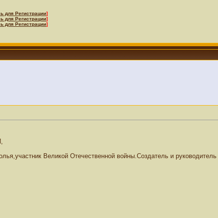
ь для Регистрации
]
ь для Регистрации
]
ь для Регистрации
]
,
полья,участник Великой Отечественной войны.Создатель и руководитель