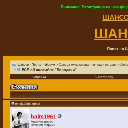
Внимание! Регистрация на наш фор
ШАНСО
ШАН
Поиск по Ш
Шансон - Портал - форум
>
Одесса музыкальная - вчера и сегодня
>
Анса
ВСЕ об ансамбле "Бородачи"
Справка
Community
04.05.2008, 09:13
haim1961
Администратор
Ветеран форума