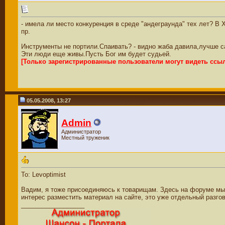
- имела ли место конкуренция в среде "андеграунда" тех лет? В
пр.
Инструменты не портили.Спаивать? - видно жаба давила,лучше с
Эти люди еще живы.Пусть Бог им будет судьей.
[Только зарегистрированные пользователи могут видеть ссы
05.05.2008, 13:27
Admin
Администратор
Местный труженик
To: Levoptimist
Вадим, я тоже присоединяюсь к товарищам. Здесь на форуме мы пи
интерес разместить материал на сайте, это уже отдельный разгов
__________________