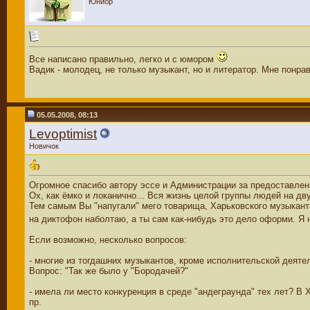
Юниор
Все написано правильно, легко и с юмором
Вадик - молодец, не только музыкант, но и литератор. Мне понра
05.05.2008, 08:13
Levoptimist
Новичок
Огромное спасибо автору эссе и Администрации за предоставле
Ох, как ёмко и локанично... Вся жизнь целой группы людей на д
Тем самым Вы "напугали" мего товарища, Харьковского музыканта 
на диктофон наболтаю, а ты сам как-нибудь это дело оформи. Я
Если возможно, несколько вопросов:
- многие из тогдашних музыкантов, кроме исполнительской деятель
Вопрос: "Так же было у "Бородачей?"
- имела ли место конкуренция в среде "андеграунда" тех лет? В
пр.