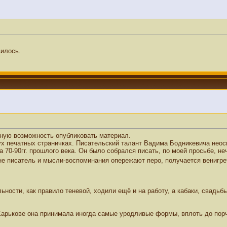
вилось.
нную возможность опубликовать материал.
вух печатных страничках. Писательский талант Вадима Бодникевича неос
70-90гг. прошлого века. Он было собрался писать, по моей просьбе, неч
 не писатель и мысли-воспоминания опережают перо, получается венигре
ности, как правило теневой, ходили ещё и на работу, а кабаки, свадьбы
 Харькове она принимала иногда самые уродливые формы, вплоть до пор