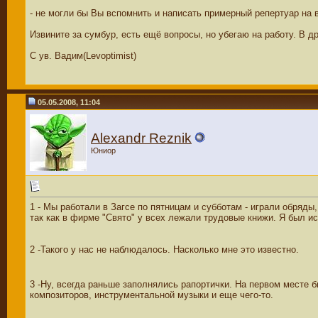
- не могли бы Вы вспомнить и написать примерный репертуар на ве
Извините за сумбур, есть ещё вопросы, но убегаю на работу. В др
С ув. Вадим(Levoptimist)
05.05.2008, 11:04
Alexandr Reznik
Юниор
1 - Мы работали в Загсе по пятницам и субботам - играли обряд
так как в фирме "Свято" у всех лежали трудовые книжи. Я был и
2 -Такого у нас не наблюдалось. Насколько мне это известно.
3 -Ну, всегда раньше заполнялись рапортички. На первом месте
композиторов, инструментальной музыки и еще чего-то.