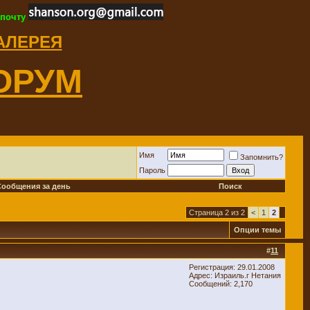
 почту
ГАЛЕРЕЯ
ОРУМ
Имя
Запомнить?
Пароль
Сообщения за день
Поиск
Страница 2 из 2
<
1
2
Опции темы
#
11
Регистрация: 29.01.2008
Адрес: Израиль.г Нетания
Сообщений: 2,170