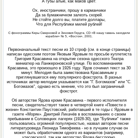
А губы алые, как маков цвет.
Ох, иностранчики, прошу в карманчики
Да за бумажничком залезть скорей.
Не стойте долго вы, платите доллары,
Что для Республики милей рублей!
С фонограммы Киры Смирновой и Зиновия Гердта, CD «В нашу гавань заходили
корабли» № 5, «Восток», 2001.
Первоначальный текст песни из 10 строф (см. в конце страницы)
написан одесским поэтом Яковым Ядовым по просьбе куплетиста
Григория Красавина на открытие сезона одесского Театра
миниатюр на Ланжероновской улице. По воспоминаниям
Красавина, это произошло в 1926 году. Ядов сочинил текст за 30
минут. Мелодия была заимствована Красавиным у
приглянувшегося ему популярного фокстрота. В разных
источниках автор мелодии указывается как "Г. Богомазов" или "С.
Богомазов", однако есть мнение, что это был заграничный
фокстрот.
Об авторстве Ядова кроме Красавина - первого исполнителя
песни, свидетельствует также в четвертой книге «Повести о
жизни» Константин Паустовский, работавший в те годы с Ядовым в
газете «Моряк». Дмитрий Лихачёв в воспоминаниях о своем
пребывании в Соловецких лагерях (1928-30), где "Бублики" также
пользовались огромной популярностью, назвал автором песни
литературоведа Леонида Тимофеева - но в лучшем случае он
может быть обработчиком одного из вариантов (например,
утесовского), так как авторство Ядова бесспорно.