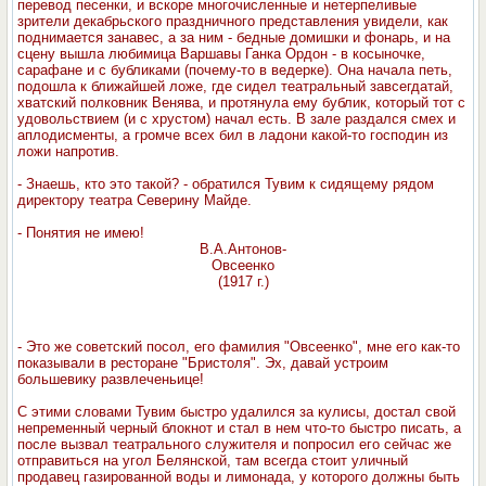
перевод песенки, и вскоре многочисленные и нетерпеливые
зрители декабрьского праздничного представления увидели, как
поднимается занавес, а за ним - бедные домишки и фонарь, и на
сцену вышла любимица Варшавы Ганка Ордон - в косыночке,
сарафане и с бубликами (почему-то в ведерке). Она начала петь,
подошла к ближайшей ложе, где сидел театральный завсегдатай,
хватский полковник Венява, и протянула ему бублик, который тот с
удовольствием (и с хрустом) начал есть. В зале раздался смех и
аплодисменты, а громче всех бил в ладони какой-то господин из
ложи напротив.
- Знаешь, кто это такой? - обратился Тувим к сидящему рядом
директору театра Северину Майде.
- Понятия не имею!
В.А.Антонов-
Овсеенко
(1917 г.)
- Это же советский посол, его фамилия "Овсеенко", мне его как-то
показывали в ресторане "Бристоля". Эх, давай устроим
большевику развлеченьице!
С этими словами Тувим быстро удалился за кулисы, достал свой
непременный черный блокнот и стал в нем что-то быстро писать, а
после вызвал театрального служителя и попросил его сейчас же
отправиться на угол Белянской, там всегда стоит уличный
продавец газированной воды и лимонада, у которого должны быть