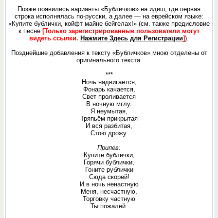
Позже появились варианты «Бубличков» на идиш, где первая
строка исполнялась по-русски, а далее — на еврейском языке:
«Купите бублички, койфт майне бейгелах!» (см. также предисловие
к песне
[Только зарегистрированные пользователи могут
видеть ссылки.
Нажмите Здесь для Регистрации
]
).
Позднейшие добавления к тексту «Бубличков» мною отделены от
оригинального текста.
***
Ночь надвигается,
Фонарь качается,
Свет проливается
В ночную мглу.
Я неумытая,
Тряпьём прикрытая
И вся разбитая,
Стою дрожу.
Припев:
Купите бублички,
Горячи бублички,
Гоните рублички
Сюда скорей!
И в ночь ненастную
Меня, несчастную,
Торговку частную
Ты пожалей.