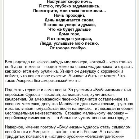
Наступает скоро ночь,
Я стою, глубоко задумавшись,
Посмотрите, мои глаза потемнели…
Ночь проходит,
День надвигается снова,
Я стою на улице и думаю,
Что же будет дальше
Дома горе,
И от голода я умираю,
Люди, услышьте мою песню,
От голода слабую…
Вся надежда на какого-нибудь миллионера, который – чего только
не бывает в жизни – поедет мимо на своем «кадиллаке», и страсть
как захочется ему бубличка. Увидит он девушку с корзинкой и
поймет, что нашел свое счастье. А иначе и быть не может. Что
такое Америка без американской мечты!
Под стать героине и сама песня. За русскими «Бубличками» стоит
еврейская Одесса – веселая, залихватская, хулиганская,
кабаретная. За американской песенкой прячется оставленное за
океаном местечко, девушка Малкеле с длинными косами, грустная
и жалостливая полузабытая песня на идише… и лежащая впереди
беспредельная неизвестность. Страшно маленькому человеку –
еврейскому иммигранту — в большом чужом непонятном городе.
Наверное, именно поэтому «Бубличкам» удалось стать символом
своей эпохи в Америке — так же, как и в России. А в начале
тридцатых появился и «истинно русский» «белоэмигрантский»