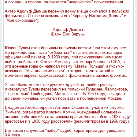
в облаву - и пропал, он оказался "неарийского" происхождения...
Актер Адольф Дымша пережил войну и еще снимался в польских
фильмах (в Союзе показывали его "Карьеру Никодема Дызмы" и
"Мое сокровище").
Адольф Дымша.
Шарж Ежи Зарубы.
Юлиан Тувим стал большим польским поэтом (при этом ему все
же приходилось часто "отбиваться" от антисемитских нападок
официальной печати). В 1939 году, при приближении немецких
войск, он бежал в Южную Америку, затем перебрался в США; в
эти военные годы он написал поэму "Цветы Польши" и письмо-
воззвание "Мы, польские евреи", которое стало клятвой и
молитвой евреев, сражавшихся с фашизмом на разных фронтах.
У него было множество русских друзей, он любил русскую
литературу: Тувим переводил на польский Пушкина, Лермонтова,
"Горе от ума" Грибоедова, Маяковского... В 1950 году, незадолго
до своей кончины, он успел побывать в послевоенной Москве.
Владимир Александрович Антонов-Овсеенко, участник штурма
Зимнего, организатор Красной Армии, убежденный большевик,
активно работавший в сталинском правительстве, был в 1937 году
арестован и в 1938 году расстрелян (реабилитирован в 1956 году).
Вот такой получился "набор" судеб, характерных для ушедшего
ХХ века.