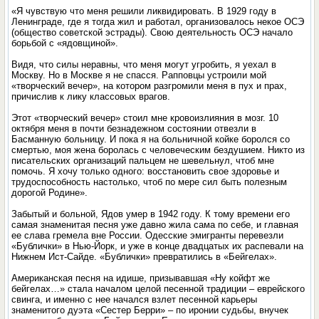
«Я чувствую что меня решили ликвидировать. В 1929 году в
Ленинграде, где я тогда жил и работал, организовалось некое ОСЭ
(общество советской эстрады). Свою деятельность ОСЭ начало
борьбой с «ядовщиной».
Видя, что силы неравны, что меня могут угробить, я уехал в
Москву. Но в Москве я не спасся. Рапповцы устроили мой
«творческий вечер», на котором разгромили меня в пух и прах,
причислив к лику классовых врагов.
Этот «творческий вечер» стоил мне кровоизлияния в мозг. 10
октября меня в почти безнадежном состоянии отвезли в
Басманную больницу. И пока я на больничной койке боролся со
смертью, моя жена боролась с человеческим бездушием. Никто из
писательских организаций пальцем не шевельнул, чтоб мне
помочь. Я хочу только одного: восстановить свое здоровье и
трудоспособность настолько, чтоб по мере сил быть полезным
дорогой Родине».
Забытый и больной, Ядов умер в 1942 году. К тому времени его
самая знаменитая песня уже давно жила сама по себе, и главная
ее слава гремела вне России. Одесские эмигранты перевезли
«Бублички» в Нью-Йорк, и уже в конце двадцатых их распевали на
Нижнем Ист-Сайде. «Бублички» превратились в «Бейгелах».
Американская песня на идише, призывавшая «Ну койфт же
бейгелах…» стала началом целой песенной традиции – еврейского
свинга, и именно с нее начался взлет песенной карьеры
знаменитого дуэта «Сестер Берри» – по иронии судьбы, внучек