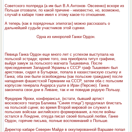
Советского полпреда (а им был В.А.Антонов- Овсеенко) вскоре из
Польши отозвали, по какой причине - неизвестно, но, возможно,
случай в кабаре тоже имел к этому какое-то отношение.
А теперь (как в порядочных эпилогах) можно рассказать о
дальнейшей судьбе участников этой сценки.
Одна из киноролей Ганки Ордон.
Певица Ганка Ордон еще много лет с успехом выступала на
польской эстраде; кроме того, она приобрела титул графини,
выйдя замуж за польского магната Тышкевича. После
присоединения Западной Украины к СССР граф Тышкевич был
арестован, сидел в Бутырках, попала в казахстанскую ссылку и
Ганка; оба они были освобождены (как польские граждане) после
нападения фашистской Германии на СССР, затем оба с польским
корпусом генерала Андерса ушли в Иран (Персию). Ганка
закончила свои дни в Ливане, так и не повидав родную Польшу.
Фредерик Яроки, конферансье, (кстати, бывший артист
московского театра Балиева "Синяя птица") продолжал блистать
на польской сцене; во время Второй мировой он служил в
польских войсках английского формирования, а после войны
остался в Лондоне, откуда писал своей большой любви, Ганке
Ордон, горячие письма, полные воспоминаний о Польше.
Директор кабаре Северин Майде в оккупированной Варшаве попал