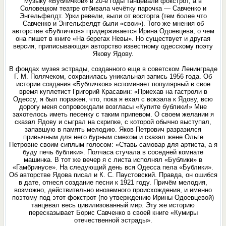
музыку «Бубличков» в 20-е годы танцевали фокстрот, а в
Соловецком театре отбивала чечётку парочка — Савченко и
Энгельфелдт. Урки ревели, выли от восторга (тем более что
Савченко и Энгельфелдт были «свои»). Того же мнения об
авторстве «Бубличков» придерживается Ирина Одоевцева, о чем
она пишет в книге «На берегах Невы». Но существует и другая
версия, приписывающая авторство известному одесскому поэту
Якову Ядову.
В фондах музея эстрады, созданного еще в советском Ленинграде
Г. М. Полячеком, сохранилась уникальная запись 1956 года. Об
истории создания «Бубличков» вспоминает популярный в свое
время куплетист Григорий Красавин: «Приехав на гастроли в
Одессу, я был поражен, что, пока я ехал с вокзала к Ядову, всю
дорогу меня сопровождали возгласы «Купите бублики!» Мне
захотелось иметь песенку с таким припевом. О своем желании я
сказал Ядову и сыграл на скрипке, с которой обычно выступал,
запавшую в память мелодию. Яков Петрович разразился
привычным для него бурным смехом и сказал жене Ольге
Петровне своим сиплым голосом: «Ставь самовар для артиста, а я
буду печь бублики». Полчаса стучала в соседней комнате
машинка. В тот же вечер я с листа исполнял «Бублики» в
«Гамбринусе». На следующий день вся Одесса пела «Бублики».
Об авторстве Ядова писал и К. С. Паустовский. Правда, он ошибся
в дате, отнеся создание песни к 1921 году. Причём мелодия,
возможно, действительно иноземного происхождения, и именно
поэтому под этот фокстрот (по утверждению Ирины Одоевцевой)
танцевал весь цивилизованный мир. Эту же историю
пересказывает Борис Савченко в своей книге «Кумиры
отечественной эстрады».