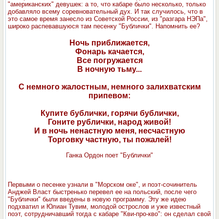
"американских" девушек: а то, что кабаре было несколько, только
добавляло всему соревновательный дух. И так случилось, что в
это самое время занесло из Советской России, из "разгара НЭПа",
широко распевавшуюся там песенку "Бублички". Напомнить ее?
Ночь приближается,
Фонарь качается,
Все погружается
В ночную тьму...
С немного жалостным, немного залихватским
припевом:
Купите бублички, горячи бублички,
Гоните рублички, народ живой!
И в ночь ненастную меня, несчастную
Торговку частную, ты пожалей!
Ганка Ордон поет "Бублички"
Первыми о песенке узнали в "Морском оке", и поэт-сочинитель
Анджей Власт быстренько перевел ее на польский, после чего
"Бублички" были введены в новую программу. Эту же идею
подхватил и Юлиан Тувим, молодой острослов и уже известный
поэт, сотрудничавший тогда с кабаре "Кви-про-кво": он сделал свой