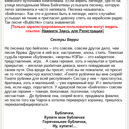
киевского булочника Бейгелмана. Если верить легенде, где-то на
улице молоденькая Мина Бейгелман услыхала песенку, которую
легко запомнила и часто напевала. Песенка называлась
«Бейгелах». Как это и должно быть в легенде, некто случайно
услышал её пение и пригласил девочку спеть на еврейском радио.
Так песня «Bublichki» стала знаменитой.
[Только зарегистрированные пользователи могут видеть
ссылки.
Нажмите Здесь для Регистрации
]
Сестры Берри
Но песенка про бейгелех – это совсем, совсем другое дело, чем
песня Ядова. Другое в ней все: настроение, эпоха, стиль. Тяжелая
судьба героини «Бубликов», «жертвы НЭПа» – это кабаретное
представление, игра… А сама героиня, хоть и неумытая и тряпьем
прикрытая, – веселая разбитная деваха, много повидавшая на
своем пути. Она вроде бы просит, чтоб вы ее пожалели, но просит
не то чтоб чересчур жалостливо: «Гоните рублички вы мне скорей!
Гоните рублики для всей республики!» Сестра у нее – проститутка,
братишка, хоть и маленький, – уже карманный вор. И с мильтоном
она, если надо, поругается. У идишской песни «Бейгелех» совсем
другая героиня – томная, боязливая, поэтичная, глубоко
несчастная… До бубликов она, скорей всего, продавала фиалки,
но после того как Чарли в котелке перевернул корзинку, пришлось
переквалифицироваться.
Бублички,
Купите мои бублички
Горяченькие бублички,
Ну, купите!…