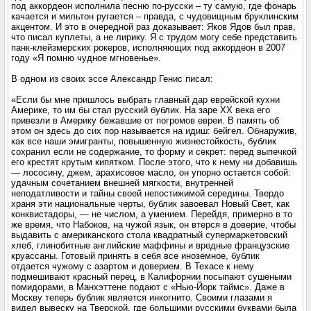
под аккордеон исполнила песню по-русски – ту самую, где фонарь
качается и мильтон ругается – правда, с чудовищным бруклинским
акцентом. И это в очередной раз доказывает: Яков Ядов был прав,
что писал куплеты, а не лирику. Я с трудом могу себе представить
панк-клейзмерских рокеров, исполняющих под аккордеон в 2007
году «Я помню чудное мгновенье».
В одном из своих эссе Александр Генис писал:
«Если бы мне пришлось выбрать главный дар еврейской кухни
Америке, то им бы стал русский бублик. На заре XX века его
привезли в Америку бежавшие от погромов евреи. В память об
этом он здесь до сих пор называется на идиш: бейгел. Обнаружив,
как все наши эмигранты, повышенную жизнестойкость, бублик
сохранил если не содержание, то форму и секрет: перед выпечкой
его крестят крутым кипятком. После этого, что к нему ни добавишь
— лососину, джем, арахисовое масло, он упорно остается собой:
удачным сочетанием внешней мягкости, внутренней
неподатливости и тайны своей непостижимой середины. Твердо
храня эти национальные черты, бублик завоевал Новый Свет, как
конквистадоры, — не числом, а умением. Перейдя, примерно в то
же время, что Набоков, на чужой язык, он втерся в доверие, чтобы
выдавить с американского стола квадратный супермаркетовский
хлеб, глинобитные английские маффины и вредные французские
круассаны. Готовый принять в себя все иноземное, бублик
отдается чужому с азартом и доверием. В Техасе к нему
подмешивают красный перец, в Калифорнии посыпают сушеными
помидорами, в Манхэттене подают с «Нью-Йорк таймс». Даже в
Москву теперь бублик является инкогнито. Своими глазами я
видел вывеску на Тверской, где большими русскими буквами была