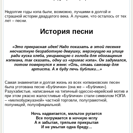
Недолгие годы нэпа были, возможно, лучшими в долгой и
страшной истории двадцатого века. А лучшее, что осталось от тех
лет – песни.
История песни
«Это прекрасная идея! Надо показать в этой песенке
несчастную безработную девушку, мерзнущую на улице
ради куска хлеба, умирающую с голода для обогащения
нэпмана, так сказать, одну из «гримас нэпа». Он задумался,
потом повернулся к жене: «Оль, ставь самовар для
артиста. А я буду печь бублики…»
Самая знаменитая и долгая жизнь из всех нэпмановских песен
была уготована песне «Бублички» (она же – «Бублики»).
Разухабистые, написанные на типичный одесско-еврейский мотив и
при этом ужасно жалостливые «Бублички» стали символом НЭПА
– «мелкобуржуазной» частной торговли, полуграмотной,
полунищей, полуофициальной.
Ночь надвигается, мильтон ругается
Все погружается в ночную мглу
А я забытая, тряпьем прикрытая
И не умытая одна бреду…