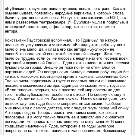
«Бублики» с триумфом пошли путешествовать по стране. Как это
обычно бывает, появились народные варианты, в которых слова
были существенно изменены. Но тут как раз закончился НЭП, а с
ним и развеселые театры-кабаре. И «Бублики» ушли в подполье, в
«городской фольклор», а фольклор, как известно, не имеет
автора.
Константин Паустовский вспоминал, что Ядов был по натуре
человеком уступчивым и уязвимым. «В тридцатые работы у него
было очень мало, да и слава его как автора «Бубликов» не
способствовала яркой советской эстрадной карьере. Жить ему
было бы трудно, если бы не любовь к нему из-за его песенок всей
портовой и окраинной Одессы. Ядов охотно писал для них песенки
буквально за гроши. Внешне он тоже почти не отличался от
портовых людей. Он всегда носил линялую синюю робу, ходил без
кепки, с махоркой, насыпанной прямо в карманы широченных брюк.
Только очень подвижным и грустно-веселым лицом он напоминал
пожилого комического актера. Один раз он сказал мне с грустью:
«Если говорить всерьез, так я посетил сей мир совсем не для
того, чтобы зубоскалить, особенно в стихах. По своему складу я
лирик. Да вот не вышло. Вышел хохмач. Никто меня не учил, что
во всех случаях надо бешено сопротивляться жизни. Наоборот,
мне внушали с самого детства, что следует гнуть перед ней спину.
А теперь поздно. Теперь лирика течет мимо меня, как река в
половодье, и я могу только любить ее и завистливо любоваться
ею издали. Но написать по-настоящему не могу ничего». В конце
тридцатых измученный Ядов, которому в те годы было уже
попросту не на что жить, написал отчаянное письмо Вышинскому: