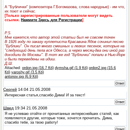
А "Бублички" (композитора Г.Богомазова, слова народные) - им что,
их поют и сейчас.
[Только зарегистрированные пользователи могут видеть
ссылки.
Нажмите Здесь для Регистрации
]
P.S.
Мне кажется,что автор этой статьи был не совсем точен
В 1926 году по заказу куплетиста Красавина Ядов сочинил песню
"Бублики". Он писал много смешных и легких песенок, которые на
"следующий день пела вся Одесса, а через месяц-два они иной раз
доходили до Москвы". В тот же год "Бублички" попали в Нью-Йорк
и были переведены на идиш.
Д.Ш.
Attached:
ordon.jpg (16.7 Кб)
dymsha.gif (1.9 Кб)
ordon2.jpg (15.6
Кб)
yaroshy.gif (3.5 Кб)
antonov.jpg (6.9 Кб)
Ответ
Сергей
14:04 21.05.2008
Интересная статья,спасибо Дима! И за текст!
Ответ
Швед
19:34 21.05.2008
Я не успеваю отойти от прочитанных интереснейших статей, как
появляются другие, которые тоже, хочется прочитать. Дима,
спасибо тебе, за твою работу!
Ответ