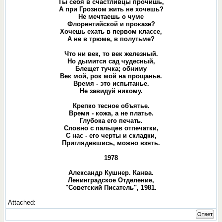
Ты себя в счастливцы прочишь,
А при Грозном жить не хочешь?
Не мечтаешь о чуме
Флорентийской и проказе?
Хочешь ехать в первом классе,
А не в трюме, в полутьме?
Что ни век, то век железный.
Но дымится сад чудесный,
Блещет тучка; обниму
Век мой, рок мой на прощанье.
Время - это испытанье.
Не завидуй никому.
Крепко тесное объятье.
Время - кожа, а не платье.
Глубока его печать.
Словно с пальцев отпечатки,
С нас - его черты и складки,
Приглядевшись, можно взять.
1978
Александр Кушнер. Канва.
Ленинградское Отделение,
"Советский Писатель", 1981.
Attached:
Ответ