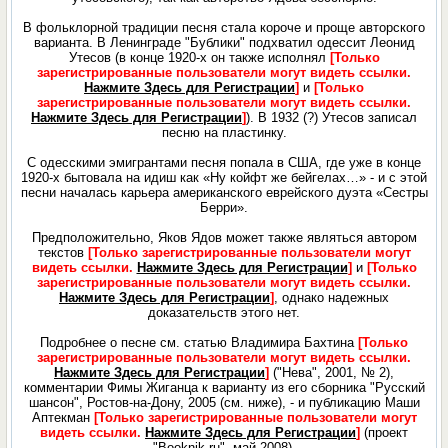
В фольклорной традиции песня стала короче и проще авторского
варианта. В Ленинграде "Бублики" подхватил одессит Леонид
Утесов (в конце 1920-х он также исполнял
[Только
зарегистрированные пользователи могут видеть ссылки.
Нажмите Здесь для Регистрации
]
и
[Только
зарегистрированные пользователи могут видеть ссылки.
Нажмите Здесь для Регистрации
]
). В 1932 (?) Утесов записал
песню на пластинку.
C одесскими эмигрантами песня попала в США, где уже в конце
1920-х бытовала на идиш как «Ну койфт же бейгелах…» - и с этой
песни началась карьера американского еврейского дуэта «Сестры
Берри».
Предположительно, Яков Ядов может также являться автором
текстов
[Только зарегистрированные пользователи могут
видеть ссылки.
Нажмите Здесь для Регистрации
]
и
[Только
зарегистрированные пользователи могут видеть ссылки.
Нажмите Здесь для Регистрации
]
, однако надежных
доказательств этого нет.
Подробнее о песне см. статью Владимира Бахтина
[Только
зарегистрированные пользователи могут видеть ссылки.
Нажмите Здесь для Регистрации
]
("Нева", 2001, № 2),
комментарии Фимы Жиганца к варианту из его сборника "Русский
шансон", Ростов-на-Дону, 2005 (см. ниже), - и публикацию Маши
Аптекман
[Только зарегистрированные пользователи могут
видеть ссылки.
Нажмите Здесь для Регистрации
]
(проект
"Booknik.ru", май 2008).