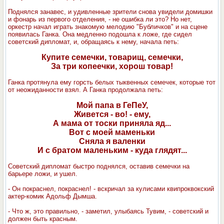
Поднялся занавес, и удивленные зрители снова увидели домишки
и фонарь из первого отделения, - не ошибка ли это? Но нет,
оркестр начал играть знакомую мелодию "Бубличков" и на сцене
появилась Ганка. Она медленно подошла к ложе, где сидел
советский дипломат, и, обращаясь к нему, начала петь:
Купите семечки, товарищ, семечки,
За три копеечки, хорош товар!
Ганка протянула ему горсть белых тыквенных семечек, которые тот
от неожиданности взял. А Ганка продолжала петь:
Мой папа в ГеПеУ,
Живется - во! - ему,
А мама от тоски приняла яд...
Вот с моей маменьки
Сняла я валенки
И с братом маленьким - куда глядят...
Советский дипломат быстро поднялся, оставив семечки на
барьере ложи, и ушел.
- Он покраснел, покраснел! - вскричал за кулисами квипроквокский
актер-комик Адольф Дымша.
- Что ж, это правильно, - заметил, улыбаясь Тувим, - советский и
должен быть красным.