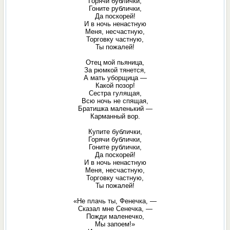
Горячи бублички,
Гоните рублички,
Да поскорей!
И в ночь ненастную
Меня, несчастную,
Торговку частную,
Ты пожалей!
Отец мой пьяница,
За рюмкой тянется,
А мать уборщица —
Какой позор!
Сестра гулящая,
Всю ночь не спящая,
Братишка маленький —
Карманный вор.
Купите бублички,
Горячи бублички,
Гоните рублички,
Да поскорей!
И в ночь ненастную
Меня, несчастную,
Торговку частную,
Ты пожалей!
«Не плачь ты, Фенечка, —
Сказал мне Сенечка, —
Пожди маленечко,
Мы запоем!»