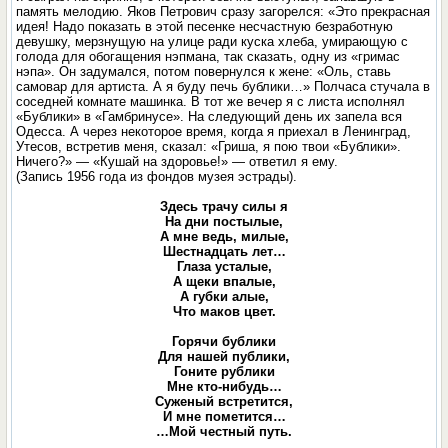
память мелодию. Яков Петрович сразу загорелся: «Это прекрасная
идея! Надо показать в этой песенке несчастную безработную
девушку, мерзнущую на улице ради куска хлеба, умирающую с
голода для обогащения нэпмана, так сказать, одну из «гримас
нэпа». Он задумался, потом повернулся к жене: «Оль, ставь
самовар для артиста. А я буду печь бублики…» Полчаса стучала в
соседней комнате машинка. В тот же вечер я с листа исполнял
«Бублики» в «Гамбринусе». На следующий день их запела вся
Одесса. А через некоторое время, когда я приехал в Ленинград,
Утесов, встретив меня, сказал: «Гриша, я пою твои «Бублики».
Ничего?» — «Кушай на здоровье!» — ответил я ему.
(Запись 1956 года из фондов музея эстрады).
Здесь трачу силы я
На дни постылые,
А мне ведь, милые,
Шестнадцать лет…
Глаза усталые,
А щеки впалые,
А губки алые,
Что маков цвет.
Горячи бублики
Для нашей публики,
Гоните рублики
Мне кто-нибудь…
Суженый встретится,
И мне пометится…
…Мой честный путь.