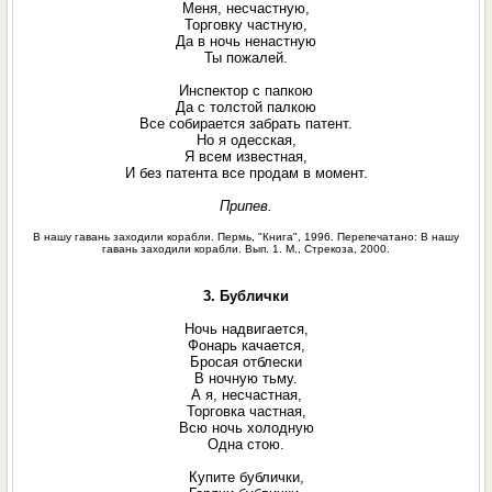
Меня, несчастную,
Торговку частную,
Да в ночь ненастную
Ты пожалей.
Инспектор с папкою
Да с толстой палкою
Все собирается забрать патент.
Но я одесская,
Я всем известная,
И без патента все продам в момент.
Припев.
В нашу гавань заходили корабли. Пермь, "Книга", 1996. Перепечатано: В нашу
гавань заходили корабли. Вып. 1. М., Стрекоза, 2000.
3. Бублички
Ночь надвигается,
Фонарь качается,
Бросая отблески
В ночную тьму.
А я, несчастная,
Торговка частная,
Всю ночь холодную
Одна стою.
Купите бублички,