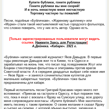
Купите бублики, гоните рублики
Гоните рублики вы мне скорей!
И в ночь ненастную меня несчастную
Торговку частную ты пожалей!
Песни, подобные «Бубличкам», «Жареному цыпленку» или
«Мурке» стали такой неотъемлемой частью городского фольклора,
что сложно поверить, что у них есть автор. Однако есть.
[Только зарегистрированные пользователи могут видеть
ссылки.
Нажмите Здесь для Регистрации
]
А.Дейнека. «Кабаре». 1921 г.
«Бублики» написал киевский журналист Яков Давыдов. В первые
годы революции Давыдов жил то в Киеве, то в Одессе и
зарабатывал на жизнь тем, что писал под псевдонимом Жгут или
Боцман стихотворные фельетоны и эпиграммы против врагов
Советской власти. А в середине двадцатых выбрал себе новое имя
— Яков Ядов — и занялся сочинительством куплетов для
маленьких кабаретных театров. «Бублички» тоже были
предназначены для кабаре.
Первый исполнитель песни Григорий Красавин через много лет
вспоминал: «Приехав на гастроли в Одессу, я был поражен тем,
что, пока я ехал с вокзала к Ядову на Сумскую улицу, всю дорогу
меня сопровождали возгласы: «Купите бублики!» Мне захотелось
иметь песенку с таким припевом. О своем желании я сказал Ядову
и сыграл на скрипке, с которой обычно выступал, запавшую в