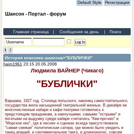
Default Style
Регистрация
Шансон - Портал - форум
Главная страница
|
Сообщения за день
|
Поиск
1
2
История классики шансона
>"БУБЛИЧКИ"
haim1961
23:15 20.05.2008
Людмила ВАЙНЕР (Чикаго)
"БУБЛИЧКИ"
Варшава, 1927 год. Столица польского, наконец самостоятельного,
государства жила насыщенной театральной жизнью. В декабре ее
многочисленные кабаре и кафе-театрики готовились к
предстоящим праздникам, а наилучшими, самыми "острыми" и
богатыми на выдумку среди кабаре считались "Кви-про-кво" и
"Морское око", где в песнях и сценках всегда присутствовала
"самая свежая" политическая сатира, где можно было увидеть и
танец апашей, и сентиментальное танго, и длинноногих, совсем