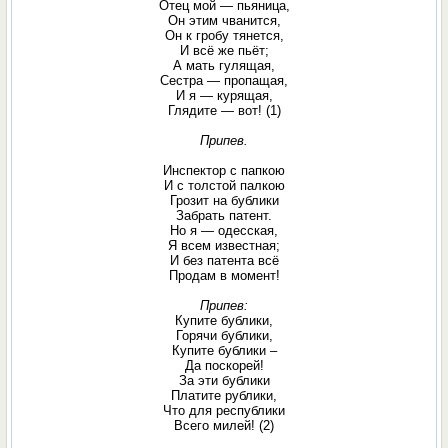
Отец мой — пьяница,
Он этим чванится,
Он к гробу тянется,
И всё же пьёт;
А мать гулящая,
Сестра — пропащая,
И я — курящая,
Глядите — вот! (1)
Припев.
Инспектор с папкою
И с толстой палкою
Грозит на бублики
Забрать патент.
Но я — одесская,
Я всем известная;
И без патента всё
Продам в момент!
Припев:
Купите бублики,
Горячи бублики,
Купите бублики –
Да поскорей!
За эти бублики
Платите рублики,
Что для республики
Всего милей! (2)