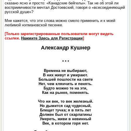
сказано ясно и просто: «Канадские бейгелы». Так не об этой ли
восприимчивости мечтал Достоевский, говоря о «всесоединяющей
русской душе»?
Мне кажется, что эти слова можно смело применить и к моей
любимой нэпмановской песенке.
[Только зарегистрированные пользователи могут видеть
ссылки.
Нажмите Здесь для Регистрации
]
Александр Кушнер
* * *
Времена не выбирают,
В них живут и умирают.
Большей пошлости на свете
Нет, чем клянчить и пенять.
Будто можно те на эти,
Как на рынке, поменять.
Что ни век, то век железный.
Но дымится сад чудесный,
Блещет тучка; я в пять лет
Должен был от скарлатины
Умереть, живи в невинный
Век, в котором горя нет.