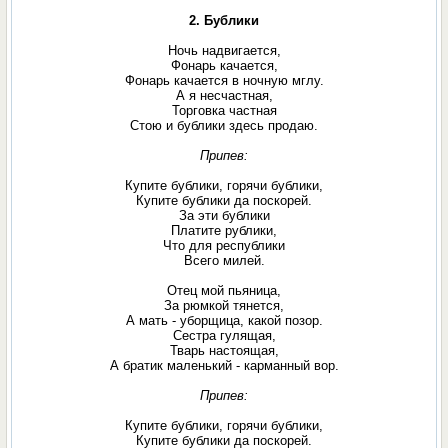
2. Бублики
Ночь надвигается,
Фонарь качается,
Фонарь качается в ночную мглу.
А я несчастная,
Торговка частная
Стою и бублики здесь продаю.
Припев:
Купите бублики, горячи бублики,
Купите бублики да поскорей.
За эти бублики
Платите рублики,
Что для республики
Всего милей.
Отец мой пьяница,
За рюмкой тянется,
А мать - уборщица, какой позор.
Сестра гулящая,
Тварь настоящая,
А братик маленький - карманный вор.
Припев:
Купите бублики, горячи бублики,
Купите бублики да поскорей.