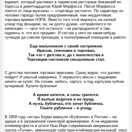
вариант, который распевал в парижском ресторане бежавший из
Одессы в девятнадцатом Юрий Морфесси. Песня Морфесси
поется от лица мужчины — «торговца частного». По характеру он
человек гораздо более предприимчивый, чем неудачливая
торговка времен НЭПА. Вместо того чтоб мерзнуть на ночной
улице под фонарем, он, не долго думая, «отправляется по
кабачкам» — «все что осталося – не распродалося/ а там,
надеюсь я, что все продам». И сестра у него не какая-нибудь
гулящая да совсем пропащая, а полноправный помощник в работе:
Еще мальчонкою с своей сестренкою
Ирисом, спичками я торговал,
Так что с детства я, да с малолетства я
Торговцем-частником смышленым стал.
С детства человек торговал ирисками. Сразу видно, что далеко
пойдет! И умытый наверняка. У неумытого месье с мадамами
ничего не купят. На голове, небось, картуз, а под картузом чубчик
кучерявый. Купите бублички!
А время катится, и силы тратятся.
Я выпью водочки и не грущу.
А ну-ка, бубличка, кто хочет бубличка,
Гоните рублички – я угощу.
В 1959 году сестры Берри вернули «Бублички» в Россию – на
идише и в заграничной свинговой аранжировке. А на недавнем
клейзмер-фесте в штате Нью-Йорк современная американская
группа «Голем», именующая себя панк-клейзмер-рок-музыкой, лихо