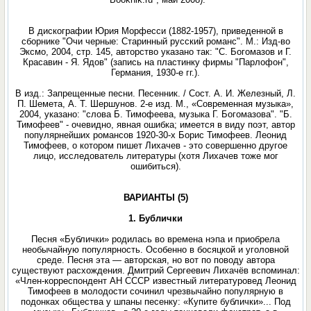
В дискографии Юрия Морфесси (1882-1957), приведенной в
сборнике "Очи черные: Старинный русский романс". М.: Изд-во
Эксмо, 2004, стр. 145, авторство указано так: "С. Богомазов и Г.
Красавин - Я. Ядов" (запись на пластинку фирмы "Парлофон",
Германия, 1930-е гг.).
В изд.: Запрещенные песни. Песенник. / Сост. А. И. Железный, Л.
П. Шемета, А. Т. Шершунов. 2-е изд. М., «Современная музыка»,
2004, указано: "слова Б. Тимофеева, музыка Г. Богомазова". "Б.
Тимофеев" - очевидно, явная ошибка; имеется в виду поэт, автор
популярнейших романсов 1920-30-х Борис Тимофеев. Леонид
Тимофеев, о котором пишет Лихачев - это совершенно другое
лицо, исследователь литературы (хотя Лихачев тоже мог
ошибиться).
ВАРИАНТЫ (5)
1. Бублички
Песня «Бублички» родилась во времена нэпа и приобрела
необычайную популярность. Особенно в босяцкой и уголовной
среде. Песня эта — авторская, но вот по поводу автора
существуют расхождения. Дмитрий Сергеевич Лихачёв вспоминал:
«Член-корреспондент АН СССР известный литературовед Леонид
Тимофеев в молодости сочинил чрезвычайно популярную в
подонках общества у шпаны песенку: «Купите бублички»... Под