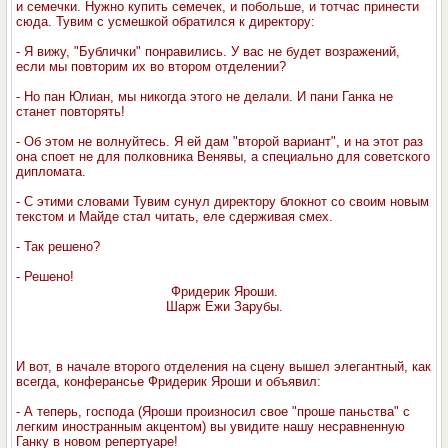
и семечки. Нужно купить семечек, и побольше, и тотчас принести
сюда. Тувим с усмешкой обратился к директору:
- Я вижу, "Бублички" понравились. У вас не будет возражений,
если мы повторим их во втором отделении?
- Но пан Юлиан, мы никогда этого не делали. И пани Ганка не
станет повторять!
- Об этом не волнуйтесь. Я ей дам "второй вариант", и на этот раз
она споет не для полковника Венявы, а специально для советского
дипломата.
- С этими словами Тувим сунул директору блокнот со своим новым
текстом и Майде стал читать, еле сдерживая смех.
- Так решено?
- Решено!
Фридерик Яроши.
Шарж Ежи Зарубы.
И вот, в начале второго отделения на сцену вышел элегантный, как
всегда, конферансье Фридерик Яроши и объявил:
- А теперь, господа (Яроши произносил свое "проше паньства" с
легким иностранным акцентом) вы увидите нашу несравненную
Ганку в новом репертуаре!