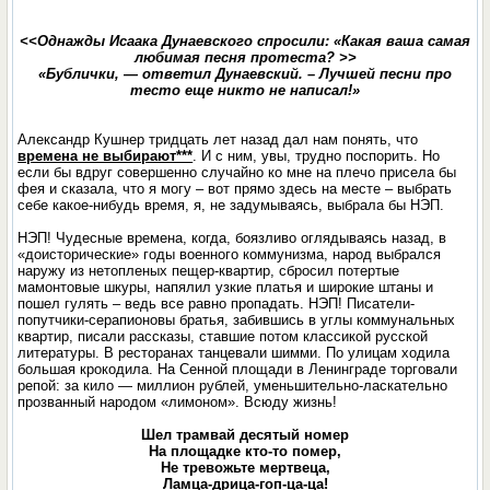
<<Однажды Исаака Дунаевского спросили: «Какая ваша самая
любимая песня протеста? >>
«Бублички, — ответил Дунаевский. – Лучшей песни про
тесто еще никто не написал!»
Александр Кушнер тридцать лет назад дал нам понять, что
времена не выбирают***
. И с ним, увы, трудно поспорить. Но
если бы вдруг совершенно случайно ко мне на плечо присела бы
фея и сказала, что я могу – вот прямо здесь на месте – выбрать
себе какое-нибудь время, я, не задумываясь, выбрала бы НЭП.
НЭП! Чудесные времена, когда, боязливо оглядываясь назад, в
«доисторические» годы военного коммунизма, народ выбрался
наружу из нетопленых пещер-квартир, сбросил потертые
мамонтовые шкуры, напялил узкие платья и широкие штаны и
пошел гулять – ведь все равно пропадать. НЭП! Писатели-
попутчики-серапионовы братья, забившись в углы коммунальных
квартир, писали рассказы, ставшие потом классикой русской
литературы. В ресторанах танцевали шимми. По улицам ходила
большая крокодила. На Сенной площади в Ленинграде торговали
репой: за кило — миллион рублей, уменьшительно-ласкательно
прозванный народом «лимоном». Всюду жизнь!
Шел трамвай десятый номер
На площадке кто-то помер,
Не тревожьте мертвеца,
Ламца-дрица-гоп-ца-ца!