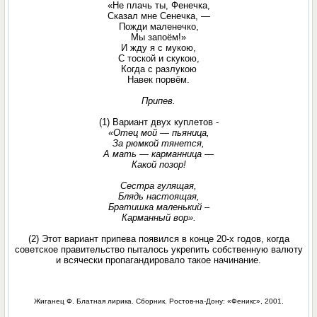
«Не плачь ты, Фенечка,
Сказал мне Сенечка, —
Пожди маленечко,
Мы запоём!»
И жду я с мукою,
С тоской и скукою,
Когда с разлукою
Навек порвём.
Припев.
(1) Вариант двух куплетов -
«Отец мой — пьяница,
За рюмкой тянется,
А мать — карманница —
Какой позор!
Сестра гулящая,
Блядь настоящая,
Братишка маленький –
Карманный вор».
(2) Этот вариант припева появился в конце 20-х годов, когда
советское правительство пыталось укрепить собственную валюту
и всячески пропагандировало такое начинание.
Жиганец Ф. Блатная лирика. Сборник. Ростов-на-Дону: «Феникс», 2001.