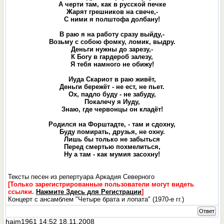
А черти там, как в русской печке
Жарят грешников на свече,-
С ними я полштофа долбану!
В раю я на работу сразу выйду,-
Возьму с собою фомку, ломик, выдру.
Деньги нужны до зарезу,-
К Богу в гардероб залезу,
Я тебя намного не обижу!
Иуда Скариот в раю живёт,
Деньги бережёт - не ест, не пьет.
Ох, падло буду - не забуду,
Покалечу я Иуду,
Знаю, где червонцы он кладёт!
Родился на Форштадте, - там и сдохну,
Буду помирать, друзья, не охну.
Лишь бы только не забыться
Перед смертью похмелиться,
Ну а там - как мумия засохну!
Тексты песен из репертуара Аркадия Северного
[Только зарегистрированные пользователи могут видеть
ссылки.
Нажмите Здесь для Регистрации
]
Концерт с ансамблем "Четыре брата и лопата" (1970-е гг.)
Ответ
haim1961
14:52 18.11.2008