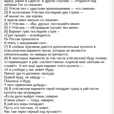
идиш), район в Одессе. В других случаях — «Родился под
забором Гоп со смыком».
(2) Утёсов пел с одесским произношением — «со смиком».
(3) В исполнении Утёсова последние две строки —
«И мычал он, как корова,
А врагов имел мильон со смыком».
(4) У Утёсова — «Вы, друзья, послушайте меня».
(5) У Утёсова — «Исправдом скучает без меня».
(6) Вариант трёх последних строк –
«Срок прошёл – освободился,
По России прокатился
И опять с мазуриками сел».
(7) В скобках курсивом даются дополнительные куплеты в
классическом варианте песни, которые не являются
обязательными, но нередко встречаются.
(8) В некоторых вариантах (в том числе утёсовском) Иуду почему-
то перемещают в рай, соответственно «скрягой меж святыми он
слывёт». А вот ещё один вариант этого куплета —
«А в слободе у нас живёт Иуда,
Прячет где-то дележки, паскуда.
Курвой буду, не забуду —
Покалечу я Иуду,
У него червончики добуду».
(9) В утёсовском варианте герой попадает сразу в рай после
куплета про исправдом –
«Если дело выйдет очень скверно
И меня убьют — тогда, наверно,
В рай все воры попадают,
Пусть кто честные, те знают:
Нас там через чёрный ход пускают!»