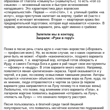
образован от глагола «смыкнуть» («шмыгнуть»). То есть «гоп со
смыком» — мгновенный наскок и быстрое исчезновение
нападавшего. Это характеристика двух воровских
«специальностей». Первая — «гоп-стоп», т. е. уличный грабёж «на
испуг», когда преступник налетает на жертву, грабит её (часто с
ударом) и исчезает мгновенно. Вторая — квартирная кража без
предварительной подготовки, которая ещё называется «скачок». В
первом, оригинальном варианте, речь идёт именно о грабеже:
Залетели мы в контору,
Заорали: «Руки в гору!»
Позже в песне речь стала идти о «чистом» воровстве («Воровать
— профессия моя»). Но, во всяком случае, ни о каких скрипачах и
речи быть не может. «Герой» «канонического», позднего варианта
— домушник, т. е. квартирный вор, который готов обокрасть и
Иуду, и самого Господа Бога и даже в рай тащит свои инструменты
— «фомку» и «выдру». В этом варианте много нового. Например,
появляется явная «религиозная» окраска. Герой оказывается и у
чертей, и в раю, по-своему осмысливая тамошние реалии. Авторы
пытаются «логически» объяснить появление вора на Луне, куда, по
их мнению, люди отправляются к чертям за грехи (в первом
варианте урка направляется на Луну почему-то в поисках жены).
Любопытно, что позже, под влиянием этого варианта «Гопа», в
лагерном жаргоне появились выражения «отправить на Луну»,
«попасть на Луну» — что означало попросту расстрел.
Песня пользовалась в блатной среде такой бешеной
популярностью, что появилось несчётное количество подражаний