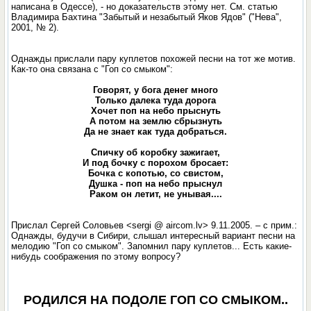
написана в Одессе), - но доказательств этому нет. См. статью
Владимира Бахтина "Забытый и незабытый Яков Ядов" ("Нева",
2001, № 2).
Однажды прислали пару куплетов похожей песни на тот же мотив.
Как-то она связана с "Гоп со смыком":
Говорят, у бога денег много
Только далека туда дорога
Хочет поп на небо прыснуть
А потом на землю сбрызнуть
Да не знает как туда добраться.
Спичку об коробку зажигает,
И под бочку с порохом бросает:
Бочка с копотью, со свистом,
Душка - поп на небо прыснул
Раком он летит, не унывая....
Прислал Сергей Соловьев <sergi @ aircom.lv> 9.11.2005. – с прим.:
Однажды, будучи в Сибири, слышал интересный вариант песни на
мелодию "Гоп со смыком". Запомнил пару куплетов... Есть какие-
нибудь соображения по этому вопросу?
РОДИЛСЯ НА ПОДОЛЕ ГОП СО СМЫКОМ..