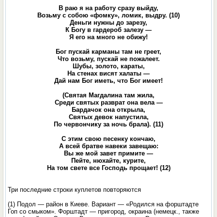
В раю я на работу сразу выйду,
Возьму с собою «фомку», ломик, выдру. (10)
Деньги нужны до зарезу,
К Богу в гардероб залезу —
Я его на много не обижу!
Бог пускай карманы там не греет,
Что возьму, пускай не пожалеет.
Шубы, золото, караты,
На стенах висят халаты —
Дай нам Бог иметь, что Бог имеет!
(Святая Магдалина там жила,
Среди святых разврат она вела —
Бардачок она открыла,
Святых девок напустила,
По червончику за ночь брала). (11)
С этим свою песенку кончаю,
А всей братве навеки завещаю:
Вы же мой завет примите —
Пейте, нюхайте, курите,
На том свете все Господь прощает! (12)
Три последние строки куплетов повторяются
(1) Подол — район в Киеве. Вариант — «Родился на форштадте
Гоп со смыком». Форштадт — пригород, окраина (немецк., также