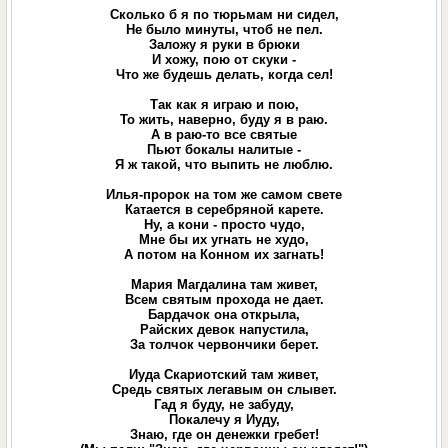
Сколько б я по тюрьмам ни сидел,
Не было минуты, чтоб не пел.
Заложу я руки в брюки
И хожу, пою от скуки -
Что же будешь делать, когда сел!
Так как я играю и пою,
То жить, наверно, буду я в раю.
А в раю-то все святые
Пьют бокалы налитые -
Я ж такой, что выпить не люблю.
Илья-пророк на том же самом свете
Катается в серебряной карете.
Ну, а кони - просто чудо,
Мне бы их угнать не худо,
А потом на Конном их загнать!
Мария Магдалина там живет,
Всем святым прохода не дает.
Бардачок она открыла,
Райских девок напустила,
За толчок червончики берет.
Иуда Скариотский там живет,
Средь святых легавым он слывет.
Гад я буду, не забуду,
Покалечу я Иуду,
Знаю, где он денежки гребет!