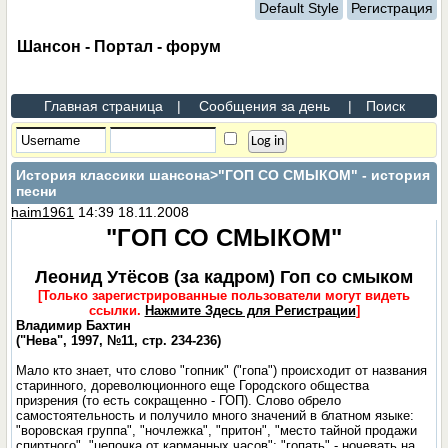
Default Style
Регистрация
Шансон - Портал - форум
Главная страница
|
Сообщения за день
|
Поиск
История классики шансона
>"ГОП СО СМЫКОМ" - история
песни
haim1961
14:39 18.11.2008
"ГОП СО СМЫКОМ"
Леонид Утёсов (за кадром) Гоп со смыком
[Только зарегистрированные пользователи могут видеть
ссылки.
Нажмите Здесь для Регистрации
]
Владимир Бахтин
("Нева", 1997, №11, стр. 234-236)
Мало кто знает, что слово "гопник" ("гопа") происходит от названия
старинного, дореволюционного еще Городского общества
призрения (то есть сокращенно - ГОП). Слово обрело
самостоятельность и получило много значений в блатном языке:
"воровская группа", "ночлежка", "притон", "место тайной продажи
спиртного", "цепочка от карманных часов"; "гопать" - ночевать на