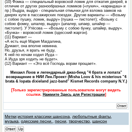
(10) Фомка — специальный воровской ломик для отжатия дверей, в
отличие от других разнообразных ломиков («лукич», «карандаш» и
пр.) Выдра, выдро - специальная отмычки для взлома замков на
дверях купе в пассажирских поездах. Другие варианты — «Возьму
с собою пушку, ломик, выдру» (пушка — пистолет); «Возьму с
собою фомку, шпалер, выдру» (шпалер, шпаер, шпайер —
пистолет). У Утёсова — «Возьму с собою бунку, шпайер, выдру».
«Бунка» - воровской ломик (одесский жаргон).
(11) Вариант —
«А есть ещё Мария Магдалина,
Думают, она вполне невинна.
Но, друзья, я врать не буду,
К ней по ночам ходил Иуда –
А Иуда зря ходить не будет».
(12) Вариант — «Это всё Господь ворам прощает».
Михаил Лоов и легендарный джаз-бенд "4 брата и лопата"
возвращение в НИИ Лен.Проект (Misha Loov & his misterious ''4
brata & lopata dixieland jazz-band'' Kismet Records company N.Y.)
[Только зарегистрированные пользователи могут видеть
ссылки.
Нажмите Здесь для Регистрации
]
Ответ
Метки
:
история классики шансона
,
любопытные факты
,
музыка
,
одесские песни.
,
песни
,
творчество
,
шансон
Ответ
Up