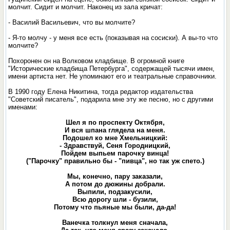
молчит. Сидит и молчит. Наконец из зала кричат:
- Василий Васильевич, что вы молчите?
- Я-то молчу - у меня все есть (показывая на сосиски). А вы-то что
молчите?
Похоронен он на Волковом кладбище. В огромной книге
"Исторические кладбища Петербурга", содержащей тысячи имен,
имени артиста нет. Не упоминают его и театральные справочники.
В 1990 году Елена Никитина, тогда редактор издательства
"Советский писатель", подарила мне эту же песню, но с другими
именами:
Шел я по проспекту Октября,
И вся шпана глядела на меня.
Подошел ко мне Хмельницкий:
- Здравствуй, Сеня Городницкий,
Пойдем выпьем парочку винца!
("Парочку" правильно бы - "пивца", но так уж спето.)
Мы, конечно, пару заказали,
А потом до дюжины добрали.
Выпили, подзакусили,
Всю дорогу шли - бузили,
Потому что пьяные мы были, да-да!
Ванечка толкнул меня сначала,