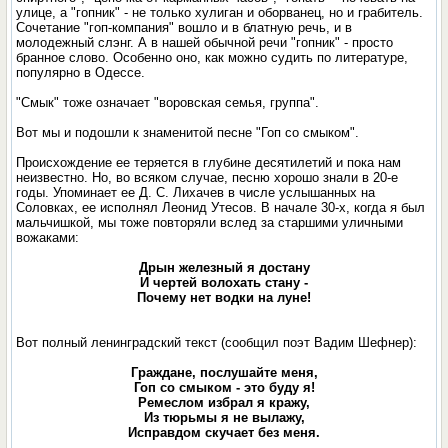
улице, а "гопник" - не только хулиган и оборванец, но и грабитель.
Сочетание "гоп-компания" вошло и в блатную речь, и в
молодежный слэнг. А в нашей обычной речи "гопник" - просто
бранное слово. Особенно оно, как можно судить по литературе,
популярно в Одессе.
"Смык" тоже означает "воровская семья, группа".
Вот мы и подошли к знаменитой песне "Гоп со смыком".
Происхождение ее теряется в глубине десятилетий и пока нам
неизвестно. Но, во всяком случае, песню хорошо знали в 20-е
годы. Упоминает ее Д. С. Лихачев в числе услышанных на
Соловках, ее исполнял Леонид Утесов. В начале 30-х, когда я был
мальчишкой, мы тоже повторяли вслед за старшими уличными
вожаками:
Дрын железный я достану
И чертей волохать стану -
Почему нет водки на луне!
Вот полный ленинградский текст (сообщил поэт Вадим Шефнер):
Граждане, послушайте меня,
Гоп со смыком - это буду я!
Ремеслом избрал я кражу,
Из тюрьмы я не вылажу,
Исправдом скучает без меня.