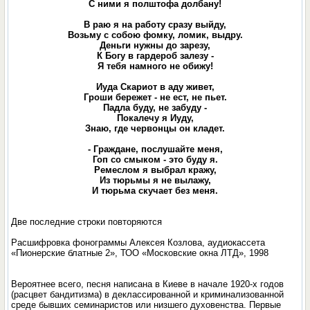
С ними я полштофа долбану!
В раю я на работу сразу выйду,
Возьму с собою фомку, ломик, выдру.
Деньги нужны до зарезу,
К Богу в гардероб залезу -
Я тебя намного не обижу!
Иуда Скариот в аду живет,
Гроши бережет - не ест, не пьет.
Падла буду, не забуду -
Покалечу я Иуду,
Знаю, где червонцы он кладет.
- Граждане, послушайте меня,
Гоп со смыком - это буду я.
Ремеслом я выбрал кражу,
Из тюрьмы я не вылажу,
И тюрьма скучает без меня.
Две последние строки повторяются
Расшифровка фонограммы Алексея Козлова, аудиокассета
«Пионерские блатные 2», ТОО «Московские окна ЛТД», 1998
Вероятнее всего, песня написана в Киеве в начале 1920-х годов
(расцвет бандитизма) в деклассированной и криминализованной
среде бывших семинаристов или низшего духовенства. Первые