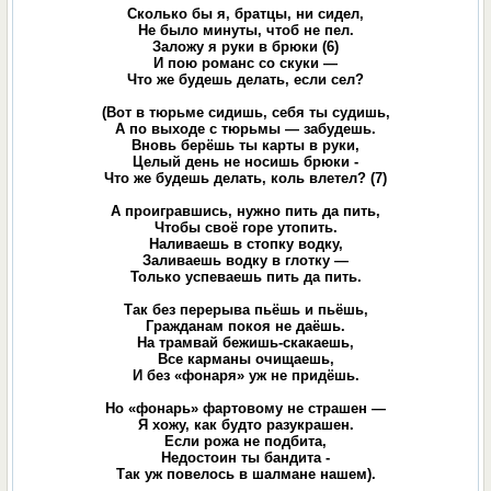
Сколько бы я, братцы, ни сидел,
Не было минуты, чтоб не пел.
Заложу я руки в брюки (6)
И пою романс со скуки —
Что же будешь делать, если сел?
(Вот в тюрьме сидишь, себя ты судишь,
А по выходе с тюрьмы — забудешь.
Вновь берёшь ты карты в руки,
Целый день не носишь брюки -
Что же будешь делать, коль влетел? (7)
А проигравшись, нужно пить да пить,
Чтобы своё горе утопить.
Наливаешь в стопку водку,
Заливаешь водку в глотку —
Только успеваешь пить да пить.
Так без перерыва пьёшь и пьёшь,
Гражданам покоя не даёшь.
На трамвай бежишь-скакаешь,
Все карманы очищаешь,
И без «фонаря» уж не придёшь.
Но «фонарь» фартовому не страшен —
Я хожу, как будто разукрашен.
Если рожа не подбита,
Недостоин ты бандита -
Так уж повелось в шалмане нашем).