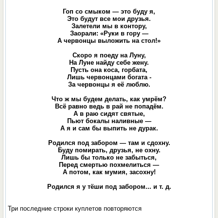
Гоп со смыком — это буду я,
Это будут все мои друзья.
Залетели мы в контору,
Заорали: «Руки в гору —
А червонцы выложить на стол!»
Скоро я поеду на Луну,
На Луне найду себе жену.
Пусть она коса, горбата,
Лишь червонцами богата -
За червонцы я её люблю.
Что ж мы будем делать, как умрём?
Всё равно ведь в рай не попадём.
А в раю сидят святые,
Пьют бокалы наливные —
А я и сам бы выпить не дурак.
Родился под забором — там и сдохну.
Буду помирать, друзья, не охну.
Лишь бы только не забыться,
Перед смертью похмелиться —
А потом, как мумия, засохну!
Родился я у тёши под забором... и т. д.
Три последние строки куплетов повторяются