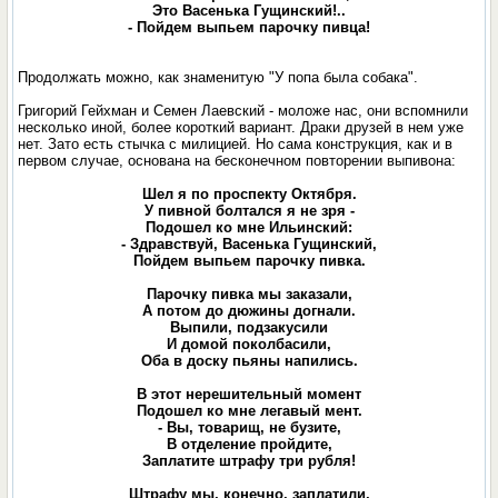
Это Васенька Гущинский!..
- Пойдем выпьем парочку пивца!
Продолжать можно, как знаменитую "У попа была собака".
Григорий Гейхман и Семен Лаевский - моложе нас, они вспомнили
несколько иной, более короткий вариант. Драки друзей в нем уже
нет. Зато есть стычка с милицией. Но сама конструкция, как и в
первом случае, основана на бесконечном повторении выпивона:
Шел я по проспекту Октября.
У пивной болтался я не зря -
Подошел ко мне Ильинский:
- Здравствуй, Васенька Гущинский,
Пойдем выпьем парочку пивка.
Парочку пивка мы заказали,
А потом до дюжины догнали.
Выпили, подзакусили
И домой поколбасили,
Оба в доску пьяны напились.
В этот нерешительный момент
Подошел ко мне легавый мент.
- Вы, товарищ, не бузите,
В отделение пройдите,
Заплатите штрафу три рубля!
Штрафу мы, конечно, заплатили,