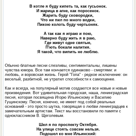
В котле я буду кипеть та, как гусьонок.
И жарица в агне, как поросенок.
Жарить буду сковородки,
Что ни пил по много водки,
Пикою колоть буду чертьоняк.
А так как я играю и пою,
Наверно буду жить я в раю,
Где живут одне святые,
П'ють бокали налития.
Я такой, что випить не люблю.
Обычно блатные песни слезливы, сентиментальны, лишены
чувства юмора. Все там кончается одинаково - смертями: и
любовь, и воровская жизнь. Герой "Гопа" - редкое исключение: он
веселый, разбитной, не утратил способности к самооценке.
Как и всегда, на популярный мотив создаются все новые и новые
произведения. Вот удивительная городская, наша, ленинградская
песня, которая посвящена Игорю Ильинскому и Василию
Гущинскому. Песня, конечно, не имеет под собой реальных
оснований - это просто шутка, говорящая о любви ленинградцев к
замечательным артистам. Текст мы восстановили по памяти с
одноклассником В. Щеголевым.
Шел я по проспекту Октября.
На улице стоять совсем нельзя.
Подошел ко мне Ильинский: