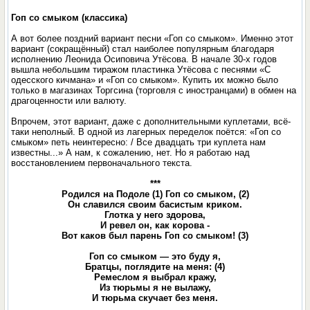
Гоп со смыком (классика)
А вот более поздний вариант песни «Гоп со смыком». Именно этот
вариант (сокращённый) стал наиболее популярным благодаря
исполнению Леонида Осиповича Утёсова. В начале 30-х годов
вышла небольшим тиражом пластинка Утёсова с песнями «С
одесского кичмана» и «Гоп со смыком». Купить их можно было
только в магазинах Торгсина (торговля с иностранцами) в обмен на
драгоценности или валюту.
Впрочем, этот вариант, даже с дополнительными куплетами, всё-
таки неполный. В одной из лагерных переделок поётся: «Гоп со
смыком» петь неинтересно: / Все двадцать три куплета нам
известны...» А нам, к сожалению, нет. Но я работаю над
восстановлением первоначального текста.
***
Родился на Подоле (1) Гоп со смыком, (2)
Он славился своим басистым криком.
Глотка у него здорова,
И ревел он, как корова -
Вот каков был парень Гоп со смыком! (3)
Гоп со смыком — это буду я,
Братцы, поглядите на меня: (4)
Ремеслом я выбрал кражу,
Из тюрьмы я не вылажу,
И тюрьма скучает без меня.