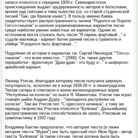
записи относятся к середине 1920-х. Семинаристское
происхожднение выдает эрудированность авторов в богословии,
ирония над святыми и тема пьянства (ср. со старой студенческой
песней "Там, где Крюков канал"). В пользу именно Киева
свидетельствуют распространенность зачина "Родился на Подоле
Гоп-со-смыком" и наличие украинизированных вариантов песни
среди наиболее ранних известных ее вариантов. Одним из
источников могла служить быть песня "Я парень фартовый..." о
судьбе махновца - вариант более ранней песни о грабителе и
убийце "Я родился быть фартовым...".
Подробнее об истории и вариантах см. Сергей Неклюдов ""Гоп-со-
смыком" - это всем известно..." (2006). См. также другие
переработки - фронтовую "Дран-драп - это буду я..." и шоферско-
армейский вариант.
Леонид Утесов, благодаря которому песня получила широкую
популярность, исполнял ее в конце 1928-29 гг. в ленинградском
Театре сатиры в спектакле о жизни железнодорожных воров
"Республика на колесах" по пьесе Я. Мамонтова. Утесов там играл
главаря шайки Андрея Дудку - "президента республики на
колесах". Там же Утесов пел "С одесского кичмана"; к тому же
периоду творчества Утесова относятся "Бублики". Дальнейшему
распространению песни способствовала ее запись Утесовым на
грампластинку в 1932 году.
Владимир Бахтин предполагал, что автором текста (а также
автором текста "Мурки") мог быть одесский поэт Яков Ядов - автор
текста "Бубликов" (в таком случае, песня должна была быть