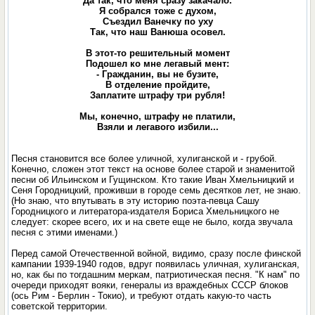
Да так, что меня сразу закачало.
Я собрался тоже с духом,
Съездил Ванечку по уху
Так, что наш Ванюша осовел.
В этот-то решительный момент
Подошел ко мне легавый мент:
- Гражданин, вы не бузите,
В отделение пройдите,
Заплатите штрафу три рубля!
Мы, конечно, штрафу не платили,
Взяли и легавого избили...
Песня становится все более уличной, хулиганской и - грубой.
Конечно, сложен этот текст на основе более старой и знаменитой
песни об Ильинском и Гущинском. Кто такие Иван Хмельницкий и
Сеня Городницкий, проживши в городе семь десятков лет, не знаю.
(Но знаю, что впутывать в эту историю поэта-певца Сашу
Городницкого и литератора-издателя Бориса Хмельницкого не
следует: скорее всего, их и на свете еще не было, когда звучала
песня с этими именами.)
Перед самой Отечественной войной, видимо, сразу после финской
кампании 1939-1940 годов, вдруг появилась уличная, хулиганская,
но, как бы по тогдашним меркам, патриотическая песня. "К нам" по
очереди приходят вояки, генералы из враждебных СССР блоков
(ось Рим - Берлин - Токио), и требуют отдать какую-то часть
советской территории.