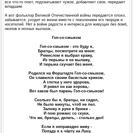
все что-то поют, подхватывают чужое, добавляют свое, передают
младшим.
А вот фольклор Великой Отечественной войны передается плохо,
забывается, уходит из жизни вместе с поколением его творцов и
носителей. Нет в войне радости и интереса для живущих без бомб,
окопов и ночных вылазок...
Гоп-со-смыком
Гоп-со-смыком - это буду я,
Братцы, посмотрите на меня:
Ремеслом я выбрал кражу,
Из тюрьмы я не вылажу,
И тюрьма скучает без меня.
Родился на Форштадте Гоп-со-смыком,
Он славился своим басистым криком.
А глотка у него здорова,
И ревел он как корова,-
Вот каков был парень Гоп-со-смыком!
Сколько бы я, братцы, ни сидел,
Не было минуты, чтоб не пел.
Заложу я руки в брюки -
И пою романс со скуки,
Что же, братцы, делать, - столько дел!
Если я неправедно живу -
Попаду я к чёрту на Луну.