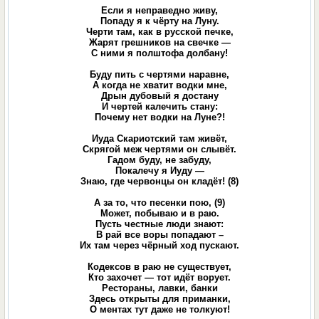
Если я неправедно живу,
Попаду я к чёрту на Луну.
Черти там, как в русской печке,
Жарят грешников на свечке —
С ними я полштофа долбану!
Буду пить с чертями наравне,
А когда не хватит водки мне,
Дрын дубовый я достану
И чертей калечить стану:
Почему нет водки на Луне?!
Иуда Скариотский там живёт,
Скрягой меж чертями он слывёт.
Гадом буду, не забуду,
Покалечу я Иуду —
Знаю, где червонцы он кладёт! (8)
А за то, что песенки пою, (9)
Может, побываю и в раю.
Пусть честные люди знают:
В рай все воры попадают –
Их там через чёрный ход пускают.
Кодексов в раю не существует,
Кто захочет — тот идёт ворует.
Рестораны, лавки, банки
Здесь открыты для приманки,
О ментах тут даже не толкуют!