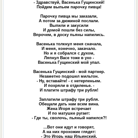
- Здравствуй, Васенька Гущинский!
Пойдем выпьем парочку пивца!
Парочку пивца мы заказали,
А потом за дюжиной послали.
Выпили и закусили
И домой пошли без силы,
Впрочем, в доску пьяны напились.
Васенька толкнул меня сначала,
И меня, конечно, закачало.
Но и я собрался с духом,
Ляпнул Васе тоже в ухо -
Васенька Гущинский мой упал.
Васенька Гущинский - мой партнер.
Незаметно подошел мильтон.
- Ну, вставайте! - с нетерпеньем.
И похряли в отделенье. -
И платите штрафу три рубля!
Заплатили штрафу три рубля.
Обещали дать нам всем вина.
Жена Игоря встречает
И по матушке ругает:
- Где ты, сволочь, пьяный напился?!
...Вот они идут и говорят,
А на них прохожие глядят:
- Это Игорь наш Ильинский,