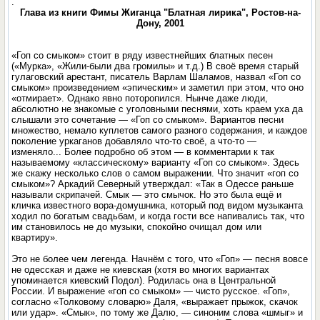
.
Глава из книги Фимы Жиганца "Блатная лирика", Ростов-на-
Дону, 2001
«Гоп со смыком» стоит в ряду известнейших блатных песен
(«Мурка», «Жили-были два громилы» и т.д.) В своё время старый
гулаговский арестант, писатель Варлам Шаламов, назвал «Гоп со
смыком» произведением «эпическим» и заметил при этом, что оно
«отмирает». Однако явно поторопился. Нынче даже люди,
абсолютно не знакомые с уголовными песнями, хоть краем уха да
слышали это сочетание — «Гоп со смыком». Вариантов песни
множество, немало куплетов самого разного содержания, и каждое
поколение уркаганов добавляло что-то своё, а что-то —
изменяло... Более подробно об этом — в комментарии к так
называемому «классическому» варианту «Гоп со смыком». Здесь
же скажу несколько слов о самом выражении. Что значит «гоп со
смыком»? Аркадий Северный утверждал: «Так в Одессе раньше
называли скрипачей. Смык — это смычок. Но это была ещё и
кличка известного вора-домушника, который под видом музыканта
ходил по богатым свадьбам, и когда гости все напивались так, что
им становилось не до музыки, спокойно очищал дом или
квартиру».
Это не более чем легенда. Начнём с того, что «Гоп» — песня вовсе
не одесская и даже не киевская (хотя во многих вариантах
упоминается киевский Подол). Родилась она в Центральной
России. И выражение «гоп со смыком» — чисто русское. «Гоп»,
согласно «Толковому словарю» Даля, «выражает прыжок, скачок
или удар». «Смык», по тому же Далю, — синоним слова «шмыг» и