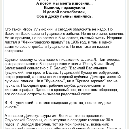
А потом мы мента извозили...
Выпили, подзакусили
И домой поколбасили,
Оба в доску пьяны напились.
Кто такой Игорь Ильинский, и сегодня объяснять не надо. Но
Василия Васильевича Гущинского забыли. Не по его вине, конечно.
Не ко времени, не по времени был артист, смелый очень. Недавно
листал я "Ленинградскую правду" за 1936 год, и там в одной
заметке вовсю долбали Гущинского. Но все-таки он назван
сатириком.
Однако приведу слова нашего писателя-классика Л. Пантелеева,
автора рассказов о беспризорниках и книги "Республика Шкид"
(написанной совместно с Г. Белых): "Василий Васильевич
Гущинский, или просто Васвас Гущинский! Кумир петербургской,
петроградской, а потом ленинградской публики. Демократической
публики, плебса. Ни в "Луна-парк", ни в "Кривое зеркало" его не
пускали. Народный дом, рабочие клубы, дивертисмент в
кинематографах. Здесь его красный нос, его костюм оборванца,
его соленые остроты вызывали радостный хохот.
В. В. Гущинский - это мое шкидское детство, послешкидская
юность".
А в нашем Доме культуры им. Ленина, что на проспекте
Обуховской Обороны, он выступал в середине голодных 30-х
годов. И Володя Щеголев, тот же мой приятель, вспомнил:
Гущинский сидел на сцене, обмотанный связкой сосисок. Сидит и