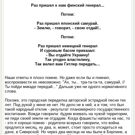
Раз пришел к нам финский генерал...
Потом:
Раз пришел японский самурай.
- Землю, - говорит, - свою отдай!..
Потом:
Раз пришел немецкий генерал
И суровым басом приказал:
- Вы отдайте Украину!
Так угодно властелину,
Так велел вам Гитлер передать...
Наши ответы я плохо помню. Но даже если бы и помнил,
воспроизвести их невозможно: "Ах, ты... тра-та-та-та, самурай, //
Ты пойди микаде передай..." Дальше уже ни одного нормативного
слова.
Похоже, это городская переделка авторской эстрадной песни тех
лет. Под рукой у меня ее нет. Но дело не в ней, а в том, что был
такой народный отклик - результат планомерного государственного
воспитания. Вожди говорили: будем воевать на чужой территории,
ни пяди своей земли не отдадим. Когда фашисты напали на нас, то
- это я хорошо помню - родители всерьез говорили, что война
продлится месяц, ну два, и, может, стоит просто отсидеться на
даче, в Сиверской. Но через два месяца не мы были в Берлине, а