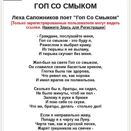
ГОП СО СМЫКОМ
Леха Сапожников поет "Гоп Со Смыком"
[Только зарегистрированные пользователи могут видеть
ссылки.
Нажмите Здесь для Регистрации
]
- Граждане, послушайте меня,
Гоп со смыком - это буду я.
Ремеслом я выбрал кражу,
Из тюрьмы я не вылажу,
И тюрьма скучает без меня.
Жил-был на свете Гоп со смыком,
Он славился своим басистым криком,
Глотка была так здорова,
Что ревел он, как корова
И имел врагов он полмильона.
Сколько бы я, братцы, ни сидел,
Не было минуты, чтоб не пел -
Заложу я руки в брюки
И пою себе со скуки.
Что же, братцы, делать - столько дел!
Если я неправильно живу,
Попаду я к черту на Луну.
Черти там, как в русской печке,
Жарят грешников на свечке -