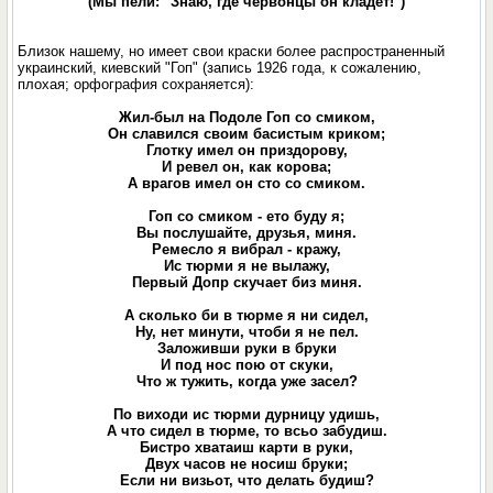
(Мы пели: "Знаю, где червонцы он кладет!")
Близок нашему, но имеет свои краски более распространенный
украинский, киевский "Гоп" (запись 1926 года, к сожалению,
плохая; орфография сохраняется):
Жил-был на Подоле Гоп со смиком,
Он славился своим басистым криком;
Глотку имел он приздорову,
И ревел он, как корова;
А врагов имел он сто со смиком.
Гоп со смиком - ето буду я;
Вы послушайте, друзья, миня.
Ремесло я вибрал - кражу,
Ис тюрми я не вылажу,
Первый Допр скучает биз миня.
А сколько би в тюрме я ни сидел,
Ну, нет минути, чтоби я не пел.
Заложивши руки в бруки
И под нос пою от скуки,
Что ж тужить, когда уже засел?
По виходи ис тюрми дурницу удишь,
А что сидел в тюрме, то всьо забудиш.
Бистро хватаиш карти в руки,
Двух часов не носиш бруки;
Если ни визьот, что делать будиш?