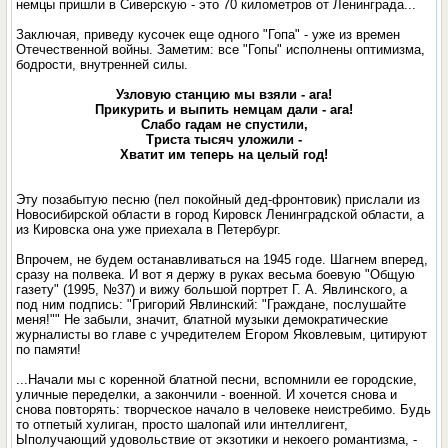
немцы пришли в Сиверскую - это 70 километров от Ленинграда...
Заключая, приведу кусочек еще одного "Гопа" - уже из времен
Отечественной войны. Заметим: все "Гопы" исполнены оптимизма,
бодрости, внутренней силы.
Узловую станцию мы взяли - ага!
Прикурить и выпить немцам дали - ага!
Слабо гадам не спустили,
Триста тысяч уложили -
Хватит им теперь на целый год!
Эту позабытую песню (пел покойный дед-фронтовик) прислали из
Новосибирской области в город Кировск Ленинградской области, а
из Кировска она уже приехала в Петербург.
Впрочем, не будем останавливаться на 1945 годе. Шагнем вперед,
сразу на полвека. И вот я держу в руках весьма боевую "Общую
газету" (1995, №37) и вижу большой портрет Г. А. Явлинского, а
под ним подпись: "Григорий Явлинский: "Граждане, послушайте
меня!"" Не забыли, значит, блатной музыки демократические
журналисты во главе с учредителем Егором Яковлевым, цитируют
по памяти!
...Начали мы с коренной блатной песни, вспомнили ее городские,
уличные переделки, а закончили - военной. И хочется снова и
снова повторять: творческое начало в человеке неистребимо. Будь
то отпетый хулиган, просто шалопай или интеллигент,
Ыполучающий удовольствие от экзотики и некоего романтизма, -