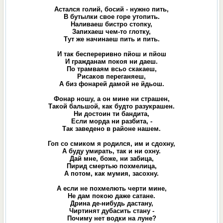
Астался голий, босий - нужно пить,
В бутылки свое горе утопить.
Наливаеш бистро стопку,
Запихаеш чем-то глотку,
Тут же начинаеш пить и пить.
И так беспереривно пйош и пйош
И гражданам покоя ни даеш.
По трамваям всьо скакаеш,
Рисаков переганяеш,
А биз фонарей дамой не йдьош.
Фонар ношу, а он мине ни страшен,
Такой бальшой, как будто разукрашен.
Ни достоин ти бандита,
Если морда ни разбита, -
Так заведено в районе нашем.
Гоп со смиком я родился, им и сдохну,
А буду умирать, так и ни охну.
Дай мне, боже, ни забица,
Пирид смертью похмелица,
А потом, как мумия, засохну.
А если не похмелють черти мине,
Не дам покою даже сатане.
Дрина де-нибудь дастану,
Чиртинят дубасить стану -
Почиму нет водки на луне?