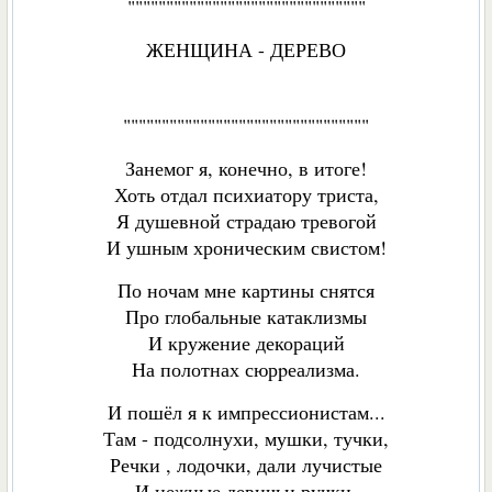
"""""""""""""""""""""""""""""""
ЖЕНЩИНА - ДЕРЕВО
""""""""""""""""""""""""""""""""
Занемог я, конечно, в итоге!
Хоть отдал психиатору триста,
Я душевной страдаю тревогой
И ушным хроническим свистом!
По ночам мне картины снятся
Про глобальные катаклизмы
И кружение декораций
На полотнах сюрpеализма.
И пошёл я к импрессионистам...
Там - подсолнухи, мушки, тучки,
Речки , лодочки, дали лучистые
И нежные девичьи ручки.