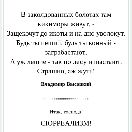
заколдованных болотах там
В
кикиморы живут, -
Защекочут до икоты и на дно уволокут.
Будь ты пеший, будь ты конный -
заграбастают,
А уж лешие - так по лесу и шастают.
Страшно, аж жуть!
Владимир Высоцкий
""""""""""""""""""""""
Итак, господа!
СЮРРЕАЛИЗМ!