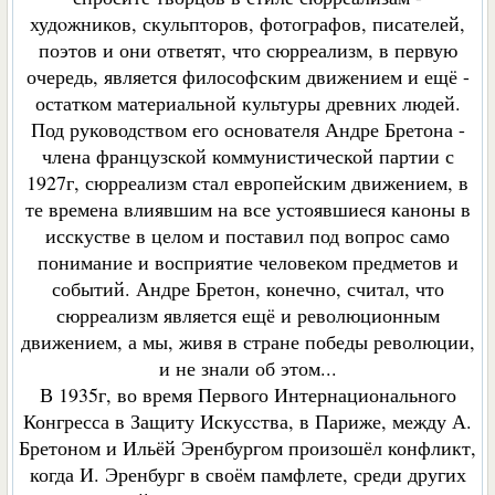
худoжников, скульпторов, фотографов, писателей,
поэтов и они ответят, что сюрреализм, в первую
очередь, является философским движением и ещё -
остатком материальной культуры древних людей.
Под руководством его основателя Андре Бретона -
члена французской коммунистической партии с
1927г, сюрреализм стал европейским движением, в
те времена влиявшим на все устоявшиеся каноны в
исскустве в целом и поставил под вопрос само
понимание и восприятие человеком предметов и
событий. Андре Бретон, конечно, считал, что
сюрреализм является ещё и революционным
движением, а мы, живя в стране победы революции,
и не знали об этом...
В 1935г, во время Первого Интернационального
Конгресса в Защиту Искусcтва, в Париже, между А.
Бретоном и Ильёй Эренбургом произошёл конфликт,
когда И. Эренбург в своём памфлете, среди других