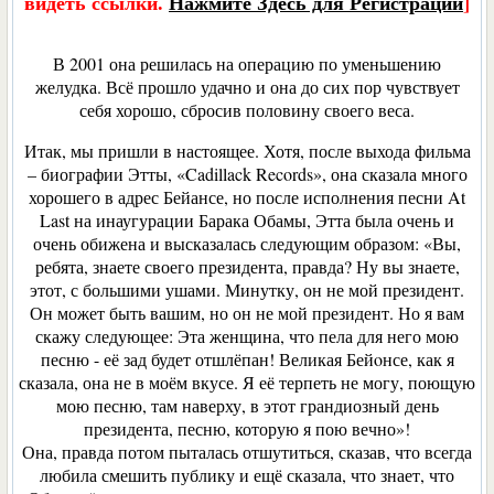
видеть ссылки.
Нажмите Здесь для Регистрации
]
В 2001 она решилась на операцию по уменьшению
желудка. Всё прошло удачно и она до сих пор чувствует
себя хорошо, сбросив половину своего веса.
Итак, мы пришли в настоящее. Хотя, после выхода фильма
– биографии Этты, «Cadillack Records», она сказала много
хорошего в адрес Бейансе, но после исполнения песни At
Last на инаугурации Барака Обамы, Этта была очень и
очень обижена и высказалась следующим образом: «Вы,
ребята, знаете своего президента, правда? Ну вы знаете,
этот, с большими ушами. Минутку, он не мой президент.
Он может быть вашим, но он не мой президент. Но я вам
скажу следующее: Эта женщина, что пела для него мою
песню - её зад будет отшлёпан! Великая Бейoнсе, как я
сказала, она не в моём вкусе. Я её терпеть не могу, поющую
мою песню, там наверху, в этот грандиозный день
президента, песню, которую я пою вечно»!
Она, правда потом пыталась отшутиться, сказав, что всегда
любила смешить публику и ещё сказала, что знает, что