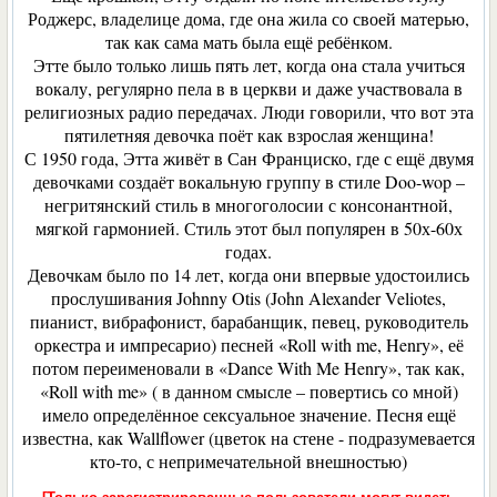
Роджерс, владелице дома, где она жила со своей матерью,
так как сама мать была ещё ребёнком.
Этте было только лишь пять лет, когда она стала учиться
вокалу, регулярно пела в в церкви и даже участвовала в
религиозных радио передачах. Люди говорили, что вот эта
пятилетняя девочка поёт как взрослая женщина!
С 1950 года, Этта живёт в Сан Франциско, где с ещё двумя
девочками создаёт вокальную группу в стиле Doo-wop –
негритянский стиль в многоголосии с консонантной,
мягкой гармонией. Стиль этот был популярен в 50х-60х
годах.
Девочкам было по 14 лет, когда они впервые удостоились
прослушивания Johnny Otis (John Alexander Veliotes,
пианист, вибрафонист, барабанщик, певец, руководитель
оркестра и импресарио) песней «Roll with me, Henry», её
потом переименовали в «Dance With Me Henry», так как,
«Roll with me» ( в данном смысле – повертись со мной)
имело определённое сексуальное значение. Песня ещё
известна, как Wallflower (цветок на стене - подразумевается
кто-то, с непримечательной внешностью)