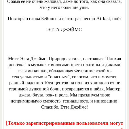
Обама её не очень жаловал, даже до того, как она сказала,
что у него большие уши.
At last
Повторяю слова Бейонсе и в этот раз песню
, поёт
ЭТТА ДЖЭЙМС
Мисс Этта Джэймс! Природная сила, настоящая "Плохая
девочка" в музыке, с волосами цвета платины и дикими
глазами кошки, обладающая Феллиниевской х -
сексуальностью и "опасным", голосом, что в момент,
равный падению 10ти центов на пол, из хриплого от не
терпимой душевной боли, превращается в шёлк, Мастер
джаза, блуза, рок- н рола. Мы празднуем твою
непримиримую смелость, гениальность и инновацию!
Спасибо, Етта Джэймс!
[Только зарегистрированные пользователи могут