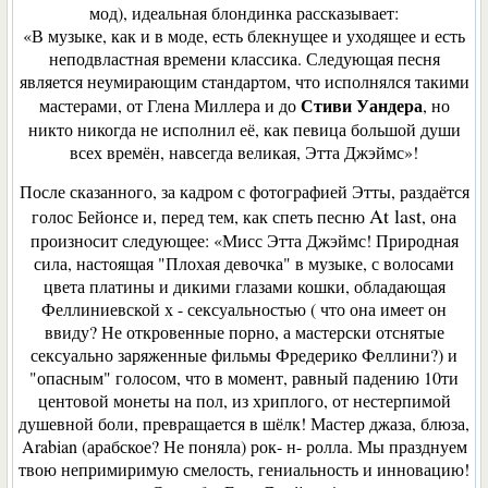
мод), идеaльная блондинка рассказывает:
«В музыке, как и в моде, есть блекнущее и уходящее и есть
неподвластная времени классика. Следующая песня
является неумирающим стандартом, что исполнялся такими
Стиви Уандера
мастерами, от Глена Миллера и до
, но
никто никогда не исполнил её, как певица большой души
всех времён, навсегда великая, Этта Джэймс»!
После сказанного, за кадром с фотографией Этты, раздаётся
At last
голос Бейонсе и, перед тем, как спеть песню
, она
произнoсит следующее: «Мисс Этта Джэймс! Природная
сила, настоящая "Плохая девочка" в музыке, с волосами
цвета платины и дикими глазами кошки, обладающая
Феллиниевской х - сексуальностью ( что она имеет он
ввиду? Не откровенные порно, а мастерски отснятые
сексуально заряженные фильмы Фредерико Феллини?) и
"опасным" голосом, что в момент, равный падению 10ти
центовой монеты на пол, из хриплого, от нестерпимой
душевной боли, превращается в шёлк! Мастер джаза, блюза,
Arabian (арабское? Не поняла) рок- н- ролла. Мы празднуем
твою непримиримую смелость, гениальность и инновацию!