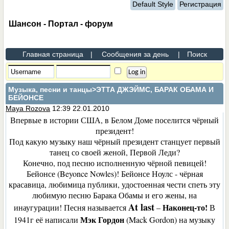
Default Style
Регистрация
Шансон - Портал - форум
Главная страница
|
Сообщения за день
|
Поиск
Музыка, песни и танцы
>ЭТТА ДЖЭЙМС, БАРАК ОБАМА И
БЕЙОНСЕ
Maya Rozova
12:39 22.01.2010
Впервые в истории США, в Белом Доме поселится чёрный
президент!
Под какую музыку наш чёрный президент станцует первый
танец со своей женой, Первой Леди?
Конечно, под песню исполненную чёрной певицей!
Бейонсе (
Beyonce Nowles)
! Бейонсе Ноулс - чёрная
красавица, любимица публики, удостоенная чести спеть эту
любимую песню Барака Обамы и его жены, на
At
last
Наконец-то!
инаугурации! Песня называется
–
В
Мэк Гордон
1941г её написали
(Mack Gordon) на музыку