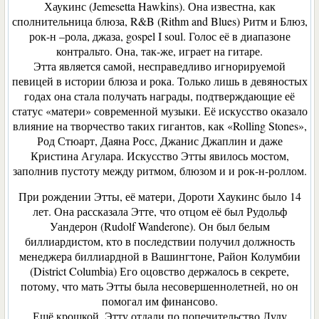
Хаукинс (Jemesetta Hawkins). Она известна, как
сполнительница блюза, R&B (Rithm and Blues) Ритм и Блюз,
рок-н –рола, джаза, gospel I soul. Голос её в диапазоне
контральто. Она, так-же, играет на гитаре.
Этта является самой, несправедливо игнорируемой
певицей в истории блюза и рока. Только лишь в девяностых
годах она стала получать награды, подтверждающие её
статус «матери» современной музыки. Её искусство оказало
влияние на творчество таких гигантов, как «Rolling Stones»,
Род Стюарт, Даяна Росс, Джанис Джаплин и даже
Кристина Агулара. Искусство Этты явилось мостом,
заполнив пустоту между ритмом, блюзом и и рок-н-роллом.
При рождении Этты, её матери, Дороти Хаукинс было 14
лет. Она рассказала Этте, что отцом её был Рудольф
Уандерон (Rudolf Wanderone). Он был белым
биллиардистом, кто в последствии получил должность
менеджера биллиардной в Вашингтоне, Pайон Колумбии
(District Columbia) Его оцовство держалось в секрете,
потому, что мать Этты была несовершеннолетней, но он
помогал им финансово.
Ещё крошкой, Этту отдали по попечительство Лулу