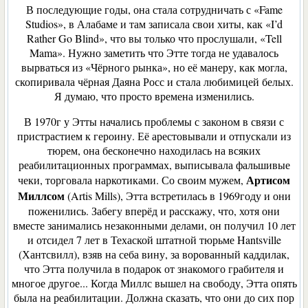
В последующие годы, она стала сотрудничать с «Fame
Studios», в Алабаме и там записала свои хиты, как «I’d
Rather Go Blind», что вы только что прослушали, «Tell
Mama». Нужно заметить что Этте тогда не удавалось
вырваться из «Чёрного рынка», но её манеру, как могла,
скопиривала чёрная Даяна Росс и стала любимицей белых.
Я думаю, что просто времена изменились.
В 1970г у Этты начались проблемы с законом в связи с
пристрастием к героину. Её арестовывали и отпускали из
тюрем, она бесконечно находилась на всяких
реабилитационных программах, выписывала фальшивые
Артисом
чеки, торговала наркотиками. Со своим мужем,
Миллсом
(Artis Mills), Этта встретилась в 1969году и они
поженились. Забегу вперёд и расскажу, что, хотя они
вместе занимались незаконными делами, он получил 10 лет
и отсидел 7 лет в Техаской штатной тюрьме Hantsville
(Хантсвилл), взяв на себа вину, за ворованный каддилак,
что Этта получила в подарок от знакомого грабителя и
многое другое... Когда Миллс вышел на свободу, Этта опять
была на реабилитации. Должна сказать, что они до сих пор