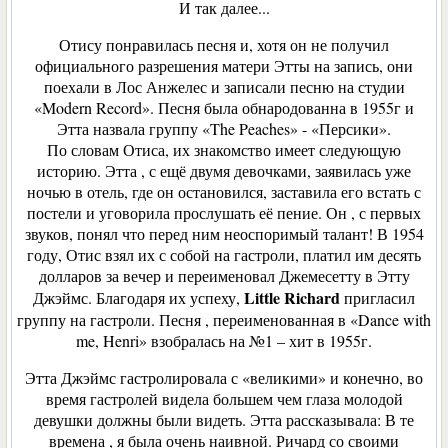
И так далее...
Отису понравилась песня и, хотя он не получил
официального разрешения матери Этты на запись, они
поехали в Лос Анжелес и записали песню на студии
«Modern Record». Песня была обнародованна в 1955г и
Этта назвала группу «The Peaches» - «Персики».
По словам Отиса, их знакомство имеет следующую
историю. Этта , с ещё двумя девочками, заявилась уже
ночью в отель, где он остановился, заставила его встать с
постели и уговорила прослушать её пение. Он , с первых
звуков, понял что перед ним неоспоримый талант! В 1954
году, Отис взял их с собой на гастроли, платил им десять
долларов за вечер и переименовал Джемесетту в Этту
Little Richard
Джэймс. Благодаря их успеху,
пригласил
группу на гастроли. Песня , переименованная в «Dance with
me, Henri» взобралась на №1 – хит в 1955г.
Этта Джэймс гастролировала с «великими» и конечно, во
время гастролей видела большем чем глаза молодой
девушки должны были видеть. Этта рассказывала: В те
времена , я была очень наивной. Ричард со своими