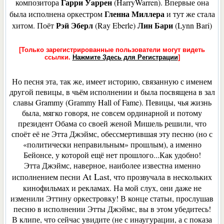
Гарри У
a
ррен
композитора
(
Harry
Warren
). Впервые она
Гленна Миллера
была исполнена оркестром
и тут же стала
Рэй Эберл
Лин Бари
хитом. Поёт
(Ray Eberle)
(Lynn Bari)
[Только зарегистрированные пользователи могут видеть
ссылки.
Нажмите Здесь для Регистрации
]
Но песня эта, так же, имеет историю, связанную с именем
другой певицы, в чьём исполнении и была посвящена в зал
славы Grammy (
Gr
а
mmy
Hall
of
Fame
). Певицы, чья жизнь
была, мягко говоря, не совсем ординарной и потому
президент Обама со своей женой Мишель решили, что
споёт её не Этта Джэймс, обессмертившая эту песню (но с
«политически неправильным» прошлым), а именно
Бейонсе, у которой ещё нет прошлого...Как удобно!
Этта Джэймс, наверное, наиболее известна именно
At
L
ast
исполнением песни
, что прозвучала в нескольких
кинофильмах и рекламах. На мой слух, они даже не
изменили Эттину оркестровку! В конце статьи, прослушав
песню в исполнении Этты Джэймс, вы в этом убедитесь!
В клипе, что сейчас увидите (не с инаугурации, а с показа