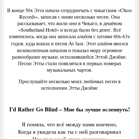
В конце 50х Этта начала сотрудничать с чикагским «Chess
Records», записав с ними несколько песен. Она
рассказывает, что жили они в Чикаго, в дешёвом
«Southerland Hotel» и всегда были без денег. Всё
изменилось, когда она записала альбом с хитами 60х-63х
At last.
годов, куда вошла и песня
Этот альбом явился
великолепным началом и показал миру огромное
разнообразие музыки, исполнявшейся Эттой Джэймс.
Песни Этты стали появляться в первых номерах
музыкальных чартов.
Прослушайте несколько моих любимых песен в
исполнении Этты Джэймс
I
'
d
Rather
Go
Blind
– Мне бы лучше ослепнуть!
Я поняла, что всё между нами кончено,
Когда я увидела как ты с ней разговаривал