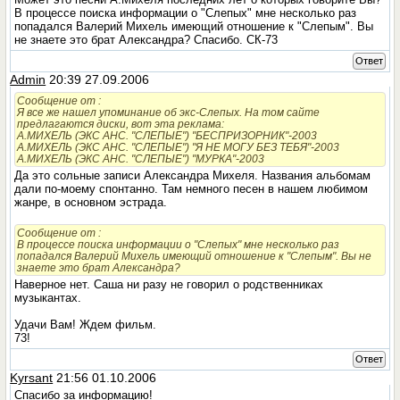
В процессе поиска информации о "Слепых" мне несколько раз
попадался Валерий Михель имеющий отношение к "Слепым". Вы
не знаете это брат Александра? Спасибо. СК-73
Ответ
Admin
20:39 27.09.2006
Сообщение от
:
Я все же нашел упоминание об экс-Слепых. На том сайте
предлагаются диски, вот эта реклама:
А.МИХЕЛЬ (ЭКС АНС. "СЛЕПЫЕ") "БЕСПРИЗОРНИК"-2003
А.МИХЕЛЬ (ЭКС АНС. "СЛЕПЫЕ") "Я НЕ МОГУ БЕЗ ТЕБЯ"-2003
А.МИХЕЛЬ (ЭКС АНС. "СЛЕПЫЕ") "МУРКА"-2003
Да это сольные записи Александра Михеля. Названия альбомам
дали по-моему спонтанно. Там немного песен в нашем любимом
жанре, в основном эстрада.
Сообщение от
:
В процессе поиска информации о "Слепых" мне несколько раз
попадался Валерий Михель имеющий отношение к "Слепым". Вы не
знаете это брат Александра?
Наверное нет. Саша ни разу не говорил о родственниках
музыкантах.
Удачи Вам! Ждем фильм.
73!
Ответ
Kyrsant
21:56 01.10.2006
Спасибо за информацию!