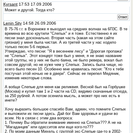
Kyrsant
17:53 17.09.2006
Может и другой. Тогда кто?
Ответ
Lenin Sity
14:58 26.09.2006
В 75-76 г.г. в Воронеже я выходил на средних волнах на 6П3С. В те
времена во всю крутили "Слепых" и я тоже. Естественно я их
песни знал досконально. Вторая часть (какая на этом сайте
грязная) у меня была чистая. А из третей части у нас ходило
только песен 5-6 первых.
Утверждаю, что песни: "Я в весеннем лесу" и "Дорогая пропажа"
не "Слепых". Этот концерт тоже был у меня, я не знаю название
этой группы, но у них не было баяна, не было ревера, вокал был
совсем другой, но не хуже чем у Слепых. Запись была чище, но
всего было песен 10. Особенно мне нравилась песня: "Кто к тебе
постучал этой ночью не в двери". Сейчас ее перепел Медяник,
изменив некоторые слова.
А вобще Слепые для меня как реликвия. Весной был на Горбушке
(Москва) и купил там 1 и 2 части на СD, видимо скачанные отсюда,
за 250 рублей. А потом осенила мысль, а может про них есть в
инете?
Хочу выразить большое спасибо Вам, админ, что помните Слепых
и выложили их песни здесь. Дай бог Вам здоровья и удачи во
всем. Но в связи с этим два вопроса:
1. Почему Вы обратили внимание именно на Слепых??? А не на
"Магаданцев" или одесситов или еще кого-то???
2. По моим данным Михель с группой экс-Слепые где-то в 2002-