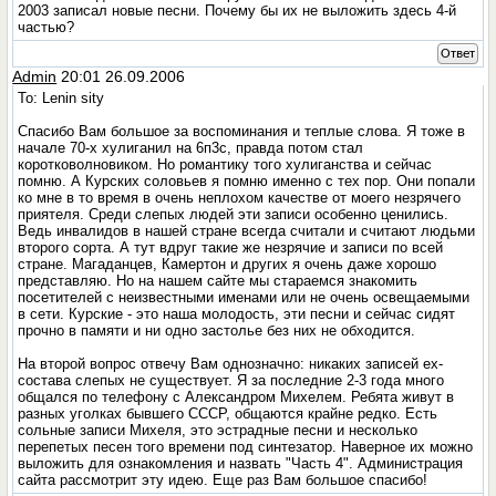
2003 записал новые песни. Почему бы их не выложить здесь 4-й
частью?
Ответ
Admin
20:01 26.09.2006
To: Lenin sity
Спасибо Вам большое за воспоминания и теплые слова. Я тоже в
начале 70-х хулиганил на 6п3с, правда потом стал
коротковолновиком. Но романтику того хулиганства и сейчас
помню. А Курских соловьев я помню именно с тех пор. Они попали
ко мне в то время в очень неплохом качестве от моего незрячего
приятеля. Среди слепых людей эти записи особенно ценились.
Ведь инвалидов в нашей стране всегда считали и считают людьми
второго сорта. А тут вдруг такие же незрячие и записи по всей
стране. Магаданцев, Камертон и других я очень даже хорошо
представляю. Но на нашем сайте мы стараемся знакомить
посетителей с неизвестными именами или не очень освещаемыми
в сети. Курские - это наша молодость, эти песни и сейчас сидят
прочно в памяти и ни одно застолье без них не обходится.
На второй вопрос отвечу Вам однозначно: никаких записей ех-
состава слепых не существует. Я за последние 2-3 года много
общался по телефону с Александром Михелем. Ребята живут в
разных уголках бывшего СССР, общаются крайне редко. Есть
сольные записи Михеля, это эстрадные песни и несколько
перепетых песен того времени под синтезатор. Наверное их можно
выложить для ознакомления и назвать "Часть 4". Администрация
сайта рассмотрит эту идею. Еще раз Вам большое спасибо!