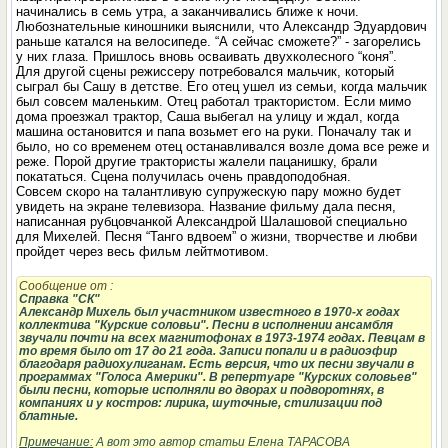
начинались в семь утра, а заканчивались ближе к ночи.
Любознательные киношники выяснили, что Александр Эдуардович
раньше катался на велосипеде. “А сейчас сможете?” - загорелись
у них глаза. Пришлось вновь осваивать двухколесного “коня”.
Для другой сцены режиссеру потребовался мальчик, который
сыграл бы Сашу в детстве. Его отец ушел из семьи, когда мальчик
был совсем маленьким. Отец работал трактористом. Если мимо
дома проезжал трактор, Саша выбегал на улицу и ждал, когда
машина остановится и папа возьмет его на руки. Поначалу так и
было, но со временем отец останавливался возле дома все реже и
реже. Порой другие трактористы жалели пацанишку, брали
покататься. Сцена получилась очень правдоподобная.
Совсем скоро на талантливую супружескую пару можно будет
увидеть на экране телевизора. Название фильму дала песня,
написанная рубцовчанкой Александрой Шалашовой специально
для Михелей. Песня “Танго вдвоем” о жизни, творчестве и любви
пройдет через весь фильм лейтмотивом.
Сообщение от
:
Справка "СК"
Александр Михель был участником известного в 1970-х годах
коллектива "Курские соловьи". Песни в исполнении ансамбля
звучали почти на всех магнитофонах в 1973-1974 годах. Певцам в
то время было от 17 до 21 года. Записи попали и в радиоэфир
благодаря радиохулиганам. Есть версия, что их песни звучали в
программах "Голоса Америки". В репертуаре "Курских соловьев"
были песни, которые исполняли во дворах и подворотнях, в
компаниях и у костров: лирика, шуточные, стилизации под
блатные.
Примечание:
А вот это автор статьи Елена ТАРАСОВА