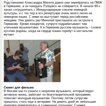
Родственники Александра Михеля давно уже перебрались на ПМЖ
в Германию, а он покидать Рубцовск не собирается. В начале 90-х
начал сотрудничать с Международным союзом немецкой
культуры, и с тех пор в его репертуаре очень много песен на
немецком языке. С ними он выступает перед российскими
немцами. Уже девять раз Михелей приглашали на гастроли в
Германию. Кроме концертов, супруги подрабатывают там
уличными музыкантами. А в Германии русские музыканты - словно
кусочек родины, когда на сердце кошки скребут и ностальгия
мучает.
Сюжет для фильма
В Москве как-то узнали о незрячем музыканте, который ведет
активную жизнь, работает по благотворительной программе,
помогает молодым музыкантам. Поэтому летом супругам
пришлось стать еще и актерами. На девять дней их небольшая
квартира превратилась в съемочную площадку. Съемки