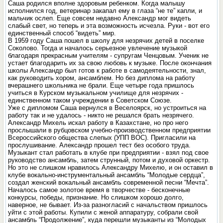
Саша родился вполне здоровым ребенком. Когда малышу
исполнился год, ветеринар закапал ему в глаза “не те” капли, и
мальчик ослеп. Еще совсем недавно Александр мог видеть
слабый свет, но теперь и эта возможность исчезла. Руки - вот его
единственный способ “видеть” мир.
В 1959 году Саша пошел в школу для незрячих детей в поселке
Соколово. Тогда и началось серьезное увлечение музыкой
благодаря прекрасным учителям - супругам Ченцовым. Ученик не
устает благодарить их за свою любовь к музыке. После окончания
школы Александр был готов к работе в самодеятельности, знал,
как руководить хором, ансамблем. Но без диплома на работу
вчерашнего школьника не брали. Еще четыре года пришлось
учиться в Курском музыкальном училище для незрячих -
единственном таком учреждении в Советском Союзе.
Уже с дипломом Саша вернулся в Веселоярск, но устроиться на
работу так и не удалось - никто не решался брать незрячего.
Александр Михель искал работу в Казахстане, но про него
прослышали в рубцовском учебно-производственном предприятии
Всероссийского общества слепых (УПП ВОС). Пригласили на
прослушивание. Александр прошел тест без особого труда.
Музыкант стал работать в клубе при предприятии - взял под свое
руководство ансамбль, затем струнный, потом и духовой оркестр.
Но это не слишком нравилось Александру Михелю, и он оставил в
клубе вокально-инструментальный ансамбль “Молодые сердца”,
создал женский вокальный ансамбль современной песни “Мечта”.
Началось самое золотое время в творчестве - бесконечные
конкурсы, победы, признание. Но слишком хорошо долго,
наверное, не бывает. Из-за разногласий с начальством пришлось
уйти с этой работы. Купили с женой аппаратуру, собрали свой
ансамбль “Продолжение”, куда перешли музыканты из “Молодых