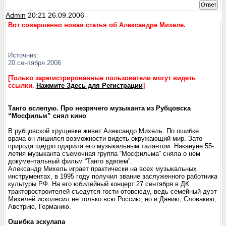
Ответ
Admin
20:21 26.09.2006
Вот совершенно новая статья об Александре Михеле.
Источник:
20 сентября 2006
[Только зарегистрированные пользователи могут видеть
ссылки.
Нажмите Здесь для Регистрации
]
Танго вслепую. Про незрячего музыканта из Рубцовска
“Мосфильм” снял кино
В рубцовской хрущевке живет Александр Михель. По ошибке
врача он лишился возможности видеть окружающий мир. Зато
природа щедро одарила его музыкальным талантом. Накануне 55-
летия музыканта съемочная группа “Мосфильма” сняла о нем
документальный фильм “Танго вдвоем”.
Александр Михель играет практически на всех музыкальных
инструментах, в 1995 году получил звание заслуженного работника
культуры РФ. На его юбилейный концерт 27 сентября в ДК
тракторостроителей съедутся гости отовсюду, ведь семейный дуэт
Михелей исколесил не только всю Россию, но и Данию, Словакию,
Австрию, Германию.
Ошибка эскулапа