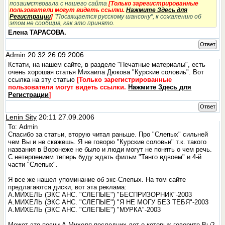
позаимствовала с нашего сайта
[Только зарегистрированные
пользователи могут видеть ссылки.
Нажмите Здесь для
Регистрации
]
"Посвящается русскому шансону", к сожалению об
этом не сообщив, как это принято.
Елена ТАРАСОВА.
Ответ
Admin
20:32 26.09.2006
Кстати, на нашем сайте, в разделе "Печатные материалы", есть
очень хорошая статья Михаила Дюкова "Курские соловиь". Вот
ссылка на эту статью
[Только зарегистрированные
пользователи могут видеть ссылки.
Нажмите Здесь для
Регистрации
]
Ответ
Lenin Sity
20:11 27.09.2006
То: Admin
Спасибо за статьи, вторую читал раньше. Про "Слепых" сильней
чем Вы и не скажешь. Я не говорю "Курские соловьи" т.к. такого
названия в Воронеже не было и люди могут не понять о чем речь.
С нетерпением теперь буду ждать фильм "Танго вдвоем" и 4-й
части "Слепых".
Я все же нашел упоминание об экс-Слепых. На том сайте
предлагаются диски, вот эта реклама:
А.МИХЕЛЬ (ЭКС АНС. "СЛЕПЫЕ") "БЕСПРИЗОРНИК"-2003
А.МИХЕЛЬ (ЭКС АНС. "СЛЕПЫЕ") "Я НЕ МОГУ БЕЗ ТЕБЯ"-2003
А.МИХЕЛЬ (ЭКС АНС. "СЛЕПЫЕ") "МУРКА"-2003
Может это песни А.Михеля последних лет о которых говорите Вы?