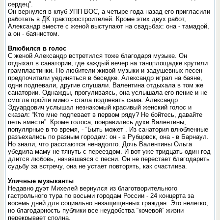
сердец”.
Он вернулся в клуб УПП ВОС, а четыре года назад его пригласили
работать в ДК тракторостроителей. Кроме этих двух работ,
Александр вместе с женой выступают на свадьбах: она - тамадой,
а он - баянистом.
Влюбился в голос
С женой Александр встретился тоже благодаря музыке. Он
отдыхал в санатории, где каждый вечер на танцплощадке крутили
грампластинки. Но любители живой музыки и задушевных песен
предпочитали уединяться в беседке. Александр играл на баяне,
одни подпевали, другие слушали. Валентина отдыхала в том же
санатории. Однажды, прогуливаясь, она услышала его пение и не
смогла пройти мимо - стала подпевать сама. Александр
Эдуардович услышал незнакомый красивый женский голос и
сказал: “Кто мне подпевает в первом ряду? Не бойтесь, давайте
петь вместе”. Кроме голоса, понравились духи Валентины,
популярные в то время, - “Быть может”. Из санатория влюбленные
разъехались по разным городам: он - в Рубцовск, она - в Барнаул.
Но знали, что расстаются ненадолго. Дочь Валентины Ольга
убедила маму не тянуть с переездом. И вот уже тридцать один год
длится любовь, начавшаяся с песни. Он не перестает благодарить
судьбу за встречу, она не устает повторять, как счастлива.
Уличные музыканты
Недавно дуэт Михелей вернулся из благотворительного
гастрольного тура по восьми городам России - 24 концерта за
восемь дней для социально незащищенных граждан. Это нелегко,
но благодарность публики все неудобства “кочевой” жизни
перекрывает сполна.