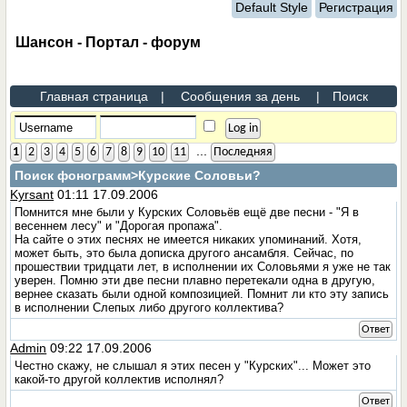
Default Style
Регистрация
Шансон - Портал - форум
Главная страница
|
Сообщения за день
|
Поиск
...
1
2
3
4
5
6
7
8
9
10
11
Последняя
Поиск фонограмм
>Курские Соловьи?
Kyrsant
01:11 17.09.2006
Помнится мне были у Курских Соловьёв ещё две песни - "Я в
весеннем лесу" и "Дорогая пропажа".
На сайте о этих песнях не имеется никаких упоминаний. Хотя,
может быть, это была дописка другого ансамбля. Сейчас, по
прошествии тридцати лет, в исполнении их Соловьями я уже не так
уверен. Помню эти две песни плавно перетекали одна в другую,
вернее сказать были одной композицией. Помнит ли кто эту запись
в исполнении Слепых либо другого коллектива?
Ответ
Admin
09:22 17.09.2006
Честно скажу, не слышал я этих песен у "Курских"... Может это
какой-то другой коллектив исполнял?
Ответ