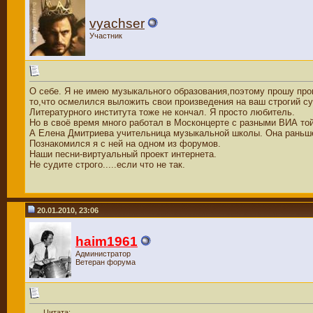
vyachser
Участник
О себе. Я не имею музыкального образования,поэтому прошу про
то,что осмелился выложить свои произведения на ваш строгий су
Литературного института тоже не кончал. Я просто любитель.
Но в своё время много работал в Москонцерте с разными ВИА той
А Елена Дмитриева учительница музыкальной школы. Она раньше 
Познакомился я с ней на одном из форумов.
Наши песни-виртуальный проект интернета.
Не судите строго.....если что не так.
20.01.2010, 23:06
haim1961
Администратор
Ветеран форума
Цитата: