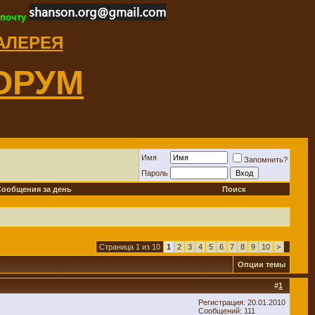
 почту
ГАЛЕРЕЯ
ОРУМ
Имя
Запомнить?
Пароль
Сообщения за день
Поиск
Страница 1 из 10
1
2
3
4
5
6
7
8
9
10
>
Опции темы
#
1
Регистрация: 20.01.2010
Сообщений: 111