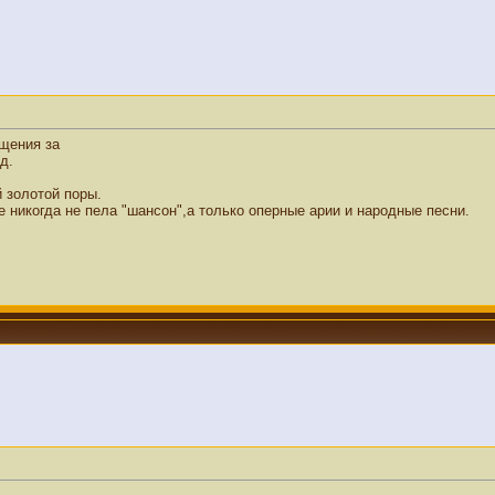
щения за
д.
 золотой поры.
никогда не пела "шансон",а только оперные арии и народные песни.