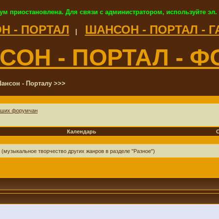
ум приостановлена. Для связи с администратором, используйте эл.
Н - ПОРТАЛ
ШАНСОН - ПОРТАЛ - 
|
СОН - ПОРТАЛ - Ф
ансон - Порталу >>>
аших форумчан
Календарь
 (музыкальное творчество других жанров в разделе "Разное")