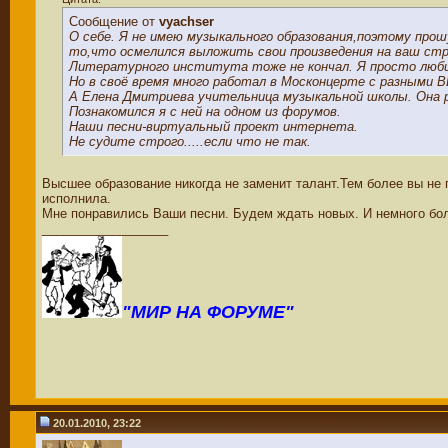
Сообщение от
vyachser
О себе. Я не имею музыкального образования,поэтому прош
то,что осмелился выложить свои произведения на ваш стр
Литературного института тоже не кончал. Я просто люб
Но в своё время много работал в Москонцерте с разными 
А Елена Дмитриева учительница музыкальной школы. Она ра
Познакомился я с ней на одном из форумов.
Наши песни-виртуальный проект интернета.
Не судите строго.....если что не так.
Высшее образование никогда не заменит талант.Тем более вы не
исполнила.
Мне понравились Ваши песни. Будем ждать новых. И немного боле
__________________
"МИР НА ФОРУМЕ"
20.01.2010, 23:22