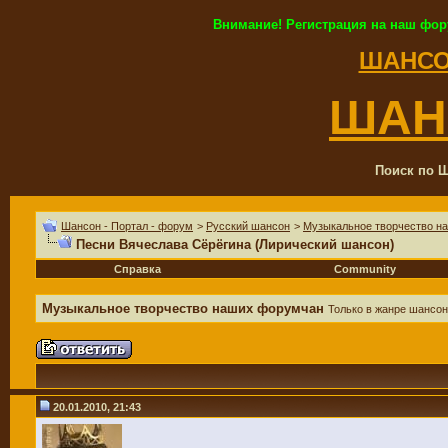
Внимание! Регистрация на наш фор
ШАНСО
ШАН
Поиск по Ш
Шансон - Портал - форум
>
Русский шансон
>
Музыкальное творчество н
Песни Вячеслава Сёрёгина (Лирический шансон)
Справка
Community
Музыкальное творчество наших форумчан
Только в жанре шансон
20.01.2010, 21:43