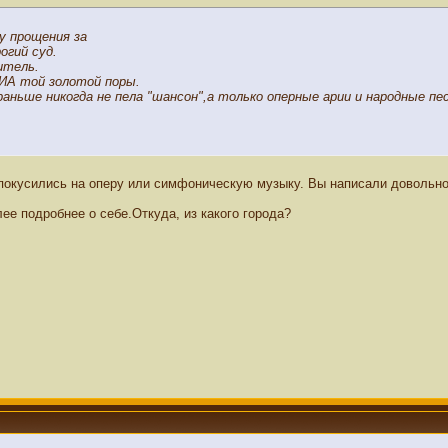
у прощения за
огий суд.
итель.
ВИА той золотой поры.
ньше никогда не пела "шансон",а только оперные арии и народные пес
 покусились на оперу или симфоническую музыку. Вы написали довольн
е подробнее о себе.Откуда, из какого города?