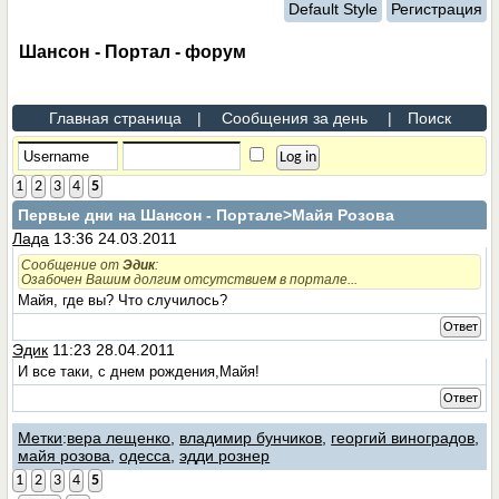
Default Style
Регистрация
Шансон - Портал - форум
Главная страница
|
Сообщения за день
|
Поиск
1
2
3
4
5
Первые дни на Шансон - Портале
>Майя Розова
Лада
13:36 24.03.2011
Сообщение от
Эдик
:
Озабочен Вашим долгим отсутствием в портале...
Майя, где вы? Что случилось?
Ответ
Эдик
11:23 28.04.2011
И все таки, с днем рождения,Майя!
Ответ
Метки
:
вера лещенко
,
владимир бунчиков
,
георгий виноградов
,
майя розова
,
одесса
,
эдди рознер
1
2
3
4
5