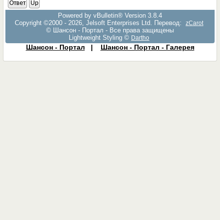
Ответ
Up
Powered by vBulletin® Version 3.8.4
Copyright ©2000 - 2026, Jelsoft Enterprises Ltd. Перевод:
zCarot
© Шансон - Портал - Все права защищены
Lightweight Styling ©
Dartho
Шансон - Портал
|
Шансон - Портал - Галерея