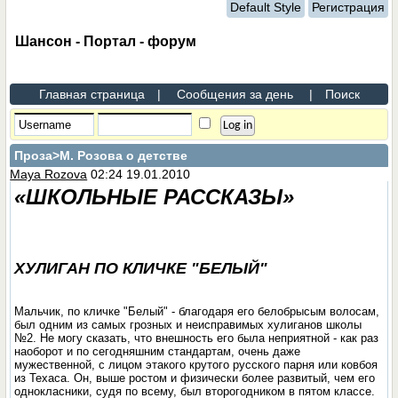
Default Style
Регистрация
Шансон - Портал - форум
Главная страница
|
Сообщения за день
|
Поиск
Проза
>М. Розова о детстве
Maya Rozova
02:24 19.01.2010
«ШКОЛЬНЫЕ РАССКАЗЫ»
ХУЛИГАН ПО КЛИЧКЕ "БЕЛЫЙ"
Мальчик, по кличке "Белый" - благодаря его белобрысым волосам,
был одним из самых грозных и неисправимых хулиганов школы
№2. Hе могу сказать, что внешность его была неприятной - как раз
наоборот и по сегодняшним стандартам, очень даже
мужественной, с лицом этакого крутого русского парня или ковбоя
из Техаса. Он, выше ростом и физически более развитый, чем его
однокласники, судя по всему, был второгодником в пятом классе.