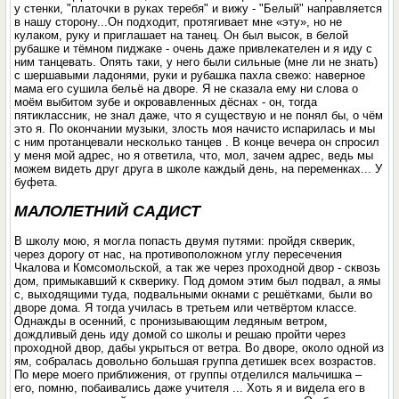
у стенки, "платочки в руках теребя" и вижу - "Белый" направляется
в нашу сторону...Он подходит, протягивает мне «эту», но не
кулаком, руку и приглашает на танец. Он был высок, в белой
рубашке и тёмном пиджаке - очень даже привлекателен и я иду с
ним танцевать. Опять таки, у него были сильные (мне ли не знать)
с шершавыми ладонями, руки и рубашка пахла свежо: наверное
мама его сушила бельё на дворе. Я не сказала ему ни слова о
моём выбитом зубе и окровавленных дёснах - он, тогда
пятиклассник, не знал даже, что я существую и не понял бы, о чём
это я. По окончании музыки, злость моя начисто испарилась и мы
с ним протанцевали несколько танцев . В конце вечера он спросил
у меня мой адрес, но я ответила, что, мол, зачем адрес, ведь мы
можем видеть друг друга в школе каждый день, на переменках... У
буфета.
МАЛОЛЕТНИЙ САДИСТ
В школу мою, я могла попасть двумя путями: пройдя скверик,
через дорогу от нас, на противоположном углу пересечения
Чкалова и Комсомольской, а так же через проходной двор - сквозь
дом, примыкавший к скверику. Под домом этим был подвал, а ямы
с, выходящими туда, подвальными окнами с решётками, были во
дворе дома. Я тогда училась в третьем или четвёртом классе.
Однажды в осенний, с пронизывающим ледяным ветром,
дождливый день иду домой со школы и решаю пройти через
проходной двор, дабы укрыться от ветра. Во дворе, около одной из
ям, собралась довольно большая группа детишек всех возрастов.
По мере моего приближения, от группы отделился мальчишка –
его, помню, побаивались даже учителя ... Хоть я и видела его в