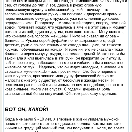
школе почти каждый день, но никогда - смеющимся. Он был хмур и
сер, от головы до пят. И вот, держа в руках огромную
алюминиевую кружку с обломанной ручкой – почему – то
запомнила обломанную ручку - он побежал к дворовому крану и
через несколько секунд, с кружкой, уже наполненной до краёв,
вернулся к яме. Я подхожу... Малолетний садист, сверху, ледяной
водой, поливает кошку, что укрылась в яме и в этот самый момент
рожает и из неё, один за другим, вылезают котята...Могу сказать,
что кричала она голосом женщины! Никто не сказал ни слова –
боялись ... Рукава серой фуфайки почти закрывали его, ещё
детские, руки с покрасневшими от холода пальцами, от тяжести
кружки, побелевшими на концах. Я тоже ничего не сказала - тоже
боялась и через минуту, рыдая, поплелась домой. Может если бы
закричала я или вцепилась в эти руки, он прекратил бы пытку и,
забыв про кошку, набросился на меня и избавила бы я несчастное
животное от мук... Надеюсь, что он издох молодым, в неволе и в
страшных мучениях...Б – же, прости меня! Это было первое в
жизни чувство, пронзившее мою душу физической болью от
жалости к живому существу, от бессилия и жажды мести. Я
несколько раз в своей жизни испытала нечто подобное, но во сто
крат сильнее, много лет спустя. С годами, душевная боль
становится всё более ощутимой. Об этом расскажу отдельно.
ВОТ ОН, КАКОЙ!
Когда мне было 9 - 10 лет, я впервые в жизни увидела мужской
пенис в свете яркого летнего одесского солнца. Как вы помните,
книжки на грядущий учебный год, мы получали в школе, во время