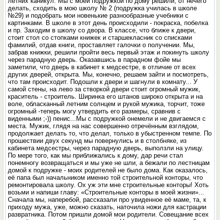
летних каникул. Мы с моей подружкой по дому решили, от нечего
делать, сходить в мою школу № 2 (подружка училась в школе
№29) и подобрать мои новенькие разнообразные учебники с
картинками. В школе в этот день происходили - покраска, побелка
и пр. Заходим в школу со двора. В классе, что ближе к двери,
стоит стол со стопками книжек и старшекласник со списками
фамилий, отдав книги, проставляет галочки о получении. Мы,
забрав книжки, решили пройти весь первый этаж и покинуть школу
через парадную дверь. Оказавшись в парадном фойе мы
заметили, что дверь в кабинет к медсестре, в отличие от всех
других дверей, открыта. Мы, конечно, решаем зайти и посмотреть,
что там происходит. Подошли к двери и шагнули в комнату... У
самой стены, на лево за створкой двери стоит огромный мужик,
краситель - строитель. Ширинка его штанов широко открыта и на
воле, обласканный летним солнцем и рукой мужика, торчит, тоже
огромный -теперь могу утвердить его размеры, сравнив с
виденными ;-)) пенис...Мы с подружкой онемели и не двигаемся с
места. Мужик, глядя на нас совершенно отречённым взглядом,
продолжает делать то, что делал, только в убыстренном темпе. По
прошествии двух секунд мы повернулись и в столбняке, из
кабинета медсестры, через парадную дверь, выползли на улицу.
По мере того, как мы приближались к дому, дар речи стал
понемногу возвращаться и мы уже не шли, а бежали по лестницам
домой к подружке - моих родителей не было дома. Как оказалось,
её папа был начальником именно той строительной конторы, что
ремонтировала школу. Ох уж эти мне строительные конторы! Хоть
возьми и напиши главу: «Строительные конторы в моей жизни»...
Сначала мы, наперебой, рассказали про увиденное её маме, та, к
приходу мужа, уже, можно сказать, наточила ножи для кастрации
развратника. Потом пришли домой мои родители. Совещание всех