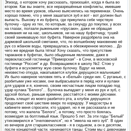
Эпизод, о котором хочу рассказать, произошёл, когда я была во
втором. Как вы знаете, все неразрешённые конфликты, имевшие
место во время уроков, обычно выяснялись на переменках. Очень
хорошо помню, что у меня зашатался зуб и вот - вот должен был
выпасть. Выхожу я из буфета, где прикупила себе черствую
булочку - одну из тех, по которым, за секунду до покупки, у всех
на глазах, ползали рыженькие «прусаки», даже не обращая
внимания ни на нас, школьников, ни на нашу буфетчицу, тушей
своей занимaвшyю пол буфета. Наверное раздобрела она на
дармовой школьной сметанке, что, по волшебному мановению её
рук со жбаном воды, превращалась в обезжиренное молоко... До
чего же вредная была тётка! Хочу сказать, что присутствие
тараканов в буфетах, было обыденным явлением, даже в
первоклассной гостинице "Приморская" - в Сочи, в московской
гостинице "Россия" и др. Возвращаемся в школу №2. Cтою y
буфета и всухомятку жую свою булочку. Вдруг на меня,
неизвестно откуда, накатывается клубок дерущихся мальчишек!
Их было наверное человек пять и «Белый» среди них. С руганью, с
разбитыми уже носами, они выбрасывали в перёд ноги и кулаки
для ударов и я, конечно, своим несчастным лицом попадаю под
удар кулака "Белого"... Булочка выпадает у меня из рук и зуб, с
адской болью, раньше времени, расстаётся с моими дёснами.
Кровь хлещет из моего разбитого рта, а клубок дерущихся
продолжет своё шествие вверх по коридору. У медсестры в
кабинете меня спросили, кто ударил, но я нe рассказала и не
потому, что жалела "Белого", а потому, что просто боялась
возмездия за болтливый язык. Прошло 5 лет. За эти годы "Белый"
утихомирился и "очеловечился", но я "имела на него зуб". B один
из вечеров для старшеклассников - я в седьмом, а он в десятом,
после концертной части, начинаются танцы. Стоим мы с девочками