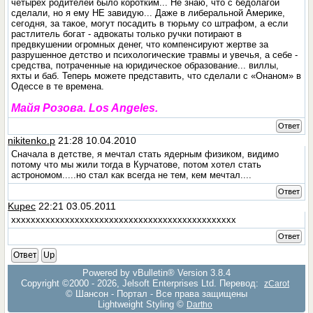
четырёх родителей было коротким... Не знаю, что с бедолагой
сделали, но я ему НE завидую... Даже в либеральной Америке,
сегодня, за такое, могут посадить в тюрьму со штрафом, а если
растлитель богат - адвокаты только ручки потирают в
предвкушении огромных денег, что компенсируют жертве за
разрушенное детство и психологические травмы и увечья, а себе -
средства, потраченные на юридическое образование... виллы,
яхты и баб. Теперь можете представить, что сделали с «Онаном» в
Одессе в те времена.
Майя Розова. Los Angeles.
Ответ
nikitenko.p
21:28 10.04.2010
Сначала в детстве, я мечтал стать ядерным физиком, видимо
потому что мы жили тогда в Курчатове, потом хотел стать
астрономом.....но стал как всегда не тем, кем мечтал....
Ответ
Kupec
22:21 03.05.2011
хххххххххххххххххххххххххххххххххххххххххххххх
Ответ
Ответ
Up
Powered by vBulletin® Version 3.8.4
Copyright ©2000 - 2026, Jelsoft Enterprises Ltd. Перевод:
zCarot
© Шансон - Портал - Все права защищены
Lightweight Styling ©
Dartho