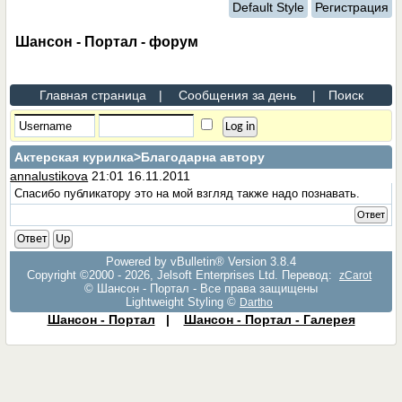
Default Style
Регистрация
Шансон - Портал - форум
Главная страница
|
Сообщения за день
|
Поиск
Актерская курилка
>Благодарна автору
annalustikova
21:01 16.11.2011
Спасибо публикатору это на мой взгляд также надо познавать.
Ответ
Ответ
Up
Powered by vBulletin® Version 3.8.4
Copyright ©2000 - 2026, Jelsoft Enterprises Ltd. Перевод:
zCarot
© Шансон - Портал - Все права защищены
Lightweight Styling ©
Dartho
Шансон - Портал
|
Шансон - Портал - Галерея