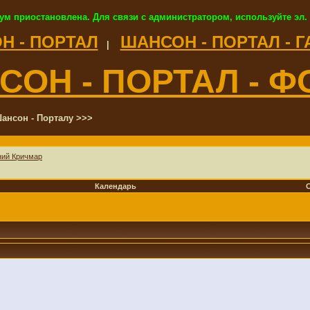
ум приостановлена. Для связи с администратором, используйте эл.
Н - ПОРТАЛ
ШАНСОН - ПОРТАЛ - 
|
СОН - ПОРТАЛ - Ф
ансон - Порталу >>>
ний Кричмар
Календарь