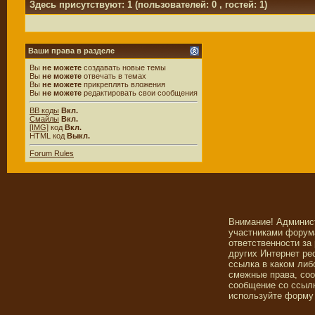
Здесь присутствуют: 1
(пользователей: 0 , гостей: 1)
Ваши права в разделе
Вы
не можете
создавать новые темы
Вы
не можете
отвечать в темах
Вы
не можете
прикреплять вложения
Вы
не можете
редактировать свои сообщения
BB коды
Вкл.
Смайлы
Вкл.
[IMG]
код
Вкл.
HTML код
Выкл.
Forum Rules
Внимание! Админис
участниками форума
ответственности за
других Интернет ре
ссылка в каком либ
смежные права, со
сообщение со ссылк
используйте форму 