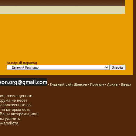
Быстрый переход
-
Главный сайт Шансон - Портала
-
Архив
-
Вверх
ния, размещенные
орума не несет
асположенные на
 на который есть
 Ваши авторские или
вы удалить
ожалуйста