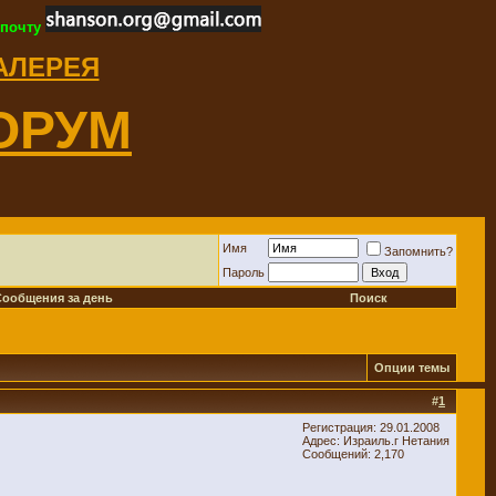
 почту
ГАЛЕРЕЯ
ОРУМ
Имя
Запомнить?
Пароль
Сообщения за день
Поиск
Опции темы
#
1
Регистрация: 29.01.2008
Адрес: Израиль.г Нетания
Сообщений: 2,170