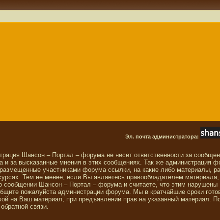
Эл. почта администратора:
трация Шансон – Портал – форума не несет ответственности за сообще
 и за высказанные мнения в этих сообщениях. Так же администрация ф
 размещенные участниками форума ссылки, на какие либо материалы, р
сурсах. Тем не менее, если Вы являетесь правообладателем материала,
о сообщении Шансон – Портал – форума и считаете, что этим нарушены
общите пожалуйста администрации форума. Мы в кратчайшие сроки гото
ой на Ваш материал, при предъявлении прав на указанный материал. П
обратной связи.