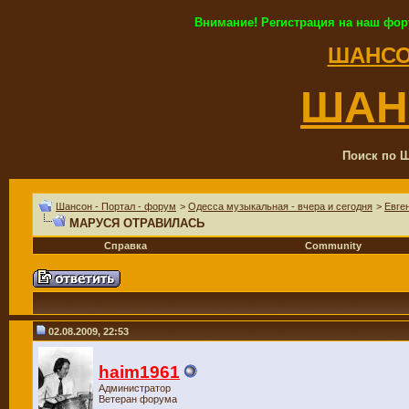
Внимание! Регистрация на наш фор
ШАНСО
ШАН
Поиск по Ш
Шансон - Портал - форум
>
Одесса музыкальная - вчера и сегодня
>
Евге
МАРУСЯ ОТРАВИЛАСЬ
Справка
Community
02.08.2009, 22:53
haim1961
Администратор
Ветеран форума