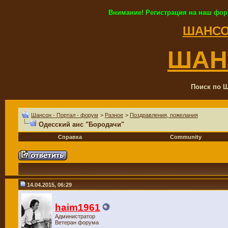
Внимание! Регистрация на наш фор
ШАНСО
ШАН
Поиск по Ш
Шансон - Портал - форум
>
Разное
>
Поздравления, пожелания
Одесский анс "Бородачи"
Справка
Community
14.04.2015, 06:29
haim1961
Администратор
Ветеран форума