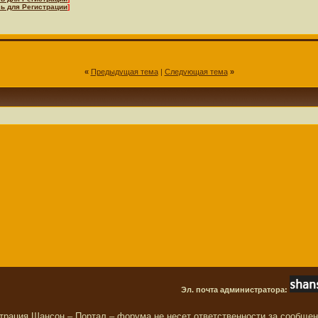
ь для Регистрации
]
«
Предыдущая тема
|
Следующая тема
»
Эл. почта администратора:
трация Шансон – Портал – форума не несет ответственности за сообще