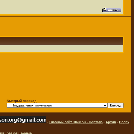
Быстрый переход
-
Главный сайт Шансон - Портала
-
Архив
-
Вверх
ния, размещенные