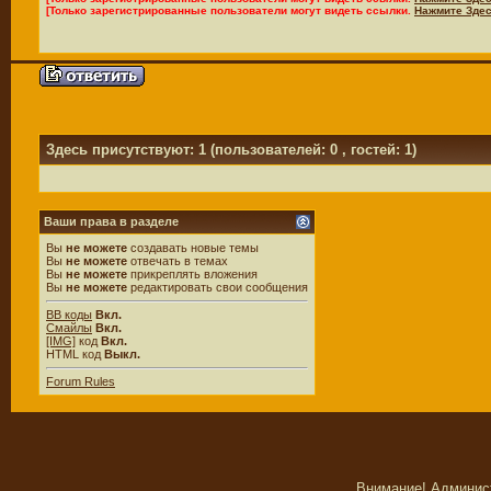
[Только зарегистрированные пользователи могут видеть ссылки.
Нажмите Здес
Здесь присутствуют: 1
(пользователей: 0 , гостей: 1)
Ваши права в разделе
Вы
не можете
создавать новые темы
Вы
не можете
отвечать в темах
Вы
не можете
прикреплять вложения
Вы
не можете
редактировать свои сообщения
BB коды
Вкл.
Смайлы
Вкл.
[IMG]
код
Вкл.
HTML код
Выкл.
Forum Rules
Внимание! Админис