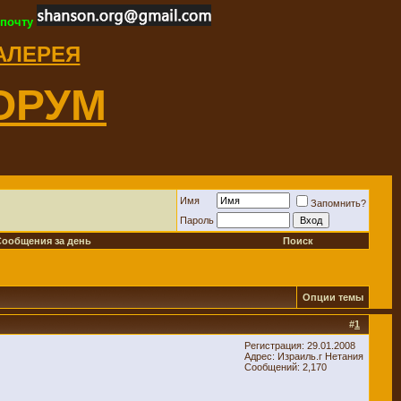
 почту
ГАЛЕРЕЯ
ОРУМ
Имя
Запомнить?
Пароль
Сообщения за день
Поиск
Опции темы
#
1
Регистрация: 29.01.2008
Адрес: Израиль.г Нетания
Сообщений: 2,170