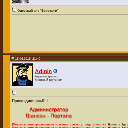
Одесский анс "Бородачи"
15.04.2015, 21:40
Admin
Администратор
Местный труженик
Присоединяюсь!!!!!
__________________
[Только зарегистрированные пользователи могут видеть ссылки.
Нажмите Здес
[Только зарегистрированные пользователи могут видеть ссылки.
Нажмите Здес