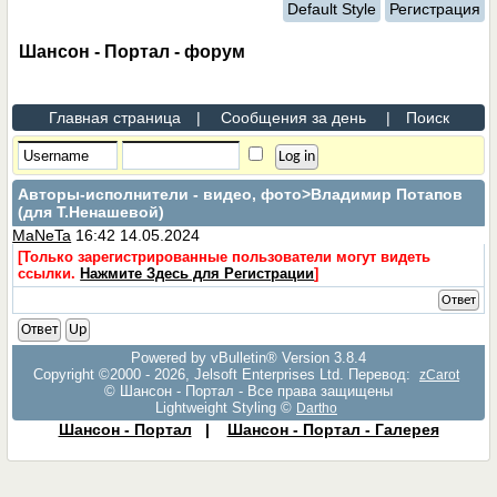
Default Style
Регистрация
Шансон - Портал - форум
Главная страница
|
Сообщения за день
|
Поиск
Авторы-исполнители - видео, фото
>Владимир Потапов
(для Т.Ненашевой)
MaNeTa
16:42 14.05.2024
[Только зарегистрированные пользователи могут видеть
ссылки.
Нажмите Здесь для Регистрации
]
Ответ
Ответ
Up
Powered by vBulletin® Version 3.8.4
Copyright ©2000 - 2026, Jelsoft Enterprises Ltd. Перевод:
zCarot
© Шансон - Портал - Все права защищены
Lightweight Styling ©
Dartho
Шансон - Портал
|
Шансон - Портал - Галерея