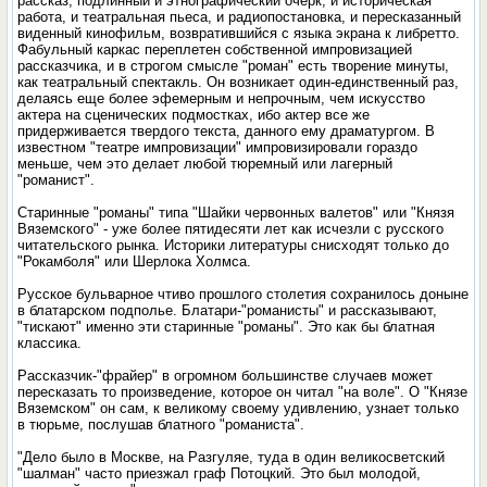
рассказ, подлинный и этнографический очерк, и историческая
работа, и театральная пьеса, и радиопостановка, и пересказанный
виденный кинофильм, возвратившийся с языка экрана к либретто.
Фабульный каркас переплетен собственной импровизацией
рассказчика, и в строгом смысле "роман" есть творение минуты,
как театральный спектакль. Он возникает один-единственный раз,
делаясь еще более эфемерным и непрочным, чем искусство
актера на сценических подмостках, ибо актер все же
придерживается твердого текста, данного ему драматургом. В
известном "театре импровизации" импровизировали гораздо
меньше, чем это делает любой тюремный или лагерный
"романист".
Старинные "романы" типа "Шайки червонных валетов" или "Князя
Вяземского" - уже более пятидесяти лет как исчезли с русского
читательского рынка. Историки литературы снисходят только до
"Рокамболя" или Шерлока Холмса.
Русское бульварное чтиво прошлого столетия сохранилось доныне
в блатарском подполье. Блатари-"романисты" и рассказывают,
"тискают" именно эти старинные "романы". Это как бы блатная
классика.
Рассказчик-"фрайер" в огромном большинстве случаев может
пересказать то произведение, которое он читал "на воле". О "Князе
Вяземском" он сам, к великому своему удивлению, узнает только
в тюрьме, послушав блатного "романиста".
"Дело было в Москве, на Разгуляе, туда в один великосветский
"шалман" часто приезжал граф Потоцкий. Это был молодой,