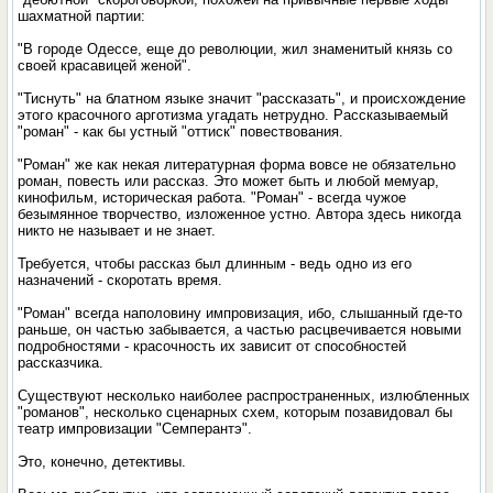
шахматной партии:
"В городе Одессе, еще до революции, жил знаменитый князь со
своей красавицей женой".
"Тиснуть" на блатном языке значит "рассказать", и происхождение
этого красочного арготизма угадать нетрудно. Рассказываемый
"роман" - как бы устный "оттиск" повествования.
"Роман" же как некая литературная форма вовсе не обязательно
роман, повесть или рассказ. Это может быть и любой мемуар,
кинофильм, историческая работа. "Роман" - всегда чужое
безымянное творчество, изложенное устно. Автора здесь никогда
никто не называет и не знает.
Требуется, чтобы рассказ был длинным - ведь одно из его
назначений - скоротать время.
"Роман" всегда наполовину импровизация, ибо, слышанный где-то
раньше, он частью забывается, а частью расцвечивается новыми
подробностями - красочность их зависит от способностей
рассказчика.
Существуют несколько наиболее распространенных, излюбленных
"романов", несколько сценарных схем, которым позавидовал бы
театр импровизации "Семперантэ".
Это, конечно, детективы.