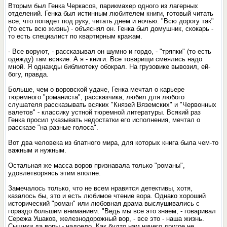
Вторым был Генка Черкасов, парикмахер одного из лагерных
отделений. Генка был истинным любителем книги, готовый читать
все, что попадет под руку, читать днем и ночью. "Всю дорогу так"
(то есть всю жизнь) - объяснял он. Генка был домушник, скокарь -
то есть специалист по квартирным кражам.
- Все воруют, - рассказывал он шумно и гордо, - "тряпки" (то есть
одежду) там всякие. А я - книги. Все товарищи смеялись надо
мной. Я однажды библиотеку обокрал. На грузовике вывозил, ей-
богу, правда.
Больше, чем о воровской удаче, Генка мечтал о карьере
тюремного "романиста", рассказчика, любил для любого
слушателя рассказывать всяких "Князей Вяземских" и "Червонных
валетов" - классику устной тюремной литературы. Всякий раз
Генка просил указывать недостатки его исполнения, мечтал о
рассказе "на разные голоса".
Вот два человека из блатного мира, для которых книга была чем-то
важным и нужным.
Остальная же масса воров признавала только "романы",
удовлетворяясь этим вполне.
Замечалось только, что не всем нравятся детективы, хотя,
казалось бы, это и есть любимое чтение вора. Однако хороший
исторический "роман" или любовная драма выслушивались с
гораздо большим вниманием. "Ведь мы все это знаем, - говаривал
Сережа Ушаков, железнодорожный вор, - все это - наша жизнь.
Сыщики да воры - надоело. Как будто нам ничего другое не