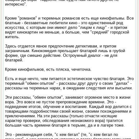
интересно".
Кроме "романов" и тюремных романсов есть еще кинофильмы. Все
блатные - беззаветные любители кино - это единственный род
искусства, с которым они имеют дело "лицом к лицу" - и притом
видят кинокартин не меньше, а больше, чем "средний" городской
житель.
Здесь отдается явное предпочтение детективам, и притом
заграничным. Кинокомедия прельщает блатарей лишь в грубой
форме, где смешно действие. Остроумный диалог - не для
блатарей.
Кроме кинофильмов, есть пляска, чечеточка.
Есть и еще нечто, чем питается эстетическое чувство блатаря. Это
тюремный "обмен опытом" - рассказы друг другу о своих "делах" -
рассказы на тюремных нарах, в ожидании следствия или высылки.
Эти рассказы, "обмен опытом", занимают огромное место в жизни
вора. Это вовсе не пустое препровождение времени. Это -
подведение итогов, обучение и воспитание. Каждый вор делится с
товарищами подробностями своей жизни, своими похождениями и
приключениями. На эти рассказы (только отчасти носящие
характер проверки, обследования незнакомого вора) тратится
большая часть времени блатаря в тюрьме, да и в лагере тоже.
Это - рекомендация себя, "с кем бегал" (те, "с кем бегал по