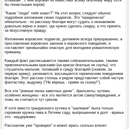
огонькам", с кем воровал из известных всему блатному миру хотя
бы понаслышке воров).
"Какие "люди" тебя знают?" На этот вопрос следует обычно
подробное изложение своих подвигов. Это "юридически"
обязательно - по рассказу блатари могут судить о незнакомом
довольно верно и знают, где нужно сделать скидку, а что принять
за безусловную правду.
Изложение воровских подвигов, делаемое всегда приукрашенно, в
прославление воровских законов и воровского поведения, и
составляет чрезвычайно опасную для молодежи романтическую
приманку.
Каждый факт расписывается такими соблазнительными, такими
привлекательными красками (на краски блатные не скупы), что
слушатель-мальчик, попавший в среду блатарей (скажем, за
первую кражу), увлекается, восхищается героическим поведением
блатаря. Этот рассказ сплошь и рядом представляет собой чистую
фантастику, выдумку ("Не веришь - прими за сказку!").
Все эти "ровные пачки заветных денег", брильянты, кутежи,
особенно женщины - все это является актом самоутверждения, и
ложь не считается тут грехом.
И хотя вместо грандиозного кутежа в "шалмане" была только
скромная кружка пива в Летнем саду, выпрошенная в долг - вранье
это - неудержимо.
Рассказчик уже "проверен" и может врать сколько влезет.