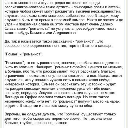
частью монотонно и скучно, редко встречаются среди
рассказчиков-блатарей такие артисты - природные поэты и актеры,
которые любой сюжет могут расцветить тысячей неожиданностей,
слушать рассказы таких мастеров собираются все блатари, кому
случится быть в то время в тюремной камере. Никто не заснет и до
утра - и подземная слава об этом мастере идет очень далеко.
Слава такого "романиста" не уступит, а превзойдет известность
какого-нибудь Каминки или Андроникова.
Да, так и называется такой рассказчик - "романист". Это
совершенно определенное понятие, термин блатного словаря.
"Роман" и "романист".
"Романист", то есть рассказчик, конечно, не обязательно должен
быть из блатных. Наоборот, "романист-фрайер" ценится не меньше,
а больше, ибо то, что рассказывают, могут рассказать блатари,
ограничено - несколько популярных сюжетов - и все. Всегда может
случиться, что у новичка-чужака есть в памяти какая-нибудь
интересная история. Сумеет он рассказать эту историю - будет
награжден снисходительным вниманием уркачей - ибо вещи,
посылку, передачу Искусство спасти в таких случаях не может.
Легенда об Орфее все-таки только легенда. Но если такого
жизненного конфликта нет, то "романист" получит место на нарах
рядом с блатарями и лишнюю миску супа на обед.
Впрочем, не следует думать, что "романы" существуют только
для того, чтобы скоротать тюремное время. Нет, их значение
больше, глубже, серьезнее, важнее.