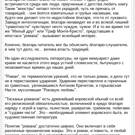
встречаются среди них люди, приученные с детства любить книгу.
Такие "монстры" читают почти украдкой, чуть не прячась от
товарищей, - они боятся язвительных и грубых насмешек, как
будто они делают что-то недостойное блатаря, что-то от лукавого.
Завидуя интеллигенции, блатари ненавидят ее и во всякой лишней
"грамотности" чувствуют нечто чуждое, чужое. И в то же время тот
же "Милый друг" или "Граф Монте-Кристо", представшие в
ипостаси "романа" - вызывают всеобщий интерес.
Конечно, блатарь-читатель мог бы объяснить блатарю-слушателю,
в чем тут дело, но... велика власть традиций.
Ни один исследователь литературы, ни один мемуарист даже
краем не касается этого вида устной словесности, бытующего с
незапамятных времен до наших дней.
"Роман", по терминологии уркачей, это не только роман, и дело тут
не в перестановке ударения. Ударение переставляли и горничные
из грамотных, увлекавшиеся Антоном Кречетом, и горьковская
Настя, мусолившая "Роковую любовь".
"Тисканье романов" есть древнейший воровской обычай со всей
его религиозной обязательностью, включенной в кредо блатаря
наряду с игрой в карты, пьянством, развратом, грабежом, побегами
и "судами чести". Это - необходимый элемент воровского быта, их
художественная литература.
Понятие "романа" достаточно широко. Оно включает в себя
различные прозаические жанры. Это и роман, и повесть, и любой