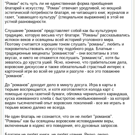
"Роман" есть чуть ли не единственная форма приобщения
блатарей к искусству. "Роман" отвечает уродливой, но мощной
эстетической потребности блатаря, не читающего книг, журналов и
газет, "хавающего культуру" (специальное выражение) в этой ее
устной разновидности.
Слушание "романов" представляет собой как бы культурную
традицию, которую весьма чтут блатари. "Романы" рассказывались
испокон веков и освящены всей историей уголовного мира.
Поэтому считается хорошим тоном слушать "романы", любить и
покровительствовать искусству подобного рода. Блатные -
традиционные меценаты "романистов" - они воспитаны в этих
вкусах, и никто не откажется послушать "романиста", хотя бы
зевалось до хруста ушей. Ясно, конечно, что грабительские дела,
воровские дискуссии и также обязательный страстный интерес к
карточной игре во всей ее удали и разгуле - все это поважнее
"романов".
До "романов" доходит дело в минуту досуга. Игра в карты в
тюрьме воспрещается, и хотя изготовляется колода карт с
помощью куска газетной бумаги, обломка чернильного карандаша,
куска изжеванного хлеба с быстротою необыкновенной - за которой
виден тысячелетний опыт воровских поколений - все же играть в
тюрьме можно далеко не всегда.
Ни один блатарь не сознается, что он не любит "романов".
"Романы" как бы освящены воровским исповеданием веры,
включенным в кодекс его поведения, его духовных запросов.
Блатари не любят книги, не любят чтения. Редко, редко