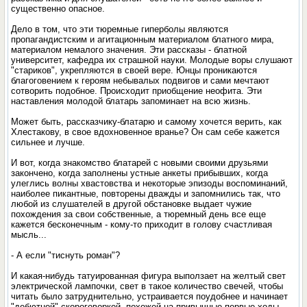
существенно опасное.
Дело в том, что эти тюремные гиперболы являются
пропагандистским и агитационным материалом блатного мира,
материалом немалого значения. Эти рассказы - блатной
университет, кафедра их страшной науки. Молодые воры слушают
"стариков", укрепляются в своей вере. Юнцы проникаются
благоговением к героям небывалых подвигов и сами мечтают
сотворить подобное. Происходит приобщение неофита. Эти
наставления молодой блатарь запоминает на всю жизнь.
Может быть, рассказчику-блатарю и самому хочется верить, как
Хлестакову, в свое вдохновенное вранье? Он сам себе кажется
сильнее и лучше.
И вот, когда знакомство блатарей с новыми своими друзьями
закончено, когда заполнены устные анкеты прибывших, когда
улеглись волны хвастовства и некоторые эпизоды воспоминаний,
наиболее пикантные, повторены дважды и запомнились так, что
любой из слушателей в другой обстановке выдает чужие
похождения за свои собственные, а тюремный день все еще
кажется бесконечным - кому-то приходит в голову счастливая
мысль...
- А если "тиснуть роман"?
И какая-нибудь татуированная фигура выползает на желтый свет
электрической лампочки, свет в такое количество свечей, чтобы
читать было затруднительно, устраивается поудобнее и начинает
"дебютной" скороговоркой, похожей на привычные первые ходы