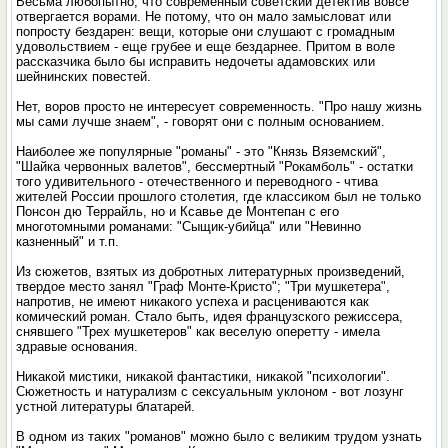
Весьма любопытно, что современный советский детектив вовсе
отвергается ворами. Не потому, что он мало замысловат или
попросту бездарен: вещи, которые они слушают с громадным
удовольствием - еще грубее и еще бездарнее. Притом в воле
рассказчика было бы исправить недочеты адамовских или
шейнинских повестей.
Нет, воров просто не интересует современность. "Про нашу жизнь
мы сами лучше знаем", - говорят они с полным основанием.
Наиболее же популярные "романы" - это "Князь Вяземский",
"Шайка червонных валетов", бессмертный "Рокамболь" - остатки
того удивительного - отечественного и переводного - чтива
жителей России прошлого столетия, где классиком был не только
Понсон дю Террайль, но и Ксавье де Монтепан с его
многотомными романами: "Сыщик-убийца" или "Невинно
казненный" и т.п.
Из сюжетов, взятых из добротных литературных произведений,
твердое место занял "Граф Монте-Кристо"; "Три мушкетера",
напротив, не имеют никакого успеха и расцениваются как
комический роман. Стало быть, идея французского режиссера,
снявшего "Трех мушкетеров" как веселую оперетту - имела
здравые основания.
Никакой мистики, никакой фантастики, никакой "психологии".
Сюжетность и натурализм с сексуальным уклоном - вот лозунг
устной литературы блатарей.
В одном из таких "романов" можно было с великим трудом узнать