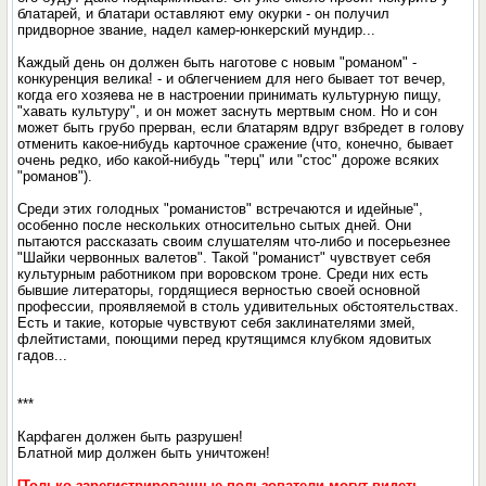
блатарей, и блатари оставляют ему окурки - он получил
придворное звание, надел камер-юнкерский мундир...
Каждый день он должен быть наготове с новым "романом" -
конкуренция велика! - и облегчением для него бывает тот вечер,
когда его хозяева не в настроении принимать культурную пищу,
"хавать культуру", и он может заснуть мертвым сном. Но и сон
может быть грубо прерван, если блатарям вдруг взбредет в голову
отменить какое-нибудь карточное сражение (что, конечно, бывает
очень редко, ибо какой-нибудь "терц" или "стос" дороже всяких
"романов").
Среди этих голодных "романистов" встречаются и идейные",
особенно после нескольких относительно сытых дней. Они
пытаются рассказать своим слушателям что-либо и посерьезнее
"Шайки червонных валетов". Такой "романист" чувствует себя
культурным работником при воровском троне. Среди них есть
бывшие литераторы, гордящиеся верностью своей основной
профессии, проявляемой в столь удивительных обстоятельствах.
Есть и такие, которые чувствуют себя заклинателями змей,
флейтистами, поющими перед крутящимся клубком ядовитых
гадов...
***
Карфаген должен быть разрушен!
Блатной мир должен быть уничтожен!
[Только зарегистрированные пользователи могут видеть