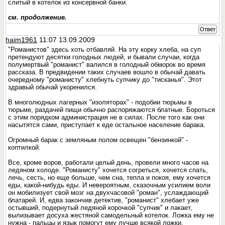
слитый в котелок из консервной банки.
см. продолжение.
Ответ
haim1961
11:07 13.09.2009
"Романистов" здесь хоть отбавляй. На эту корку хлеба, на суп
претендуют десятки голодных людей, и бывали случаи, когда
полумертвый "романист" валился в голодный обморок во время
рассказа. В предвидении таких случаев вошло в обычай давать
очередному "романисту" хлебнуть супчику до "тисканья". Этот
здравый обычай укоренился.
В многолюдных лагерных "изоляторах" - подобии тюрьмы в
тюрьме, раздачей пищи обычно распоряжаются блатные. Бороться
с этим порядком администрация не в силах. После того как они
насытятся сами, приступает к еде остальное население барака.
Огромный барак с земляным полом освещен "бензинкой" -
коптилкой.
Все, кроме воров, работали целый день, провели много часов на
ледяном холоде. "Романисту" хочется согреться, хочется спать,
лечь, сесть, но еще больше, чем сна, тепла и покоя, ему хочется
еды, какой-нибудь еды. И невероятным, сказочным усилием воли
он мобилизует свой мозг на двухчасовой "роман", услаждающий
блатарей. И, едва закончив детектив, "романист" хлебает уже
остывший, подернутый ледяной корочкой "супчик" и лакает,
вылизывает досуха жестяной самодельный котелок. Ложка ему не
нужна - пальцы и язык помогут ему лучше всякой ложки.