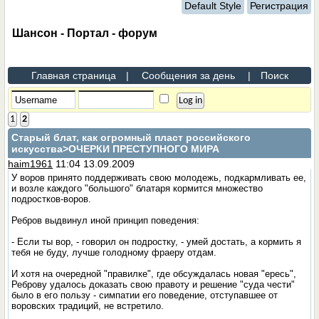
Default Style
Регистрация
Шансон - Портал - форум
Главная страница
|
Сообщения за день
|
Поиск
1
2
Старый блат, как огромный пласт российского
искусства
>ОЧЕРКИ ПРЕСТУПНОГО МИРА
haim1961
11:04 13.09.2009
У воров принято поддерживать свою молодежь, подкармливать ее,
и возле каждого "большого" блатаря кормится множество
подростков-воров.
Ребров выдвинул иной принцип поведения:
- Если ты вор, - говорил он подростку, - умей достать, а кормить я
тебя не буду, лучше голодному фраеру отдам.
И хотя на очередной "правилке", где обсуждалась новая "ересь",
Реброву удалось доказать свою правоту и решение "суда чести"
было в его пользу - симпатии его поведение, отступавшее от
воровских традиций, не встретило.