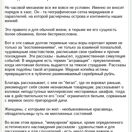
Но часовой механизм все же вовсе не условен. Именно он вносит
порядок в хаос. Он - та географическая сетка меридианов и
параллелей, на которой расчерчены острова и континенты наших
жизней.
Это правило и для обычной жизни, в тюрьме же его сущность
более обнажена, более беспрекословна.
Вот в эти самые долгие тюремные часы воры коротают время не
только за "воспоминаниями", не только за взаимной похвальбой,
чудовищным хвастовством, расписывая свои грабежи и прочие
похождения. Эти рассказы - вымысел, художественная симуляция
событий. В медицине есть термин "аггравация" - преувеличение,
когда ничтожная болезнь выдается за тяжкое страдание. Рассказы
воров подобны такой аггравации. Медная копейка истины
превращается в публично размениваемый серебряный рубль.
Блатарь рассказывает, с кем он "бегал", где он воровал раньше,
рекомендует себя своим незнакомым товарищам, рассказывает о
взломах неподступных миллеровских несгораемых шкафов, тогда
как в действительности его "скок" ограничился бельем, сорванным
с веревок около пригородной дачи.
Женщины, с которыми он жил - необыкновенные красавицы,
обладательницы чуть не миллионных состояний.
Во всем этом вранье, "мемуарном" вранье, кроме определенного
эстетического наслаждения рассказом - удовольствия и для
рассказчика и для слушателей - есть нечто более важное и