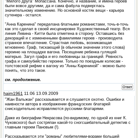
"Милого друга" Мопассана. Конечно, и название, и имена героев
были вовсе другими, да и сама фабула подверглась
значительному изменению. Но основной костяк вещи - карьера
сутенера - остался.
"Анна Каренина" переделана блатными романистами, точь-в-точь
как это сделал в своей инсценировке Художественный театр. Вся
линия Левина - Китти была отметена в сторону. Оставшись без
декораций и с измененными фамилиями героев - производила
странное впечатление. Страстная любовь, возникающая
мгновенно. Граф, тискающий (в обычном значении этого слова)
героиню на площадке вагона. Посещение ребенка гулящей
матерью. Загул графа и его любовницы за границей. Ревность
графа и самоубийство героини. Только по поездным колесам -
толстовской рифме к вагону из "Анны Карениной" - можно было
понять, что это такое.
см. продолжение.
Ответ
haim1961
11:06 13.09.2009
"Жан Вальжан" рассказывается и слушается охотно. Ошибки и
наивности автора в изображении французских блатарей
снисходительно исправляются русскими блатарями.
Даже из биографии Некрасова (по-видимому, по одной из книг К.
Чуковского) был состряпан какой-то сногсшибательный детектив с
главным героем Пановым (!).
Рассказываются эти "романы" любителями-ворами большей