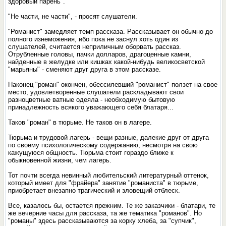
здоровый парень".
"Не части, не части", - просят слушатели.
"Романист" замедляет темп рассказа. Рассказывает он обычно до
полного изнеможения, ибо пока не заснул хоть один из
слушателей, считается неприличным оборвать рассказ.
Отрубленные головы, пачки долларов, драгоценные камни,
найденные в желудке или кишках какой-нибудь великосветской
"марьяны" - сменяют друг друга в этом рассказе.
Наконец "роман" окончен, обессилевший "романист" ползет на свое
место, удовлетворенные слушатели раскладывают свои
разноцветные ватные одеяла - необходимую бытовую
принадлежность всякого уважающего себя блатаря...
Таков "роман" в тюрьме. Не таков он в лагере.
Тюрьма и трудовой лагерь - вещи разные, далекие друг от друга
по своему психологическому содержанию, несмотря на свою
кажущуюся общность. Тюрьма стоит гораздо ближе к
обыкновенной жизни, чем лагерь.
Тот почти всегда невинный любительский литературный оттенок,
который имеет для "фрайера" занятие "романиста" в тюрьме,
приобретает внезапно трагический и зловещий отблеск.
Все, казалось бы, остается прежним. Те же заказчики - блатари, те
же вечерние часы для рассказа, та же тематика "романов". Но
"романы" здесь рассказываются за корку хлеба, за "супчик",