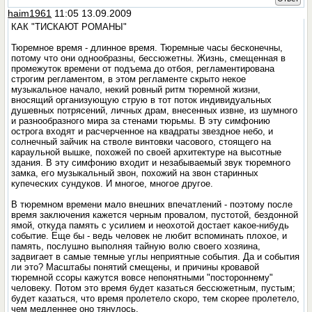
haim1961
11:05 13.09.2009
КАК "ТИСКАЮТ РОМАНЫ"
Тюремное время - длинное время. Тюремные часы бесконечны,
потому что они однообразны, бессюжетны. Жизнь, смещенная в
промежуток времени от подъема до отбоя, регламентирована
строгим регламентом, в этом регламенте скрыто некое
музыкальное начало, некий ровный ритм тюремной жизни,
вносящий организующую струю в тот поток индивидуальных
душевных потрясений, личных драм, внесенных извне, из шумного
и разнообразного мира за стенами тюрьмы. В эту симфонию
острога входят и расчерченное на квадраты звездное небо, и
солнечный зайчик на стволе винтовки часового, стоящего на
караульной вышке, похожей по своей архитектуре на высотные
здания. В эту симфонию входит и незабываемый звук тюремного
замка, его музыкальный звон, похожий на звон старинных
купеческих сундуков. И многое, многое другое.
В тюремном времени мало внешних впечатлений - поэтому после
время заключения кажется черным провалом, пустотой, бездонной
ямой, откуда память с усилием и неохотой достает какое-нибудь
событие. Еще бы - ведь человек не любит вспоминать плохое, и
память, послушно выполняя тайную волю своего хозяина,
задвигает в самые темные углы неприятные события. Да и события
ли это? Масштабы понятий смещены, и причины кровавой
тюремной ссоры кажутся вовсе непонятными "постороннему"
человеку. Потом это время будет казаться бессюжетным, пустым;
будет казаться, что время пролетело скоро, тем скорее пролетело,
чем медленнее оно тянулось.