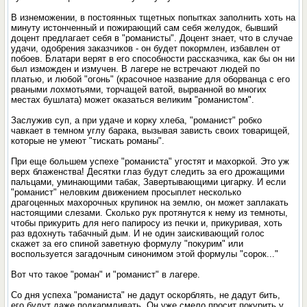
В изнеможении, в постоянных тщетных попытках заполнить хоть на
минуту истонченный и пожирающий сам себя желудок, бывший
доцент предлагает себя в "романисты". Доцент знает, что в случае
удачи, одобрения заказчиков - он будет покормлен, избавлен от
побоев. Блатари верят в его способности рассказчика, как бы он ни
был изможден и измучен. В лагере не встречают людей по
платью, и любой "огонь" (красочное название для оборванца с его
рваными лохмотьями, торчащей ватой, вырванной во многих
местах бушлата) может оказаться великим "романистом".
Заслужив суп, а при удаче и корку хлеба, "романист" робко
чавкает в темном углу барака, вызывая зависть своих товарищей,
которые не умеют "тискать романы".
При еще большем успехе "романиста" угостят и махоркой. Это уж
верх блаженства! Десятки глаз будут следить за его дрожащими
пальцами, уминающими табак, Завертывающими цигарку. И если
"романист" неловким движением просыплет несколько
драгоценных махорочных крупинок на землю, он может заплакать
настоящими слезами. Сколько рук протянутся к нему из темноты,
чтобы прикурить для него папиросу из печки и, прикуривая, хоть
раз вдохнуть табачный дым. И не один заискивающий голос
скажет за его спиной заветную формулу "покурим" или
воспользуется загадочным синонимом этой формулы "сорок..."
Вот что такое "роман" и "романист" в лагере.
Со дня успеха "романиста" не дадут оскорблять, не дадут бить,
его будут даже подкармливать. Он уже смело просит покурить у