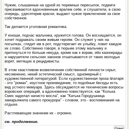
Чужие, слышанные на одной из тюремных пересылок, подвиги
присваиваются вдохновенным вралем себе, и слушатели, в свою
очередь, удесятерив краски, выдают чужое приключение за свое
собственное.
Так делается уголовная романтика.
У юноши, подчас мальчика, кружится голова. Он восхищается, он
хочет подражать своим живым героям. Он служит у них на
посылках, глядит им в рот, подстерегает их улыбку, ловит каждое
их слово. Собственно говоря, в тюрьме этому мальчику и
приткнуться-то больше некуда, кроме как к ворам, ибо казнокрады
и нарушители сельских законов отшатываются от таких молодых
ворят, метящих в рецидивисты.
В этом хвастливом возвеличении собственной личности скрыт,
несомненно, некий эстетический смысл, одномерный с
художественной литературой. Если художественная проза блатаря
- это "роман", изустное произведение, то подобные беседы есть
вид устного мемуара. Здесь обсуждаются не технические вопросы
воровских операций, а вдохновенно повествуется, как "Колька
Смех заделал начисто мосла", как "Катька Городушница
замарьяжила самого прокурора" - словом, это - воспоминания на
отдыхе.
Растлевающее значение их - огромно.
см. продолжение.
Ответ