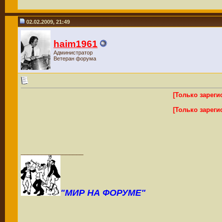
02.02.2009, 21:49
haim1961
Администратор
Ветеран форума
[Только зарег
[Только зарег
__________________
"МИР НА ФОРУМЕ"