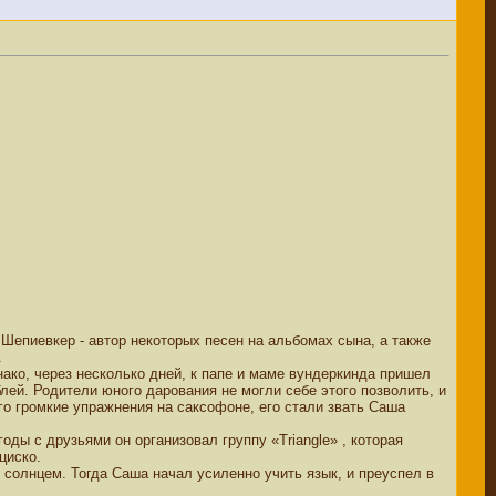
Шепиевкер - автор некоторых песен на альбомах сына, а также
.
ко, через несколько дней, к папе и маме вундеркинда пришел
блей. Родители юного дарования не могли себе этого позволить, и
го громкие упражнения на саксофоне, его стали звать Саша
оды с друзьями он организовал группу «Triangle» , которая
циско.
 солнцем. Тогда Саша начал усиленно учить язык, и преуспел в