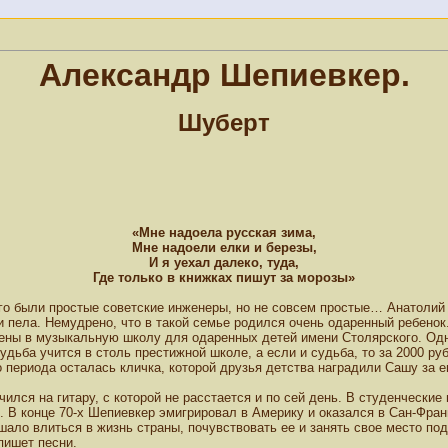
Александр Шепиевкер.
Шуберт
«Мне надоела русская зима,
Мне надоели елки и березы,
И я уехал далеко, туда,
Где только в книжках пишут за морозы»
го были простые советские инженеры, но не совсем простые… Анатолий 
и пела. Немудрено, что в такой семье родился очень одаренный ребенок
ены в музыкальную школу для одаренных детей имени Столярского. Одна
удьба учится в столь престижной школе, а если и судьба, то за 2000 ру
 периода осталась кличка, которой друзья детства наградили Сашу за е
лся на гитару, с которой не расстается и по сей день. В студенческие г
в. В конце 70-х Шепиевкер эмигрировал в Америку и оказался в Сан-Фран
ало влиться в жизнь страны, почувствовать ее и занять свое место под
пишет песни.