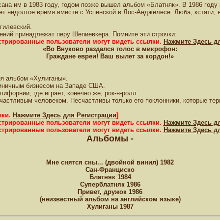
на им в 1983 году, годом позже вышел альбом «Блатняк». В 1986 году 
ает недолгое время вместе с Успенской в Лос-Анджелесе. Люба, кстати,
гилевский.
ений принадлежат перу Шепиевкера. Помните эти строчки:
истрированные пользователи могут видеть ссылки.
Нажмите Здесь д
«Во Внуково раздался голос в микрофон:
Граждане евреи! Ваш вылет за кордон!»
ня альбом «Хулиганы».
стиничным бизнесом на Западе США.
ифорнии, где играет, конечно же, рок-н-ролл.
частливым человеком. Несчастливы только его поклонники, которые тер
лки.
Нажмите Здесь для Регистрации
]
истрированные пользователи могут видеть ссылки.
Нажмите Здесь д
истрированные пользователи могут видеть ссылки.
Нажмите Здесь д
Альбомы -
Мне снятся сны... (двойной винил) 1982
Сан-Франциско
Блатняк 1984
Суперблатняк 1986
Привет, дружок 1986
(неизвестный альбом на английском языке)
Хулиганы 1987