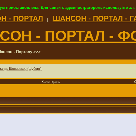
ум приостановлена. Для связи с администратором, используйте эл.
Н - ПОРТАЛ
ШАНСОН - ПОРТАЛ - 
|
СОН - ПОРТАЛ - Ф
ансон - Порталу >>>
сандр Шепиевкер (Шуберт)
Календарь