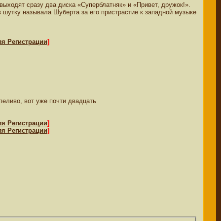
выходят сразу два диска «Суперблатняк» и «Привет, дружок!».
 в шутку называла Шуберта за его пристрастие к западной музыке
ля Регистрации
]
пеливо, вот уже почти двадцать
ля Регистрации
]
ля Регистрации
]