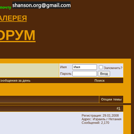
 почту
ГАЛЕРЕЯ
ОРУМ
Имя
Запомнить?
Пароль
Сообщения за день
Поиск
Опции темы
#
1
Регистрация: 29.01.2008
Адрес: Израиль.г Нетания
Сообщений: 2,170