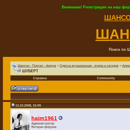
Внимание! Регистрация на наш фор
ШАНСО
ШАН
Поиск по Ш
Шансон - Портал - форум
>
Одесса музыкальная - вчера и сегодня
>
Алек
ШУБЕРТ
Справка
Community
13.10.2008, 15:09
haim1961
Администратор
Ветеран форума