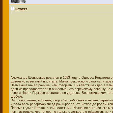
ШУБЕРТ
Александр Шепиевкер родился в 1953 году в Одессе. Родители е
довольно известный писатель. Мама прекрасно играла на гитаре 
Петь Саша начал раньше, чем говорить. Он блестяще сдал экзам
один из преподавателей и объяснил, что еврейскому ребенку не с
нового Чарли Паркера воспитать не удалось. Воспоминанием того
Шуберт.
Этот инструмент, впрочем, скоро был заброшен и парень переключи
играла весь репертуар звезд рок-н-ролла: от битлов до роллинго
Первые годы в Штатах были нелегкими. Незнание английского меш
нем настолько, что теперь не только с легкостью общается, но и 