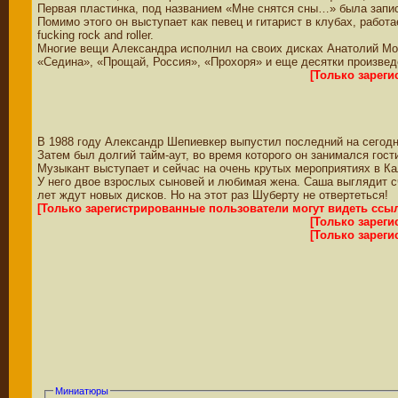
Первая пластинка, под названием «Мне снятся сны…» была записа
Помимо этого он выступает как певец и гитарист в клубах, работ
fucking rock and roller.
Многие вещи Александра исполнил на своих дисках Анатолий Мо
«Седина», «Прощай, Россия», «Прохоря» и еще десятки произвед
[Только зарег
В 1988 году Александр Шепиевкер выпустил последний на сегод
Затем был долгий тайм-аут, во время которого он занимался го
Музыкант выступает и сейчас на очень крутых мероприятиях в Кал
У него двое взрослых сыновей и любимая жена. Саша выглядит с
лет ждут новых дисков. Но на этот раз Шуберту не отвертеться!
[Только зарегистрированные пользователи могут видеть ссы
[Только зарег
[Только зарег
Миниатюры