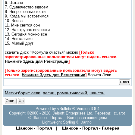
6. Цыгане
7. Одиночество вдвоем
8. Непрошенные гости
9. Когда мы встретимся
10. Весна
11. Мне снится сон
12. На струнах вечности
13. Сегодня можно все
14. Ностальгия
15. Милый друг
скачать диск "Формула счастья" можно
[Только
зарегистрированные пользователи могут видеть ссылки.
Нажмите Здесь для Регистрации
]
[Только зарегистрированные пользователи могут видеть
ссылки.
Нажмите Здесь для Регистрации
]
Бориса Леви
Ответ
Метки
:
борис леви
,
песни
,
романтический
,
шансон
Ответ
Up
Powered by vBulletin® Version 3.8.4
Copyright ©2000 - 2026, Jelsoft Enterprises Ltd. Перевод:
zCarot
© Шансон - Портал - Все права защищены
Lightweight Styling ©
Dartho
Шансон - Портал
|
Шансон - Портал - Галерея