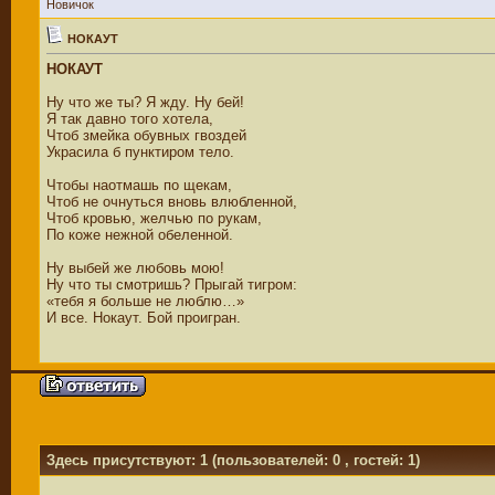
Новичок
НОКАУТ
НОКАУТ
Ну что же ты? Я жду. Ну бей!
Я так давно того хотела,
Чтоб змейка обувных гвоздей
Украсила б пунктиром тело.
Чтобы наотмашь по щекам,
Чтоб не очнуться вновь влюбленной,
Чтоб кровью, желчью по рукам,
По коже нежной обеленной.
Ну выбей же любовь мою!
Ну что ты смотришь? Прыгай тигром:
«тебя я больше не люблю…»
И все. Нокаут. Бой проигран.
Здесь присутствуют: 1
(пользователей: 0 , гостей: 1)