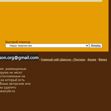
Быстрый переход
-
Главный сайт Шансон - Портала
-
Архив
-
Вверх
ния, размещенные
орума не несет
асположенные на
 на который есть
 Ваши авторские или
вы удалить
ожалуйста