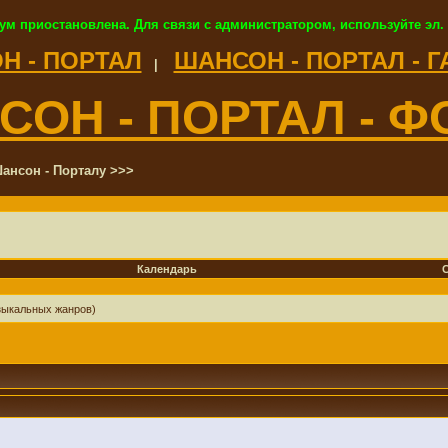
ум приостановлена. Для связи с администратором, используйте эл.
Н - ПОРТАЛ
ШАНСОН - ПОРТАЛ - 
|
СОН - ПОРТАЛ - Ф
ансон - Порталу >>>
Календарь
узыкальных жанров)