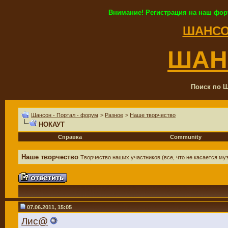
Внимание! Регистрация на наш фор
ШАНСО
ШАН
Поиск по Ш
Шансон - Портал - форум
>
Разное
>
Наше творчество
НОКАУТ
Справка
Community
Наше творчество
Творчество наших участников (все, что не касается м
07.06.2011, 15:05
Лис@