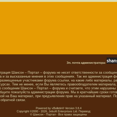
Эл. почта администратора:
трация Шансон – Портал – форума не несет ответственности за сообще
 и за высказанные мнения в этих сообщениях. Так же администрация ф
 размещенные участниками форума ссылки, на какие либо материалы, р
сурсах. Тем не менее, если Вы являетесь правообладателем материала,
о сообщении Шансон – Портал – форума и считаете, что этим нарушены
общите пожалуйста администрации форума. Мы в кратчайшие сроки гото
ой на Ваш материал, при предъявлении прав на указанный материал. П
обратной связи.
Powered by vBulletin® Version 3.8.4
Copyright ©2000 - 2026, Jelsoft Enterprises Ltd. Перевод:
zCarot
© Шансон - Портал - Все права защищены