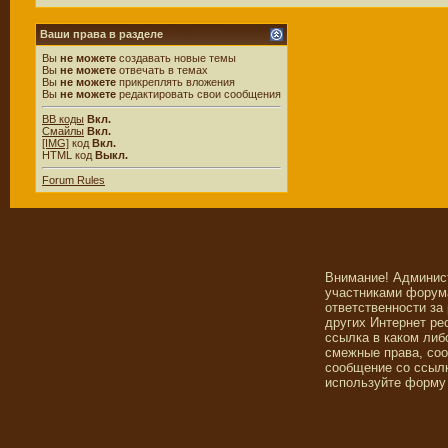
Ваши права в разделе
Вы
не можете
создавать новые темы
Вы
не можете
отвечать в темах
Вы
не можете
прикреплять вложения
Вы
не можете
редактировать свои сообщения
BB коды
Вкл.
Смайлы
Вкл.
[IMG]
код
Вкл.
HTML код
Выкл.
Forum Rules
Внимание! Админис
участниками форума
ответственности за
других Интернет ре
ссылка в каком либ
смежные права, со
сообщение со ссылк
используйте форму 