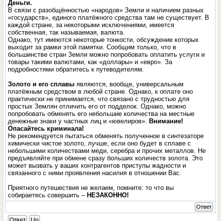
Деньги.
В связи с разобщённостью «народов» Земли и наличием разных
«государств», единого платёжного средства там не существует. В
каждой стране, за некоторыми исключениями, имеется
собственная, так называемая, валюта.
Однако, тут имеются некоторые тонкости, обсуждение которых
выходит за рамки этой памятки. Сообщим только, что в
большинстве стран Земли можно попробовать оплатить услуги и
товары такими валютами, как «доллары» и «евро». За
подробностями обратитесь к путеводителям.
Золото и его сплавы
являются, вообще, универсальным
платёжным средством в любой стране. Однако, к оплате оно
практически не принимается, что связано с трудностью для
простых Землян отличить его от подделок. Однако, можно
попробовать обменять его небольшие количества на местные
денежные знаки у частных лиц и «ювелиров».
Внимание!
Опасайтесь криминала!
Не рекомендуется пытаться обменять полученное в синтезаторе
химически чистое золото, лучше, если оно будет в сплаве с
небольшими количествами меди, серебра и прочих металлов. Не
предъявляйте при обмене сразу больших количеств золота. Это
может вызвать у ваших контрагентов приступы жадности и
связанного с ними проявления насилия в отношении Вас.
Приятного путешествия не желаем, помните: то что вы
собираетесь совершить –
НЕЗАКОННО!
Ответ
Ответ
Up