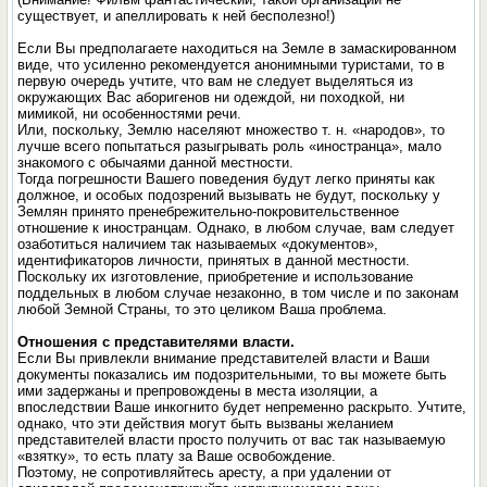
существует, и апеллировать к ней бесполезно!)
Если Вы предполагаете находиться на Земле в замаскированном
виде, что усиленно рекомендуется анонимными туристами, то в
первую очередь учтите, что вам не следует выделяться из
окружающих Вас аборигенов ни одеждой, ни походкой, ни
мимикой, ни особенностями речи.
Или, поскольку, Землю населяют множество т. н. «народов», то
лучше всего попытаться разыгрывать роль «иностранца», мало
знакомого с обычаями данной местности.
Тогда погрешности Вашего поведения будут легко приняты как
должное, и особых подозрений вызывать не будут, поскольку у
Землян принято пренебрежительно-покровительственное
отношение к иностранцам. Однако, в любом случае, вам следует
озаботиться наличием так называемых «документов»,
идентификаторов личности, принятых в данной местности.
Поскольку их изготовление, приобретение и использование
поддельных в любом случае незаконно, в том числе и по законам
любой Земной Страны, то это целиком Ваша проблема.
Отношения с представителями власти.
Если Вы привлекли внимание представителей власти и Ваши
документы показались им подозрительными, то вы можете быть
ими задержаны и препровождены в места изоляции, а
впоследствии Ваше инкогнито будет непременно раскрыто. Учтите,
однако, что эти действия могут быть вызваны желанием
представителей власти просто получить от вас так называемую
«взятку», то есть плату за Ваше освобождение.
Поэтому, не сопротивляйтесь аресту, а при удалении от