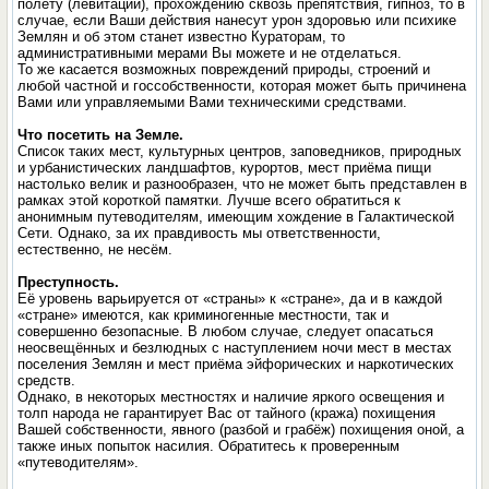
полёту (левитации), прохождению сквозь препятствия, гипноз, то в
случае, если Ваши действия нанесут урон здоровью или психике
Землян и об этом станет известно Кураторам, то
административными мерами Вы можете и не отделаться.
То же касается возможных повреждений природы, строений и
любой частной и госсобственности, которая может быть причинена
Вами или управляемыми Вами техническими средствами.
Что посетить на Земле.
Список таких мест, культурных центров, заповедников, природных
и урбанистических ландшафтов, курортов, мест приёма пищи
настолько велик и разнообразен, что не может быть представлен в
рамках этой короткой памятки. Лучше всего обратиться к
анонимным путеводителям, имеющим хождение в Галактической
Сети. Однако, за их правдивость мы ответственности,
естественно, не несём.
Преступность.
Её уровень варьируется от «страны» к «стране», да и в каждой
«стране» имеются, как криминогенные местности, так и
совершенно безопасные. В любом случае, следует опасаться
неосвещённых и безлюдных с наступлением ночи мест в местах
поселения Землян и мест приёма эйфорических и наркотических
средств.
Однако, в некоторых местностях и наличие яркого освещения и
толп народа не гарантирует Вас от тайного (кража) похищения
Вашей собственности, явного (разбой и грабёж) похищения оной, а
также иных попыток насилия. Обратитесь к проверенным
«путеводителям».