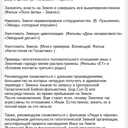
Захватить власть на Земле и совершать всё вышеперечисленное.
(Фильм «Поле битвы – Земля»)
Навязать Земле неравноправное сотрудничество. (В. Лукьяненко,
«Звёзды, холодные игрушки»)
Уничтожить Земную цивилизацию. (Фильмы «День независимости»,
«Звёздный десант»)
Уничтожить Землю. (Много примеров. Вопиющий, Фильм
«Автостопом по Галактике» )
Примеры гипотетического положительного отношения иных к
Землянам гораздо менее распространены. (Фильмы «ET» и
«Близкие контакты третьего рода»)
Рекомендуем ознакомиться с данными произведениями,
большинство из которых нетрудно получить в адекватном
переводе с Земных языков по запросу в Центральной
Галактической Библио-фильмотеке, (код Сол-3) или
непосредственно, во время пребывания на Земле.
После ознакомления, Вам станет ясно, почему Земляне так
агрессивны по отношению к Иным. Естественно, винить их в
полной мере за это нельзя.
Также, рекомендуем ознакомиться с фильмом «Люди в чёрном»,
посвящённом деятельности гипотетической Земной организации,
регулирующей правила нахождения Иных на Земле.
(Внимание! Фильм фантастический, такой организации не