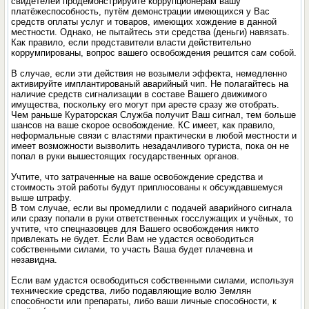
свидетелей продемонстрируйте коррупционерам вашу
платёжеспособность, путём демонстрации имеющихся у Вас
средств оплаты услуг и товаров, имеющих хождение в данной
местности. Однако, не пытайтесь эти средства (деньги) навязать.
Как правило, если представители власти действительно
коррумпированы, вопрос вашего освобождения решится сам собой.
В случае, если эти действия не возымели эффекта, немедленно
активируйте имплантированый аварийный чип. Не полагайтесь на
наличие средств сигнализации в составе Вашего движимого
имущества, поскольку его могут при аресте сразу же отобрать.
Чем раньше Кураторская Служба получит Ваш сигнал, тем больше
шансов на ваше скорое освобождение. КС имеет, как правило,
неформальные связи с властями практически в любой местности и
имеет возможности вызволить незадачливого туриста, пока он не
попал в руки вышестоящих государственных органов.
Учтите, что затраченные на ваше освобождение средства и
стоимость этой работы будут приплюсованы к обсуждавшемуся
выше штрафу.
В том случае, если вы промедлили с подачей аварийного сигнала
или сразу попали в руки ответственных госслужащих и учёных, то
учтите, что спецназовцев для Вашего освобождения никто
привлекать не будет. Если Вам не удастся освободиться
собственными силами, то участь Ваша будет плачевна и
незавидна.
Если вам удастся освободиться собственными силами, используя
технические средства, либо подавляющие волю Землян
способности или препараты, либо ваши личные способности, к