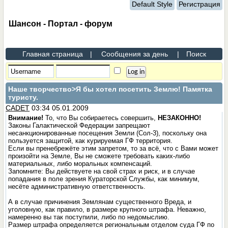
Default Style
Регистрация
Шансон - Портал - форум
Главная страница
|
Сообщения за день
|
Поиск
Наше творчество
>Я бы хотел посетить Землю! Памятка
туристу.
CADET
03:34 05.01.2009
Внимание!
То, что Вы собираетесь совершить,
НЕЗАКОННО!
Законы Галактической Федерации запрещают
несанкционированные посещения Земли (Сол-3), поскольку она
пользуется защитой, как курируемая ГФ территория.
Если вы пренебрежёте этим запретом, то за всё, что с Вами может
произойти на Земле, Вы не сможете требовать каких-либо
материальных, либо моральных компенсаций.
Запомните: Вы действуете на свой страх и риск, и в случае
попадания в поле зрения Кураторской Службы, как минимум,
несёте административную ответственность.
А в случае причинения Землянам существенного Вреда, и
уголовную, как правило, в размере крупного штрафа. Неважно,
намеренно вы так поступили, либо по недомыслию.
Размер штрафа определяется региональным отделом суда ГФ по