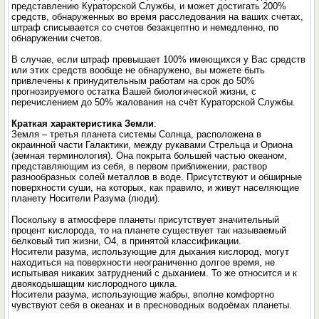
представлению Кураторской Службы, и может достигать 200%
средств, обнаруженных во время расследования на ваших счетах,
штраф списывается со счетов безакцептно и немедленно, по
обнаружении счетов.
В случае, если штраф превышает 100% имеющихся у Вас средств
или этих средств вообще не обнаружено, вы можете быть
привлечены к принудительным работам на срок до 50%
прогнозируемого остатка Вашей биологической жизни, с
перечислением до 50% жалования на счёт Кураторской Службы.
Краткая характеристика Земли
:
Земля – третья планета системы Солнца, расположена в
окраинной части Галактики, между рукавами Стрельца и Ориона
(земная терминология). Она покрыта большей частью океаном,
представляющим из себя, в первом приближении, раствор
разнообразных солей металлов в воде. Присутствуют и обширные
поверхности суши, на которых, как правило, и живут населяющие
планету Носители Разума (люди).
Поскольку в атмосфере планеты присутствует значительный
процент кислорода, то на планете существует так называемый
белковый тип жизни, О4, в принятой классификации.
Носители разума, использующие для дыхания кислород, могут
находиться на поверхности неограниченно долгое время, не
испытывая никаких затруднений с дыханием. То же относится и к
двоякодышащим кислородного цикла.
Носители разума, использующие жабры, вполне комфортно
чувствуют себя в океанах и в пресноводных водоёмах планеты.