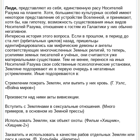
Люди,
представляют из себя, единственную расу Носителей
Разума на планете. Хотя, большинство культурных особей имеют
некоторое представление об устройстве Вселенной, и принимают,
хотя бы, как гипотезу, возможность существования иных видов
Носителей Разума, отношение к гостям из Галактики у них обычно
негативное.
Интересна история этого вопроса. Если в прошлом, в период до
ста лет (орбитальных циклов) назад, пришельцы
идентифицировались как мифические демоны и ангелы
соответствующих многочисленных Земных религий, то теперь,
усилиями земных писателей и учёных, они считаются уже
материальными существами. Тем не менее, перенося на иных
Носителей Разума свои собственные психологические установки,
Земляне подозревают их в первую очередь в негативных
устремлениях. Иные подозреваются в:
Стремлении пожрать Землян, или выпить у них кровь. (Г. Уэлс,
«Война миров»)
Произвести над ними акты вивисекции.
Вступить с Землянами в сексуальные отношения. (Много
примеров, в основном из Земной прессы)
Использовать Землян, как объект охоты. (Фильм «Хищник»,
«Хищник-2»)
Захватить и использовать в качестве рабов отдельных Землян или
расу в целом. (В. Хольбайн, «Черити»)