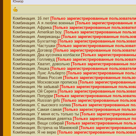
Юниор
Комбинация. 16 лет
[Только зарегистрированные пользователи
Комбинация. А я люблю военных
[Только зарегистрированные 
Комбинация. Африка
[Только зарегистрированные пользовател
Комбинация. Amerikan boy.
[Только зарегистрированные пользо
Комбинация. Американцы
[Только зарегистрированные пользов
Комбинация. Бухгалтер
[Только зарегистрированные пользова
Комбинация. Частушки
[Только зарегистрированные пользоват
Комбинация. Договор
[Только зарегистрированные пользовате
Комбинация. Два кусочека колбаски
[Только зарегистрированны
Комбинация. Голливуд
[Только зарегистрированные пользоват
Комбинация. Хватит, довольно
[Только зарегистрированные по
Комбинация. Лешка
[Только зарегистрированные пользователи
Комбинация. Луис Альберто
[Только зарегистрированные поль
Комбинация. Мама Россия
[Только зарегистрированные пользо
Комбинация. Московская прописка
[Только зарегистрированные
Комбинация. Не забывай
[Только зарегистрированные пользов
Комбинация. Ой Серега
[Только зарегистрированные пользова
Комбинация. Попурри
[Только зарегистрированные пользовате
Комбинация. Russian girls
[Только зарегистрированные пользов
Комбинация. С высокого холма
[Только зарегистрированные по
Комбинация. Самая самая
[Только зарегистрированные пользо
Комбинация. У меня есть только ты
[Только зарегистрированны
Комбинация. Вишневая девятка
[Только зарегистрированные п
Комбинация. Вещи собирай
[Только зарегистрированные польз
Комбинация. Встреча на Манежной
[Только зарегистрированны
Комбинация. Я не верю
[Только зарегистрированные пользова