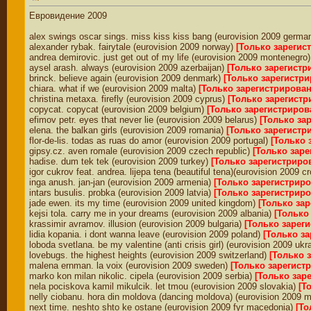
Евровидение 2009
alex swings oscar sings. miss kiss kiss bang (eurovision 2009 germa
alexander rybak. fairytale (eurovision 2009 norway)
[Только зарегис
andrea demirovic. just get out of my life (eurovision 2009 montenegro
aysel arash. always (eurovision 2009 azerbaijan)
[Только зарегист
brinck. believe again (eurovision 2009 denmark)
[Только зарегистр
chiara. what if we (eurovision 2009 malta)
[Только зарегистрирова
christina metaxa. firefly (eurovision 2009 cyprus)
[Только зарегист
copycat. copycat (eurovision 2009 belgium)
[Только зарегистриро
efimov petr. eyes that never lie (eurovision 2009 belarus)
[Только за
elena. the balkan girls (eurovision 2009 romania)
[Только зарегист
flor-de-lis. todas as ruas do amor (eurovision 2009 portugal)
[Только 
gipsy.cz. aven romale (eurovision 2009 czech republic)
[Только зар
hadise. dum tek tek (eurovision 2009 turkey)
[Только зарегистриро
igor cukrov feat. andrea. lijepa tena (beautiful tena)(eurovision 2009 c
inga anush. jan-jan (eurovision 2009 armenia)
[Только зарегистрир
intars busulis. probka (eurovision 2009 latvia)
[Только зарегистрир
jade ewen. its my time (eurovision 2009 united kingdom)
[Только за
kejsi tola. carry me in your dreams (eurovision 2009 albania)
[Только
krassimir avramov. illusion (eurovision 2009 bulgaria)
[Только зарег
lidia kopania. i dont wanna leave (eurovision 2009 poland)
[Только з
loboda svetlana. be my valentine (anti crisis girl) (eurovision 2009 ukr
lovebugs. the highest heights (eurovision 2009 switzerland)
[Только 
malena ernman. la voix (eurovision 2009 sweden)
[Только зарегист
marko kon milan nikolic. cipela (eurovision 2009 serbia)
[Только зар
nela pociskova kamil mikulcik. let tmou (eurovision 2009 slovakia)
[Т
nelly ciobanu. hora din moldova (dancing moldova) (eurovision 2009 
next time. neshto shto ke ostane (eurovision 2009 fyr macedonia)
[То