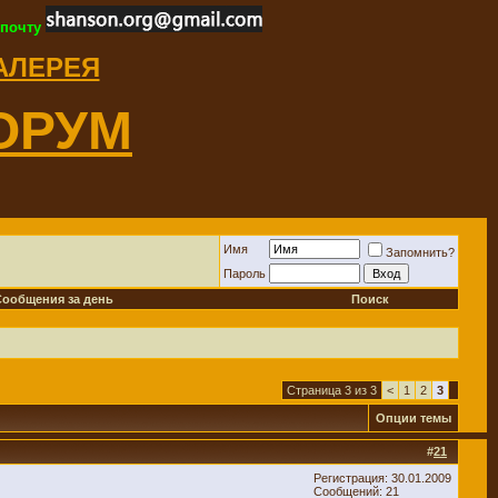
 почту
ГАЛЕРЕЯ
ОРУМ
Имя
Запомнить?
Пароль
Сообщения за день
Поиск
Страница 3 из 3
<
1
2
3
Опции темы
#
21
Регистрация: 30.01.2009
Сообщений: 21