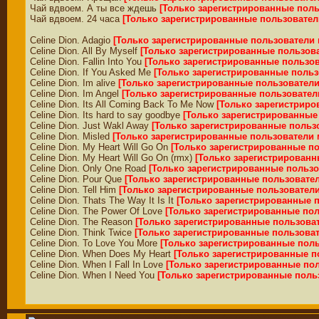
Чай вдвоем. А ты все ждешь
[Только зарегистрированные поль
Чай вдвоем. 24 часа
[Только зарегистрированные пользовател
Celine Dion. Adagio
[Только зарегистрированные пользователи 
Celine Dion. All By Myself
[Только зарегистрированные пользов
Celine Dion. Fallin Into You
[Только зарегистрированные пользов
Celine Dion. If You Asked Me
[Только зарегистрированные польз
Celine Dion. Im alive
[Только зарегистрированные пользователи
Celine Dion. Im Angel
[Только зарегистрированные пользовател
Celine Dion. Its All Coming Back To Me Now
[Только зарегистриро
Celine Dion. Its hard to say goodbye
[Только зарегистрированные
Celine Dion. Just Wakl Away
[Только зарегистрированные польз
Celine Dion. Misled
[Только зарегистрированные пользователи 
Celine Dion. My Heart Will Go On
[Только зарегистрированные п
Celine Dion. My Heart Will Go On (rmx)
[Только зарегистрированн
Celine Dion. Only One Road
[Только зарегистрированные пользо
Celine Dion. Pour Que
[Только зарегистрированные пользовате
Celine Dion. Tell Him
[Только зарегистрированные пользователи
Celine Dion. Thats The Way It Is It
[Только зарегистрированные 
Celine Dion. The Power Of Love
[Только зарегистрированные пол
Celine Dion. The Reason
[Только зарегистрированные пользова
Celine Dion. Think Twice
[Только зарегистрированные пользова
Celine Dion. To Love You More
[Только зарегистрированные пол
Celine Dion. When Does My Heart
[Только зарегистрированные п
Celine Dion. When I Fall In Love
[Только зарегистрированные по
Celine Dion. When I Need You
[Только зарегистрированные поль