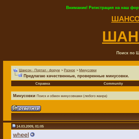
Внимание! Регистрация на наш фор
ШАНСО
ШАН
Поиск по Ш
Шансон - Портал - форум
>
Разное
>
Минусовки
Предлагаю качественные, проверенные минусовки.
Справка
Community
Минусовки
Поиск и обмен минусовками (любого жанра)
14.03.2009, 01:05
wheel