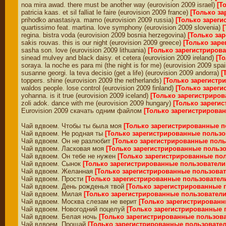
noa mira awad. there must be another way (eurovision 2009 israel)
[Т
patricia kaas. et sil falliat le faire (eurovision 2009 france)
[Только з
prihodko anastasiya. mamo (eurovision 2009 russia)
[Только зарег
quartissimo feat. martina. love symphony (eurovision 2009 slovenia)
regina. bistra voda (eurovision 2009 bosnia herzegovina)
[Только за
sakis rouvas. this is our night (eurovision 2009 greece)
[Только зар
sasha son. love (eurovision 2009 lithuania)
[Только зарегистриров
sinead mulvey and black daisy. et cetera (eurovision 2009 ireland)
[Т
soraya. la noche es para mi (the night is for me) (eurovision 2009 spa
susanne georgi. la teva decisio (get a life) (eurovision 2009 andorra)
[
toppers. shine (eurovision 2009 the netherlands)
[Только зарегистр
waldos people. lose control (eurovision 2009 finland)
[Только зарег
yohanna. is it true (eurovision 2009 iceland)
[Только зарегистриро
zoli adok. dance with me (eurovision 2009 hungary)
[Только зареги
Eurovision 2009 скачать одним файлом
[Только зарегистрирова
Чай вдвоем. Чтобы ты была моя
[Только зарегистрированные п
Чай вдвоем. Не родная ты
[Только зарегистрированные пользо
Чай вдвоем. Он не разлюбит
[Только зарегистрированные поль
Чай вдвоем. Ласковая моя
[Только зарегистрированные пользо
Чай вдвоем. Он тебе не нужен
[Только зарегистрированные по
Чай вдвоем. Сынок
[Только зарегистрированные пользователи
Чай вдвоем. Желанная
[Только зарегистрированные пользоват
Чай вдвоем. Прости
[Только зарегистрированные пользовател
Чай вдвоем. День рожденья твой
[Только зарегистрированные 
Чай вдвоем. Милая
[Только зарегистрированные пользователи
Чай вдвоем. Москва слезам не верит
[Только зарегистрированн
Чай вдвоем. Новогодний поцелуй
[Только зарегистрированные 
Чай вдвоем. Белая ночь
[Только зарегистрированные пользова
Чай вдвоем. Прощай
[Только зарегистрированные пользовател