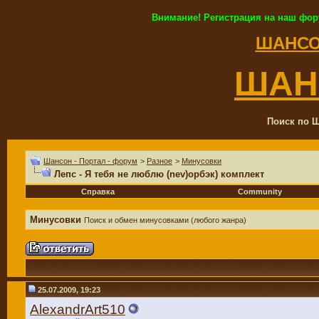
Внимание! Регистрация на наш фор
ШАНСО
ШАН
Поиск по Ш
Шансон - Портал - форум
>
Разное
>
Минусовки
Лепс - Я тебя не люблю (nev)орбэк) комплект
Справка
Community
Минусовки
Поиск и обмен минусовками (любого жанра)
25.07.2009, 19:23
AlexandrArt510