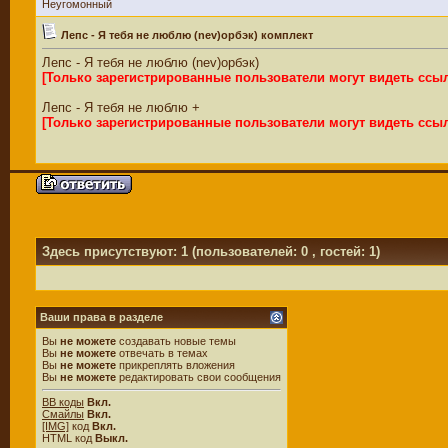
Неугомонный
Лепс - Я тебя не люблю (nev)орбэк) комплект
Лепс - Я тебя не люблю (nev)орбэк)
[Только зарегистрированные пользователи могут видеть ссы
Лепс - Я тебя не люблю +
[Только зарегистрированные пользователи могут видеть ссы
Здесь присутствуют: 1
(пользователей: 0 , гостей: 1)
Ваши права в разделе
Вы
не можете
создавать новые темы
Вы
не можете
отвечать в темах
Вы
не можете
прикреплять вложения
Вы
не можете
редактировать свои сообщения
BB коды
Вкл.
Смайлы
Вкл.
[IMG]
код
Вкл.
HTML код
Выкл.