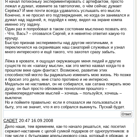
Я начал потихоньку экспериментировать с артефактом, просто
лежал и думал, извините за тавтологию, о чём сейчас думает
Серёжа? И мне почти всегда удавалось услышать его мысли.
Конечно, я не просил его подтверждения, но когда он занимался и
думал над задачей, я, подойдя к нему, видел на экране компа
именно эту задачу.
Один раз я попробовал в таком состоянии мысленно позвать его.
- Что, Вась? – отозвался Сергей, и я невнятно ответил какую-то
ерунду.
Быстро признав эксперименты над другом неэтичными, я
переключился на охранявших наш санаторий служивых и узнал
много интересного и ещё такого, что захотел сразу забыть.
Лёжа в кровати, я ощущал окружающих меня людей и других
существ по их «запаху мысли», как это метко назвал когда-то в
прошлом веке один фантаст. Возможно, развитие этих
способностей могло бы радикально изменить мою жизнь. Но позже
я бросил это дело, мне стало противно и не интересно.
Медальон не настаивал, он не собирался, как сатана пожрать мою
душу, он был просто обломком технологии прошлого –
приёмопередатчиком мыслей – хочешь – пользуйся, хочешь –
выключи.
Но и поймите правильно: если я отказался им пользоваться в
быту, это не значит, что я его собрался выкинуть. Пускай будет.
Ответ
CADET
20:47 16.09.2008
Дело наше, тем временем, как-то начало решаться, нас посетил
сержант-наставник с целой сумкой подарков от одногруппников: в
том числе с бутылками апельсинового сока, который я обожаю, и