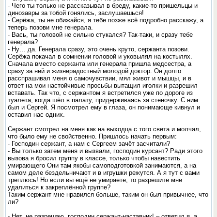
- Чего ты только не рассказывал в бреду, какие-то пришельцы и
динозавры за тобой гонялись, заслушаешься!
- Серёжа, ты не обижайся, я тебе позже всё подробно расскажу, а
теперь позови мне генерала.
- Вась, ты головой не сильно стукался? Так-таки, и сразу тебе
генерала?
- Ну… да. Генерала сразу, это очень круто, сержанта позови.
Серёжа покачал в сомнении головой и уковылял на костылях.
Сначала вместо сержанта или генерала пришла медсестра, а
сразу за ней и жизнерадостный молодой доктор. Он долго
расспрашивал меня о самочувствии, мял живот и мышцы, и в
ответ на мои настойчивые просьбы вытащил иголки и разрешил
вставать. Так что, с сержантом я встретился уже по дороге из
туалета, когда шёл в палату, придерживаясь за стеночку. С ним
был и Сергей. Я посмотрел ему в глаза, он понимающе кивнул и
оставил нас одних.
Сержант смотрел на меня как на выходца с того света и молчал,
что было ему не свойственно. Пришлось начать первым:
- Господин сержант, а нам с Сергеем зачёт засчитали?
- Вы только затем меня и вызвали, господин курсант? Ради этого
вызова я бросил группу в классе, только чтобы навестить
умирающего Они там якобы самоподготовкой занимаются, а на
самом деле бездельничают и в игрушки режутся. А я тут с вами
треплюсь! Но если вы ещё не умираете, то разрешите мне
удалиться к закреплённой группе?
Таким сержант мне нравился больше, таким он был привычнее, что
ли?
- Нет, не разрешаю, господин сержант-наставник! – ответил я, а