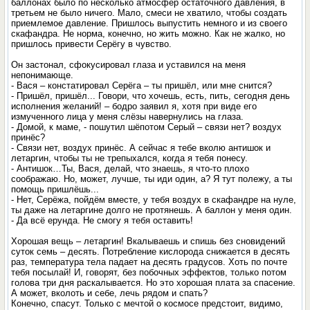
баллонах было по несколько атмосфер остаточного давления, в
третьем не было ничего. Мало, смеси не хватило, чтобы создать
приемлемое давление. Пришлось выпустить немного и из своего
скафандра. Не норма, конечно, но жить можно. Как не жалко, но
пришлось привести Серёгу в чувство.
Он застонал, сфокусировал глаза и уставился на меня
непонимающе.
- Вася – констатировал Серёга – ты пришёл, или мне снится?
- Пришёл, пришёл... Говори, что хочешь, есть, пить, сегодня день
исполнения желаний! – бодро заявил я, хотя при виде его
измученного лица у меня слёзы навернулись на глаза.
- Домой, к маме, - пошутил шёпотом Серый – связи нет? воздух
принёс?
- Связи нет, воздух принёс. А сейчас я тебе вколю антишок и
летаргин, чтобы ты не трепыхался, когда я тебя понесу.
- Антишок…Ты, Вася, делай, что знаешь, я что-то плохо
соображаю. Но, может, лучше, ты иди один, а? Я тут полежу, а ты
помощь пришлёшь...
- Нет, Серёжа, пойдём вместе, у тебя воздух в скафандре на нуле,
ты даже на летаргине долго не протянешь. А баллон у меня один.
- Да всё ерунда. Не смогу я тебя оставить!
Хорошая вещь – летаргин! Вкалываешь и спишь без сновидений
суток семь – десять. Потребление кислорода снижается в десять
раз, температура тела падает на десять градусов. Хоть по почте
тебя посылай! И, говорят, без побочных эффектов, только потом
голова три дня раскалывается. Но это хорошая плата за спасение.
А может, вколоть и себе, лечь рядом и спать?
Конечно, спасут. Только с мечтой о космосе предстоит, видимо,