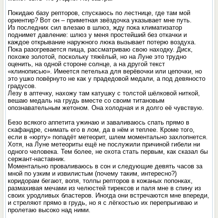
Покидаю базу репторов, спускаюсь по лестнице, где там мой
ориентир? Вот он – приметная звёздочка указывает мне путь.
Из последних сил влезаю в шлюз, жду пока климатизатор
поднимет давление: шлюз у меня простейший без откачки и
каждое открывание наружного люка вызывает потерю воздуха.
Пока разогревается пища, рассматриваю свою находку. Диск,
похоже золотой, поскольку тяжёлый, но на Луне это трудно
оценить, на одной стороне солнце, а на другой текст
«клинописью». Имеется петелька для верёвочки или цепочки, но
это ушко повёрнуто не как у прадедовой медали, а под девяносто
градусов.
Лезу в аптечку, нахожу там катушку с толстой шёлковой ниткой,
вешаю медаль на грудь вместе со своим титановым
опознавательным жетоном. Она холодная и я долго её чувствую.
Безо всякого аппетита ужинаю и заваливаюсь спать прямо в
скафандре, снимать его в лом, да в нём и теплее. Кроме того,
если в «юрту» попадёт метеорит, шлем моментально захлопнется.
Хотя, на Луне метеориты ещё не послужили причиной гибели ни
одного человека. Тем более, не охота стать первым, как сказал бы
сержант-наставник.
Моментально проваливаюсь в сон и следующие девять часов за
мной по узким и извилистым (почему таким, интересно?)
коридорам бегают, вопя, толпы репторов в кожаных попонках,
размахивая мечами из челюстей тирексов и паля мне в спину из
своих уродливых бластеров. Иногда они встречаются мне впереди,
и стреляют прямо в грудь, но я с лёгкостью их перепрыгиваю и
пролетаю высоко над ними.