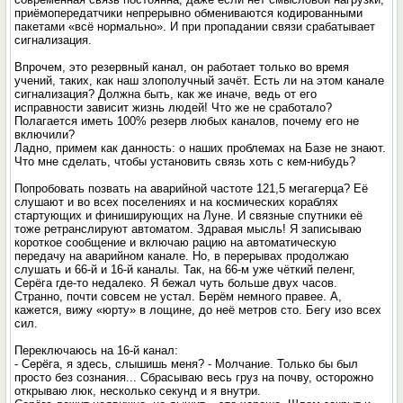
приёмопередатчики непрерывно обмениваются кодированными
пакетами «всё нормально». И при пропадании связи срабатывает
сигнализация.
Впрочем, это резервный канал, он работает только во время
учений, таких, как наш злополучный зачёт. Есть ли на этом канале
сигнализация? Должна быть, как же иначе, ведь от его
исправности зависит жизнь людей! Что же не сработало?
Полагается иметь 100% резерв любых каналов, почему его не
включили?
Ладно, примем как данность: о наших проблемах на Базе не знают.
Что мне сделать, чтобы установить связь хоть с кем-нибудь?
Попробовать позвать на аварийной частоте 121,5 мегагерца? Её
слушают и во всех поселениях и на космических кораблях
стартующих и финиширующих на Луне. И связные спутники её
тоже ретранслируют автоматом. Здравая мысль! Я записываю
короткое сообщение и включаю рацию на автоматическую
передачу на аварийном канале. Но, в перерывах продолжаю
слушать и 66-й и 16-й каналы. Так, на 66-м уже чёткий пеленг,
Серёга где-то недалеко. Я бежал чуть больше двух часов.
Странно, почти совсем не устал. Берём немного правее. А,
кажется, вижу «юрту» в лощине, до неё метров сто. Бегу изо всех
сил.
Переключаюсь на 16-й канал:
- Серёга, я здесь, слышишь меня? - Молчание. Только бы был
просто без сознания... Сбрасываю весь груз на почву, осторожно
открываю люк, несколько секунд и я внутри.