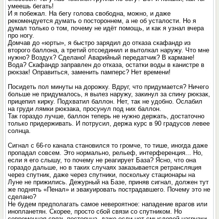
умеешь бегать!
И я побежал. На бегу голова свободна, можно, и даже
рекомендуется думать о постороннем, а не об усталости. Но я
думал только о том, почему не идёт помощь, и как я узнал вчера
про ногу.
Домчав до «юрты», я быстро зарядил до отказа скафандр из
второго баллона, а третий отсоединил и вытолкал наружу. Что мне
нужно? Воздух? Сделано! Аварийный передатчик? В кармане!
Вода? Скафандр заправлен до отказа, остатки воды в канистре в
рюкзак! Оправиться, заменить памперс? Нет времени!
Посидеть пол минуты на дорожку. Вдруг, что придумается? Ничего
больше не придумалось, я вылез наружу, закинул за спину рюкзак,
прицепил кирку. Подхватил баллон. Нет, так не удобно. Ослабил
на груди лямки рюкзака, просунул под них баллон.
Так гораздо лучше, баллон теперь не нужно держать, достаточно
только придерживать. И потрусил, держа курс в 90 градусов левее
солнца.
Сигнал с 66-го канала становился то громче, то тише, иногда даже
пропадал совсем. Это нормально, рельеф, интерференция... Но,
если я его слышу, то почему не реагирует База? Ясно, что она
гораздо дальше, но в таких случаях заказывается ретрансляция
через спутник, даже через спутники, поскольку стационары на
Луне не прижились. Дежурный на Базе, приняв сигнал, должен тут
же поднять «Пенал» и эвакуировать пострадавшего. Почему это не
сделано?
Не будем предполагать самое невероятное: нападение врагов или
инопланетян. Скорее, просто сбой связи со спутником. Но
современная связь постоянна, даже если нет смысловой нагрузки,