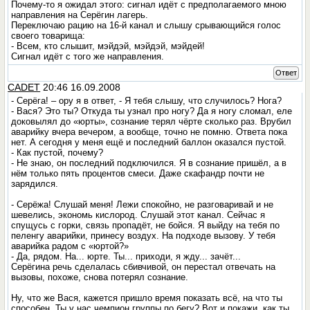
Почему-то я ожидал этого: сигнал идёт с предполагаемого мною
направления на Серёгин лагерь.
Переключаю рацию на 16-й канал и слышу срывающийся голос
своего товарища:
- Всем, кто слышит, мэйдэй, мэйдэй, мэйдей!
Сигнал идёт с того же направления.
Ответ
CADET
20:46 16.09.2008
- Серёга! – ору я в ответ, - Я тебя слышу, что случилось? Нога?
- Вася? Это ты? Откуда ты узнал про ногу? Да я ногу сломал, еле
доковылял до «юрты», сознание терял чёрте сколько раз. Врубил
аварийку вчера вечером, а вообще, точно не помню. Ответа пока
нет. А сегодня у меня ещё и последний баллон оказался пустой.
- Как пустой, почему?
- Не знаю, он последний подключился. Я в сознание пришёл, а в
нём только пять процентов смеси. Даже скафандр почти не
зарядился.
- Серёжа! Слушай меня! Лежи спокойно, не разговаривай и не
шевелись, экономь кислород. Слушай этот канал. Сейчас я
спущусь с горки, связь пропадёт, не бойся. Я выйду на тебя по
пеленгу аварийки, принесу воздух. На подходе вызову. У тебя
аварийка радом с «юртой?»
- Да, рядом. На... юрте. Ты... приходи, я жду... зачёт...
Серёгина речь сделалась сбивчивой, он перестал отвечать на
вызовы, похоже, снова потерял сознание.
Ну, что же Вася, кажется пришло время показать всё, на что ты
способен. Ты у нас чемпион группы по бегу? Вот и покажи, как ты