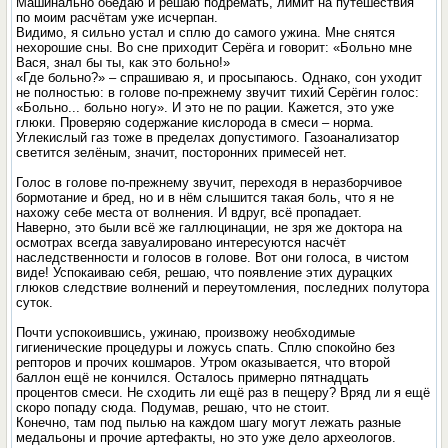
Машинально обедаю и решаю подремать, лимит на путешествия
по моим расчётам уже исчерпан.
Видимо, я сильно устал и сплю до самого ужина. Мне снятся
нехорошие сны. Во сне приходит Серёга и говорит: «Больно мне
Вася, знал бы ты, как это больно!»
«Где больно?» – спрашиваю я, и просыпаюсь. Однако, сон уходит
не полностью: в голове по-прежнему звучит тихий Серёгин голос:
«Больно... больно ногу». И это не по рации. Кажется, это уже
глюки. Проверяю содержание кислорода в смеси – норма.
Углекислый газ тоже в пределах допустимого. Газоанализатор
светится зелёным, значит, посторонних примесей нет.
Голос в голове по-прежнему звучит, переходя в неразборчивое
бормотание и бред, но и в нём слышится такая боль, что я не
нахожу себе места от волнения. И вдруг, всё пропадает.
Наверно, это были всё же галлюцинации, не зря же доктора на
осмотрах всегда завуалировано интересуются насчёт
наследственности и голосов в голове. Вот они голоса, в чистом
виде! Успокаиваю себя, решаю, что появление этих дурацких
глюков следствие волнений и переутомления, последних полутора
суток.
Почти успокоившись, ужинаю, произвожу необходимые
гигиенические процедуры и ложусь спать. Сплю спокойно без
репторов и прочих кошмаров. Утром оказывается, что второй
баллон ещё не кончился. Осталось примерно пятнадцать
процентов смеси. Не сходить ли ещё раз в пещеру? Вряд ли я ещё
скоро попаду сюда. Подумав, решаю, что не стоит.
Конечно, там под пылью на каждом шагу могут лежать разные
медальоны и прочие артефакты, но это уже дело археологов.