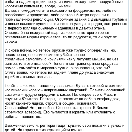
рабы, а надсмотрщики прогуливались между ними, вооружённые
короткими копьями и, вроде, бичами.
Далее, я ожидал чего-то похожего на феодализм, но, либо не
разобрался и пропустил, либо репторы быстро перешли к
промышленной революции. Огромные здания с дымящими трубами
и явные самодвижущиеся экипажи на улицах городов, застроенных
с первого взгляда обычными зданиями в два-три этажа.
Определённо воздушный шар, из корзины которого торчат
оскаленные морды аэронавтов: то ли радуются, то ли орут от
страха
И снова войны, но теперь оружие уже трудно определить, но,
несомненно, оно самое смертоубийственное.
Уродливые самолёты с крыльями как у летучих мышей, но без
винтов, или это планеры? Непонятные транспортные средства –
помесь самолёта и морского судна, экранопланы, что ли?
Опять война, но теперь на заднем плане до ужаса знакомые
«грибы» атомных взрывов.
Полёты в космос – вполне узнаваемая Луна, к которой стремится
космический корабль непривычных очертаний. Планеты солнечной
системы – трудно определить какие. Но, скорее всего Марс и
спутники Юпитера. Репторы, не похожие на себя в скафандрах,
носят какие-то ящики, строят, в общем, осваивают.
Снова война! Нет, не война. Скорее катастрофа. К Земле
стремится астероид. Его пытаются взорвать или отклонить с
орбиты – непонятно...
Выжженная земля, репторы тащат куда-то свои пожитки в узлах и
детей. На горизонте извергающийся вулкан.