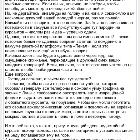
учебных лаптопах. Если вы их, конечно, не потёрли, чтобы
освободить место для очередных «Звёздных войн».
Но, не дёргайтесь, инвалиды на голову и на ноги, я сэкономлю вам
несколько джоулей вашей молодой энергии, раз уж пришёл.
Внимайте и не говорите, что не внимали: Зачёты по выживанию на
поверхности в вакууме все присутствующие тут пародии на
курсантов – числом раз и два – успешно сдали.
Однако, на этих же курсантах – вы свои имена помните? – лежит
позорное бремя не сданных вовремя зачётов по вождению в
вакууме ракетной платформы типа «Пенал», если это
наименование вам ещё что-нибудь говорит.
Каковые зачёты вы будете сдавать ровно через год, под
смущённое хихиканье, переходящее в дружный смех ваших
младших товарищей. Если, конечно, за этот срок окончательно не
сломаете себе необходимые части тела.
Ещё вопросы?
- Господин сержант, а зачем нас тут держат?
- Полагаю, чтобы спасти от разгневанных учёных, которые
оборвали генералу все телефоны и сожрали уйму трафика на
звонки с Луны с требованием расстрелять вас в извращённой
форме и выдать им ваши тела, а точнее одно тело некого
любопытного курсанта, на поругание. Чтобы они могли потоптать
его своими археологическими ботинками и поволочить на верёвке
по самым крупным столицам мира, а потом сжечь на костре из
мокрых листьев и развеять пепел в поле в ветреную погоду.
И это всё за то, что этот, присутствующий здесь недостойный
курсант, походя изломал останки неповторимого устройства связи,
на беду попавшегося ему на горе.
А после, с особым цинизмом привёл в негодность не только