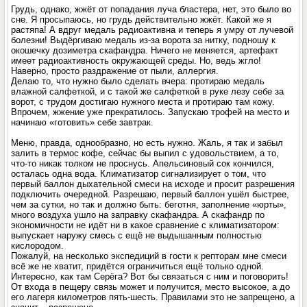
Грудь, однако, жжёт от попадания луча бластера, нет, это было во
сне. Я просыпаюсь, но грудь действительно жжёт. Какой же я
растяпа! А вдруг медаль радиоактивна и теперь я умру от лучевой
болезни! Выдёргиваю медаль из-за ворота за нитку, подношу к
окошечку дозиметра скафандра. Ничего не меняется, артефакт
имеет радиоактивность окружающей среды. Но, ведь жгло!
Наверно, просто раздражение от пыли, аллергия.
Делаю то, что нужно было сделать вчера: протираю медаль
влажной салфеткой, и с такой же салфеткой в руке лезу себе за
ворот, с трудом достигаю нужного места и протираю там кожу.
Впрочем, жжение уже прекратилось. Запускаю трофей на место и
начинаю «готовить» себе завтрак.
Меню, правда, однообразно, но есть нужно. Жаль, я так и забыл
залить в термос кофе, сейчас бы выпил с удовольствием, а то,
что-то никак толком не проснусь. Апельсиновый сок кончился,
осталась одна вода. Климатизатор сигнализирует о том, что
первый баллон дыхательной смеси на исходе и просит разрешения
подключить очередной. Разрешаю, первый баллон ушёл быстрее,
чем за сутки, но так и должно быть: беготня, заполнение «юрты»,
много воздуха ушло на заправку скафандра. А скафандр по
экономичности не идёт ни в какое сравнение с климатизатором:
выпускает наружу смесь с ещё не выдышанным полностью
кислородом.
Пожалуй, на несколько экспедиций в гости к репторам мне смеси
всё же не хватит, придётся ограничиться ещё только одной.
Интересно, как там Серёга? Вот бы связаться с ним и поговорить!
От входа в пещеру связь может и получится, место высокое, а до
его лагеря километров пять-шесть. Правилами это не запрещено, а