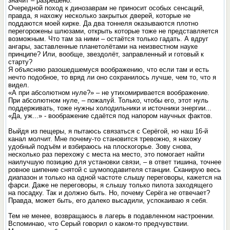
значит – разрешено.
Очередной поход к динозаврам не приносит особых сенсаций,
правда, я нахожу несколько закрытых дверей, которые не
поддаются моей кирке. Да два тоннеля оказываются плотно
перегорожены шлюзами, открыть которые тоже не представляется
возможным. Что там за ними – остаётся только гадать. А вдруг
ангары, заставленные планетолётами на неизвестном науке
принципе? Или, вообще, звездолёт, заправленный и готовый к
старту?
Я объясняю разошедшемуся воображению, что если там и есть
нечто подобное, то вряд ли оно сохранилось лучше, чем то, что я
видел.
«А при абсолютном нуле?» – не утихомиривается воображение.
При абсолютном нуле, – пожалуй. Только, чтобы его, этот нуль
поддерживать, тоже нужны холодильники и источники энергии...
«Да, уж...» - воображение сдаётся под напором научных фактов.
Выйдя из пещеры, я пытаюсь связаться с Серёгой, но наш 16-й
канал молчит. Мне почему-то становится тревожно, я нахожу
удобный подъём и взбираюсь на плоскогорье. Зову снова,
несколько раз перехожу с места на место, это помогает найти
наилучшую позицию для установки связи, – в ответ тишина, точнее
ровное шипение снятой с шумоподавителя станции. Сканирую весь
диапазон и только на одной частоте слышу переговоры, кажется на
фарси. Даже не переговоры, я слышу только пилота заходящего
на посадку. Так и должно быть. Но, почему Серёга не отвечает?
Правда, может быть, его далеко высадили, успокаиваю я себя.
Тем не менее, возвращаюсь в лагерь в подавленном настроении.
Вспоминаю, что Серый говорил о каком-то предчувствии.