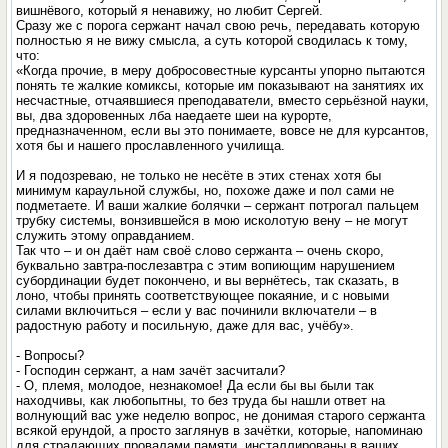
вишнёвого, который я ненавижу, но любит Сергей.
Сразу же с порога сержант начал свою речь, передавать которую
полностью я не вижу смысла, а суть которой сводилась к тому,
что:
«Когда прочие, в меру добросовестные курсанты упорно пытаются
понять те жалкие комиксы, которые им показывают на занятиях их
несчастные, отчаявшиеся преподаватели, вместо серьёзной науки,
вы, два здоровенных лба наедаете шеи на курорте,
предназначенном, если вы это понимаете, вовсе не для курсантов,
хотя бы и нашего прославленного училища.
И я подозреваю, не только не несёте в этих стенах хотя бы
минимум караульной службы, но, похоже даже и пол сами не
подметаете. И ваши жалкие болячки – сержант потрогал пальцем
трубку системы, вонзившейся в мою исколотую вену – не могут
служить этому оправданием.
Так что – и он даёт нам своё слово сержанта – очень скоро,
буквально завтра-послезавтра с этим вопиющим нарушением
субординации будет покончено, и вы вернётесь, так сказать, в
лоно, чтобы принять соответствующее покаяние, и с новыми
силами включиться – если у вас починили включатели – в
радостную работу и посильную, даже для вас, учёбу».
- Вопросы?
- Господин сержант, а нам зачёт засчитали?
- О, племя, молодое, незнакомое! Да если бы вы были так
находчивы, как любопытны, то без труда бы нашли ответ на
волнующий вас уже неделю вопрос, не донимая старого сержанта
всякой ерундой, а просто заглянув в зачётки, которые, напоминаю
для страдающих провалами памяти, инсталлированы в ваших