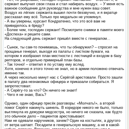
сержант выпучил свои глаза и стал набирать воздух. – У меня есть
важное сообщение для руководства и мне нужен ваш совет.
Воздух из лёгких сержанта вышел почти беззвучно, и я вкратце
рассказал ему всё. Только про медальон не упомянул.
- А вы уверены, курсант Кондратенко, что это всё вам не
привиделось в бреду?
- Более чем, господин сержант! Посмотрите снимки в памяти моего
«Доспеха» и решите сами.
На следующий день сержант пришёл вместе с генералом...
- Сынок, ты сам-то понимаешь, что ты обнаружил? – спросил на
прощанье генерал, выходя из палаты с листком бумаги, на
котором я изобразил план местности с лестницей и входом в базу
репторов, и отдельно примерный план базы.
- Так точно! – ответил я по уставу ему вслед.
Хотя, конечно я этого точно не знал, но в армии положено отвечать
именно так.
А через несколько минут нас с Серёгой арестовали. Просто зашли
в палату два незнакомых офицера и приказали собираться. Я
запротестовал:
- А Серёгу-то за что? Он ничего не знает!
- Чего я не знаю, Вась?
Однако, один офицер пресёк разговоры: «Молчать!», а второй
помог Серёге накинуть шинель. В коридоре никого не было, только
выглянула из дежурки медсестра, но ничего не сказала, как будто
это обычное дело – пациентов арестовывают.
Нам не одевали наручников, зачем? Один на костылях, а другого
от ветра шатает. Посадили в генеральскую машину, а не в какой-