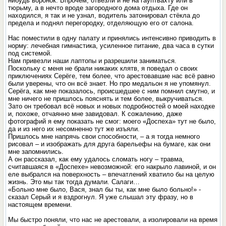
нибудь воронок. Впрочем, отвезли и не на гауптвахту или в
тюрьму, а в нечто вроде загородного дома отдыха. Где он
находился, я так и не узнал, водитель затонировал стёкла до
предела и поднял перегородку, отделяющую его от салона.
Нас поместили в одну палату и принялись интенсивно приводить в
норму: лечебная гимнастика, усиленное питание, два часа в сутки
под системой.
Нам привезли наши лаптопы и разрешили заниматься.
Поскольку с меня не брали никаких клятв, я поведал о своих
приключениях Серёге, тем более, что арестовавшие нас всё равно
были уверены, что он всё знает. Но про медальон я не упомянул.
Серёга, как мне показалось, происшедшее с ним помнил смутно, и
мне ничего не пришлось пояснять и тем более, выкручиваться.
Зато он требовал всё новых и новых подробностей о моей находке
и, похоже, отчаянно мне завидовал. К сожалению, даже
фотографий я ему показать не смог: моего «Доспеха» тут не было,
да и из него их несомненно тут же изъяли.
Пришлось мне напрячь свои способности, – а я тогда немного
рисовал – и изображать для друга барельефы на бумаге, как они
мне запомнились.
А он рассказал, как ему удалось сломать ногу – травма,
считавшаяся в «Доспехе» невозможной: его накрыло лавиной, и он
еле выбрался на поверхность – впечатлений хватило бы на целую
жизнь. Это мы так тогда думали. Салаги…
«Больно мне было, Вася, знал бы ты, как мне было больно!» -
сказал Серый и я вздрогнул. Я уже слышал эту фразу, но в
настоящем времени.
Мы быстро поняли, что нас не арестовали, а изолировали на время