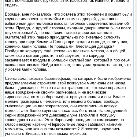
быть почившие конструкторы этих насестов так именно, и любили
сидеть.
Вообще, мне показалось, что хозяева этих тоннелей и комнат были
крупнее человека: и скамейки и размеры дверей, даже явно
избыточная для человека высота потолков свидетельствовали об
этом. Правда, с другой стороны, входные двери шлюза были всего
двухметровые! А, понял! Такие низкие двери заставляли
обитателей этих пещер принудительно почтительно склонять
голову при виде Земли и Солнца при входе и выходе, если у них,
конечно, были головы. Не правда ли, блестящая догадка?
Пройдя по коридору ещё несколько десятков метров, а в общей
сложности метров двести, я обнаружил, что коридор
заканчивается входом в большой круглый зал, который я про себя
назвал «актовым». Войдя же в зал, я получил доказательства, что
у хозяев были головы.
Стены зала покрыты барельефами, на которых и были изображены
предполагаемые строители этой покинутой миллионы лет назад
базы – динозавры. Не те гиганты-травоядные, которые поражают
наше воображение своими размерами, и не всяческие
тиранозавры, хотя на барельефах присутствовали и они. Более
мелкие, размером с человека, или немного больше, вообще,
смахивающие на велосирепторов, они охотились на всякую
мелочь, а от более крупных спасались бегством. На следующей
серии изображений эти динозавры уже загоняли в ловушку
травоядного гиганта. Этот барельеф походил по композиции на
классическую картину «Первобытные люди забивают камнями
мамонта», или как она там называется? И похоже, научились
успешно отбиваться от всяческих тирексов.