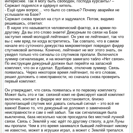
интереснее. Так я могу быть свободен, господа курсанты? –
Сержант поднялся и одёрнул китель.
- Ещё один вопрос… что было со связью? Почему аварийки не
услышали на Базе?
Сержант снова присел на стул и задумался. Потом, видимо
решившись, ответил:
- В науке это называется человеческий фактор, а в армии по-
другому. Да вы это слово знаете! Дежурным по связи на Базе
заступил некий молодой лейтенант. Он уже не лейтенант, так что
вы с ним вряд ли когда встретитесь. Так совпало, что в самом
начале его суточного дежурства микрометеорит повредил фидер
спутниковой антенны. Конечно, лейтенант не мог этого знать, он
увидел только что сигналы со спутников пропали. Включился
зуммер сигнализации, и на мониторе замигало табло «Нет связи».
По инструкции дежурный должен был перейти на запасной
комплект, что он и сделал. Вдобавок, отключив зуммер. Связь
появилась. Через некоторое время лейтенант, по его словам,
решил доложить о неисправности, но сначала снова проверить
первый комплект.
Он утверждает, что связь появилась и по первому комплекту.
Может быть это и так: связной комп не фиксирует какой комплект
включен, контакт в фидере мог восстановится, близко
пролетающий спутник мог давать сильный сигнал – это всё не
важно! Важно то, что дежурный не доложил о замеченной
неисправности и сам о ней забыл. Так как сигнализация была
выключена, база несколько часов просидела без местной лунной
связи. Связь с Землёй у нас идёт по другому стволу, а для Луны
мы пропали. Чем в это время занимался бывший лейтенант никому
не известно, может в игрушки играл, а может с Землёй трепался.