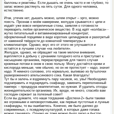
баллоны и реактивы. Если дышать не очень часто и не глубоко, то
запас можно растянуть на пять суток. Для одного человека,
естественно.
Итак, утечек нет, дышать можно, шлем открыт – эрго, можно
поесть. Прознав о моём намерении, желудок срывается с цепи и
издаёт уже вовсе неприличные стоны, заявляя о готовности
переварить любое органическое вещество. В ход идёт «колбаса» -
жутко питательный и витаминизированный концентрат,
оформленный порциями в виде коротких цилиндриков и разогретый
от каменной твёрдости до комнатной температуры в
климатизаторе. Однако, вкус его от этого не улучшается и
остаётся в лучшем случае «на любителя».
Желудок, однако, не обращает на такие мелочи внимания,
вцепляется в добычу с урчанием голодного кота и приступает к
насыщению организма, перераспределив для такого случая
кровяные потоки в оном в свою пользу. Мозгу достаётся крови и
кислорода меньше, чем обычно, но он не протестует – надо, значит
надо. Я немного соловею, это нормально, выпиваю из бутылочки
размороженного апельсинового сока. Какая благодать!
Тут бы и залечь и вздремнуть пару часиков, но, увы! Необходимо
подзаправить и подзарядить скафандр, заменить переполненный
памперс – процедура неаппетитная, но нужная. И удалить отходы
жизнедеятельности организма. Их, вроде, не много, спасибо вам
господин сержант за полезный совет!
Если вы думаете, что наши тогдашние «Доспехи-2» были такими
же огромными и неповоротливыми, как первые пустотные и лунные
скафандры, то вы ошибаетесь. Конечно, им было далеко до
современных, с псевдомускулатурой, в которых даже гопака
можно танцевать. Однако их тоже можно было легко и быстро