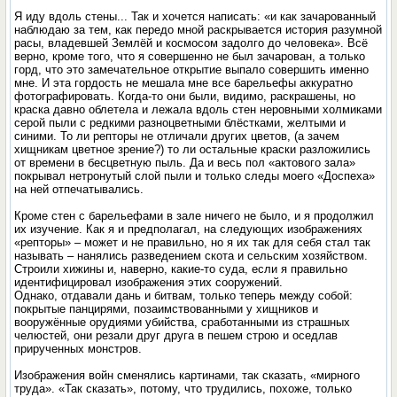
Я иду вдоль стены... Так и хочется написать: «и как зачарованный
наблюдаю за тем, как передо мной раскрывается история разумной
расы, владевшей Землёй и космосом задолго до человека». Всё
верно, кроме того, что я совершенно не был зачарован, а только
горд, что это замечательное открытие выпало совершить именно
мне. И эта гордость не мешала мне все барельефы аккуратно
фотографировать. Когда-то они были, видимо, раскрашены, но
краска давно облетела и лежала вдоль стен неровными холмиками
серой пыли с редкими разноцветными блёстками, желтыми и
синими. То ли репторы не отличали других цветов, (а зачем
хищникам цветное зрение?) то ли остальные краски разложились
от времени в бесцветную пыль. Да и весь пол «актового зала»
покрывал нетронутый слой пыли и только следы моего «Доспеха»
на ней отпечатывались.
Кроме стен с барельефами в зале ничего не было, и я продолжил
их изучение. Как я и предполагал, на следующих изображениях
«репторы» – может и не правильно, но я их так для себя стал так
называть – нанялись разведением скота и сельским хозяйством.
Строили хижины и, наверно, какие-то суда, если я правильно
идентифицировал изображения этих сооружений.
Однако, отдавали дань и битвам, только теперь между собой:
покрытые панцирями, позаимствованными у хищников и
вооружённые орудиями убийства, сработанными из страшных
челюстей, они резали друг друга в пешем строю и оседлав
прирученных монстров.
Изображения войн сменялись картинами, так сказать, «мирного
труда». «Так сказать», потому, что трудились, похоже, только