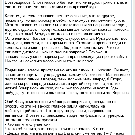
Возвращаюсь. Спотыкаюсь о баллон, его не видно, прямо в глаза
светит солнце. Баллон в лямки и на прежний курс.
Кажется, я терял сознание, нет, не сознание, что-то другое,
поскольку, когда прихожу в себя, то нахожусь на прежнем курсе.
Мозг отключается по частям: ответственная за направление бдит,
другие отдыхают. Перед глазами мигает короткая красная полоска.
Ага, это отдых! Воздуха осталось на несколько минут.
Остановиться, баллон на почву, штуцер, клапан. Руки делают всё
сами, а я, кажется, в это время сплю. Сколько я проспал сидя на
коленках не знаю. Просыпаюсь бодрым и полным сил. Что-то
сигналит дисплей... как не полная заправка? Похоже, я
заправляюсь уже не первый раз, а про предыдущие просто забыл.
Ничего, и несколько часов жизни тоже не плохо.
Поднимаю баллон, пристраиваю его на лямки и... бросаю. Он пуст,
зачем его тащить. Глупо радуюсь такому облегчению. Машинально
подтягиваю лямки и вперёд, тень должна быть впереди! Скоро,
или не скоро, впереди оказывается крутой подъём. То, что мне
нужно! Взбираюсь на гору, силы быстро улетучиваются. Где-
нибудь, тут в тенёчке и заляжем. Ползу на четвереньках. Вершина.
Опа! В наушниках ясно и чётко разговаривают, правда не по-
русски, но это не важно: главное рация наткнулась на
действующий канал. Что-то ору по-русски и, надеюсь, по-
английски. В ответ встревожено, вроде, на фарси или турецком,
потом на ломанном русском:
- Кто вы, что случается?
Что-то объясняю, что говорю, точно не помню. В ответ:
- Держитесь, мы вызывали ваш База, они уже летают! – И через