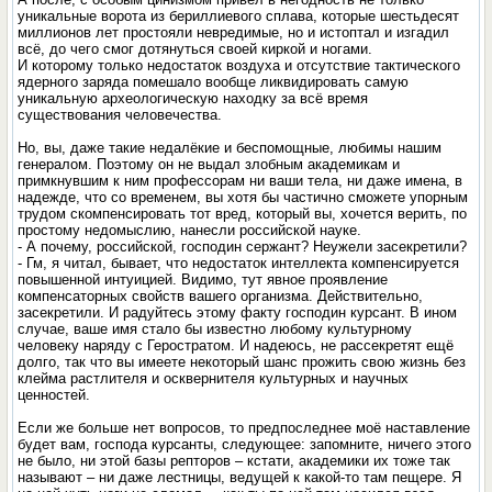
уникальные ворота из бериллиевого сплава, которые шестьдесят
миллионов лет простояли невредимые, но и истоптал и изгадил
всё, до чего смог дотянуться своей киркой и ногами.
И которому только недостаток воздуха и отсутствие тактического
ядерного заряда помешало вообще ликвидировать самую
уникальную археологическую находку за всё время
существования человечества.
Но, вы, даже такие недалёкие и беспомощные, любимы нашим
генералом. Поэтому он не выдал злобным академикам и
примкнувшим к ним профессорам ни ваши тела, ни даже имена, в
надежде, что со временем, вы хотя бы частично сможете упорным
трудом скомпенсировать тот вред, который вы, хочется верить, по
простому недомыслию, нанесли российской науке.
- А почему, российской, господин сержант? Неужели засекретили?
- Гм, я читал, бывает, что недостаток интеллекта компенсируется
повышенной интуицией. Видимо, тут явное проявление
компенсаторных свойств вашего организма. Действительно,
засекретили. И радуйтесь этому факту господин курсант. В ином
случае, ваше имя стало бы известно любому культурному
человеку наряду с Геростратом. И надеюсь, не рассекретят ещё
долго, так что вы имеете некоторый шанс прожить свою жизнь без
клейма растлителя и осквернителя культурных и научных
ценностей.
Если же больше нет вопросов, то предпоследнее моё наставление
будет вам, господа курсанты, следующее: запомните, ничего этого
не было, ни этой базы репторов – кстати, академики их тоже так
называют – ни даже лестницы, ведущей к какой-то там пещере. Я