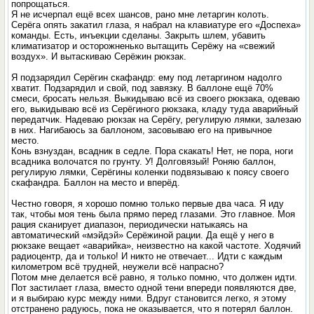
попрощаться.
Я не исчерпал ещё всех шансов, рано мне летаргин колоть.
Серёга опять закатил глаза, я набрал на клавиатуре его «Доспеха»
команды. Есть, инъекции сделаны. Закрыть шлем, убавить
климатизатор и осторожненько вытащить Серёжу на «свежий
воздух». И вытаскиваю Серёжин рюкзак.
Я подзарядил Серёгин скафандр: ему под летаргином надолго
хватит. Подзарядил и свой, под завязку. В баллоне ещё 70%
смеси, бросать нельзя. Выкидываю всё из своего рюкзака, одеваю
его, выкидываю всё из Серёгиного рюкзака, кладу туда аварийный
передатчик. Надеваю рюкзак на Серёгу, регулирую лямки, залезаю
в них. Нагибаюсь за баллоном, засовываю его на привычное
место.
Конь взнуздан, всадник в седле. Пора скакать! Нет, не пора, ноги
всадника волочатся по грунту. У! Долговязый! Роняю баллон,
регулирую лямки, Серёгины коленки подвязываю к поясу своего
скафандра. Баллон на место и вперёд.
Честно говоря, я хорошо помню только первые два часа. Я иду
так, чтобы моя тень была прямо перед глазами. Это главное. Моя
рация сканирует диапазон, периодически натыкаясь на
автоматический «мэйдэй» Серёжиной рации. Да ещё у него в
рюкзаке вещает «аварийка», неизвестно на какой частоте. Ходячий
радиоцентр, да и только! И никто не отвечает... Идти с каждым
километром всё трудней, неужели всё напрасно?
Потом мне делается всё равно, я только помню, что должен идти.
Пот застилает глаза, вместо одной тени впереди появляются две,
и я выбираю курс между ними. Вдруг становится легко, я этому
отстранено радуюсь, пока не оказывается, что я потерял баллон.