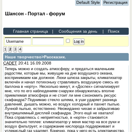
Default Style
Регистрация
Шансон - Портал - форум
Главная страница
|
Сообщения за день
|
Поиск
1
2
3
4
Наше творчество
>Рассказик.
CADET
20:41 16.09.2008
Теперь можно и создать атмосферу, и предаться маленьким
радостям, которые мы, живущие на дне воздушного океана,
воспринимаем как должное. Люки шлюза закрыты, климатизатор
включён и начал потихоньку стравливать воздушную смесь из
баллона в «юрту». Несколько минут, и «Доспех» сигнализирует
мне, что по его наблюдениям снаружи обнаружилась вполне
приемлемая атмосфера и не стоит ли мне сэкономить ресурс
скафандра? Поднимаю стекло шлема, в уши ударяет разница
давлений, дышать можно, но воздух холодный и пахнет пылью.
Лунной пылью, естественно. Неожиданно чихаю и забрызгиваю
внутришлемный дисплей скафандра. Этого ещё не хватало!
Пока справляюсь с неприятностью, в «юрте» становится
значительно теплее: климатизатор у меня мастер на все руки и
воздух фильтрует, и содержание кислорода поддерживает и
углекислый газ удаляет. Конечно, пока у него есть электричество,