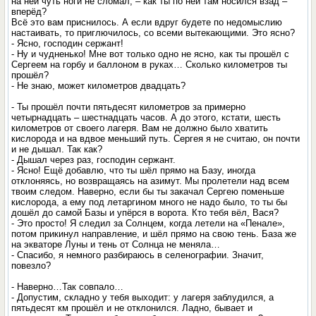
на ней чуть ноги не сломал, – как ты по ней там носился взад –
вперёд?
Всё это вам приснилось. А если вдруг будете по недомыслию
настаивать, то приглючилось, со всеми вытекающими. Это ясно?
- Ясно, господин сержант!
- Ну и чудненько! Мне вот только одно не ясно, как ты прошёл с
Сергеем на горбу и баллоном в руках… Сколько километров ты
прошёл?
- Не знаю, может километров двадцать?
- Ты прошёл почти пятьдесят километров за примерно
четырнадцать – шестнадцать часов. А до этого, кстати, шесть
километров от своего лагеря. Вам не должно было хватить
кислорода и на вдвое меньший путь. Сергея я не считаю, он почти
и не дышал. Так как?
- Дышал через раз, господин сержант.
- Ясно! Ещё добавлю, что ты шёл прямо на Базу, иногда
отклоняясь, но возвращаясь на азимут. Мы пролетели над всем
твоим следом. Наверно, если бы ты закачал Сергею поменьше
кислорода, а ему под летаргином много не надо было, то ты бы
дошёл до самой Базы и упёрся в ворота. Кто тебя вёл, Вася?
- Это просто! Я следил за Солнцем, когда летели на «Пенале»,
потом прикинул направление, и шёл прямо на свою тень. База же
на экваторе Луны и тень от Солнца не меняла…
- Спасибо, я немного разбираюсь в селенографии. Значит,
повезло?
- Наверно…Так совпало…
- Допустим, складно у тебя выходит: у лагеря заблудился, а
пятьдесят км прошёл и не отклонился. Ладно, бывает и