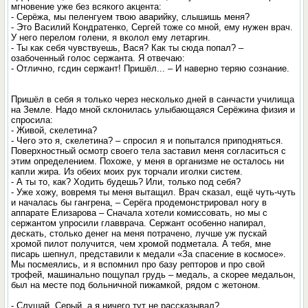
мгновение уже без всякого акцента:
- Серёжа, мы пеленгуем твою аварийку, слышишь меня?
- Это Василий Кондратенко, Сергей тоже со мной, ему нужен врач.
У него перелом голени, я вколол ему летаргин.
- Ты как себя чувствуешь, Вася? Как ты сюда попал? –
озабоченный голос сержанта. Я отвечаю:
- Отлично, гсдин сержант! Пришёл... – И наверно теряю сознание.
Пришёл в себя я только через несколько дней в санчасти училища
на Земле. Надо мной склонилась улыбающаяся Серёжина физия и
спросила:
- Живой, скелетина?
- Чего это я, скелетина? – спросил я и попытался приподняться.
Поверхностный осмотр своего тела заставил меня согласиться с
этим определением. Похоже, у меня в организме не осталось ни
капли жира. Из обеих моих рук торчали иголки систем.
- А ты то, как? Ходить будешь? Или, только под себя?
- Уже хожу, вовремя ты меня вытащил. Врач сказал, ещё чуть-чуть
и началась бы гангрена, – Серёга продемонстрировал ногу в
аппарате Елизарова – Сначала хотели комиссовать, но мы с
сержантом упросили главврача. Сержант особенно напирал,
дескать, столько денег на меня потрачено, лучше уж пускай
хромой пилот получится, чем хромой подметала. А тебя, мне
писарь шепнул, представили к медали «За спасение в космосе».
Мы посмеялись, и я вспомнил про базу репторов и про свой
трофей, машинально пощупал грудь – медаль, а скорее медальон,
был на месте под больничной пижамкой, рядом с жетоном.
- Слушай, Серый, а я ничего тут не рассказывал?