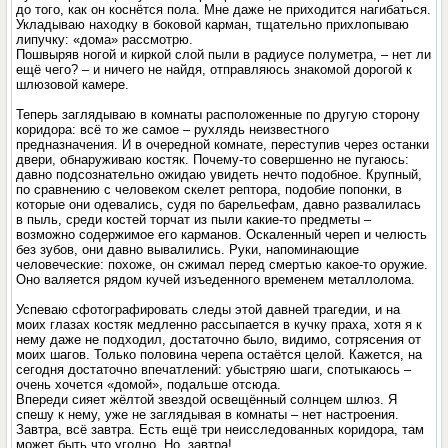
до того, как он коснётся пола. Мне даже не приходится нагибаться.
Укладываю находку в боковой карман, тщательно прихлопываю
липучку: «дома» рассмотрю.
Пошвыряв ногой и киркой слой пыли в радиусе полуметра, – нет ли
ещё чего? – и ничего не найдя, отправляюсь знакомой дорогой к
шлюзовой камере.
Теперь заглядываю в комнаты расположенные по другую сторону
коридора: всё то же самое – рухлядь неизвестного
предназначения. И в очередной комнате, переступив через останки
двери, обнаруживаю костяк. Почему-то совершенно не пугаюсь:
давно подсознательно ожидаю увидеть нечто подобное. Крупный,
по сравнению с человеком скелет рептора, подобие попонки, в
которые они одевались, судя по барельефам, давно развалилась
в пыль, среди костей торчат из пыли какие-то предметы –
возможно содержимое его карманов. Оскаленный череп и челюсть
без зубов, они давно вывалились. Руки, напоминающие
человеческие: похоже, он сжимал перед смертью какое-то оружие.
Оно валяется рядом кучей изъеденного временем металлолома.
Успеваю сфотографировать следы этой давней трагедии, и на
моих глазах костяк медленно рассыпается в кучку праха, хотя я к
нему даже не подходил, достаточно было, видимо, сотрясения от
моих шагов. Только половина черепа остаётся целой. Кажется, на
сегодня достаточно впечатлений: убыстряю шаги, спотыкаюсь –
очень хочется «домой», подальше отсюда.
Впереди сияет жёлтой звездой освещённый солнцем шлюз. Я
спешу к нему, уже не заглядывая в комнаты – нет настроения.
Завтра, всё завтра. Есть ещё три неисследованных коридора, там
может быть что угодно. Но, завтра!