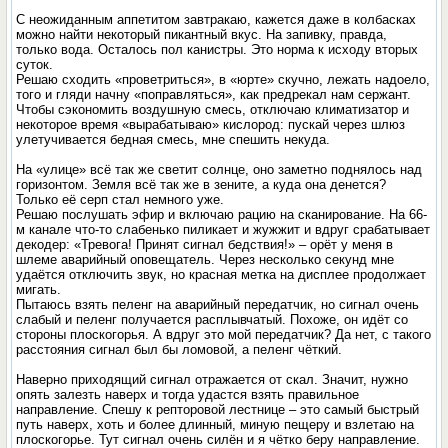
С неожиданным аппетитом завтракаю, кажется даже в колбасках
можно найти некоторый пикантный вкус. На запивку, правда,
только вода. Осталось пол канистры. Это норма к исходу вторых
суток.
Решаю сходить «проветриться», в «юрте» скучно, лежать надоело,
того и гляди начну «поправляться», как предрекал нам сержант.
Чтобы сэкономить воздушную смесь, отключаю климатизатор и
некоторое время «вырабатываю» кислород: пускай через шлюз
улетучивается бедная смесь, мне спешить некуда.
На «улице» всё так же светит солнце, оно заметно поднялось над
горизонтом. Земля всё так же в зените, а куда она денется?
Только её серп стал немного уже.
Решаю послушать эфир и включаю рацию на сканирование. На 66-
м канале что-то слабенько пиликает и жужжит и вдруг срабатывает
декодер: «Тревога! Принят сигнал бедствия!» – орёт у меня в
шлеме аварийный оповещатель. Через несколько секунд мне
удаётся отключить звук, но красная метка на дисплее продолжает
мигать.
Пытаюсь взять пеленг на аварийный передатчик, но сигнал очень
слабый и пеленг получается расплывчатый. Похоже, он идёт со
стороны плоскогорья. А вдруг это мой передатчик? Да нет, с такого
расстояния сигнал был бы ломовой, а пеленг чёткий.
Наверно приходящий сигнал отражается от скал. Значит, нужно
опять залезть наверх и тогда удастся взять правильное
направление. Спешу к репторовой лестнице – это самый быстрый
путь наверх, хоть и более длинный, миную пещеру и взлетаю на
плоскогорье. Тут сигнал очень силён и я чётко беру направление.