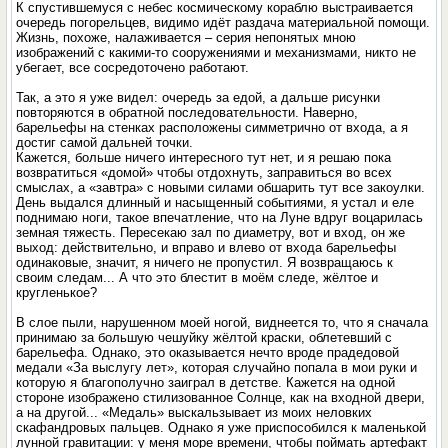
К спустившемуся с небес космическому кораблю выстраивается
очередь погорельцев, видимо идёт раздача материальной помощи.
Жизнь, похоже, налаживается – серия непонятых мною
изображений с какими-то сооружениями и механизмами, никто не
убегает, все сосредоточено работают.
Так, а это я уже видел: очередь за едой, а дальше рисунки
повторяются в обратной последовательности. Наверно,
барельефы на стенках расположены симметрично от входа, а я
достиг самой дальней точки.
Кажется, больше ничего интересного тут нет, и я решаю пока
возвратиться «домой» чтобы отдохнуть, заправиться во всех
смыслах, а «завтра» с новыми силами обшарить тут все закоулки.
День выдался длинный и насыщенный событиями, я устал и еле
поднимаю ноги, такое впечатление, что на Луне вдруг воцарилась
земная тяжесть. Пересекаю зал по диаметру, вот и вход, он же
выход: действительно, и вправо и влево от входа барельефы
одинаковые, значит, я ничего не пропустил. Я возвращаюсь к
своим следам... А что это блестит в моём следе, жёлтое и
кругленькое?
В слое пыли, нарушенном моей ногой, виднеется то, что я сначала
принимаю за большую чешуйку жёлтой краски, облетевший с
барельефа. Однако, это оказывается нечто вроде прадедовой
медали «За выслугу лет», которая случайно попала в мои руки и
которую я благополучно заиграл в детстве. Кажется на одной
стороне изображено стилизованное Солнце, как на входной двери,
а на другой... «Медаль» выскальзывает из моих неловких
скафандровых пальцев. Однако я уже приспособился к маленькой
лунной гравитации: у меня море времени, чтобы поймать артефакт