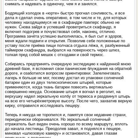
снимать и надевать в одиночку, чем я и занялся.
Бодрящий холодок в «юрте» быстро прогнал сонливость, и все
дела я сделал очень оперативно, в том числе и те, для которых
человеку находящемуся не в скафандре памперс обычно не
нужен. Снова зайдя в успевший проветриться скафандр, я
включил подогрев и почувствовал себя, наконец, отлично.
Программа зачёта успешно выполнялась, я был сыт и здоров,
меня ждали подвиги и открытия. Позволив себе положенные по
уставу после приёма пищи полчаса отдыха лёжа, я, разбуженный
таймером скафандра, выбрался на поверхность через шлюз,
толкая пред собой мешок с отходами и свой термос.
Собираясь предпринять очередную экспедицию к найденной мною
древней базе, я вспомнил свои панические блуждания на обратной
дороге, и озаботился вопросом ориентировки: Запеленговать
лагерь я больше не мог, посему достал из упаковки солнечной
батареи один из двух телескопических штырей, которые
применяются, когда ткань батареи повесить вертикально
совершенно некуда. Основание штыря я вогнал в реголит, на
верхушку надел зеркальную колбу от термоса и раздвинул штырь
на всю его четырёхметровую высоту. После чего, захватив верную
кирку, отправился исследовать пещеру.
Теперь я никуда не торопился и, памятуя свои недавние страхи,
периодически оборачивался. Но зеркальный солнечный
отражатель был виден очень хорошо по всему маршруту, вплоть
до начала лестницы. Преодолев завал, я поднялся к пещере,
миновал «шлюзовую камеру» и остановился, давая глазам
привыкнуть к полумраку.