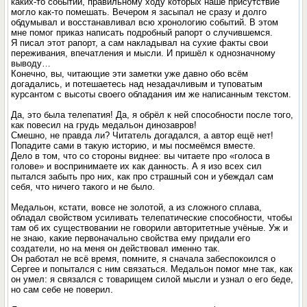
каких-то событий, правильному ходу которых наше присутствие
могло как-то помешать. Вечером я засыпал не сразу и долго
обдумывал и восстанавливал всю хронологию событий. В этом
мне помог приказ написать подробный рапорт о случившемся.
Я писал этот рапорт, а сам накладывал на сухие факты свои
переживания, впечатления и мысли. И пришёл к однозначному
выводу…
Конечно, вы, читающие эти заметки уже давно обо всём
догадались, и потешаетесь над незадачливым и туповатым
курсантом с высоты своего обладания им же написанным текстом.
Да, это была телепатия! Да, я обрёл к ней способности после того,
как повесил на грудь медальон динозавров!
Смешно, не правда ли? Читатель догадался, а автор ещё нет!
Попадите сами в такую историю, и мы посмеёмся вместе.
Дело в том, что со стороны виднее: вы читаете про «голоса в
голове» и воспринимаете их как данность. А я изо всех сил
пытался забыть про них, как про страшный сон и убеждал сам
себя, что ничего такого и не было.
Медальон, кстати, вовсе не золотой, а из сложного сплава,
обладал свойством усиливать телепатические способности, чтобы
там об их существовании не говорили авторитетные учёные. Уж и
не знаю, какие первоначально свойства ему придали его
создатели, но на меня он действовал именно так.
Он работал не всё время, помните, я сначала забеспокоился о
Сергее и попытался с ним связаться. Медальон помог мне так, как
он умел: я связался с товарищем силой мысли и узнал о его беде,
но сам себе не поверил.