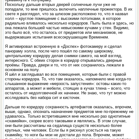
Поскольку дальше вторых дверей солнечные лучи уже не
попадали, то мне пришлось включить наплечные прожектора. В их
свете я разглядел, что за шлюзом расположено то, что я назвал
холл – круглое помещение с высокими потолками, в которое
радиально вливалось несколько коридоров. Пыль была и здесь, но
она лежала большей частью невысокими кучами у стен. Видимо,
это было всё, что осталось от предметов или механизмов, не
выдержавших испытания всесокрушающим Временем.
Я активировал встроенную в «Доспех» фотокамеру и сделал
панораму холла, после чего пошёл по самому широкому,
центральному коридору делая снимки самого, на мой взгляд,
интересного. С обеих сторон в коридор открывались дверные
проёмы. Правда, двери и то, что от них сохранилось лежали в
основном на полу.
Я шёл и заглядывал во все помещения, которые были с правой
стороны коридора. То, что там оказалось, напомнило мне когда-то
слышанное выражение «мерзость запустения»: остовы каких-то
аппаратов, а может и мебели, стоящих в кучах тлена – всего, что
осталось от недолговечной их начинки. Не знаю, что тут можно
исследовать без набора сит и кисточек.
Дальше по коридору сохранность артефактов оказалась, впрочем,
выше, однако, опознать назначение предметов мне по-прежнему не
удавалось. Только встретившиеся мне несколько раз однотипные
«скамейки», скорее всего таковыми и являлись. В этом случае,
они были рассчитаны на седалища существ несколько более
крупных, чем человек. Если бы я рискнул усесться на такую
скамейку, то ноги бы мои не достали до пола. Впрочем, может