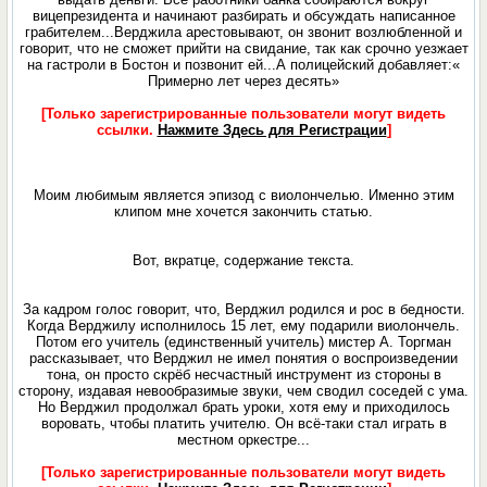
вицепрезидента и начинают разбирать и обсуждать написанное
грабителем...Верджила арестовывают, он звонит возлюбленной и
говорит, что не сможет прийти на свидание, так как срочно уезжает
на гастроли в Бостон и позвонит ей...А полицейский добавляет:«
Примерно лет через десять»
[Только зарегистрированные пользователи могут видеть
ссылки.
Нажмите Здесь для Регистрации
]
Моим любимым является эпизод с виолончелью. Именно этим
клипом мне хочется закончить статью.
Вот, вкратце, содержание текста.
За кадром голос говорит, что, Верджил родился и рос в бедности.
Когда Верджилу исполнилось 15 лет, ему подарили виолончель.
Потом его учитель (единственный учитель) мистер А. Торгман
рассказывает, что Верджил не имел понятия о воспроизведении
тона, он просто скрёб несчастный инструмент из стороны в
сторону, издавая невообразимые звуки, чем сводил соседей с ума.
Но Верджил продолжал брать уроки, хотя ему и приходилось
воровать, чтобы платить учителю. Он всё-таки стал играть в
местном оркестре...
[Только зарегистрированные пользователи могут видеть