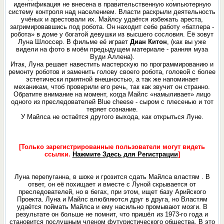
идентификация не внесена в правительственную компьютерную
систему контроля над населением. Власти раскрыли деятельность
учёных и арестовали их. Майлсу удаётся избежать ареста,
загримировавшись под робота. Он находит себе работу «батлера -
робота» в доме у богатой девушки из высшего сословия. Её зовут
Луна Шлоссер. В фильме её играет
Диан Китон
, (как вы уже
видели на фото в моём предыдущем материале - ранняя муза
Вуди Аллена).
Итак, Луна решает навестить мастерскую по программированию и
ремонту роботов и заменить голову своего робота, головой с более
эстетически приятной внешностью, a так же напоминает
механикам, чтоб проверили его речь, так как звучит он странно.
Oбратите внимание на момент, когда Майлс «намыливает» лицо
одного из преследователей Blue cheesе - сыром с плесенью и тот
теряет сознание.
У Майлса не остаётся другого выхода, как открыться Луне.
[Только зарегистрированные пользователи могут видеть
ссылки.
Нажмите Здесь для Регистрации
]
Луна перепуганна, в шоке и грозится сдать Майлса властям . В
ответ, он её похищает и вместе с Луной скрывается от
преследователей, но в бегах, при этом, ищет базу Арийского
Проекта. Луна и Майлс влюбляются друг в другa, но Властям
удаётся поймать Майлса и ему насильно промывают мозги. В
результате он больше не помнит, что пришёл из 1973-го года и
становится послушным членом футуристического общества. В это