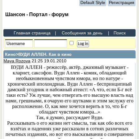
Default Style
Регистрация
Шансон - Портал - форум
Главная страница
|
Сообщения за день
|
Поиск
Кино
>ВУДИ АЛЛЕН. Как в кино
Maya Rozova
21:25 19.01.2010
ВУДИ АЛЛЕН - режиссёр, актёр, джазовый музыкант -
кларнет, саксофон. Вуди Аллен - комик, обладающий
необыкновенным чувством юмора, но по натуре -
хронический ипохондриак. Вуди Аллен - беспринципный
дамский угодник и набожный атеист: «А что, если Б-г всё
таки есть? Уж лучше, чем отвергать его высшую власть над
нами, грешными, я очарую его шутками и этим заслужу его
расположение. О, как мне хочется верить в то, что Б-г
обладает чувством юмора...»
Так, я думаю, рассуждает Вуди.
Рассказывать о его жизни нет смысла, так как обо всех его
взлётах и падениях уже рассказали в сотнях различных
печатных изданиях, но вот его высказывания о совершенно