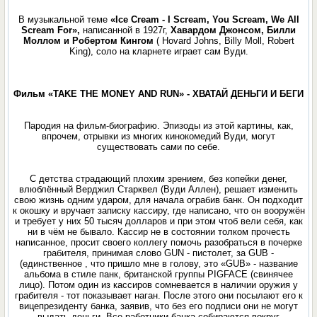
В музыкальной теме
«Ice Cream - I Scream, You Scream, We All
Scream For»,
написанной в 1927г,
Xавардом Джонсом, Билли
Моллом и Робертом Кингом
( Hovard Johns, Billy Moll, Robert
King), соло на кларнете играет сам Вуди.
Фильм «TAKE THE MONEY AND RUN» - ХВАТАЙ ДЕНЬГИ И БЕГИ
Пародия на фильм-биографию. Эпизоды из этой картины, как,
впрочем, отрывки из многих кинокомедий Вуди, могут
существовать сами по себе.
С детства страдающий плохим зрением, без копейки денег,
влюблённый Верджил Старквел (Вуди Аллен), решает изменить
свою жизнь одним ударом, для начала ограбив банк. Он подходит
к окошку и вручает записку кассиру, где написано, что он вооружён
и требует у них 50 тысяч долларов и при этом чтоб вели себя, как
ни в чём не бывало. Кассир не в состоянии толком прочесть
написанное, просит своего коллегу помочь разобраться в почерке
грабителя, принимая слово GUN - пистолет, за GUB -
(единственное , что пришло мне в голову, это «GUB» - название
альбома в стиле панк, британской группы PIGFACE (свинячее
лицо). Потом один из кaссиров сомневается в наличии oружия у
грабителя - тот показывает наган. После этого они посылают его к
вицепрезиденту банка, заявив, что без его подписи они не могут
выдать дeньги. Все работники банка собираются вокруг