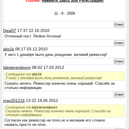
ссылки.
Нажмите Здесь для Регистрации
]
11 - 8 - 2009
Ответ
Deal37
17:37 22.10.2010
Отличный пост. Люблю Аллена!
Ответ
abs1k
06:17 03.12.2010
У него 1 декабря было день рождение, великий режиссер!
Ответ
labstereotipovv
08:02 17.03.2012
Сообщение от
abs1k
:
У него 1 декабря было день рождение, великий режиссер!
Сказать нечего. Режиссер конечно очень хороший. Спасибо за
столько информации.
Ответ
max201216
13:22 19.05.2012
Сообщение от
labstereotipovv
:
Сказать нечего. Режиссер конечно очень хороший. Спасибо за
столько информации.
Cогласен как режиссер не плох,но и великим его сложно
назвать,просто не плох.