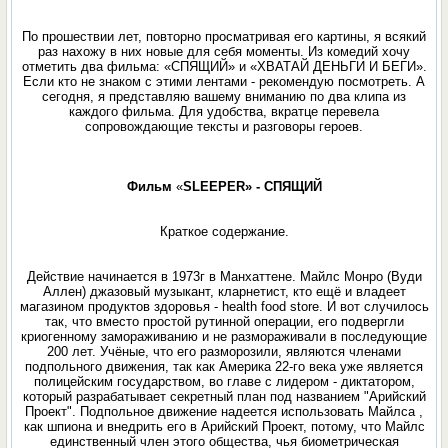
По прошествии лет, повторно просматривая его картины, я всякий
раз нахожу в них новые для себя моменты. Из комедий хочу
отметить два фильма: «СПЯЩИЙ» и «ХВАТАЙ ДЕНЬГИ И БЕГИ».
Если кто не знаком с этими лентами - рекомендую посмотреть. А
сегодня, я представляю вашему вниманию по два клипа из
каждого фильма. Для удобства, вкратце перевела
сопровождающие тексты и разговоры героев.
Фильм
«
SLEEPER»
- СПЯЩИЙ
Краткое содержание.
Действие начинается в 1973г в Манхаттене. Майлс Монро (Вуди
Аллен) джазовый музыкант, кларнетист, кто ещё и владеет
магазином продуктов здоровья - health food store. И вот случилось
так, что вместо простой рутинной операции, его подвергли
криогенному замораживанию и не размораживали в последующие
200 лет. Учёные, что его разморозили, являются членами
подпольного движения, так как Америка 22-гo века уже является
полицейским государством, во главе с лидером - диктатором,
который разрабатывает секретный план под названием "Арийский
Проект". Подпольное движение надеется использовать Майлса ,
как шпиона и внедрить его в Арийский Проект, потому, что Майлс
единственный член этого общества, чья биометрическaя