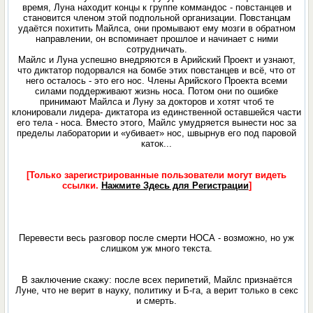
время, Луна находит концы к группе коммандос - повстанцев и
становится членом этой подпольной организации. Повстанцам
удаётся похитить Майлса, они промывают ему мозги в обратном
направлении, он вспоминает прошлое и начинает с ними
сотрудничать.
Майлс и Луна успешно внедряются в Арийский Проект и узнают,
что диктатор подорвался на бомбе этих повстанцев и всё, что от
него осталось - это его нос. Члены Арийского Проекта всеми
силами поддерживают жизнь носа. Потом они по ошибке
принимают Майлса и Луну за докторов и хотят чтоб те
клонировали лидера- диктатора из единственной оставшейся части
его тела - носа. Вместо этого, Майлс умудряется вынести нос за
пределы лаборатории и «убивает» нос, швырнув его под паровой
каток...
[Только зарегистрированные пользователи могут видеть
ссылки.
Нажмите Здесь для Регистрации
]
Перевести весь разговор после смерти НОСА - возможно, но уж
слишком уж много текста.
В заключение скажу: после всех перипетий, Майлс признаётся
Луне, что не верит в науку, политику и Б-га, а верит только в секс
и смерть.