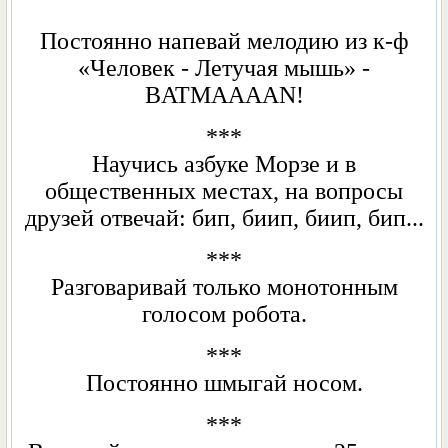
Постоянно напевай мелодию из к-ф
«Человек - Летучая мышь» -
BATMAАААN!
***
Научись азбуке Mорзe и в
общественных местах, на вопросы
друзей отвечай: бип, биип, биип, бип...
***
Разговаривай только монотонным
голосом робота.
***
Постоянно шмыгай носом.
***