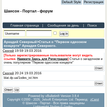
Default Style
Регистрация
Шансон - Портал - форум
Главная страница
|
Сообщения за день
|
Поиск
Аркадий Северный
>Статья о "Первом одесском
концерте" Аркадия Северного.
Сергей
19:59 19.03.2016
[Только зарегистрированные пользователи могут видеть
ссылки.
Нажмите Здесь для Регистрации
]
Статья о загадочном и
очень популярном "Первом одесском концерте"
Ответ
Сергей
20:24 19.03.2016
blat.dp.ua/1odes_ist.htm
Ответ
Ответ
Up
Powered by vBulletin® Version 3.8.4
Copyright ©2000 - 2026, Jelsoft Enterprises Ltd. Перевод:
zCarot
© Шансон - Портал - Все права защищены
Lightweight Styling ©
Dartho