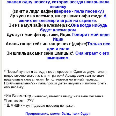
знавал одну невесту, которая всегда наигрывала
песенку
(зингт а лидл дафке)
(вернее - пела песенку.)
Ир хусн из а клезмер, ин ер шпилт афн фидл.
А
жених ее клезмер и играл на скрипке
.
Зи из а мул зайн а клезмер/эх.
Она когда нибудь
будет клезмером
Дус зугт ман фетер, таки, Ицик
. Говорит мой дядя
Ицик
Аваль ганце тейг ин ганце нехт (дафке)
Только все
дни и ночи
Зи шпильцах мит зайн шмицык*.
Она играет с его
шмициком.
*
Первый куплет я затрудняюсь перевести. Одно из двух - или я
недостаточно знаю язык или Григорий Аркадьевич сам не знал
правильные слова песни.Не получается логичный перевод.
Приблизительно??? - папа просит детей выучить и помочь спеть
ему песенку.
*Ин Бломстер -
наверно, имеется ввиду название местечка.
*Гешимен - ???
* Шмицик -
тут я думаю перевод не нужен.
Продолжение, может быть, таки будет.