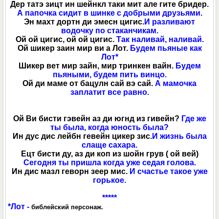
Дер татэ зицт ин шейнкл таки мит але гите бридер.
А папочка сидит в шинке с добрыми друзьями.
Эн махт дортн ди эмесн цигис.
И разливают
водочку по стаканчикам.
Ой ой цигис, ой ой цигис.
Так наливай, наливай.
Ой шикер заин мир ви а Лот.
Будем пьяные как
Лот*
Шикер вет мир зайн, мир тринкен вайн.
Будем
пьяными, будем пить винцо.
Ой ди маме от бацулн сай вэ сай.
А мамочка
заплатит все равно.
Ой Ви бисти гэвейн аз ди югнд из гивейн?
Где же
ты была, когда юность была?
Ин дус дис лейбн гевейн цикер зис.
И жизнь была
слаще сахара.
Ецт бисти ду, аз ди коп из шойн грув ( ой вей)
Сегодня ты пришла когда уже седая голова.
Ин дис мазл геворн зеер мис.
И счастье такое уже
горькое.
*****
*Лот -
библейский персонаж.