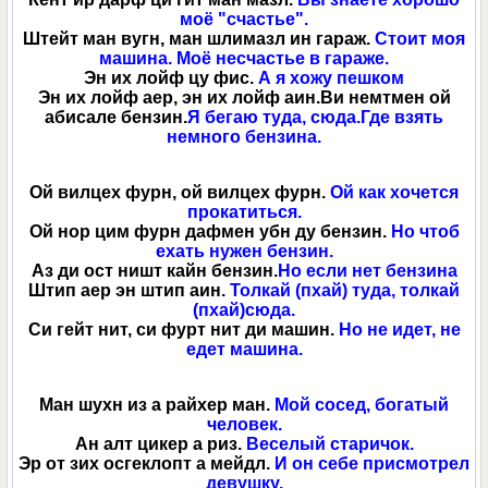
моё "счастье".
Штейт ман вугн, ман шлимазл ин гараж.
Стоит моя
машина. Моё несчастье в гараже.
Эн их лойф цу фис.
А я хожу пешком
Эн их лойф аер, эн их лойф аин.Ви немтмен ой
абисале бензин.
Я бегаю туда, сюда.Где взять
немного бензина.
Ой вилцех фурн, ой вилцех фурн.
Ой как хочется
прокатиться.
Ой нор цим фурн дафмен убн ду бензин.
Но чтоб
ехать нужен бензин.
Аз ди ост ништ кайн бензин.
Но если нет бензина
Штип аер эн штип аин.
Толкай (пхай) туда, толкай
(пхай)сюда.
Си гейт нит, си фурт нит ди машин.
Но не идет, не
едет машина.
Ман шухн из а райхер ман.
Мой сосед, богатый
человек.
Ан алт цикер а риз.
Веселый старичок.
Эр от зих осгеклопт а мейдл.
И он себе присмотрел
девушку.