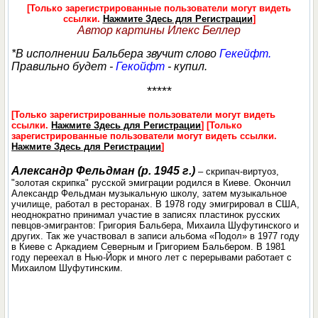
[Только зарегистрированные пользователи могут видеть
ссылки.
Нажмите Здесь для Регистрации
]
Автор картины Илекс Беллер
*В исполнении Бальбера звучит слово
Гекейфт.
Правильно будет -
Гекойфт
- купил.
*****
[Только зарегистрированные пользователи могут видеть
ссылки.
Нажмите Здесь для Регистрации
]
[Только
зарегистрированные пользователи могут видеть ссылки.
Нажмите Здесь для Регистрации
]
Александр Фельдман (р. 1945 г.)
– скрипач-виртуоз,
"золотая скрипка" русской эмиграции родился в Киеве. Окончил
Александр Фельдман музыкальную школу, затем музыкальное
училище, работал в ресторанах. В 1978 году эмигрировал в США,
неоднократно принимал участие в записях пластинок русских
певцов-эмигрантов: Григория Бальбера, Михаила Шуфутинского и
других. Так же участвовал в записи альбома «Подол» в 1977 году
в Киеве с Аркадием Северным и Григорием Бальбером. В 1981
году переехал в Нью-Йорк и много лет с перерывами работает с
Михаилом Шуфутинским.