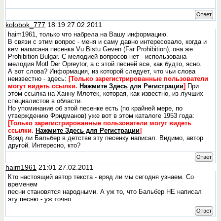
Ответ
kolobok_777
18:19 27.02.2011
haim1961, только что набрела на Вашу информацию.
В связи с этим вопрос - меня и саму давно интересовало, когда и
кем написана песенка Vu Bistu Geven (Far Prohibition), она же
Prohibition Bulgar. С мелодией вопросов нет - использована
мелодия Motl Der Opreytor, а с этой песней все, как будто, ясно.
А вот слова? Информация, из которой следует, что чьи слова
неизвестно - здесь:
[Только зарегистрированные пользователи
могут видеть ссылки.
Нажмите Здесь для Регистрации
]
При
этом ссылка на Ханну Млотек, которая, как известно, из лучших
специалистов в области.
Но упоминание об этой песенке есть (по крайней мере, по
утверждению Фридманов) уже вот в этом каталоге 1953 года:
[Только зарегистрированные пользователи могут видеть
ссылки.
Нажмите Здесь для Регистрации
]
Вряд ли Бальбер в детстве эту песенку написал. Видимо, автор
другой. Интересно, кто?
Ответ
haim1961
21:01 27.02.2011
Кто настоящий автор текста - вряд ли мы сегодня узнаем. Со
временем
песни становятся народными. А уж то, что Бальбер НЕ написал
эту песню - уж точно.
Ответ