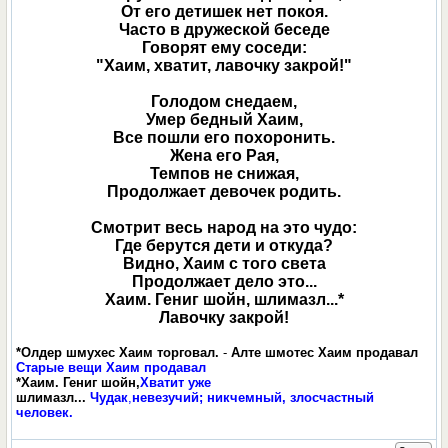
От его детишек нет покоя.
Часто в дружеской беседе
Говорят ему соседи:
"Хаим, хватит, лавочку закрой!"
Голодом снедаем,
Умер бедный Хаим,
Все пошли его похоронить.
Жена его Рая,
Темпов не снижая,
Продолжает девочек родить.
Смотрит весь народ на это чудо:
Где берутся дети и откуда?
Видно, Хаим с того света
Продолжает дело это...
Хаим. Гениг шойн, шлимазл...*
Лавочку закрой!
*Олдер шмухес Хаим торговал.
-
Алте шмотес Хаим продавал
Старые вещи Хаим продавал
*Хаим. Гениг шойн,
Хватит уже
шлимазл...
Чудак
,
невезучий; никчемный, злосчастный
человек.