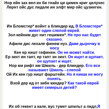
Нор ейн зах вел их би тнайх ци цимен криг целухес
Лернт ойс дус лидале ин элфт мир ойс цузинген.
Ин Бломстер* войнт а блиндер ид,
В Бломстере*
живет один слепой еврей.
Зол кейним дус нит гешимен*.
Не про нас будет
сказано.
Афиле дис лехале финем нуз.
Даже дырочку в
носу
Кен ер ништ гефинен.
Он не может найти.
Ер зихт ин тапт, ер тапт эн зихт.
Он ищет и щупает,
он щупает и ищет.
Нор ми рифт им Шмиль - дер блиндер.
Его все
называют Шмиль - слепой
Ой Их кен гур ништ фарштейн.
Но я никак не могу
понять.
Взой дер ид от зибн киндер?
Как такой еврей
имеет семерых детей?
Их об гекент а кале, вус тумет шпильт а лидл,
Я