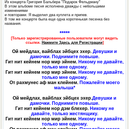
Из концерта Григория Бальбера "Подарок Фельдману"
В этом альбоме песня исполнена дважды с небольшими
изменениями
и повторами. Я выделил два куплета и припев.
В том же концерте была еще одна коротенькая песенка без
названия.
*****
[Только зарегистрированные пользователи могут видеть
ссылки.
Нажмите Здесь для Регистрации
]
Ой мейдлах, вайблах эйбцех эхер.
Девушки и
дамочки. Поднимите повыше.
Гит нит кейнем нор мир эйнем.
Никому не давайте,
только мне одному.
Гит нит кейнем нор мир эйнем.
Никому не давайте,
только мне одному.
От рахмунес аф ман клейнем.
Пожалейте моего
малыша*
Ой мейдлах, вайблах эйбцех эхер.
Девушки и
дамочки. Поднимите повыше.
Гит нит кейнем нор дэм блехер.
Никому не
давайте, только жестянщику.
Гит нит кейнем нор мир эйнем.
Никому не давайте,
только мне одному.