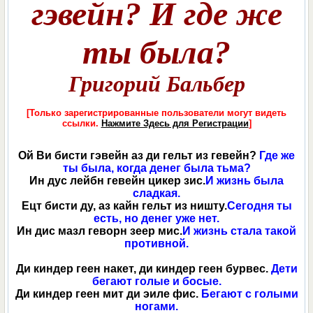
гэвейн? И где же
ты была?
Григорий Бальбер
[Только зарегистрированные пользователи могут видеть
ссылки.
Нажмите Здесь для Регистрации
]
Ой Ви бисти гэвейн аз ди гельт из гевейн?
Где же
ты была, когда денег была тьма?
Ин дус лейбн гевейн цикер зис.
И жизнь была
сладкая.
Ецт бисти ду, аз кайн гельт из ништу.
Сегодня ты
есть, но денег уже нет.
Ин дис мазл геворн зеер мис.
И жизнь стала такой
противной.
Ди киндер геен накет, ди киндер геен бурвес.
Дети
бегают голые и босые.
Ди киндер геен мит ди эиле фис.
Бегают с голыми
ногами.