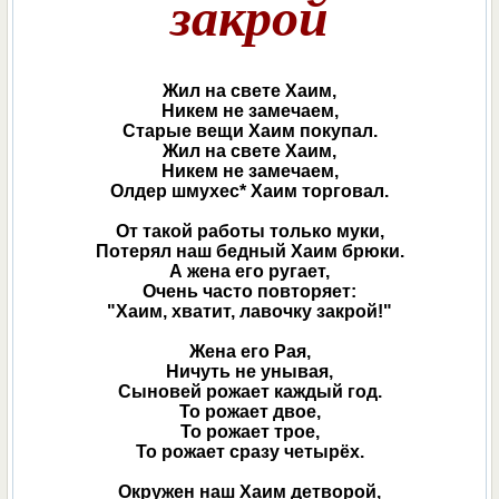
закрой
Жил на свете Хаим,
Никем не замечаем,
Старые вещи Хаим покупал.
Жил на свете Хаим,
Никем не замечаем,
Олдер шмухес* Хаим торговал.
От такой работы только муки,
Потерял наш бедный Хаим брюки.
А жена его ругает,
Очень часто повторяет:
"Хаим, хватит, лавочку закрой!"
Жена его Рая,
Ничуть не унывая,
Сыновей рожает каждый год.
То рожает двое,
То рожает трое,
То рожает сразу четырёх.
Окружен наш Хаим детворой,