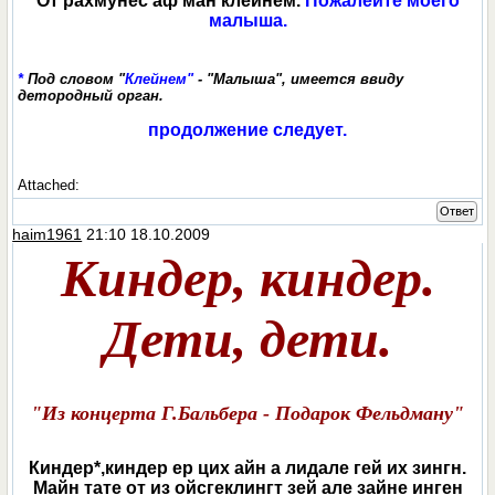
От рахмунес аф ман клейнем.
Пожалейте моего
малыша.
*
Под словом "
Клейнем"
- "Малыша", имеется ввиду
детородный орган.
продолжение следует.
Attached:
Ответ
haim1961
21:10 18.10.2009
Киндер, киндер.
Дети, дети.
"Из концерта Г.Бальбера - Подарок Фельдману"
Киндер*,киндер ер цих айн а лидале гей их зингн.
Майн тате от из ойсгеклингт зей але зайне инген