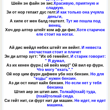
Шейн эн файн эн зис.
Красивую, приятную и
сладкую.
Зи от нор гепакт дус гелт.
И как только она учуяла
деньги,
А хипе от мен балд гештелт.
Тут же пошла под
венец.
Хоч дер алтер штейт ком аф ди фис.
Хотя старичок
еле стоит на ногах.
Ай дис мейдл небех штейт ин вейнт.
И невеста
несчастная стоит и плачет
Эн ди алтер зугт: "Их об гемейнт,
И старик говорит:
" Я думал,
Аз их кенен фурн.( ой вейз мир)" Ой вил ер фурн.
Что могу "ехать"."
Ой нор цим фурн дафмен убн нох бензин.
Но для
"езды" нужен бензин.
Аз ди ост ништ кайн бензин.
Но если нет у тебя
бензина
Штип аер эн штип аин.
Толкай(пхай) туда,
(пхай)толкай сюда.
Си гейт нит, си фурт нит ди машин.
Не идет, не едет
машина.