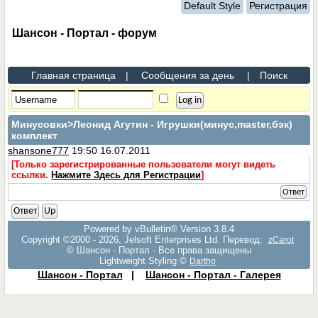
Default Style
Регистрация
Шансон - Портал - форум
Главная страница
|
Сообщения за день
|
Поиск
Минусовки
>Леонид Агутин - Игрушки(минус,master,бэк)
комплект
shansone777
19:50 16.07.2011
[Только зарегистрированные пользователи могут видеть
ссылки.
Нажмите Здесь для Регистрации
]
Ответ
Ответ
Up
Powered by vBulletin® Version 3.8.4
Copyright ©2000 - 2026, Jelsoft Enterprises Ltd. Перевод:
zCarot
© Шансон - Портал - Все права защищены
Lightweight Styling ©
Dartho
Шансон - Портал
|
Шансон - Портал - Галерея