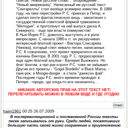
газетах "Новое русское слово", "Возрождение",
"Новый американец". Написанный им русский текст
"Сингареллы" стал вообще всемирно известен. В 1989
году, на пике перестройки Р. С. приехал в Питер, и
сделал почти фантастическую вещь - законтачил с
государственной советской фирмой грамзаписи
"Мелодия", и протолкнул на ней выпуск диска А.
Северного, - еще при власти коммунистов!
В Нью-Йорке Р.С. довелось выступить и в роли
импресарио. С начала 1980-х гг. он раскручивал
интересный блатной проект - Виктора Слесарева
(Чинова), который спел немало песен, написанных
Р.С. К сожалению, этот проект прекратился из-за
кончины Виктора. В 2001 году Р. С. продюсировал
еще один блатной альбом - Валерия Вьюжного. Но
блат блатом, а про рок-н-ролл Р.С. тоже не забывает.
Другие его проекты - "Gogol Bordello" и Black Mama, -
панк-рок; и Moogie-doogie - в стиле "джексон фай".
Последние годы Р.С. много времени проводит в
Питере - городе, где когда-то все начиналось...
НИКАКИХ АВТОРСКИХ ПРАВ НА ЭТОТ ТЕКСТ НЕТ!
ПЕРЕПЕЧАТЫВАТЬ МОЖНО В ЛЮБОМ ВИДЕ И ГДЕ УГОДНО
.
Ответ
haim1961
00:25 26.07.2009
В послереволюционной и послевоенной России тексты
песен записывались от руки. Среди людей, посвятивших
большую часть своей жизни сохранению и приумножению