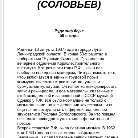
(СОЛОВЬЕВ)
Рудольф Фукс
50-е годы
Родился 13 августа 1937 года в городе Луга
Ленинградской области. В конце 50-х работал в
лаборатории "Русские Самоцветы", учился на
вечернем отделении Кораблестроительного
института. Как раз в эти годы Р.Ф. , как и вся
наиболее передовая молодежь Питера, вместо того,
чтоб включаться в единый трудовой порыв
коммунистического строительства, увлекся
буржуазной культурой. Он начал коллекционировать
записи рок-н-ролла, и все материалы, связанные с
этой скандальной и запрещенной в СССР музыкой.
Однако у Р.Ф. все было нормально не только с
музыкальными, но и с деловыми качествами - и он
еще начал сотрудничать с фирмой подпольной
звукозаписи Руслана Богословского. За что поимел
несколько приводов и удостоился фельетонов в
прессе.
Второй страстью Р.Ф. была блатная музыка. В 1962
или 1963 году он познакомился с Аркадием
Звездиным, и сделал первые записи блатных песен в