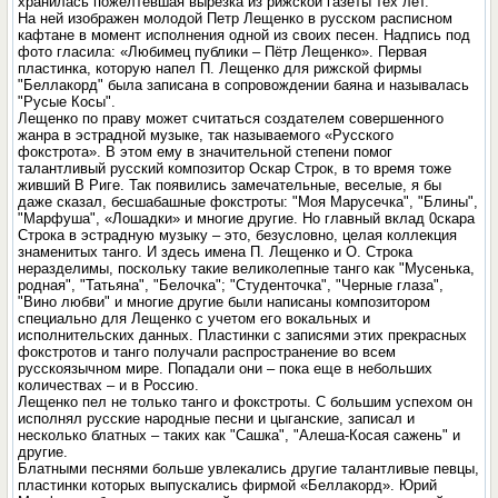
хранилась пожелтевшая вырезка из рижской газеты тех лет.
На ней изображен молодой Петр Лещенко в русском расписном
кафтане в момент исполнения одной из своих песен. Надпись под
фото гласила: «Любимец публики – Пётр Лещенко». Первая
пластинка, которую напел П. Лещенко для рижской фирмы
"Беллакорд" была записана в сопровождении баяна и называлась
"Русые Косы".
Лещенко по праву может считаться создателем совершенного
жанра в эстрадной музыке, так называемого «Русского
фокстрота». В этом ему в значительной степени помог
талантливый русский композитор Оскар Строк, в то время тоже
живший В Риге. Так появились замечательные, веселые, я бы
даже сказал, бесшабашные фокстроты: "Моя Марусечка", "Блины",
"Марфуша", «Лошадки» и многие другие. Но главный вклад 0скара
Строка в эстрадную музыку – это, безусловно, целая коллекция
знаменитых танго. И здесь имена П. Лещенко и О. Строка
неразделимы, поскольку такие великолепные танго как "Мусенька,
родная", "Татьяна", "Белочка"; "Студенточка", "Черные глаза",
"Вино любви" и многие другие были написаны композитором
специально для Лещенко с учетом его вокальных и
исполнительских данных. Пластинки с записями этих прекрасных
фокстротов и танго получали распространение во всем
русскоязычном мире. Попадали они – пока еще в небольших
количествах – и в Россию.
Лещенко пел не только танго и фокстроты. С большим успехом он
исполнял русские народные песни и цыганские, записал и
несколько блатных – таких как "Сашка", "Алеша-Косая сажень" и
другие.
Блатными песнями больше увлекались другие талантливые певцы,
пластинки которых выпускались фирмой «Беллакорд». Юрий