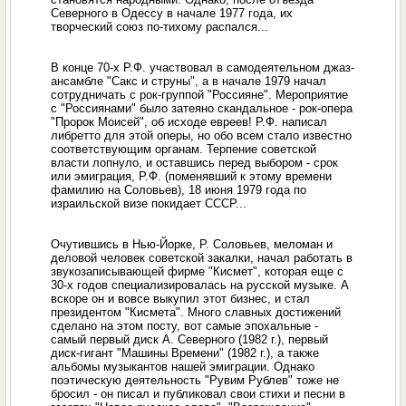
Северного в Одессу в начале 1977 года, их
творческий союз по-тихому распался...
В конце 70-х Р.Ф. участвовал в самодеятельном джаз-
ансамбле "Сакс и струны", а в начале 1979 начал
сотрудничать с рок-группой "Россияне". Мероприятие
с "Россиянами" было затеяно скандальное - рок-опера
"Пророк Моисей", об исходе евреев! Р.Ф. написал
либретто для этой оперы, но обо всем стало известно
соответствующим органам. Терпение советской
власти лопнуло, и оставшись перед выбором - срок
или эмиграция, Р.Ф. (поменявший к этому времени
фамилию на Соловьев), 18 июня 1979 года по
израильской визе покидает СССР...
Очутившись в Нью-Йорке, Р. Соловьев, меломан и
деловой человек советской закалки, начал работать в
звукозаписывающей фирме "Кисмет", которая еще с
30-х годов специализировалась на русской музыке. А
вскоре он и вовсе выкупил этот бизнес, и стал
президентом "Кисмета". Много славных достижений
сделано на этом посту, вот самые эпохальные -
самый первый диск А. Северного (1982 г.), первый
диск-гигант "Машины Времени" (1982 г.), а также
альбомы музыкантов нашей эмиграции. Однако
поэтическую деятельность "Рувим Рублев" тоже не
бросил - он писал и публиковал свои стихи и песни в