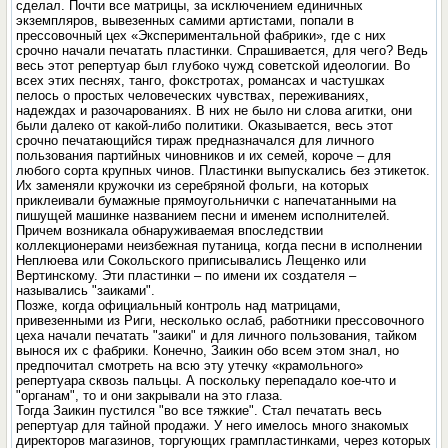
сделал. Почти все матрицы, за исключением единичных
экземпляров, вывезенных самими артистами, попали в
прессовочный цех «Экспериментальной фабрики», где с них
срочно начали печатать пластинки. Спрашивается, для чего? Ведь
весь этот репертуар был глубоко чужд советской идеологии. Во
всех этих песнях, танго, фокстротах, романсах и частушках
пелось о простых человеческих чувствах, переживаниях,
надеждах и разочарованиях. В них не было ни слова агитки, они
были далеко от какой-либо политики. Оказывается, весь этот
срочно печатающийся тираж предназначался для личного
пользования партийных чиновников и их семей, короче – для
любого сорта крупных чинов. Пластинки выпускались без этикеток.
Их заменяли кружочки из серебряной фольги, на которых
приклеивали бумажные прямоугольнички с напечатанными на
пишущей машинке названием песни и именем исполнителей.
Причем возникала обнаруживаемая впоследствии
коллекционерами неизбежная путаница, когда песни в исполнении
Неплюева или Сокольского приписывались Лещенко или
Вертинскому. Эти пластинки – по имени их создателя –
назывались "заиками".
Позже, когда официальный контроль над матрицами,
привезенными из Риги, несколько ослаб, работники прессовочного
цеха начали печатать "заики" и для личного пользования, тайком
вынося их с фабрики. Конечно, Заикин обо всем этом знал, но
предпочитал смотреть на всю эту утечку «крамольного»
репертуара сквозь пальцы. А поскольку перепадало кое-что и
"органам", то и они закрывали на это глаза.
Тогда Заикин пустился "во все тяжкие". Стал печатать весь
репертуар для тайной продажи. У него имелось много знакомых
директоров магазинов, торгующих грампластинками, через которых