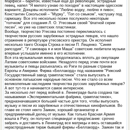
Марфеси – баритон, известный еще до революции, эстрадный
певец, напел "Я милого узнаю по походке" в настоящем одесском
варианте; Донцовы исполнили "Люблю водку, люблю я пиво»;
Константин Сокольский – "Мурку", "Гоп со смыком", частушку под
гармошку. Все это несколько позже послужило некоторым
"толчком" для создания Л. О. Утесовым своей "блатной серии
песен", но уже на советских пластинках.
Вообще, творчество Утесова постоянно перекликалось с
творчеством русских зарубежных эстрадных певцов, что нашло
отражение в репертуаре утесовского оркестра. Он исполнил
несколько танго Оскара Строка и песни П. Лещенко. "Синяя
рапсодия", "У самовара я и моя Маша" советские любители музыки
впервые услышали именно в его исполнении.
Вся эта музыкальная жизнь продолжалась вплоть до оккупации
Латвии советскими войсками. Незадолго перед этим почти все
музыканты и певцы разъехались из Риги по разным странам
Европы и Америки. Фирма «Беллакорд» под названием "Рижский
Государственный завод грампластинок" стала выпускать в
основном латышские народные песни. Что же стало со всем
великолепным наследием творчества русских зарубежных певцов?
А вот тут-то и начинается самое интересное.
За несколько лет перед войной в. Ленинграде была создана так
называемая «Экспериментальная фабрика, грампластинок»,
предназначавшаяся большей частью для того, чтобы выпускать
музыку и песни из зарубежных и отечественных кинофильмов. Во
главе ее стоял некто Заикин, хороший организатор и
предприимчивый делец от музыки. Как только Красная Армия
вошла в Ригу, он получил спецмандат и предписание: срочно
забрать и доставить в Ленинград все матрицы и весь оставшийся
нераспроданным тираж бывшей фирмы «Беллакорд». Заикин так и