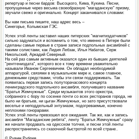
репертуар и песни бардов: Высоцкого, Кима, Кукина. Песни,
пропущенные через весьма своеобразную "магаданскую" призму,
звучали свежо и оригинально. Концерт заканчивался словами:
Вы нам письма пишите, наш адрес весь –
Синегорье, Колымская ГЭС.
Успех этой ленты заставил наших питерских "магнитиздатчиков"
сильно задуматься и вспомнить о том, что именно в Питере были
сделаны самые первые в стране записи подпольных ансамблей с
такими солистами, как Лидия Лебзак, Илья Набатов, Серж
Никольский, Аркадий Северный.
На сей раз самым активным оказался один из бывших деятелей
"рентгениздата", которого все к тому времени уважительно
называли Иваном Сергеевичем. Он обладал необходимой
аппаратурой, связями в музыкальном мире и, самое главное,
денежными средствами, чтобы эти связи поддерживать. Так
появилась первая запись полуторачасового концерта
ленинградского подпольного ансамбля, получившего название
"Братья Жемчужные". Среди музыкантов этого оркестра,
собранного с бору по сосенке почти со всех ресторанов города, не
было ни братьев, ни цыган Жемчужных, но зато присутствовали
веселье и неподдельный энтузиазм, подогреваемые, конечно
неплохими гонорарами.
Успех этой ленты превзошел все ожидания. Так же, как и запись
ансамбля "Магаданские ребята", ленту "Братья Жемчужные" сразу
же начали продавать на одесском толчке, и песни этой ленты
распространились со сказочной быстротой по всей стране..
© Рувим Рублев