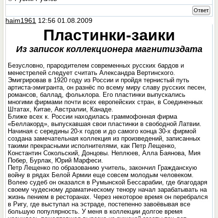
Ответ
haim1961
12:56 01.08.2009
Пластинки-заики
Из записок коллекционера магнитиздата
Безусловно, прародителем современных русских бардов и
менестрелей следует считать Александра Вертинского.
Эмигрировав в 1920 году из России и пройдя тернистый путь
артиста-эмигранта, он разнёс по всему миру славу русских песен,
романсов, баллад, фольклора. Его пластинки выпускались
многими фирмами почти всех европейских стран, в Соединенных
Штатах, Китае, Австралии, Канаде.
Ближе всех к. России находилась граммофонная фирма
«Беллакорд», выпускавшая свои пластинки в свободной Латвии.
Начиная с середины 20-х годов и до самого конца 30-х фирмой
создана замечательная коллекция из произведений, записанных
такими прекрасными исполнителями, как Петр Лещенко,
Константин Сокольский, Донцовы. Неплюев, Алла Баянова, Мия
Побер, Бурлак, Юрий Марфеси.
Петр Лещенко по образованию учитель, закончил Гражданскую
войну в рядах Белой Армии еще совсем молодым человеком.
Волею судеб он оказался в Румынской Бессарабии, где благодаря
своему чудесному драматическому тенору начал зарабатывать на
жизнь пением в ресторанах. Через некоторое время он перебрался
в Ригу, где выступал на эстраде, постепенно завоёвывая все
большую популярность. У меня в коллекции долгое время