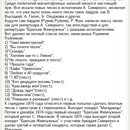
Среди любителей магнитофонных записей начался настоящий
бум. Все искали новых песен в исполнении А. Северного, несмотря
на то, что уже было очень много песен таких бардов, как В.
Высоцкий, А. Галич, Б. Окуджава и других.
Будучи сам бардом (Рувим Рублев), Р. Фукс написал массу песен
как для репертуара А. Северного, так впоследствии и для
репертуара "Братьев Жемчужных" с разными исполнителями.
Вот далеко не полный список песен, написанных Рувимом
Рублевым:
1) "Гимн менестрелей",
2) "Вы хочете песен",
3)"Скокарь",
4) "Хиляем как-то с Левою",
5)"Не лезьте, граждане в поэты",
6) "Прошли года",
7) "Кафе "Ориенталь",
8) "Люблю я 40 градусов",
9) "7,40"(текст),
10) "Без двадцати восемь"(текст),
11) "Красавица моя"(текст),
12) "Дождь идет"(текст),
13) "Мекки-нож"(текст),
14) "Ромашки и рюмашки" (текст) и т.д.
К середине 1974 года относятся первые попытки сделать блатные
песни с оркестром в стереозаписи. Выходит концерт "Магаданцы".
Потом в декабре 1974 года первый концерт "Братьев Жемчужных",
который делал С. Маклаков. В начале 1975 года выходит второй
концерт "Братьев Жемчужных" с участием Аркадия Северного и
далее третий и четвертый концерты, которые также делал С.
Маклаков.