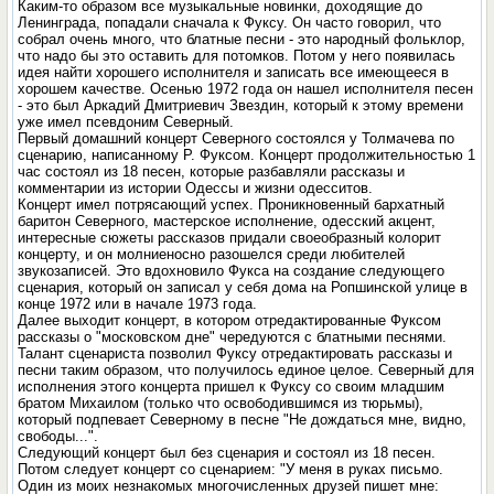
Каким-то образом все музыкальные новинки, доходящие до
Ленинграда, попадали сначала к Фуксу. Он часто говорил, что
собрал очень много, что блатные песни - это народный фольклор,
что надо бы это оставить для потомков. Потом у него появилась
идея найти хорошего исполнителя и записать все имеющееся в
хорошем качестве. Осенью 1972 года он нашел исполнителя песен
- это был Аркадий Дмитриевич Звездин, который к этому времени
уже имел псевдоним Северный.
Первый домашний концерт Северного состоялся у Толмачева по
сценарию, написанному Р. Фуксом. Концерт продолжительностью 1
час состоял из 18 песен, которые разбавляли рассказы и
комментарии из истории Одессы и жизни одесситов.
Концерт имел потрясающий успех. Проникновенный бархатный
баритон Северного, мастерское исполнение, одесский акцент,
интересные сюжеты рассказов придали своеобразный колорит
концерту, и он молниеносно разошелся среди любителей
звукозаписей. Это вдохновило Фукса на создание следующего
сценария, который он записал у себя дома на Ропшинской улице в
конце 1972 или в начале 1973 года.
Далее выходит концерт, в котором отредактированные Фуксом
рассказы о "московском дне" чередуются с блатными песнями.
Талант сценариста позволил Фуксу отредактировать рассказы и
песни таким образом, что получилось единое целое. Северный для
исполнения этого концерта пришел к Фуксу со своим младшим
братом Михаилом (только что освободившимся из тюрьмы),
который подпевает Северному в песне "Не дождаться мне, видно,
свободы...".
Следующий концерт был без сценария и состоял из 18 песен.
Потом следует концерт со сценарием: "У меня в руках письмо.
Один из моих незнакомых многочисленных друзей пишет мне: