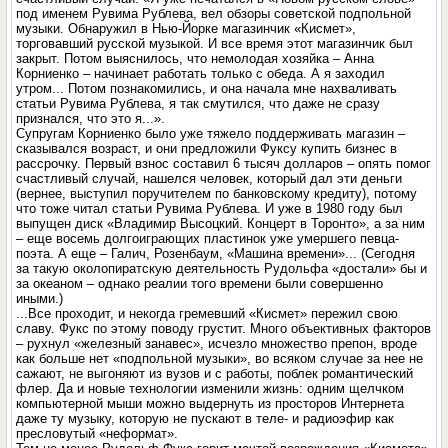
под именем Рувима Рублева, вел обзоры советской подпольной
музыки. Обнаружил в Нью-Йорке магазинчик «Кисмет»,
торговавший русской музыкой. И все время этот магазинчик был
закрыт. Потом выяснилось, что немолодая хозяйка – Анна
Корниенко – начинает работать только с обеда. А я заходил
утром... Потом познакомились, и она начала мне нахваливать
статьи Рувима Рублева, я так смутился, что даже не сразу
признался, что это я...».
Супругам Корниенко было уже тяжело поддерживать магазин –
сказывался возраст, и они предложили Фуксу купить бизнес в
рассрочку. Первый взнос составил 6 тысяч долларов – опять помог
счастливый случай, нашелся человек, который дал эти деньги
(вернее, выступил поручителем по банковскому кредиту), потому
что тоже читал статьи Рувима Рублева. И уже в 1980 году был
выпущен диск «Владимир Высоцкий. Концерт в Торонто», а за ним
– еще восемь долгоиграющих пластинок уже умершего певца-
поэта. А еще – Галич, Розенбаум, «Машина времени»... (Сегодня
за такую околопиратскую деятельность Рудольфа «достали» бы и
за океаном – однако реалии того времени были совершенно
иными.)
...Все проходит, и некогда гремевший «Кисмет» пережил свою
славу. Фукс по этому поводу грустит. Много объективных факторов
– рухнул «железный занавес», исчезло множество препон, вроде
как больше нет «подпольной музыки», во всяком случае за нее не
сажают, не выгоняют из вузов и с работы, поблек романтический
флер. Да и новые технологии изменили жизнь: одним щелчком
компьютерной мыши можно выдернуть из просторов Интернета
даже ту музыку, которую не пускают в теле- и радиоэфир как
пресловутый «неформат».