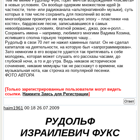
Тем не менее Рудольф Фукс горит мечтой возрождения «Кисмета»
в новых условиях. Он вообще одержим множеством идей (в
частности, теле- или радиоканала «альтернативной» музыки), суть
которых в том числе сохранить для поколений во всем
многообразии прожитую им музыкальную эпоху – пластинки «на
костях», бардовские песни, записывавшиеся в самых
невообразимых условиях, блатной романс, джаз, рок-н-ролл...
Сохранить имена – например, любимого многими Вадима Козина,
испившего сполна горькую тюремную чашу...
Рудольф в свои 70 лет не нажил каменных палат. Он не сделал
капиталов на деятельности, на которую был «запрограммирован».
Зато немногим в его возрасте удается так притягивать к себе
молодежь, которая может слушать его рассказы часами, до
глубокой ночи, а то и до утра. Ведь никакое историческое
сочинение, никакие мемуары так не расскажут о времени, как
музыкальная нота, как строчка из популярной песенки.
ФОТО АВТОРА
[Только зарегистрированные пользователи могут видеть
ссылки.
Нажмите Здесь для Регистрации
]
Ответ
haim1961
00:18 26.07.2009
РУДОЛЬФ
ИЗРАИЛЕВИЧ ФУКС