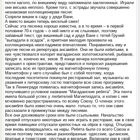
почти наголо, по внешнему виду напоминали заключенных. Играли
они весьма неплохо. Кроме того, с эстрады звучала совершенно
незнакомая коллекционерам песня:
Созрели вишни в саду у дяди Вани,
А вместо вишен теперь веселый смех!
Сейчас эта песенка хорошо известна, а в то время – в первой
половине 70-х годов – о ней никто и не слыхивал, поэтому
забавный текст, где вишневый сад и дядя Ваня с тетей Груней
"выпадали в осадок", и приятная мелодия произвели на
коллекционера неизгладимое впечатление. Понравились ему и
другие песни из репертуара ансамбля. Они не были избитыми, в
них чувствовался колорит магаданских золотоискателей, рыбаков,
бродяг и, конечно же, зеков. В конце вечера коллекционер
подошел к оркестрантам, представился и попросил разрешения
записать всю их программу на магнитофонную пленку.
Магнитофон у него случайно был с собой поэтому, когда
последние посетители покинули ресторанный зал, музыканты из
уважения к питерскому гостю повторили всю свою программу.
Так в Ленинграде появилась магнитофонная запись ансамбля,
получившего условное название "Магаданские ребята". Эта лента
имела большой успех у любителей Магнитиздата, и копии с нее
мгновенно распространились по всему Союзу. О членах этого
ансамбля было известно очень мало: только то, что они сами
рассказали в промежутках между песнями.
Все они досиживали сроки или были ссыльными. Начальство
лагерей отпускало некоторых из них играть в ресторане, как в свое
время помещики отпускали крепостных на оброк в город. Отыграв,
они вновь возвращались на нары. Ребята были со всего Союза и
песни поэтому пели самые разнообразные: одесские, цыганские,
блатные и туристские, грустные и веселые. Включали они в свой