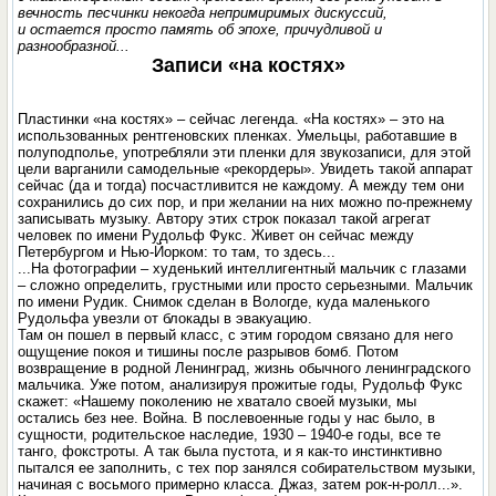
вечность песчинки некогда непримиримых дискуссий,
и остается просто память об эпохе, причудливой и
разнообразной...
Записи «на костях»
Пластинки «на костях» – сейчас легенда. «На костях» – это на
использованных рентгеновских пленках. Умельцы, работавшие в
полуподполье, употребляли эти пленки для звукозаписи, для этой
цели варганили самодельные «рекордеры». Увидеть такой аппарат
сейчас (да и тогда) посчастливится не каждому. А между тем они
сохранились до сих пор, и при желании на них можно по-прежнему
записывать музыку. Автору этих строк показал такой агрегат
человек по имени Рудольф Фукс. Живет он сейчас между
Петербургом и Нью-Йорком: то там, то здесь...
...На фотографии – худенький интеллигентный мальчик с глазами
– сложно определить, грустными или просто серьезными. Мальчик
по имени Рудик. Снимок сделан в Вологде, куда маленького
Рудольфа увезли от блокады в эвакуацию.
Там он пошел в первый класс, с этим городом связано для него
ощущение покоя и тишины после разрывов бомб. Потом
возвращение в родной Ленинград, жизнь обычного ленинградского
мальчика. Уже потом, анализируя прожитые годы, Рудольф Фукс
скажет: «Нашему поколению не хватало своей музыки, мы
остались без нее. Война. В послевоенные годы у нас было, в
сущности, родительское наследие, 1930 – 1940-е годы, все те
танго, фокстроты. А так была пустота, и я как-то инстинктивно
пытался ее заполнить, с тех пор занялся собирательством музыки,
начиная с восьмого примерно класса. Джаз, затем рок-н-ролл...».