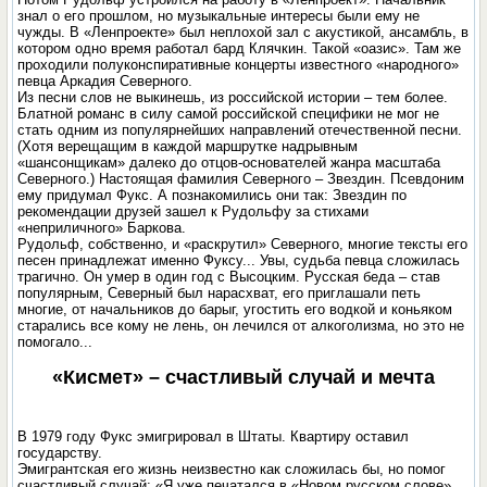
знал о его прошлом, но музыкальные интересы были ему не
чужды. В «Ленпроекте» был неплохой зал с акустикой, ансамбль, в
котором одно время работал бард Клячкин. Такой «оазис». Там же
проходили полуконспиративные концерты известного «народного»
певца Аркадия Северного.
Из песни слов не выкинешь, из российской истории – тем более.
Блатной романс в силу самой российской специфики не мог не
стать одним из популярнейших направлений отечественной песни.
(Хотя верещащим в каждой маршрутке надрывным
«шансонщикам» далеко до отцов-основателей жанра масштаба
Северного.) Настоящая фамилия Северного – Звездин. Псевдоним
ему придумал Фукс. А познакомились они так: Звездин по
рекомендации друзей зашел к Рудольфу за стихами
«неприличного» Баркова.
Рудольф, собственно, и «раскрутил» Северного, многие тексты его
песен принадлежат именно Фуксу... Увы, судьба певца сложилась
трагично. Он умер в один год с Высоцким. Русская беда – став
популярным, Северный был нарасхват, его приглашали петь
многие, от начальников до барыг, угостить его водкой и коньяком
старались все кому не лень, он лечился от алкоголизма, но это не
помогало...
«Кисмет» – счастливый случай и мечта
В 1979 году Фукс эмигрировал в Штаты. Квартиру оставил
государству.
Эмигрантская его жизнь неизвестно как сложилась бы, но помог
счастливый случай: «Я уже печатался в «Новом русском слове»