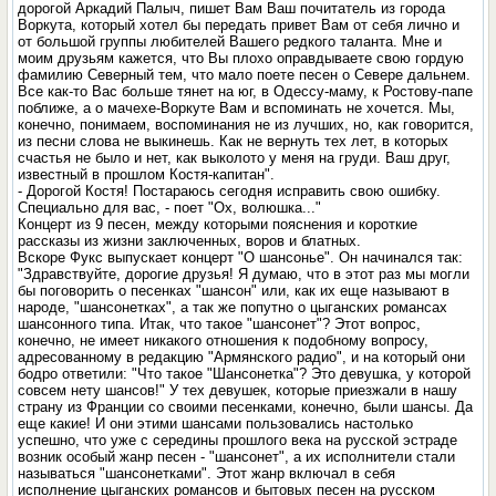
дорогой Аркадий Палыч, пишет Вам Ваш почитатель из города
Воркута, который хотел бы передать привет Вам от себя лично и
от большой группы любителей Вашего редкого таланта. Мне и
моим друзьям кажется, что Вы плохо оправдываете свою гордую
фамилию Северный тем, что мало поете песен о Севере дальнем.
Все как-то Вас больше тянет на юг, в Одессу-маму, к Ростову-папе
поближе, а о мачехе-Воркуте Вам и вспоминать не хочется. Мы,
конечно, понимаем, воспоминания не из лучших, но, как говорится,
из песни слова не выкинешь. Как не вернуть тех лет, в которых
счастья не было и нет, как выколото у меня на груди. Ваш друг,
известный в прошлом Костя-капитан".
- Дорогой Костя! Постараюсь сегодня исправить свою ошибку.
Специально для вас, - поет "Ох, волюшка..."
Концерт из 9 песен, между которыми пояснения и короткие
рассказы из жизни заключенных, воров и блатных.
Вскоре Фукс выпускает концерт "О шансонье". Он начинался так:
"Здравствуйте, дорогие друзья! Я думаю, что в этот раз мы могли
бы поговорить о песенках "шансон" или, как их еще называют в
народе, "шансонетках", а так же попутно о цыганских романсах
шансонного типа. Итак, что такое "шансонет"? Этот вопрос,
конечно, не имеет никакого отношения к подобному вопросу,
адресованному в редакцию "Армянского радио", и на который они
бодро ответили: "Что такое "Шансонетка"? Это девушка, у которой
совсем нету шансов!" У тех девушек, которые приезжали в нашу
страну из Франции со своими песенками, конечно, были шансы. Да
еще какие! И они этими шансами пользовались настолько
успешно, что уже с середины прошлого века на русской эстраде
возник особый жанр песен - "шансонет", а их исполнители стали
называться "шансонетками". Этот жанр включал в себя
исполнение цыганских романсов и бытовых песен на русском