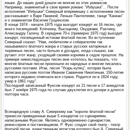
языке. До наших дней дошли не многие из этих романсов.
Например, знаменитый в свое время романс "Избушка"... После
исполнения "Избушки" Северный вперемешку с исполнением песен
рассказывает о Варе Паниной, Леньке Пантелееве, танце "Канкан"
и о знаменитом Василии Гущинском.
В конце 1974 - начале 1975 года выходит концерт из 16 песен, где
много посвящений: Клячкину, Высоцкому, Окуджаве, Рахлину,
Александру Галичу. В середине 70-х (примерно 1975 год) выходит
концерт, посвященный истокам блатной песни. Во вступлении
Северный сказал: "Нам, любителям и собирателям так
называемого блатного жанра и старых русских каторжных и
тюремных песен, часто больно и досадно, когда слышно, как
ругают этот жанр, уходящий своими корнями в седое прошлое. На
примере нижеследующих песен мне хотелось бы показать, что
многие блатные песни произошли из народных и многие писались
русскими поэтами. Итак, песня "Ухарь-купец", которая была
написана русским поэтом Иваном Саввичем Никитиным, 150-летие
которого недавно отмечала вся страна. Родился он в 1824 году,
умер в 1861 году".
Последний записанный Фуксом концерт из 21 песни и 17 анекдотов
был 7 ноября 1975 года по случаю двухлетия его дочери и длился
полтора часа.
Всенародную славу А. Северному как "королю блатной песни"
принесли приведенные выше 5 концертов со сценариями,
написанными Фуксом. Являясь одновременно сценаристом,
режиссером и постановщиком, Р. Фукс создал свой театр - театр
блатной песни, единственным артистом которого был А. Северный.