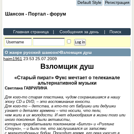
Default Style
Регистрация
Шансон - Портал - форум
Главная страница
|
Сообщения за день
|
Поиск
О жанре русский шансон
>Взломщик душ
haim1961
23:53 25.07.2009
Взломщик душ
«Старый пират» Фукс мечтает о телеканале
альтернативной музыки
Светлана ГАВРИЛИНА
Для кого-то старая пластинка, чудом сохранившаяся в нашу
эпоху CD и DVD, – это воспоминание юности.
Для кого-то – детства, а кто-то от бабушки или дедушки
узнает о деталях времени – что носили, что пели,
чем жили в их молодости. И нет единообразия в жизни того или
иного поколения. Были активисты,
которые прорабатывали поклонников «Битлз» и «Роллинг
Стоунз», – и были те, кто заслушивался их записями
с магнитофонных бобин. Проходит время, его река уносит в