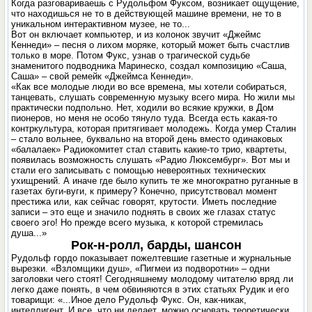
Когда разговариваешь с Рудольфом Фуксом, возникает ощущение,
что находишься не то в действующей машине времени, не то в
уникальном интерактивном музее, не то...
Вот он включает компьютер, и из колонок звучит «Джеймс
Кеннеди» – песня о лихом моряке, который может быть счастлив
только в море. Потом Фукс, узнав о трагической судьбе
знаменитого подводника Маринеско, создал композицию «Саша,
Саша» – свой ремейк «Джеймса Кеннеди».
«Как все молодые люди во все времена, мы хотели собираться,
танцевать, слушать современную музыку всего мира. Но жили мы
практически подпольно. Нет, ходили во всякие кружки, в Дом
пионеров, но меня не особо тянуло туда. Всегда есть какая-то
контркультура, которая притягивает молодежь. Когда умер Сталин
– стало вольнее, буквально на второй день вместо одинаковых
«балалаек» Радиокомитет стал ставить какие-то трио, квартеты,
появилась возможность слушать «Радио Люксембург». Вот мы и
стали его записывать с помощью невероятных технических
ухищрений. А иначе где было купить те же многократно руганные в
газетах буги-вуги, к примеру? Конечно, присутствовал момент
престижа или, как сейчас говорят, крутости. Иметь последние
записи – это еще и значило поднять в своих же глазах статус
своего эго! Но прежде всего музыка, к которой стремилась
душа...»
Рок-н-ролл, барды, шансон
Рудольф гордо показывает пожелтевшие газетные и журнальные
вырезки. «Взломщики душ», «Пигмеи из подворотни» – одни
заголовки чего стоят! Сегодняшнему молодому читателю вряд ли
легко даже понять, в чем обвиняются в этих статьях Рудик и его
товарищи: «...Иное дело Рудольф Фукс. Он, как-никак,
интеллигент. И все, что ни делает, можно основать теоретически.