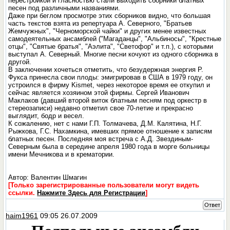
перестройкой и гласностью стали выходить сборники блатных
песен под различными названиями.
Даже при беглом просмотре этих сборников видно, что большая
часть текстов взята из репертуара А. Северного, "Братьев
Жемчужных", "Черноморской чайки" и других менее известных
самодеятельных ансамблей ("Магаданцы", "Альбиносы", "Крестные
отцы", "Святые братья", "Аэлита", "Светофор" и т.п.), с которыми
выступал А. Северный. Многие песни кочуют из одного сборника в
другой.
В заключении хочеться отметить, что безудержная энергия Р.
Фукса принесла свои плоды: эмигрировав в США в 1979 году, он
устроился в фирму Kismet, через некоторое время ее откупил и
сейчас является хозяином этой фирмы. Сергей Иванович
Маклаков (давший второй виток блатным песням под оркестр в
стереозаписи) недавно отметил свое 70-летие и прекрасно
выглядит, бодр и весел.
К сожалению, нет с нами Г.П. Толмачева, Д.М. Калятина, Н.Г.
Рыжкова, Г.С. Нахамкина, имевших прямое отношение к записям
блатных песен. Последняя моя встреча с А.Д. Звездиным-
Северным была в середине апреля 1980 года в морге больницы
имени Мечникова и в крематории.
Автор: Валентин Шмагин
[Только зарегистрированные пользователи могут видеть
ссылки.
Нажмите Здесь для Регистрации
]
Ответ
haim1961
09:05 26.07.2009