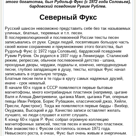
этого богатства, был Рудольф Фукс (с 1972 года Соловьев),
бардовский псевдоним Рувим Рублев.
Северный Фукс
Русский шансон невозможно представить себе без так называемых
уличных, блатных, тюремных и т.п. песен.
В послереволюционной и послевоенной России тексты песен
записывались от руки. Среди людей, посвятивших большую часть
своей жизни сохранению и приумножению этого богатства, был
Рудольф Фукс (с 1972 года Соловьев), бардовский псевдоним
Рувим Рублев. Он родился в 1937 году в Ленинграде. Сталинский
режим, репрессии, обычное послевоенной детство - шпана,
проходные дворы, чердаки, подвалы и, конечно, неподцензурные
песни, глубоко западающие в душу, тексты, которых Фукс начал
записывать в отдельную тетрадь.
Блатные песни пели в те годы в кругу самых надежных друзей,
иначе - срок немалый.
В начале 60-х годов в СССР появляются первые бытовые
магнитофоны, много контрабандных пластинок (например, цыгане
Валя и Алеша Дмитриевичи, цыганка Маня, цыганка Рая, оперные
певцы Иван Ребров, Борис Рубашкин, классический джаз, Хейли,
Пресли, Армстронг). Тогда же появляются первые барды - Визбор,
Окуджава, Высоцкий и др. Качество записи оставляет желать
лучшего, но люди слушают и хотят слушать.
К концу 60-х годов Р. Фукс собрал огромную коллекцию
магнитофонных записей, текстов песен и множество пластинок.
Мое знакомство с Фуксом состоялось осенью 1971 года.
Невысокого роста, в очках, Фукс был очень живым и энергичным.