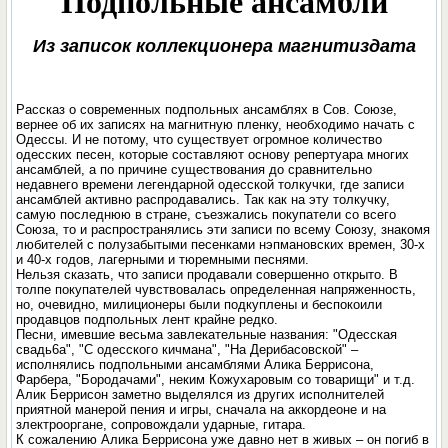
Подпольные ансамбли
Из записок коллекционера магнитиздата
Рассказ о современных подпольных ансамблях в Сов. Союзе,
вернее об их записях на магнитную пленку, необходимо начать с
Одессы. И не потому, что существует огромное количество
одесских песен, которые составляют основу репертуара многих
ансамблей, а по причине существования до сравнительно
недавнего времени легендарной одесской толкучки, где записи
ансамблей активно распродавались. Так как на эту толкучку,
самую последнюю в стране, съезжались покупатели со всего
Союза, то и распространялись эти записи по всему Союзу, знакомя
любителей с полузабытыми песенками нэпмановских времен, 30-х
и 40-х годов, лагерными и тюремными песнями.
Нельзя сказать, что записи продавали совершенно открыто. В
толпе покупателей чувствовалась определенная напряженность,
но, очевидно, милиционеры были подкуплены и беспокоили
продавцов подпольных лент крайне редко.
Песни, имевшие весьма завлекательные названия: "Одесская
свадь6а", "С одесского кичмана", "На Дерибасовской" –
исполнялись подпольными ансамблями Алика Беррисона,
Фарбера, "Бородачами", неким Кожухаровым со товарищи" и т.д.
Алик Беррисон заметно выделялся из других исполнителей
приятной манерой пения и игры, сначала на аккордеоне и на
злектрооргане, сопровождали ударные, гитара.
К сожалению Алика Беррисона уже давно нет в живых – он погиб в