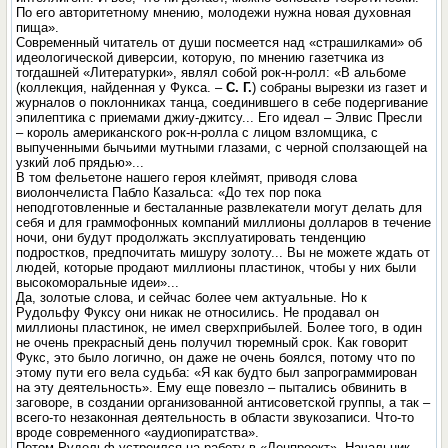
По его авторитетному мнению, молодежи нужна новая духовная
пища».
Современный читатель от души посмеется над «страшилками» об
идеологической диверсии, которую, по мнению газетчика из
тогдашней «Литературки», являл собой рок-н-ролл: «В альбоме
(коллекция, найденная у Фукса. –
С. Г.
) собраны вырезки из газет и
журналов о поклонниках танца, соединившего в себе подергивание
эпилептика с приемами джиу-джитсу... Его идеал – Элвис Пресли
– король американского рок-н-ролла с лицом взломщика, с
выпученными бычьими мутными глазами, с черной сползающей на
узкий лоб прядью»...
В том фельетоне нашего героя клеймят, приводя слова
виолончелиста Пабло Казальса: «До тех пор пока
неподготовленные и бесталанные развлекатели могут делать для
себя и для граммофонных компаний миллионы долларов в течение
ночи, они будут продолжать эксплуатировать тенденцию
подростков, предпочитать мишуру золоту... Вы не можете ждать от
людей, которые продают миллионы пластинок, чтобы у них были
высокоморальные идеи»...
Да, золотые слова, и сейчас более чем актуальные. Но к
Рудольфу Фуксу они никак не относились. Не продавал он
миллионы пластинок, не имел сверхприбылей. Более того, в один
не очень прекрасный день получил тюремный срок. Как говорит
Фукс, это было логично, он даже не очень боялся, потому что по
этому пути его вела судьба: «Я как будто был запрограммирован
на эту деятельность». Ему еще повезло – пытались обвинить в
заговоре, в создании организованной антисоветской группы, а так –
всего-то незаконная деятельность в области звукозаписи. Что-то
вроде современного «аудиопиратства».
Потом Рудольф устроился на работу в «Ленпроект». Начальник