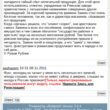
наладился тайный сбыт нелегальной продукции. Для этой цели
использовались этикетки, украденные на Рижском заводе
грампластинок с латышскими названиями совершенно других
произведений. За короткий промежуток времени Заикин стал очень
6огатым человеком, так же, как и директора магазинов, сбывавших
его продукцию.
Когда «органы» решили, что "клиент созрел", они арестовали
самого Заикина и всех его пособников, конфисковали все их
имущество и тем самым обогатили "государство рабочих и
крестьян" еще на несколько миллионов рублей. Тем более что
рижские матрицы из-за усиленного употребления пришли в
негодность. Заикин погиб в концлагере, а его "заики" с песнями,
танго, фокстротами и романсами продолжают жить в народе и по
сей день..
© Рувим Рублев
Ответ
sashaspm
10:31 08.11.2011
Фукс, молодец он талант у меня есть несколько его записей,
иногда слушаю, жалко что он живет сейчас в америки, слышал он
иногда в Россию приезжает
[Только зарегистрированные
пользователи могут видеть ссылки.
Нажмите Здесь для
Регистрации
]
Ответ
Ответ
Up
Powered by vBulletin® Version 3.8.4
Copyright ©2000 - 2026, Jelsoft Enterprises Ltd. Перевод:
zCarot