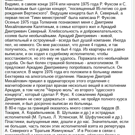
Видимо, в самом конце 1974 или начале 1975 года Р. Фуксом и С.
Маклаковым был сделан концерт, "посвященный 85-летию со дня
рождения Вертинского". Ведущим концерта был А. Северный, а
первая песня "Гимн менестрелей" была написана Р. Фуксом.
Осенью 1975 года Толмачев познакомил меня с Дмитрием
Михайловичем Калятиным, в семье которого жил и Аркадий
Дмитриевич Северный. Хлебосольность и доброжелательность
хозяев были необычайными. Аркадий Дмитриевич - живой,
обаятельный и остроумный - всегда был душой компании. Иногда
пел, но немного. Он мне рассказал, что дочке 4 годика, и так
получилось, что и дома он не был 4 года. Из квартиры его давно
выписали, и он ходил к судебному исполнителю, чтобы
восстановится, но это ему не удалось. Поражала его необычайная
худоба. Он был болен страшной болезнью - алкоголизмом. Я
предложил Аркадию Дмитриевичу попробовать полечиться. Он
согласился. В марте 1976 года его положили в больницу имени
Бехтерева на алкогольное отделение. Накануне Дмитрий
Михайлович пришел в ординаторскую этого отделения с
магнитофоном и проиграл врачам несколько вещей в исполнении
Аркадия, в том числе "Черную моль" из второго "одесского
концерта", который сделал Р. Фукс. К сожалению Аркадий
Дмитриевич не смог удержаться - запил, не пройдя полного курса
лечения, и был досрочно выписан из больницы.
В 80-е годы за границей оказалось много советских бардов (В.
Токарев, А. Корабельников, В. Шульман и др.) и эстрадных
исполнителей (М. Гулько, Л. Успенская, М. Шуфутинский и др.).
Пластинки, выпущенные ими, дошли и до нас. Значительная, если
не большая, часть песен этих исполнителей взята из репертуара
А. Северного и "Братьев Жемчужных". И в России в связи с