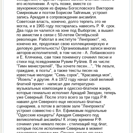
его исполнении. А чуть позже, вместе со
звукорежиссером из фирмы Богословского Виктором
Смирновым и поэтом Борисом Тайгиным, устроил
запись Аркадия в сопровождении ансамбля.
Советская власть, конечно, долго терпеть это не
могла, и в 1965 году постаралась навесить Р. Ф. срок.
Два года он чалился на зоне под Выборгом, а вышел
по амнистии в связи с 50-летем Октябрьской
революции. Работал в институте "Ленпроект", но,
конечно же, продолжал свою коллекционерскую и
деловую деятельность! Организовывал записи многих
авторов-исполнителей, в том числе - А. Лобановского
и Е. Клячкина, сам тоже понемногу сочинял песни и
стихи под псевдонимом Рувим Рублев. В их числе:
"Гимн менестрелей", "Вы хочете песен…", "Не лезьте,
граждане, в поэты", а также тексты песен на
известные мелодии: "Семь сорок", "Красавица моя",
"Йозель" и другие. А в 1972 году начал свой великий
блатной проект - написал две литературно-
музыкальных композиции в одесско-блатном жанре,
которые гениально исполнил Аркадий Звездин, теперь
уже Северный. После этого всего за три года Р.Ф.
наваял для Северного еще несколько блатных
сценариев, а потом в актовом зале "Ленпроекта"
устроил совместно с Вл. Ефимовым подпольные
"Одесские концерты" Аркадия Северного под
великолепный ансамбль! К этому времени Р.Ф.
сочинил уже немало песен - стилизаций под блат,
которые после исполнения Северным в момент
становятся народными. Однако, после отъезда