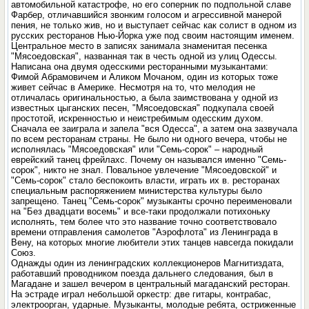
автомобильной катастрофе, но его соперник по подпольной славе
Фарбер, отличавшийся звонким голосом и агрессивной манерой
пения, не только жив, но и выступает сейчас как солист в одном из
русских ресторанов Нью-Йорка уже под своим настоящим именем.
Центральное место в записях занимала знаменитая песенка
"Мясоедовская", названная так в честь одной из улиц Одессы.
Написана она двумя одесскими ресторанными музыкантами:
Фимой Абрамовичем и Аликом Мочаном, один из которых тоже
живет сейчас в Америке. Несмотря на то, что мелодия не
отличалась оригинальностью, а была заимствована у одной из
известных цыганских песен, "Мясоедовская" подкупала своей
простотой, искренностью и неистребимым одесским духом.
Сначала ее заиграла и запела "вся Одесса", а затем она зазвучала
по всем ресторанам страны. Не было ни одного вечера, чтобы не
исполнялась "Мясоедовская" или "Семь-сорок" – народный
еврейский танец фрейлахс. Почему он назывался именно "Семь-
сорок", никто не знал. Повальное увлечение "Мясоедовской" и
"Семь-сорок" стало беспокоить власти, играть их в. ресторанах
специальным распоряжением министерства культуры было
запрещено. Танец "Семь-сорок" музыканты срочно переименовали
на "Без двадцати восемь" и все-таки продолжали потихоньку
исполнять, тем более что это название точно соответствовало
времени отправления самолетов "Аэрофлота" из Ленинграда в
Вену, на которых многие любители этих танцев навсегда покидали
Союз.
Однажды один из ленинградских коллекционеров Магнитиздата,
работавший проводником поезда дальнего следования, был в
Магадане и зашел вечером в центральный магаданский ресторан.
На эстраде играл небольшой оркестр: две гитары, контрабас,
электроорган, ударные. Музыканты, молодые ребята, остриженные