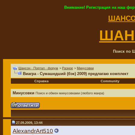
Внимание! Регистрация на наш фор
ШАНСО
ШАН
Поиск по Ш
Шансон - Портал - форум
>
Разное
>
Минусовки
Виагра - Сумашедший (бэк) 2009) предлагаю комплект
Справка
Community
Минусовки
Поиск и обмен минусовками (любого жанра)
27.09.2009, 13:44
AlexandrArt510