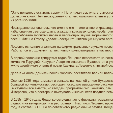
"Зине пришлось оставить сцену, и Петр начал выступать самосто
далеко не юный. Тем неожиданней стал его ошеломительный успе
из рога изобилия.
Неожиданно выяснилось, что именно его — элегантного красавца
избалованная светская дама, жаждала красивых слов, несбыточны
она требовала любимых песен и ласкающих звуков заграничного
песен. Именно Строку удалось соединить интонации жгучего арге
Лещенко исполнил и записал на фирме грамзаписи лучшие произв
Работал он и с другими талантливыми композиторами, в частно
В первой половине тридцатых годов Лещенко переезжает на посто
компания Геруцкий, Кавура и Лещенко открыла в Бухаресте на ул
кухне хозяйничал опытный повар Кавура, а Лещенко с гитарой со
Дела в «Нашем домике» пошли хорошо: посетители валили валом,
Осенью 1936 года, а может и раньше, на главной улице Бухарест
большой популярностью, ресторан посещало изысканное русское
Выступали все вместе, но гвоздем программы был, конечно, са
Интересно, что в ресторане выступала и знаменитая позднее пев
В 1935—1940 годах Лещенко сотрудничает с фирмами грамзаписи 
радио, и на вечеринках, и в ресторанах. Пластинки Лещенко про
году в состав СССР. Но по советскому радио они не звучат. Лещ