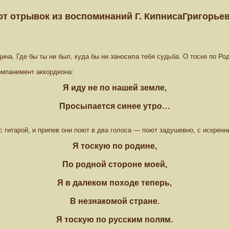
от отрывок из воспоминаний Г. КипнисаГригорьев
ина. Где бы ты ни был, куда бы ни заносила тебя судьба. О тоске по 
омпанемент аккордеона:
Я иду не по нашей земле,
Просыпается синее утро…
с гитарой, и припев они поют в два голоса — поют задушевно, с искре
Я тоскую по родине,
По родной стороне моей,
Я в далеком походе теперь,
В незнакомой стране.
Я тоскую по русским полям.