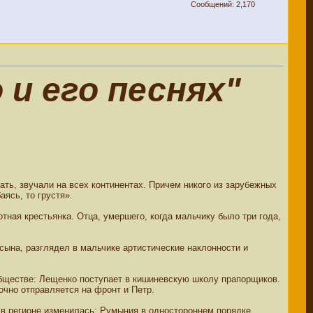
Сообщений: 2,170
и его песнях"
ать, звучали на всех континентах. Причем никого из зарубежных
аясь, то грустя».
ная крестьянка. Отца, умершего, когда мальчику было три года,
 сына, разглядел в мальчике артистические наклонности и
обществе: Лещенко поступает в кишиневскую школу прапорщиков.
чно отправляется на фронт и Петр.
 в регионе изменилась: Румыния в одностороннем порядке