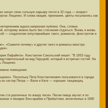
ко начал свою сольную карьеру почти в 32 года — возраст
ртах Лещенко. И снова овации, признания, цветы посыпались как
нетерпением ждала капризная публика. Она, словно
й, которому можно было без стеснения отдаться. Вновь и вновь
кой — создателем популярнейших танго, романсов, фокстротов и
», «Скажите почему» и другие танго и романсы маэстро.
дки».
ерея Лафайета». Константин Сокольский пишет: "В 1933 году
дставительный на вид Геруцкий, который и встречал гостей. На
ть Лещенко.
еремене помещения.
ещенко». Поскольку Петр Константинович пользовался в городе
а из сестер Петра — Вали и Кати — хороших танцовщиц.
ее ста различных по жанру песен. Песни певца звучат и по
рынках и базарах Бессарабии и Прибалтики, включенных в 1940