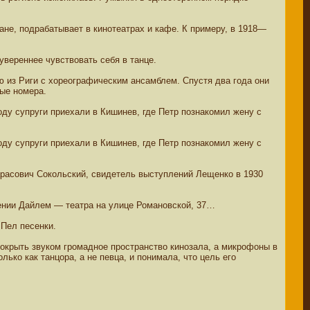
ане, подрабатывает в кинотеатрах и кафе. К примеру, в 1918—
вереннее чувствовать себя в танце.
 из Риги с хореографическим ансамблем. Спустя два года они
ные номера.
оду супруги приехали в Кишинев, где Петр познакомил жену с
оду супруги приехали в Кишинев, где Петр познакомил жену с
арасович Сокольский, свидетель выступлений Лещенко в 1930
ении Дайлем — театра на улице Романовской, 37…
 Пел песенки.
 покрыть звуком громадное пространство кинозала, а микрофоны в
ко как танцора, а не певца, и понимала, что цель его