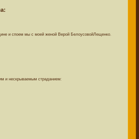
а:
Родине и споем мы с моей женой Верой БелоусовойЛещенко.
нним и нескрываемым страданием: