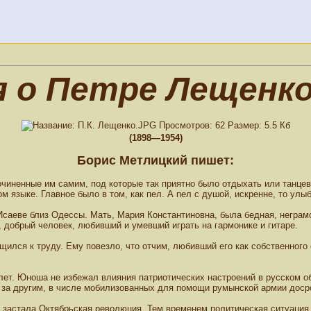
 о Петре Лещенко 
(1898—1954)
Борис Метлицкий пишет:
очиненные им самим, под которые так приятно было отдыхать или танцев
 языке. Главное было в том, как пел. А пел с душой, искренне, то улыб
саеве близ Одессы. Мать, Мария Константиновна, была бедная, неграмот
добрый человек, любивший и умевший играть на гармонике и гитаре.
щился к труду. Ему повезло, что отчим, любивший его как собственного
лет. Юноша не избежал влияния патриотических настроений в русском 
 за другим, в числе мобилизованных для помощи румынской армии досро
 и застала Октябрьская революция. Тем временем политическая ситуация