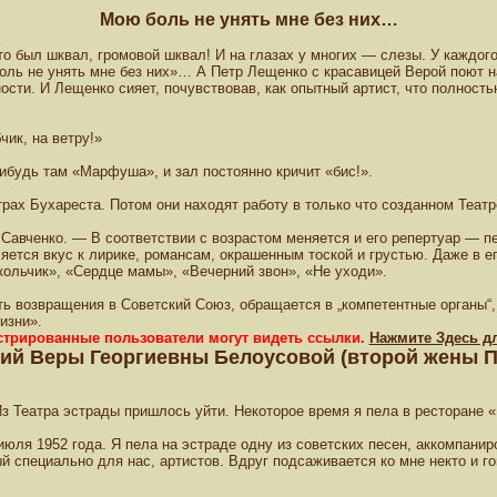
Мою боль не унять мне без них…
о был шквал, громовой шквал! И на глазах у многих — слезы. У каждого
оль не унять мне без них»… А Петр Лещенко с красавицей Верой поют на
сти. И Лещенко сияет, почувствовав, как опытный артист, что полнос
чик, на ветру!»
ибудь там «Марфуша», и зал постоянно кричит «бис!».
трах Бухареста. Потом они находят работу в только что созданном Театр
Савченко. — В соответствии с возрастом меняется и его репертуар — п
яется вкус к лирике, романсам, окрашенным тоской и грустью. Даже в е
кольчик», «Сердце мамы», «Вечерний звон», «Не уходи».
ь возвращения в Советский Союз, обращается в „компетентные органы“,
изни».
истрированные пользователи могут видеть ссылки.
Нажмите Здесь д
ий Веры Георгиевны Белоусовой (второй жены П
з Театра эстрады пришлось уйти. Некоторое время я пела в ресторане 
июля 1952 года. Я пела на эстраде одну из советских песен, аккомпани
 специально для нас, артистов. Вдруг подсаживается ко мне некто и го