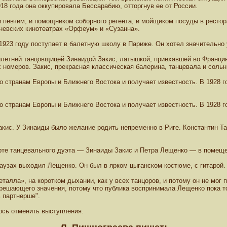
18 года она оккупировала Бессарабию, отторгнув ее от России.
и певчим, и помощником соборного регента, и мойщиком посуды в рестор
невских кинотеатрах «Орфеум» и «Сузанна».
923 году поступает в балетную школу в Париже. Он хотел значительно у
летней танцовщицей Зинаидой Закис, латышкой, приехавшей во Францию
 номеров. Закис, прекрасная классическая балерина, танцевала и соль
о странам Европы и Ближнего Востока и получает известность. В 1928 г
о странам Европы и Ближнего Востока и получает известность. В 1928 г
Закис. У Зинаиды было желание родить непременно в Риге. Константин Т
ерте танцевального дуэта — Зинаиды Закис и Петра Лещенко — в помещ
узах выходил Лещенко. Он был в ярком цыганском костюме, с гитарой.
еталла», на коротком дыхании, как у всех танцоров, и потому он не мог
решающего значения, потому что публика воспринимала Лещенко пока толь
 партнерше".
ось отменить выступления.