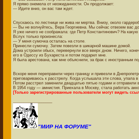
Я прямо онемела от неожиданности. Он продолжает:
— Идите вниз, он вас там ждет.
Спускаюсь по лестнице ни жива ни мертва. Внизу, около гардеро
— Вы не волнуйтесь, Вера Георгиевна. Мы сейчас отвезем вас д
Я уже ничего не соображала: где Петр Константинович? На какую
Вслух только произнесла:
— У меня сумочка осталась на столе.
Принесли сумочку. Затем повезли в шикарной машине домой.
Дома устроили обыск, перевернули все вверх дном. Ничего, коне
его в Одессу из Бухареста и потом подарил мне.
Я была арестована, как мне объяснили, за брак с иностранным п
Вскоре меня переправили через границу и привезли в Днепропетр
приговариваюсь к расстрелу. Когда услышала эти слова, упала в 
Потом расстрел заменили двадцатью пятью годами и отправили в 
В 1954 году — амнистия. Приехала в Москву, стала работать акко
[Только зарегистрированные пользователи могут видеть ссы
__________________
"МИР НА ФОРУМЕ"