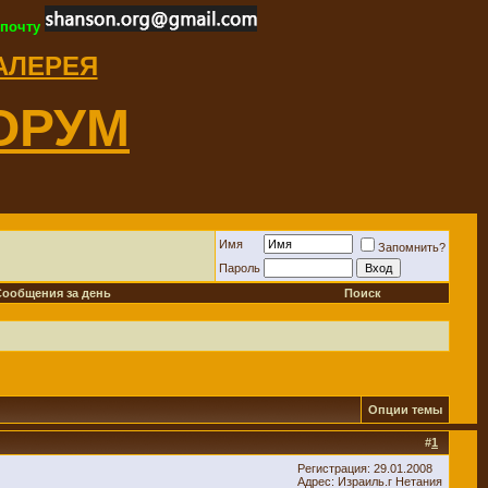
 почту
ГАЛЕРЕЯ
ОРУМ
Имя
Запомнить?
Пароль
Сообщения за день
Поиск
Опции темы
#
1
Регистрация: 29.01.2008
Адрес: Израиль.г Нетания