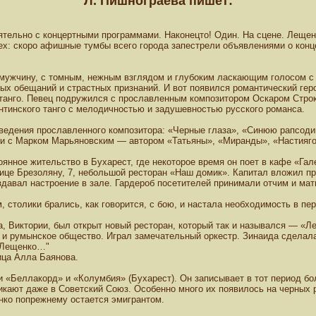
Л. Пишнограева пишет:
ятельно с концертными программами. Наконецто! Один. На сцене. Лещен
х: скоро афишные тумбы всего города запестрели объявлениями о конце
мужчину, с томным, нежным взглядом и глубоким ласкающим голосом с 
х обещаний и страстных признаний. И вот появился романтический геро
 танго. Певец подружился с прославленным композитором Оскаром Стро
нтинского танго с мелодичностью и задушевностью русского романса.
едения прославленного композитора: «Черные глаза», «Синюю рапсодию
сти с Марком Марьяновским — автором «Татьяны», «Миранды», «Настияго
янное жительство в Бухарест, где некоторое время он поет в кафе «Гал
ице Брезоляну, 7, небольшой ресторан «Наш домик». Капитал вложил пре
здавал настроение в зале. Гардероб посетителей принимали отчим и ма
 столики брались, как говорится, с бою, и настала необходимость в п
а, Виктории, был открыт новый ресторан, который так и назывался — «Л
 и румынское общество. Играл замечательный оркестр. Зинаида сделал
м Лещенко…"
ица Алла Баянова.
«Беллакорд» и «Колумбия» (Бухарест). Он записывает в тот период бол
никают даже в Советский Союз. Особенно много их появилось на черных 
енко попрежнему остается эмигрантом.