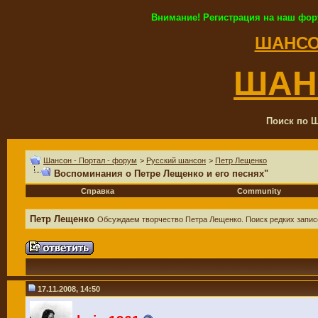
Внимание! Регистрация на наш фор
ШАНСО
ШАН
Поиск по Ш
Шансон - Портал - форум
>
Русский шансон
>
Петр Лещенко
Воспоминания о Петре Лещенко и его песнях"
Справка
Community
Петр Лещенко
Обсуждаем творчество Петра Лещенко. Поиск редких запис
17.11.2008, 14:50