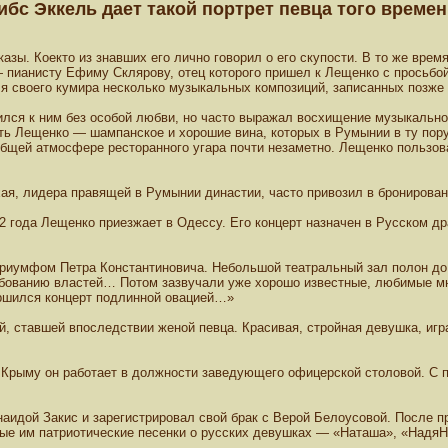
ибс Эккель дает такой портрет певца того времен
зы. Коекто из знавших его лично говорил о его скупости. В то же вре
— пианисту Ефиму Склярову, отец которого пришел к Лещенко с просьбо
ля своего кумира несколько музыкальных композиций, записанных позже 
ился к ним без особой любви, но часто выражал восхищение музыкальн
ть Лещенко — шампанское и хорошие вина, которых в Румынии в ту пору
 общей атмосфере ресторанного угара почти незаметно. Лещенко пользо
хая, лидера правящей в Румынии династии, часто привозил в бронирова
2 года Лещенко приезжает в Одессу. Его концерт назначен в Русском д
риумфом Петра Константиновича. Небольшой театральный зал полон до о
ебованию властей… Потом зазвучали уже хорошо известные, любимые мн
ршился концерт подлинной овацией…»
, ставшей впоследствии женой певца. Красивая, стройная девушка, игра
В Крыму он работает в должности заведующего офицерской столовой. С
наидой Закис и зарегистрировал свой брак с Верой Белоусовой. После п
ные им патриотические песенки о русских девушках — «Наташа», «НадяН