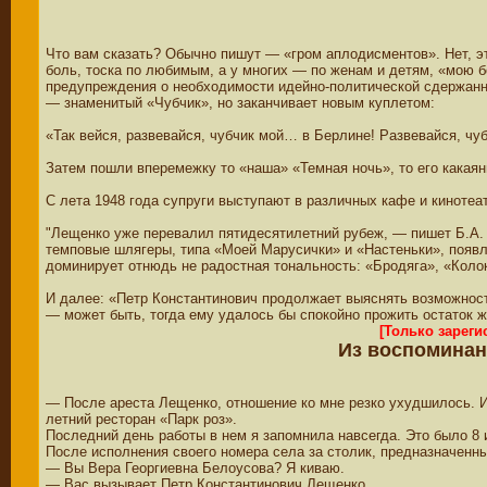
Что вам сказать? Обычно пишут — «гром аплодисментов». Нет, эт
боль, тоска по любимым, а у многих — по женам и детям, «мою б
предупреждения о необходимости идейно-политической сдержанно
— знаменитый «Чубчик», но заканчивает новым куплетом:
«Так вейся, развевайся, чубчик мой… в Берлине! Развевайся, чуб
Затем пошли вперемежку то «наша» «Темная ночь», то его какаян
С лета 1948 года супруги выступают в различных кафе и кинотеа
"Лещенко уже перевалил пятидесятилетний рубеж, — пишет Б.А. 
темповые шлягеры, типа «Моей Марусички» и «Настеньки», появл
доминирует отнюдь не радостная тональность: «Бродяга», «Коло
И далее: «Петр Константинович продолжает выяснять возможност
— может быть, тогда ему удалось бы спокойно прожить остаток ж
[Только зарег
Из воспоминан
— После ареста Лещенко, отношение ко мне резко ухудшилось. И
летний ресторан «Парк роз».
Последний день работы в нем я запомнила навсегда. Это было 8 
После исполнения своего номера села за столик, предназначенный
— Вы Вера Георгиевна Белоусова? Я киваю.
— Вас вызывает Петр Константинович Лещенко.