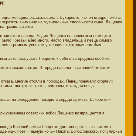
и:
мя одна женщина рассказывала в Бухаресте, как он щедро помогал
й обратить внимание на музыкальные способности сына. Лещенко
на грампластинки.
остью этого народа. Ездил Лещенко на новеньком немецком
 было чрезвычайно много. Часто владельца и певца самого
вался огромным успехом у женщин, к которым сам был
нном авто послушать Лещенко к себе в загородный особняк.
раматическом театре. В городе начался настоящий ажиотаж:
тказа, многие стояли в проходах. Певец поначалу огорчил:
огими танго, фокстроты, романсы, и каждая вещь
вшая на аккордеоне, покорила сердце артиста. Вскоре они
 приближением советских войск Лещенко возвращается в
рихода Красной армии Лещенко дает концерты в госпиталях,
адечка», поет «Темную ночь» Никиты Богословского, популярные