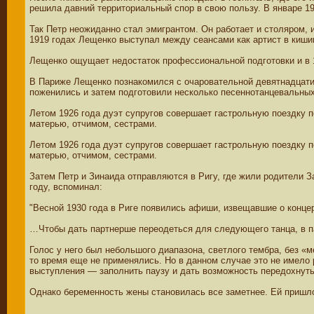
решила давний территориальный спор в свою пользу. В январе 19
Так Петр неожиданно стал эмигрантом. Он работает и столяром, 
1919 годах Лещенко выступал между сеансами как артист в киши
Лещенко ощущает недостаток профессиональной подготовки и в 1
В Париже Лещенко познакомился с очаровательной девятнадцати
поженились и затем подготовили несколько песеннотанцевальных
Летом 1926 года дуэт супругов совершает гастрольную поездку п
матерью, отчимом, сестрами.
Летом 1926 года дуэт супругов совершает гастрольную поездку п
матерью, отчимом, сестрами.
Затем Петр и Зинаида отправляются в Ригу, где жили родители 
году, вспоминал:
"Весной 1930 года в Риге появились афиши, извещавшие о конц
…Чтобы дать партнерше переодеться для следующего танца, в па
Голос у него был небольшого диапазона, светлого тембра, без «м
то время еще не применялись. Но в данном случае это не имело 
выступления — заполнить паузу и дать возможность передохнуть
Однако беременность жены становилась все заметнее. Ей пришл