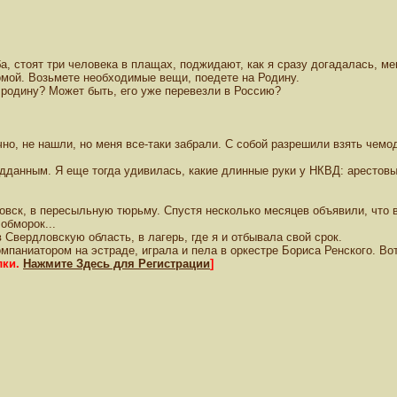
ба, стоят три человека в плащах, поджидают, как я сразу догадалась, м
омой. Возьмете необходимые вещи, поедете на Родину.
 родину? Может быть, его уже перевезли в Россию?
чно, не нашли, но меня все-таки забрали. С собой разрешили взять чемо
одданным. Я еще тогда удивилась, какие длинные руки у НКВД: арестовы
овск, в пересыльную тюрьму. Спустя несколько месяцев объявили, что в 
обморок...
Свердловскую область, в лагерь, где я и отбывала свой срок.
мпаниатором на эстраде, играла и пела в оркестре Бориса Ренского. Вот
лки.
Нажмите Здесь для Регистрации
]