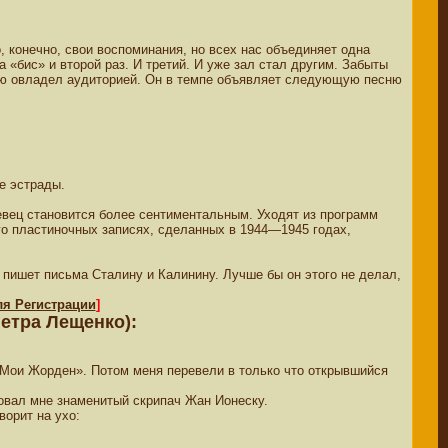
, конечно, свои воспоминания, но всех нас объединяет одна
 «бис» и второй раз. И третий. И уже зал стал другим. Забыты
тью овладел аудиторией. Он в темпе объявляет следующую песню
е эстрады.
евец становится более сентиментальным. Уходят из программ
го пластиночных записях, сделанных в 1944—1945 годах,
 пишет письма Сталину и Калинину. Лучше бы он этого не делал,
ля Регистрации
]
етра Лещенко):
«Мои Жорден». Потом меня перевели в только что открывшийся
ровал мне знаменитый скрипач Жан Ионеску.
ворит на ухо: