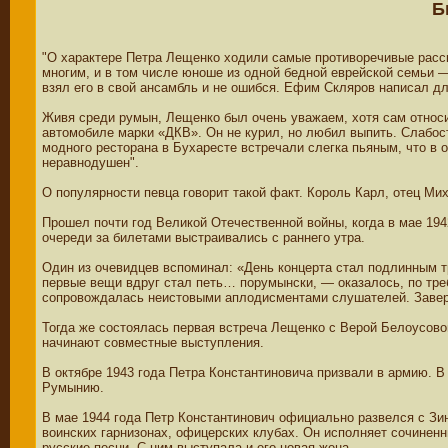
Б
"О характере Петра Лещенко ходили самые противоречивые расска
многим, и в том числе юноше из одной бедной еврейской семьи 
взял его в свой ансамбль и не ошибся. Ефим Скляров написал д
Живя среди румын, Лещенко был очень уважаем, хотя сам относ
автомобиле марки «ДКВ». Он не курил, но любил выпить. Слабос
модного ресторана в Бухаресте встречали слегка пьяным, что в
неравнодушен".
О популярности певца говорит такой факт. Король Карл, отец Ми
Прошел почти год Великой Отечественной войны, когда в мае 194
очереди за билетами выстраивались с раннего утра.
Один из очевидцев вспоминал: «День концерта стал подлинным т
первые вещи вдруг стал петь… порумынски, — оказалось, по тр
сопровождалась неистовыми аплодисментами слушателей. Заве
Тогда же состоялась первая встреча Лещенко с Верой Белоусовой
начинают совместные выступления.
В октябре 1943 года Петра Константиновича призвали в армию. 
Румынию.
В мае 1944 года Петр Константинович официально развелся с Зи
воинских гарнизонах, офицерских клубах. Он исполняет сочинен
русские песни. С ним выступала и его новая жена.