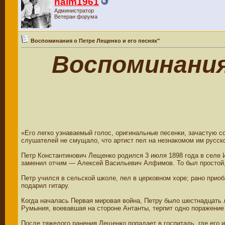
haim1961
Администратор
Ветеран форума
Воспоминания о Петре Лещенко и его песнях"
Воспоминания
«Его легко узнаваемый голос, оригинальные песенки, зачастую с
слушателей не смущало, что артист пел на незнакомом им русском
Петр Константинович Лещенко родился 3 июля 1898 года в селе И
заменил отчим — Алексей Васильевич Алфимов. То был простой, 
Петр учился в сельской школе, пел в церковном хоре; рано приоб
подарил гитару.
Когда началась Первая мировая война, Петру было шестнадцать 
Румыния, воевавшая на стороне Антанты, терпит одно поражение
После тяжелого ранения Лещенко попадает в госпиталь, где его